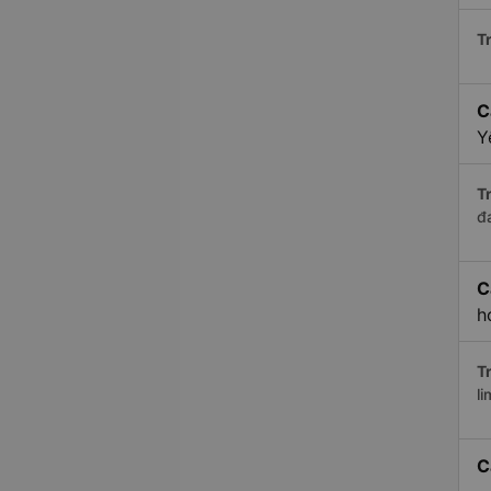
Tr
C
Y
Tr
đ
C
h
Tr
li
C