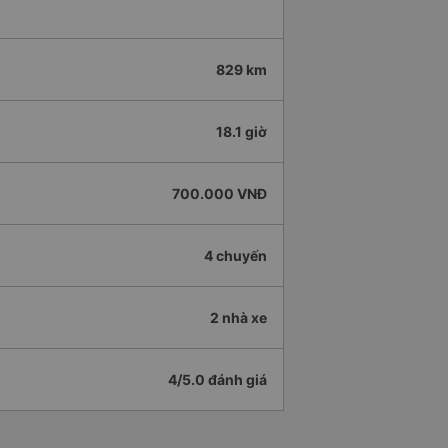
829 km
18.1 giờ
700.000 VNĐ
4 chuyến
2 nhà xe
4/5.0 đánh giá