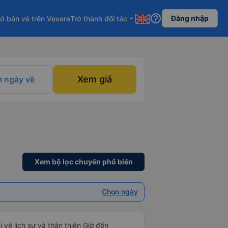
help_outline
Đăng nhập
ở bán vé trên Vexere
Trở thành đối tác
arrow_drop_down
Xem giá
 ngày về
Xem bộ lọc chuyến phổ biến
Chọn ngày
i vẻ lịch sự và thân thiện Giờ đến