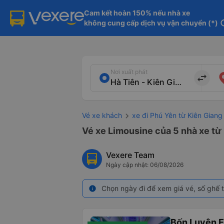
Cam kết hoàn 150% nếu nhà xe

không cung cấp dịch vụ vận chuyển (*)
in
Nơi xuất phát
import_export
Vé xe khách
xe đi Phú Yên từ Kiên Giang
Vé xe Limousine của 5 nhà xe từ 
Vexere Team
Ngày cập nhật: 06/08/2026
Chọn ngày đi để xem giá vé, số ghế t
info
Bốn Luyện 