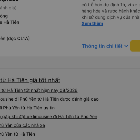
có trễ hơn dự định 1h, vì xe
ánh giá)
hàng hóa và rước hành khách
hòng
khi sử dụng dịch vụ của nhà 
e Hà Tiên
thiệu cho người thân sử dụn
Xem thêm
Yên (dọc QL1A)
keyboard_arrow_down
Thông tin chi tiết
từ Hà Tiên giá tốt nhất
 từ Hà Tiên tốt nhất hiện nay 08/2026
mousine đi Phú Yên từ Hà Tiên được đánh giá cao
i Phú Yên từ Hà Tiên uy tín
ặp khi đặt xe limousine đi Hà Tiên từ Phú Yên
Phú Yên của các nhà xe
Phú Yên từ Hà Tiên