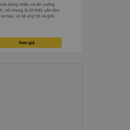
 phải dừng nhiều và lên xuống
, nói chung là tối thấy yên tâm
xe này, và sẽ ủng hộ và giới
g dịch vụ của nhà xe này
Xem giá