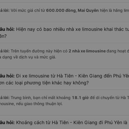
ả lời:
Với mức giá chỉ từ
600.000
đồng,
Mai Quyên
hiện là hãng lim
âu hỏi:
Hiện nay có bao nhiêu nhà xe limousine khai thác t
ên?
ả lời:
Trên tuyến đường này hiện có
2
nhà xe
limousine
đang hoạt 
a dạng về dịch vụ và mức giá.
âu hỏi:
Đi xe limousine từ Hà Tiên - Kiên Giang đến Phú Yê
ơn các loại phương tiện khác hay không?
ả lời:
Trung bình, bạn chỉ mất khoảng
18.1 giờ
để di chuyển từ Hà T
mousine, nếu giao thông thuận lợi.
âu hỏi:
Khoảng cách từ Hà Tiên - Kiên Giang đi Phú Yên là