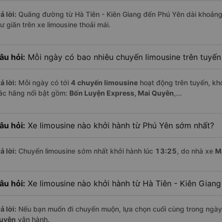
ả lời:
Quãng đường từ Hà Tiên - Kiên Giang đến Phú Yên dài khoản
ư giãn trên xe limousine thoải mái.
âu hỏi:
Mỗi ngày có bao nhiêu chuyến limousine trên tuyế
ả lời:
Mỗi ngày có tới
4 chuyến limousine
hoạt động trên tuyến, khở
ác hãng nổi bật gồm:
Bốn Luyện Express, Mai Quyên
,...
âu hỏi:
Xe limousine nào khởi hành từ Phú Yên sớm nhất?
ả lời:
Chuyến limousine sớm nhất khởi hành lúc
13:25
, do nhà xe
M
âu hỏi:
Xe limousine nào khởi hành từ Hà Tiên - Kiên Gian
ả lời:
Nếu bạn muốn đi chuyến muộn, lựa chọn cuối cùng trong ngày 
uyên
vận hành.