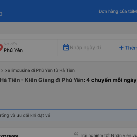
Đơn hàng của tôi
M
fo
Nơi đến
add
Nhập ngày đi
Thêm
xe limousine đi Phú Yên từ Hà Tiên
Hà Tiên - Kiên Giang đi Phú Yên
: 4 chuyến mỗi ngày
rống và ưu đãi khi đặt vé
Express
Trải nghiệm tốt Nhân viên vu