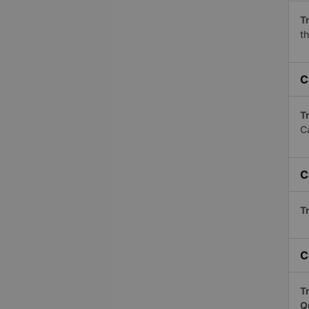
Tr
th
C
Tr
C
C
Tr
C
Tr
Q