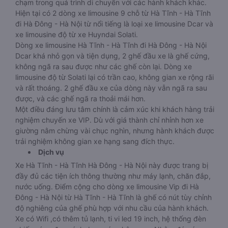
chạm trong quá trình di chuyển với các hành khách khác.
Hiện tại có 2 dòng xe limousine 9 chỗ từ Hà Tĩnh - Hà Tĩnh
đi Hà Đông - Hà Nội từ nổi tiếng là loại xe limousine Dcar và
xe limousine độ từ xe Huyndai Solati.
Dòng xe limousine Hà Tĩnh - Hà Tĩnh đi Hà Đông - Hà Nội
Dcar khá nhỏ gọn và tiện dụng, 2 ghế đầu xe là ghế cứng,
không ngã ra sau được như các ghế còn lại. Dòng xe
limousine độ từ Solati lại có trần cao, không gian xe rộng rãi
và rất thoáng. 2 ghế đầu xe của dòng này vẫn ngã ra sau
được, và các ghế ngã ra thoải mái hơn.
Một điều đáng lưu tâm chính là cảm xúc khi khách hàng trải
nghiệm chuyến xe VIP. Dù với giá thành chỉ nhỉnh hơn xe
giường nằm chừng vài chục nghìn, nhưng hành khách được
trải nghiệm không gian xe hạng sang đích thực.
Dịch vụ
Xe Hà Tĩnh - Hà Tĩnh Hà Đông - Hà Nội này được trang bị
đầy đủ các tiện ích thông thường như máy lạnh, chăn đắp,
nước uống. Điểm cộng cho dòng xe limousine Vip đi Hà
Đông - Hà Nội từ Hà Tĩnh - Hà Tĩnh là ghế có nút tùy chỉnh
độ nghiêng của ghế phù hợp với nhu cầu của hành khách.
Xe có Wifi ,có thêm tủ lạnh, ti vi led 19 inch, hệ thống đèn