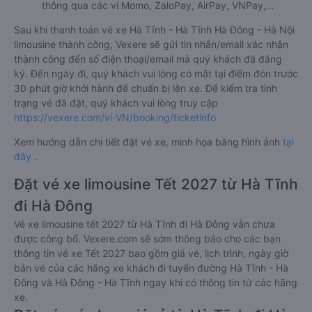
thông qua các ví Momo, ZaloPay, AirPay, VNPay,…
Sau khi thanh toán vé xe Hà Tĩnh - Hà Tĩnh Hà Đông - Hà Nội
limousine thành công, Vexere sẽ gửi tin nhắn/email xác nhận
thành công đến số điện thoại/email mà quý khách đã đăng
ký. Đến ngày đi, quý khách vui lòng có mặt tại điểm đón trước
30 phút giờ khởi hành để chuẩn bị lên xe. Để kiểm tra tình
trạng vé đã đặt, quý khách vui lòng truy cập
https://vexere.com/vi-VN/booking/ticketinfo
Xem hướng dẫn chi tiết đặt vé xe, minh họa bằng hình ảnh
tại
đây
.
Đặt vé xe limousine Tết 2027 từ Hà Tĩnh
đi Hà Đông
Vé xe limousine tết 2027 từ Hà Tĩnh đi Hà Đông vẫn chưa
được công bố. Vexere.com sẽ sớm thông báo cho các bạn
thông tin vé xe Tết 2027 bao gồm giá vé, lịch trình, ngày giờ
bán vé của các hãng xe khách đi tuyến đường Hà Tĩnh - Hà
Đông và Hà Đông - Hà Tĩnh ngay khi có thông tin từ các hãng
xe.