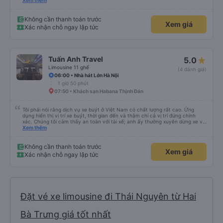
an toàn cho khách- tại HN: miệng cống bằng sắt chữ nhật dạng ô lưới, cửa
Xem thêm
miệng cống còn kết nối với vỉa hè tương đương 1 viên gạch lát viền vỉa hè
50-60cm. 3. Thái độ và tay nghề tài xế tốt. Bác tài đã cố gắng để về đến
Tng kịp 20h, để khách nối chuyến Xe 11 chỗ nên thoáng đãng.
Không cần thanh toán trước
Xem giá
Xác nhận chỗ ngay lập tức
Tuấn Anh Travel
5.0
Limousine 11 ghế
(4 đánh giá)
06:00 • Nhà hát Lớn Hà Nội
1 giờ 50 phút
07:50 • Khách sạn Habana Thịnh Đán
Tôi phải nói rằng dịch vụ xe buýt ở Việt Nam có chất lượng rất cao. Ứng
dụng hiển thị vị trí xe buýt, thời gian đến và thậm chí cả vị trí đứng chính
xác. Chúng tôi cảm thấy an toàn với tài xế; anh ấy thường xuyên dừng xe và
hỏi chúng tôi có cần gì không. Chúng tôi rất hài lòng. Chúng tôi đánh giá cao
Xem thêm
dịch vụ vận chuyển này.
Không cần thanh toán trước
Xem giá
Xác nhận chỗ ngay lập tức
Đặt vé xe limousine đi Thái Nguyên từ Hai
Bà Trưng giá tốt nhất