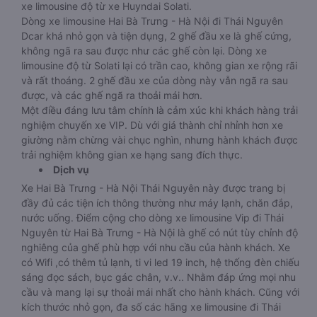
xe limousine độ từ xe Huyndai Solati.
Dòng xe limousine Hai Bà Trưng - Hà Nội đi Thái Nguyên
Dcar khá nhỏ gọn và tiện dụng, 2 ghế đầu xe là ghế cứng,
không ngã ra sau được như các ghế còn lại. Dòng xe
limousine độ từ Solati lại có trần cao, không gian xe rộng rãi
và rất thoáng. 2 ghế đầu xe của dòng này vẫn ngã ra sau
được, và các ghế ngã ra thoải mái hơn.
Một điều đáng lưu tâm chính là cảm xúc khi khách hàng trải
nghiệm chuyến xe VIP. Dù với giá thành chỉ nhỉnh hơn xe
giường nằm chừng vài chục nghìn, nhưng hành khách được
trải nghiệm không gian xe hạng sang đích thực.
Dịch vụ
Xe Hai Bà Trưng - Hà Nội Thái Nguyên này được trang bị
đầy đủ các tiện ích thông thường như máy lạnh, chăn đắp,
nước uống. Điểm cộng cho dòng xe limousine Vip đi Thái
Nguyên từ Hai Bà Trưng - Hà Nội là ghế có nút tùy chỉnh độ
nghiêng của ghế phù hợp với nhu cầu của hành khách. Xe
có Wifi ,có thêm tủ lạnh, ti vi led 19 inch, hệ thống đèn chiếu
sáng đọc sách, bục gác chân, v.v.. Nhằm đáp ứng mọi nhu
cầu và mang lại sự thoải mái nhất cho hành khách. Cũng với
kích thước nhỏ gọn, đa số các hãng xe limousine đi Thái