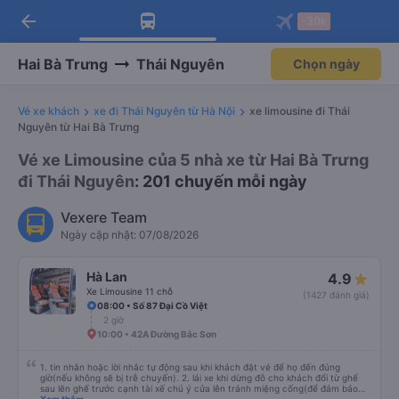
arrow_back
Tải app Vexere ngay!
Tải app Vexere
-30k
Mở app
Mở app
Nhận ưu đãi thành viên độc
-30k/ghế khi đặt vé máy bay qua
quyền
app
Hai Bà Trưng
Thái Nguyên
Chọn ngày
Vé xe khách
xe đi Thái Nguyên từ Hà Nội
xe limousine đi Thái
Nguyên từ Hai Bà Trưng
Vé xe Limousine của 5 nhà xe từ Hai Bà Trưng
đi Thái Nguyên
: 201 chuyến mỗi ngày
Vexere Team
Ngày cập nhật: 07/08/2026
Hà Lan
4.9
Xe Limousine 11 chỗ
(1427 đánh giá)
08:00 • Số 87 Đại Cồ Việt
2 giờ
10:00 • 42A Đường Bắc Sơn
1. tin nhắn hoặc lời nhắc tự động sau khi khách đặt vé để họ đến đúng
giờ(nếu không sẽ bị trễ chuyến). 2. lái xe khi dừng đỗ cho khách đổi từ ghế
sau lên ghế trước cạnh tài xế chú ý cửa lên tránh miệng cống(để đảm bảo