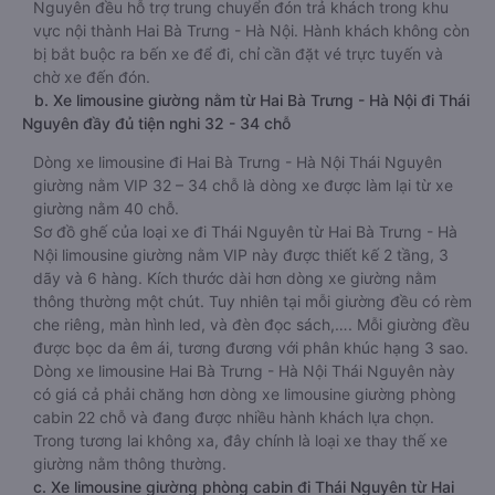
Nguyên đều hỗ trợ trung chuyển đón trả khách trong khu
vực nội thành Hai Bà Trưng - Hà Nội. Hành khách không còn
bị bắt buộc ra bến xe để đi, chỉ cần đặt vé trực tuyến và
chờ xe đến đón.
b. Xe limousine giường nằm từ Hai Bà Trưng - Hà Nội đi Thái
Nguyên đầy đủ tiện nghi 32 - 34 chỗ
Dòng xe limousine đi Hai Bà Trưng - Hà Nội Thái Nguyên
giường nằm VIP 32 – 34 chỗ là dòng xe được làm lại từ xe
giường nằm 40 chỗ.
Sơ đồ ghế của loại xe đi Thái Nguyên từ Hai Bà Trưng - Hà
Nội limousine giường nằm VIP này được thiết kế 2 tầng, 3
dãy và 6 hàng. Kích thước dài hơn dòng xe giường nằm
thông thường một chút. Tuy nhiên tại mỗi giường đều có rèm
che riêng, màn hình led, và đèn đọc sách,…. Mỗi giường đều
được bọc da êm ái, tương đương với phân khúc hạng 3 sao.
Dòng xe limousine Hai Bà Trưng - Hà Nội Thái Nguyên này
có giá cả phải chăng hơn dòng xe limousine giường phòng
cabin 22 chỗ và đang được nhiều hành khách lựa chọn.
Trong tương lai không xa, đây chính là loại xe thay thế xe
giường nằm thông thường.
c. Xe limousine giường phòng cabin đi Thái Nguyên từ Hai