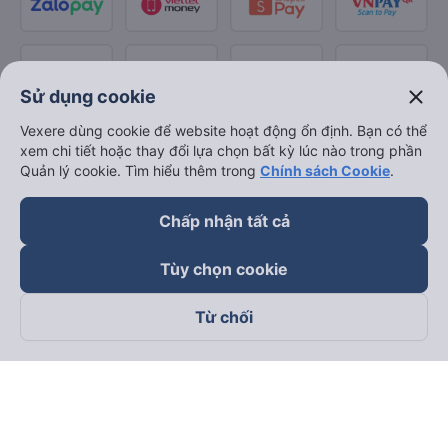
close
Sử dụng cookie
Vexere dùng cookie để website hoạt động ổn định. Bạn có thể
xem chi tiết hoặc thay đổi lựa chọn bất kỳ lúc nào trong phần
Quản lý cookie. Tìm hiểu thêm trong
Chính sách Cookie
.
Chấp nhận tất cả
Tùy chọn cookie
Từ chối
Theo dõi chúng tôi trên
Facebook
Tiktok
Youtube
Công ty TNHH Thương Mại Dịch Vụ Vexere