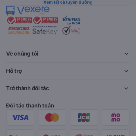
Xem tất cả tuyến đường
keyboard_arrow_down
Về chúng tôi
keyboard_arrow_down
Hỗ trợ
keyboard_arrow_down
Trở thành đối tác
Đối tác thanh toán