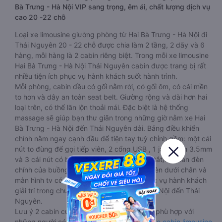
Bà Trưng - Hà Nội VIP sang trọng, êm ái, chất lượng dịch vụ
cao 20 -22 chỗ
Loại xe limousine giường phòng từ Hai Bà Trưng - Hà Nội đi
Thái Nguyên 20 - 22 chỗ được chia làm 2 tầng, 2 dãy và 6
hàng, mỗi hàng là 2 cabin riêng biệt. Trong mỗi xe limousine
Hai Bà Trưng - Hà Nội Thái Nguyên cabin được trang bị rất
nhiều tiện ích phục vụ hành khách suốt hành trình.
Mỗi phòng, cabin đều có gối nằm rời, có gối ôm, có cái mền
to hơn và dây an toàn seat belt. Giường rộng và dài hơn hai
loại trên, có thể lăn lộn thoải mái. Đặc biệt là hệ thống
massage sẽ giúp bạn thư giãn trong những giờ nằm xe Hai
Bà Trưng - Hà Nội đến Thái Nguyên dài. Bảng điều khiển
chính nằm ngay cạnh đầu để tiện tay tuỳ chỉnh gồm: một cái
nút to đùng để gọi tiếp viên, 2 cổng USB , 1 jack cắm 3.5mm
và 3 cái nút có biểu tượng nguồn dùng để tắt/mở dàn đèn
chính của buồng nằm chạy dọc trên đầu, đèn dưới chân và
màn hình tv có đầy đủ phim chuẩn HD phục vụ hành khách
giải trí trong chuyến đi từ Hai Bà Trưng - Hà Nội đến Thái
Nguyên.
Lưu ý 2 cabin cuối thường thiết kế nhỏ hơn phù hợp với
những người có thân hình nhỏ nhắn. Dòng
xe cabin limousine