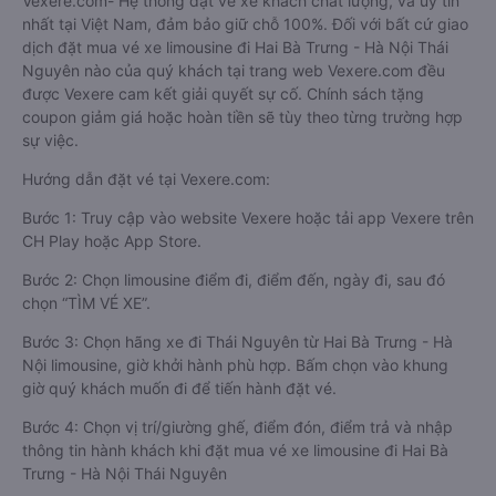
Vexere.com- Hệ thống đặt vé xe khách chất lượng, và uy tín
nhất tại Việt Nam, đảm bảo giữ chỗ 100%. Đối với bất cứ giao
dịch đặt mua vé xe limousine đi Hai Bà Trưng - Hà Nội Thái
Nguyên nào của quý khách tại trang web Vexere.com đều
được Vexere cam kết giải quyết sự cố. Chính sách tặng
coupon giảm giá hoặc hoàn tiền sẽ tùy theo từng trường hợp
sự việc.
Hướng dẫn đặt vé tại Vexere.com:
Bước 1: Truy cập vào website Vexere hoặc tải app Vexere trên
CH Play hoặc App Store.
Bước 2: Chọn limousine điểm đi, điểm đến, ngày đi, sau đó
chọn “TÌM VÉ XE”.
Bước 3: Chọn hãng xe đi Thái Nguyên từ Hai Bà Trưng - Hà
Nội limousine, giờ khởi hành phù hợp. Bấm chọn vào khung
giờ quý khách muốn đi để tiến hành đặt vé.
Bước 4: Chọn vị trí/giường ghế, điểm đón, điểm trả và nhập
thông tin hành khách khi đặt mua vé xe limousine đi Hai Bà
Trưng - Hà Nội Thái Nguyên