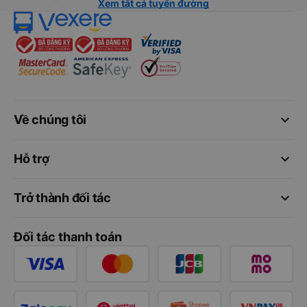
Xem tất cả tuyến đường
keyboard_arrow_down
Về chúng tôi
keyboard_arrow_down
Hỗ trợ
keyboard_arrow_down
Trở thành đối tác
Đối tác thanh toán