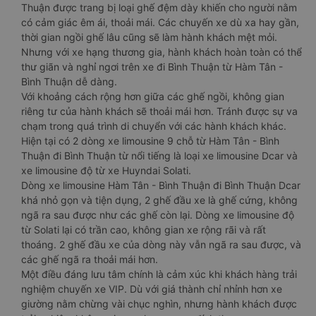
Thuận được trang bị loại ghế đệm dày khiến cho người nằm
có cảm giác êm ái, thoải mái. Các chuyến xe dù xa hay gần,
thời gian ngồi ghế lâu cũng sẽ làm hành khách mệt mỏi.
Nhưng với xe hạng thương gia, hành khách hoàn toàn có thể
thư giãn và nghỉ ngơi trên xe đi Bình Thuận từ Hàm Tân -
Bình Thuận dễ dàng.
Với khoảng cách rộng hơn giữa các ghế ngồi, không gian
riêng tư của hành khách sẽ thoải mái hơn. Tránh được sự va
chạm trong quá trình di chuyển với các hành khách khác.
Hiện tại có 2 dòng xe limousine 9 chỗ từ Hàm Tân - Bình
Thuận đi Bình Thuận từ nổi tiếng là loại xe limousine Dcar và
xe limousine độ từ xe Huyndai Solati.
Dòng xe limousine Hàm Tân - Bình Thuận đi Bình Thuận Dcar
khá nhỏ gọn và tiện dụng, 2 ghế đầu xe là ghế cứng, không
ngã ra sau được như các ghế còn lại. Dòng xe limousine độ
từ Solati lại có trần cao, không gian xe rộng rãi và rất
thoáng. 2 ghế đầu xe của dòng này vẫn ngã ra sau được, và
các ghế ngã ra thoải mái hơn.
Một điều đáng lưu tâm chính là cảm xúc khi khách hàng trải
nghiệm chuyến xe VIP. Dù với giá thành chỉ nhỉnh hơn xe
giường nằm chừng vài chục nghìn, nhưng hành khách được