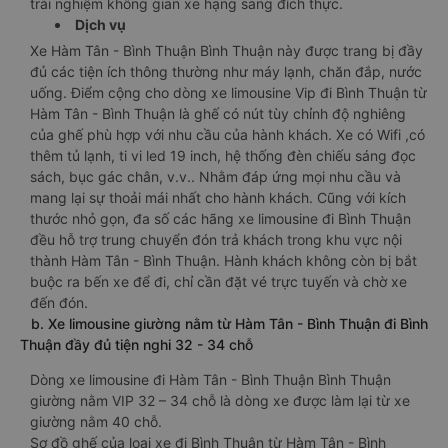
trải nghiệm không gian xe hạng sang đích thực.
Dịch vụ
Xe Hàm Tân - Bình Thuận Bình Thuận này được trang bị đầy
đủ các tiện ích thông thường như máy lạnh, chăn đắp, nước
uống. Điểm cộng cho dòng xe limousine Vip đi Bình Thuận từ
Hàm Tân - Bình Thuận là ghế có nút tùy chỉnh độ nghiêng
của ghế phù hợp với nhu cầu của hành khách. Xe có Wifi ,có
thêm tủ lạnh, ti vi led 19 inch, hệ thống đèn chiếu sáng đọc
sách, bục gác chân, v.v.. Nhằm đáp ứng mọi nhu cầu và
mang lại sự thoải mái nhất cho hành khách. Cũng với kích
thước nhỏ gọn, đa số các hãng xe limousine đi Bình Thuận
đều hỗ trợ trung chuyển đón trả khách trong khu vực nội
thành Hàm Tân - Bình Thuận. Hành khách không còn bị bắt
buộc ra bến xe để đi, chỉ cần đặt vé trực tuyến và chờ xe
đến đón.
b. Xe limousine giường nằm từ Hàm Tân - Bình Thuận đi Bình
Thuận đầy đủ tiện nghi 32 - 34 chỗ
Dòng xe limousine đi Hàm Tân - Bình Thuận Bình Thuận
giường nằm VIP 32 – 34 chỗ là dòng xe được làm lại từ xe
giường nằm 40 chỗ.
Sơ đồ ghế của loại xe đi Bình Thuận từ Hàm Tân - Bình