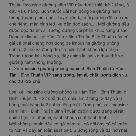
Thuận limousine giường nằm VIP này được thiết kế 2 tầng, 3
dãy và 6 hàng. Kích thước dài hơn dòng xe giường nằm
thông thường một chút. Tuy nhiên tại mỗi giường đều có rèm
che riêng, màn hình led, và đèn đọc sách,…. Mỗi giường đều
được bọc da êm ái, tương đương với phân khúc hạng 3 sao.
Dòng xe limousine Hàm Tân - Bình Thuận Bình Thuận này có
giá cả phải chăng hơn dòng xe limousine giường phòng
cabin 22 chỗ và đang được nhiều hành khách lựa chọn.
Trong tương lai không xa, đây chính là loại xe thay thế xe
giường nằm thông thường.
c. Xe limousine giường phòng cabin đi Bình Thuận từ Hàm
Tân - Bình Thuận VIP sang trọng, êm ái, chất lượng dịch vụ
cao 20 -22 chỗ
Loại xe limousine giường phòng từ Hàm Tân - Bình Thuận đi
Bình Thuận 20 - 22 chỗ được chia làm 2 tầng, 2 dãy và 6
hàng, mỗi hàng là 2 cabin riêng biệt. Trong mỗi xe limousine
Hàm Tân - Bình Thuận Bình Thuận cabin được trang bị rất
nhiều tiện ích phục vụ hành khách suốt hành trình.
Mỗi phòng, cabin đều có gối nằm rời, có gối ôm, có cái mền
to hơn và dây an toàn seat belt. Giường rộng và dài hơn hai