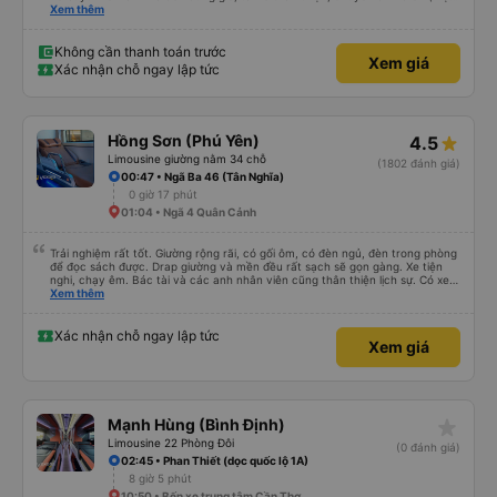
dù vẫn hơi xóc, nhưng đó là đặc trưng của Việt Nam ^^), và chỗ ngồi thoải
Xem thêm
mái. Chúng tôi thực sự rất hài lòng.
Không cần thanh toán trước
Xem giá
Xác nhận chỗ ngay lập tức
Hồng Sơn (Phú Yên)
4.5
Limousine giường nằm 34 chỗ
(1802 đánh giá)
00:47 • Ngã Ba 46 (Tân Nghĩa)
0 giờ 17 phút
01:04 • Ngã 4 Quân Cảnh
Trải nghiệm rất tốt. Giường rộng rãi, có gối ôm, có đèn ngủ, đèn trong phòng
để đọc sách được. Drap giường và mền đều rất sạch sẽ gọn gàng. Xe tiện
nghi, chạy êm. Bác tài và các anh nhân viên cũng thân thiện lịch sự. Có xe
trung chuyển về nội thành thành phố tuy hoà rất tiện. Giá vé hợp lý. Nói
Xem thêm
chung là mình rất ưng ý, cảm ơn nhà xe.
Xác nhận chỗ ngay lập tức
Xem giá
star_rate
Mạnh Hùng (Bình Định)
Limousine 22 Phòng Đôi
(0 đánh giá)
02:45 • Phan Thiết (dọc quốc lộ 1A)
8 giờ 5 phút
10:50 • Bến xe trung tâm Cần Thơ