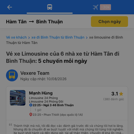
arrow_back
Tải app Vexere ngay!
Tải app Vexere
-30k
Mở app
Mở app
Nhận ưu đãi thành viên độc
-30k/ghế khi đặt vé máy bay qua
quyền
app
Hàm Tân
Bình Thuận
Chọn ngày
Vé xe khách
xe đi Bình Thuận từ Bình Thuận
xe limousine đi Bình
Thuận từ Hàm Tân
Vé xe Limousine của 6 nhà xe từ Hàm Tân đi
Bình Thuận
: 5 chuyến mỗi ngày
Vexere Team
Ngày cập nhật: 10/08/2026
Mạnh Hùng
3.1
Limousine 24 Phòng
(380 đánh giá)
Limousine 24 Phòng Đôi
22:25 • Ngã 3 46 Bình Thuận
1 giờ
23:25 • Phan Thiết (dọc quốc lộ 1A)
Thành thật mà nói, tôi đã đọc các đánh giá trước đó và chúng tôi hơi lo lắng.
Nhưng đó là chuyến đi xe buýt tuyệt vời nhất mà chúng tôi từng trải nghiệm.
Xe buýt khởi hành và đến đúng giờ, tài xế thân thiện, chuyến đi khá ổn (mặc