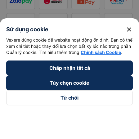
close
Sử dụng cookie
Vexere dùng cookie để website hoạt động ổn định. Bạn có thể
xem chi tiết hoặc thay đổi lựa chọn bất kỳ lúc nào trong phần
Quản lý cookie. Tìm hiểu thêm trong
Chính sách Cookie
.
Chấp nhận tất cả
Tùy chọn cookie
Từ chối
Theo dõi chúng tôi trên
Facebook
Tiktok
Youtube
Công ty TNHH Thương Mại Dịch Vụ Vexere