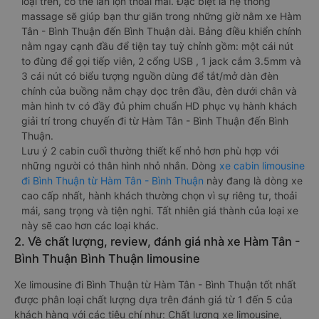
loại trên, có thể lăn lộn thoải mái. Đặc biệt là hệ thống
massage sẽ giúp bạn thư giãn trong những giờ nằm xe Hàm
Tân - Bình Thuận đến Bình Thuận dài. Bảng điều khiển chính
nằm ngay cạnh đầu để tiện tay tuỳ chỉnh gồm: một cái nút
to đùng để gọi tiếp viên, 2 cổng USB , 1 jack cắm 3.5mm và
3 cái nút có biểu tượng nguồn dùng để tắt/mở dàn đèn
chính của buồng nằm chạy dọc trên đầu, đèn dưới chân và
màn hình tv có đầy đủ phim chuẩn HD phục vụ hành khách
giải trí trong chuyến đi từ Hàm Tân - Bình Thuận đến Bình
Thuận.
Lưu ý 2 cabin cuối thường thiết kế nhỏ hơn phù hợp với
những người có thân hình nhỏ nhắn. Dòng
xe cabin limousine
đi Bình Thuận từ Hàm Tân - Bình Thuận
này đang là dòng xe
cao cấp nhất, hành khách thường chọn vì sự riêng tư, thoải
mái, sang trọng và tiện nghi. Tất nhiên giá thành của loại xe
này sẽ cao hơn các loại khác.
2. Về chất lượng, review, đánh giá nhà xe Hàm Tân -
Bình Thuận Bình Thuận limousine
Xe limousine đi Bình Thuận từ Hàm Tân - Bình Thuận tốt nhất
được phân loại chất lượng dựa trên đánh giá từ 1 đến 5 của
khách hàng với các tiêu chí như: Chất lượng xe limousine,