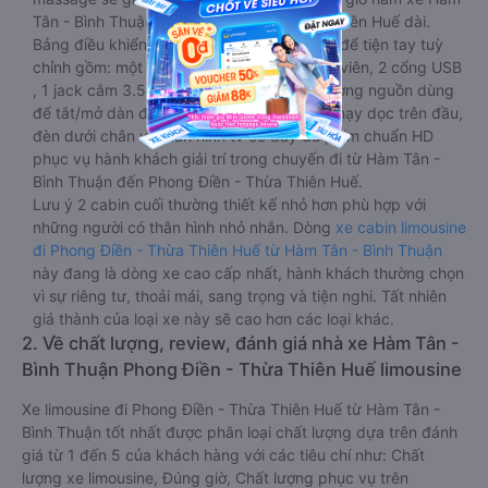
Tân - Bình Thuận đến Phong Điền - Thừa Thiên Huế dài.
Bảng điều khiển chính nằm ngay cạnh đầu để tiện tay tuỳ
chỉnh gồm: một cái nút to đùng để gọi tiếp viên, 2 cổng USB
, 1 jack cắm 3.5mm và 3 cái nút có biểu tượng nguồn dùng
để tắt/mở dàn đèn chính của buồng nằm chạy dọc trên đầu,
đèn dưới chân và màn hình tv có đầy đủ phim chuẩn HD
phục vụ hành khách giải trí trong chuyến đi từ Hàm Tân -
Bình Thuận đến Phong Điền - Thừa Thiên Huế.
Lưu ý 2 cabin cuối thường thiết kế nhỏ hơn phù hợp với
những người có thân hình nhỏ nhắn. Dòng
xe cabin limousine
đi Phong Điền - Thừa Thiên Huế từ Hàm Tân - Bình Thuận
này đang là dòng xe cao cấp nhất, hành khách thường chọn
vì sự riêng tư, thoải mái, sang trọng và tiện nghi. Tất nhiên
giá thành của loại xe này sẽ cao hơn các loại khác.
2. Về chất lượng, review, đánh giá nhà xe Hàm Tân -
Bình Thuận Phong Điền - Thừa Thiên Huế limousine
Xe limousine đi Phong Điền - Thừa Thiên Huế từ Hàm Tân -
Bình Thuận tốt nhất được phân loại chất lượng dựa trên đánh
giá từ 1 đến 5 của khách hàng với các tiêu chí như: Chất
lượng xe limousine, Đúng giờ, Chất lượng phục vụ trên