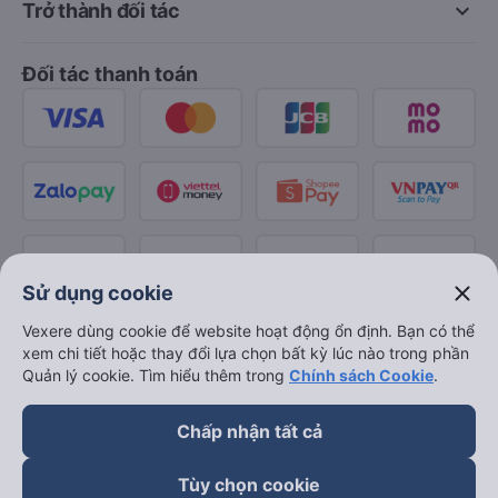
keyboard_arrow_down
Trở thành đối tác
Đối tác thanh toán
close
Sử dụng cookie
Vexere dùng cookie để website hoạt động ổn định. Bạn có thể
xem chi tiết hoặc thay đổi lựa chọn bất kỳ lúc nào trong phần
Quản lý cookie. Tìm hiểu thêm trong
Chính sách Cookie
.
Chấp nhận tất cả
Tùy chọn cookie