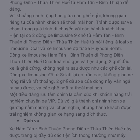
Phong Điền - Thừa Thiên Huế từ Hàm Tân - Bình Thuận dễ
dàng.
Với khoảng cách rộng hơn giữa các ghế ngồi, không gian
riêng tư của hành khách sẽ thoải mái hơn. Tránh được sự va
chạm trong quá trình di chuyển với các hành khách khác.
Hiện tại có 2 dòng xe limousine 9 chỗ từ Hàm Tân - Bình
Thuận đi Phong Điền - Thừa Thiên Huế từ nổi tiếng là loại xe
limousine Dcar và xe limousine độ từ xe Huyndai Solati.
Dòng xe limousine Hàm Tân - Bình Thuận đi Phong Điền -
Thừa Thiên Huế Dcar khá nhỏ gọn và tiện dụng, 2 ghế đầu
xe là ghế cứng, không ngã ra sau được như các ghế còn lại.
Dòng xe limousine độ từ Solati lại có trần cao, không gian xe
rộng rãi và rất thoáng. 2 ghế đầu xe của dòng này vẫn ngã
ra sau được, và các ghế ngã ra thoải mái hơn.
Một điều đáng lưu tâm chính là cảm xúc khi khách hàng trải
nghiệm chuyến xe VIP. Dù với giá thành chỉ nhỉnh hơn xe
giường nằm chừng vài chục nghìn, nhưng hành khách được
trải nghiệm không gian xe hạng sang đích thực.
Dịch vụ
Xe Hàm Tân - Bình Thuận Phong Điền - Thừa Thiên Huế này
được trang bị đầy đủ các tiện ích thông thường như máy