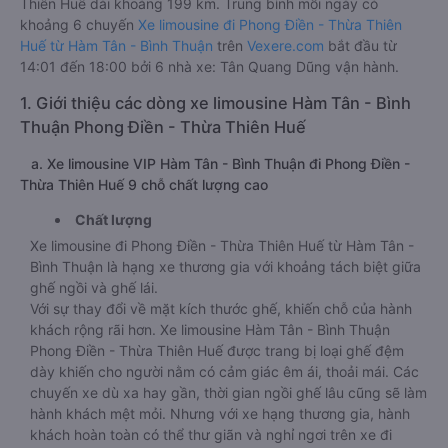
Thiên Huế dài khoảng 199 km. Trung bình mỗi ngày có
khoảng 6 chuyến
Xe limousine đi Phong Điền - Thừa Thiên
Huế từ Hàm Tân - Bình Thuận
trên
Vexere.com
bắt đầu từ
14:01 đến 18:00 bởi 6 nhà xe: Tân Quang Dũng vận hành.
1. Giới thiệu các dòng xe limousine Hàm Tân - Bình
Thuận Phong Điền - Thừa Thiên Huế
a. Xe limousine VIP Hàm Tân - Bình Thuận đi Phong Điền -
Thừa Thiên Huế 9 chỗ chất lượng cao
Chất lượng
Xe limousine đi Phong Điền - Thừa Thiên Huế từ Hàm Tân -
Bình Thuận là hạng xe thương gia với khoảng tách biệt giữa
ghế ngồi và ghế lái.
Với sự thay đổi về mặt kích thước ghế, khiến chỗ của hành
khách rộng rãi hơn. Xe limousine Hàm Tân - Bình Thuận
Phong Điền - Thừa Thiên Huế được trang bị loại ghế đệm
dày khiến cho người nằm có cảm giác êm ái, thoải mái. Các
chuyến xe dù xa hay gần, thời gian ngồi ghế lâu cũng sẽ làm
hành khách mệt mỏi. Nhưng với xe hạng thương gia, hành
khách hoàn toàn có thể thư giãn và nghỉ ngơi trên xe đi