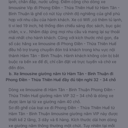
lạnh, chăn đắp, nước uống. Điểm cộng cho dòng xe
limousine Vip đi Phong Điền - Thừa Thiên Huế từ Hàm Tân -
Bình Thuận là ghế có nút tùy chỉnh độ nghiêng của ghế phù
hợp với nhu cầu của hành khách. Xe có Wifi ,có thêm tủ lạnh,
ti vi led 19 inch, hệ thống đèn chiếu sáng đọc sách, bục gác
chân, v.v.. Nhằm đáp ứng mọi nhu cầu và mang lại sự thoải
mái nhất cho hành khách. Cũng với kích thước nhỏ gọn, đa
số các hãng xe limousine đi Phong Điền - Thừa Thiên Huế
đều hỗ trợ trung chuyển đón trả khách trong khu vực nội
thành Hàm Tân - Bình Thuận. Hành khách không còn bị bắt
buộc ra bến xe để đi, chỉ cần đặt vé trực tuyến và chờ xe
đến đón.
b. Xe limousine giường nằm từ Hàm Tân - Bình Thuận đi
Phong Điền - Thừa Thiên Huế đầy đủ tiện nghi 32 - 34 chỗ
Dòng xe limousine đi Hàm Tân - Bình Thuận Phong Điền -
Thừa Thiên Huế giường nằm VIP 32 – 34 chỗ là dòng xe
được làm lại từ xe giường nằm 40 chỗ.
Sơ đồ ghế của loại xe đi Phong Điền - Thừa Thiên Huế từ
Hàm Tân - Bình Thuận limousine giường nằm VIP này được
thiết kế 2 tầng, 3 dãy và 6 hàng. Kích thước dài hơn dòng
xe giường nằm thông thường một chút. Tuy nhiên tại mỗi