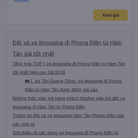
xấu thì mình ngược lại nha. Bạn ấy nhắc nhở rất đúng. 2 bác nói rất to. To
Xem thêm
đến lỗi mình ngủ còn mơ được câu chuyện các bác nói với nhau xuất hiện
trong giấc mơ của mình luôn. Nên nếu bạn ấy bị phản ánh thì đừng trừ lương
bạn ấy nha. Nếu bạn ấy bị trừ thì bảo bạn ấy liên hệ sđt của mình, mình hỗ
Xem giá
trợ ạ. Số mình đuôi 666, chuyến ĐH-NT ngày 16/1. À các bạn nữ lễ tân xinh
iu còn đổi cho mình phòng đơn sang đôi xong còn note là (một mình) yêu
luôn. Nhưng phòng đôi mà nằm một thì mỗi lần xe rẽ 1 cái là ✈️ Ít đi xe khách
nhưng đủ để đánh giá 10/10.
Đặt vé xe limousine đi Phong Điền từ Hàm
Tân giá tốt nhất
Tổng hợp TOP 1 xe limousine đi Phong Điền từ Hàm Tân
tốt nhất hiện nay 08/2026
🚌 1. Xe Tân Quang Dũng: xe limousine đi Phong
Điền từ Hàm Tân được đánh giá cao
Những thắc mắc mà hàng khách thường gặp khi đặt xe
limousine đi Hàm Tân từ Phong Điền
Thông tin đặt vé xe limousine Hàm Tân Phong Điền của
các nhà xe
Giới thiệu về các dòng xe limousine đi Phong Điền từ