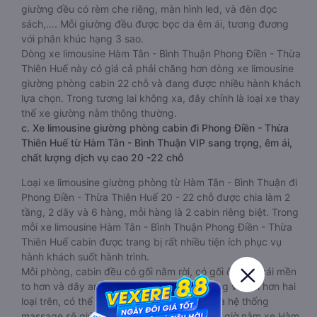
giường đều có rèm che riêng, màn hình led, và đèn đọc
sách,…. Mỗi giường đều được bọc da êm ái, tương đương
với phân khúc hạng 3 sao.
Dòng xe limousine Hàm Tân - Bình Thuận Phong Điền - Thừa
Thiên Huế này có giá cả phải chăng hơn dòng xe limousine
giường phòng cabin 22 chỗ và đang được nhiều hành khách
lựa chọn. Trong tương lai không xa, đây chính là loại xe thay
thế xe giường nằm thông thường.
c. Xe limousine giường phòng cabin đi Phong Điền - Thừa
Thiên Huế từ Hàm Tân - Bình Thuận VIP sang trọng, êm ái,
chất lượng dịch vụ cao 20 -22 chỗ
Loại xe limousine giường phòng từ Hàm Tân - Bình Thuận đi
Phong Điền - Thừa Thiên Huế 20 - 22 chỗ được chia làm 2
tầng, 2 dãy và 6 hàng, mỗi hàng là 2 cabin riêng biệt. Trong
mỗi xe limousine Hàm Tân - Bình Thuận Phong Điền - Thừa
Thiên Huế cabin được trang bị rất nhiều tiện ích phục vụ
hành khách suốt hành trình.
Mỗi phòng, cabin đều có gối nằm rời, có gối ôm, có cái mền
to hơn và dây an toàn seat belt. Giường rộng và dài hơn hai
loại trên, có thể lăn lộn thoải mái. Đặc biệt là hệ thống
massage sẽ giúp bạn thư giãn trong những giờ nằm xe Hàm