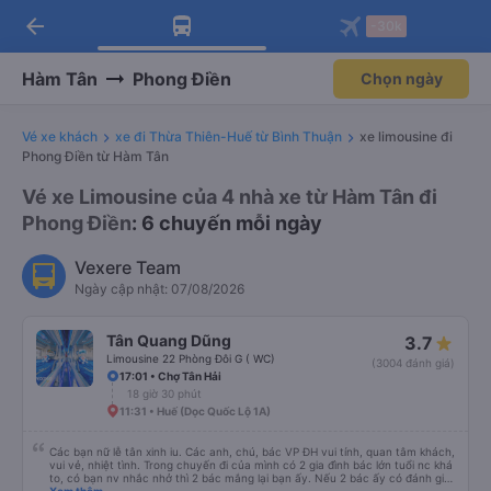
arrow_back
Tải app Vexere ngay!
Tải app Vexere
-30k
Mở app
Mở app
Nhận ưu đãi thành viên độc
-30k/ghế khi đặt vé máy bay qua
quyền
app
Hàm Tân
Phong Điền
Chọn ngày
Vé xe khách
xe đi Thừa Thiên-Huế từ Bình Thuận
xe limousine đi
Phong Điền từ Hàm Tân
Vé xe Limousine của 4 nhà xe từ Hàm Tân đi
Phong Điền
: 6 chuyến mỗi ngày
Vexere Team
Ngày cập nhật: 07/08/2026
Tân Quang Dũng
3.7
Limousine 22 Phòng Đôi G ( WC)
(3004 đánh giá)
17:01 • Chợ Tân Hải
18 giờ 30 phút
11:31 • Huế (Dọc Quốc Lộ 1A)
Các bạn nữ lễ tân xinh iu. Các anh, chú, bác VP ĐH vui tính, quan tâm khách,
vui vẻ, nhiệt tình. Trong chuyến đi của mình có 2 gia đình bác lớn tuổi nc khá
to, có bạn nv nhắc nhở thì 2 bác mắng lại bạn ấy. Nếu 2 bác ấy có đánh giá