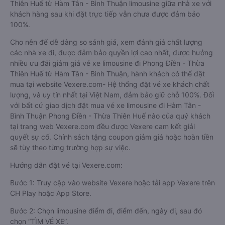
Thiên Huế từ Hàm Tân - Bình Thuận limousine giữa nhà xe với
khách hàng sau khi đặt trực tiếp vẫn chưa được đảm bảo
100%.
Cho nên để dễ dàng so sánh giá, xem đánh giá chất lượng
các nhà xe đi, được đảm bảo quyền lợi cao nhất, được hưởng
nhiều ưu đãi giảm giá vé xe limousine đi Phong Điền - Thừa
Thiên Huế từ Hàm Tân - Bình Thuận, hành khách có thể đặt
mua tại website Vexere.com- Hệ thống đặt vé xe khách chất
lượng, và uy tín nhất tại Việt Nam, đảm bảo giữ chỗ 100%. Đối
với bất cứ giao dịch đặt mua vé xe limousine đi Hàm Tân -
Bình Thuận Phong Điền - Thừa Thiên Huế nào của quý khách
tại trang web Vexere.com đều được Vexere cam kết giải
quyết sự cố. Chính sách tặng coupon giảm giá hoặc hoàn tiền
sẽ tùy theo từng trường hợp sự việc.
Hướng dẫn đặt vé tại Vexere.com:
Bước 1: Truy cập vào website Vexere hoặc tải app Vexere trên
CH Play hoặc App Store.
Bước 2: Chọn limousine điểm đi, điểm đến, ngày đi, sau đó
chọn “TÌM VÉ XE”.