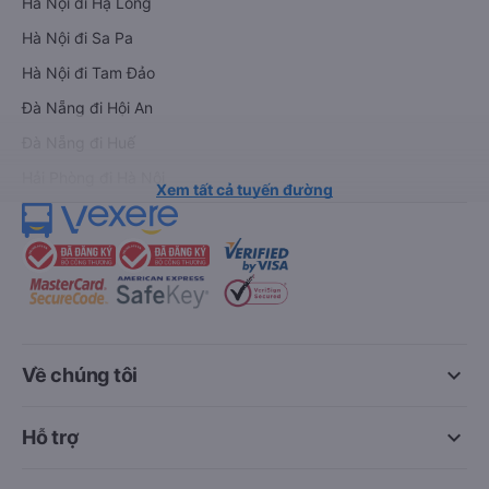
Hà Nội đi Hạ Long
Hà Nội đi Sa Pa
Hà Nội đi Tam Đảo
Đà Nẵng đi Hội An
Đà Nẵng đi Huế
Hải Phòng đi Hà Nội
Xem tất cả tuyến đường
keyboard_arrow_down
Về chúng tôi
keyboard_arrow_down
Hỗ trợ