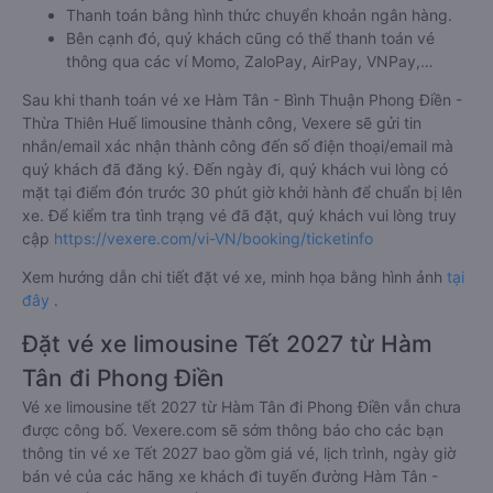
Thanh toán bằng hình thức chuyển khoản ngân hàng.
Bên cạnh đó, quý khách cũng có thể thanh toán vé
thông qua các ví Momo, ZaloPay, AirPay, VNPay,…
Sau khi thanh toán vé xe Hàm Tân - Bình Thuận Phong Điền -
Thừa Thiên Huế limousine thành công, Vexere sẽ gửi tin
nhắn/email xác nhận thành công đến số điện thoại/email mà
quý khách đã đăng ký. Đến ngày đi, quý khách vui lòng có
mặt tại điểm đón trước 30 phút giờ khởi hành để chuẩn bị lên
xe. Để kiểm tra tình trạng vé đã đặt, quý khách vui lòng truy
cập
https://vexere.com/vi-VN/booking/ticketinfo
Xem hướng dẫn chi tiết đặt vé xe, minh họa bằng hình ảnh
tại
đây
.
Đặt vé xe limousine Tết 2027 từ Hàm
Tân đi Phong Điền
Vé xe limousine tết 2027 từ Hàm Tân đi Phong Điền vẫn chưa
được công bố. Vexere.com sẽ sớm thông báo cho các bạn
thông tin vé xe Tết 2027 bao gồm giá vé, lịch trình, ngày giờ
bán vé của các hãng xe khách đi tuyến đường Hàm Tân -