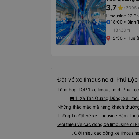
3.7
star
(3005 
Limousine 22 Ph
18:00 • Bình
18h30m
12:30 • Huế 
Đặt vé xe limousine đi Phú Lộc
Tổng hợp TOP 1 xe limousine đi Phú Lộ
🚌 1. Xe Tân Quang Dũng: xe limo
Những thắc mắc mà hàng khách thường 
Thông tin đặt vé xe limousine Hàm Thu
Giới thiệu về các dòng xe limousine đi
1. Giới thiệu các dòng xe limous