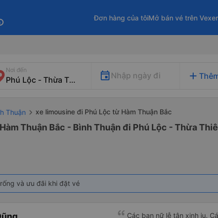
Đơn hàng của tôi
Mở bán vé trên Vexe
fo
Nơi đến
add
Nhập ngày đi
Thêm
xe limousine đi Phú Lộc từ Hàm Thuận Bắc
nh Thuận
 Hàm Thuận Bắc - Bình Thuận đi Phú Lộc - Thừa Thi
rống và ưu đãi khi đặt vé
Dũng
Các bạn nữ lễ tân xinh iu. C