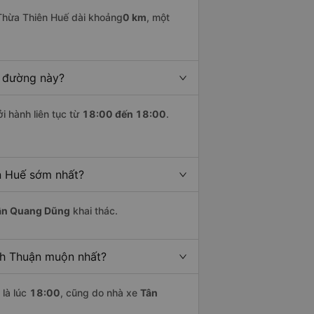
Thừa Thiên Huế dài khoảng
0 km
, một
n đường này?
i hành liên tục từ
18:00 đến 18:00
.
n Huế sớm nhất?
ân Quang Dũng
khai thác.
nh Thuận muộn nhất?
là lúc
18:00
, cũng do nhà xe
Tân