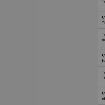
Tr
C
T
Tr
đ
C
b
Tr
T
C
n