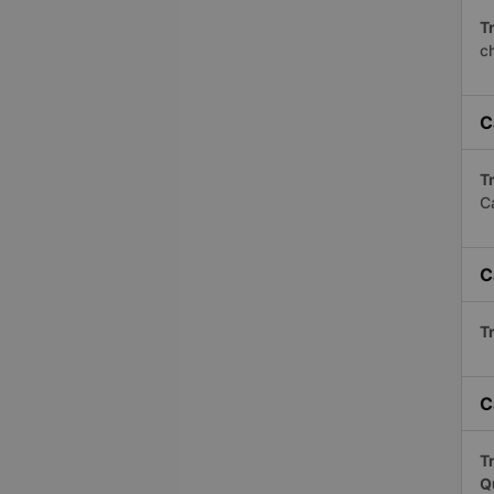
Tr
c
C
Tr
C
C
Tr
C
Tr
Q