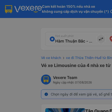
Cam kết hoàn 150% nếu nhà xe

không cung cấp dịch vụ vận chuyển (*)
in
Nơi xuất phát
import_export
Vé xe khách
xe đi Thừa Thiên-Huế từ Bì
Vé xe Limousine của 4 nhà xe từ
Vexere Team
Ngày cập nhật: 07/08/2026
Chọn ngày đi để xem giá vé, số ghế t
info
Tân Quang 