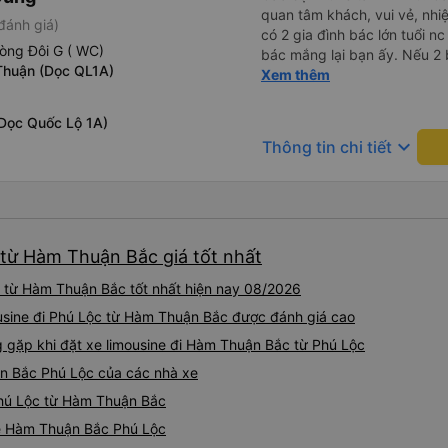
quan tâm khách, vui vẻ, nhiệt tình. Trong
đánh giá)
có 2 gia đình bác lớn tuổi nc
òng Đôi G ( WC)
bác mắng lại bạn ấy. Nếu 2 
 Thuận (Dọc QL1A)
ngược lại nha. Bạn ấy nhắc n
Xem thêm
đến lỗi mình ngủ còn mơ đượ
nhau xuất hiện trong giấc mơ của mình luôn. Nên nếu bạn
(Dọc Quốc Lộ 1A)
bị phản ánh thì đừng trừ lươ
keyboard_arrow_down
Thông tin chi tiết
thì bảo bạn ấy liên hệ sđt c
đuôi 666, chuyến ĐH-NT ngày
iu còn đổi cho mình phòng đ
(một mình) yêu luôn. Nhưng
lần xe rẽ 1 cái là ✈️ Ít đi x
 từ Hàm Thuận Bắc giá tốt nhất
10/10.
c từ Hàm Thuận Bắc tốt nhất hiện nay 08/2026
usine đi Phú Lộc từ Hàm Thuận Bắc được đánh giá cao
gặp khi đặt xe limousine đi Hàm Thuận Bắc từ Phú Lộc
ận Bắc Phú Lộc của các nhà xe
 Phú Lộc từ Hàm Thuận Bắc
ine Hàm Thuận Bắc Phú Lộc