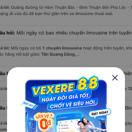
ả lời:
Quãng đường từ Hàm Thuận Bắc - Bình Thuận đến Phú Lộc - 
hặng đi vừa đủ để bạn thư giãn trên xe limousine thoải mái.
âu hỏi:
Mỗi ngày có bao nhiêu chuyến limousine trên tuyế
ả lời:
Mỗi ngày có tới
1 chuyến limousine
hoạt động trên tuyến, khở
ác hãng nổi bật gồm:
Tân Quang Dũng
,...
âu hỏi:
Xe limousine nào khởi hành từ Phú Lộc - Thừa Thiê
ả lời:
Chuyến limousine sớm nhất khởi hành lúc
18:00
, do nhà xe
T
âu hỏi:
Xe limousine nào khởi hành từ Hàm Thuận Bắc - Bì
ả lời:
Nếu bạn muốn đi chuyến muộn, lựa chọn cuối cùng trong ngày 
uang Dũng
vận hành.