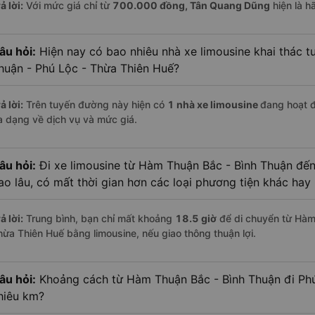
ả lời:
Với mức giá chỉ từ
700.000
đồng,
Tân Quang Dũng
hiện là h
âu hỏi:
Hiện nay có bao nhiêu nhà xe limousine khai thác 
huận - Phú Lộc - Thừa Thiên Huế?
ả lời:
Trên tuyến đường này hiện có
1
nhà xe
limousine
đang hoạt 
a dạng về dịch vụ và mức giá.
âu hỏi:
Đi xe limousine từ Hàm Thuận Bắc - Bình Thuận đế
ao lâu, có mất thời gian hơn các loại phương tiện khác hay
ả lời:
Trung bình, bạn chỉ mất khoảng
18.5 giờ
để di chuyển từ Hàm
hừa Thiên Huế bằng limousine, nếu giao thông thuận lợi.
âu hỏi:
Khoảng cách từ Hàm Thuận Bắc - Bình Thuận đi Phú
hiêu km?