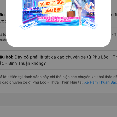
âu hỏi:
Xe limousine nào từ Hàm Thuận Bắc - Bình Thuận đ
ược khách hàng đánh giá tốt nhất?
ả lời:
Tạm thời chưa đủ review để đánh giá có nhà xe đi Phú Lộc - 
huận nào ở tuyến đường này có chất lượng xuất sắc.
âu hỏi:
Đây có phải là tất cả các chuyến xe từ Phú Lộc - 
ắc - Bình Thuận không?
ả lời:
Hiện tại danh sách này chỉ thể hiện các chuyến xe khai thác d
ộ các chuyến xe đi Phú Lộc - Thừa Thiên Huế tại:
Xe Hàm Thuận Bắc 