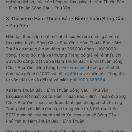
nghiệm dịch vụ của các hãng xe limousine đi Hàm Thuận Bắc
- Bình Thuận Sông Cầu - Phú Yên .
3. Giá vé xe Hàm Thuận Bắc - Bình Thuận Sông Cầu
- Phú Yên
Hiện tại, theo cập nhật mới nhất của Vexere.com, giá vé xe
limousine tuyến Sông Cầu - Phú Yên - Hàm Thuận Bắc - Bình
Thuận có mức giá dao động từ 365000 đồng - 1000000
đồng. Trong đó, nhà xe Phương Trang có giá vé rẻ nhất, chỉ
365000 đồng. Đặt vé xe Hàm Thuận Bắc - Bình Thuận Sông
Cầu - Phú Yên chính hãng tại
Vexere.com
để có giá rẻ nhất,
đảm bảo giữ chỗ 100% và hỗ trợ đổi trả vé miễn phí. Tổng đài
tư vấn, đặt vé và đổi trả vé miễn phí:
1900 888684
.
Xe Hàm Thuận Bắc - Bình Thuận Sông Cầu - Phú Yên
limousine tốt nhất: Xe từ Hàm Thuận Bắc - Bình Thuận đi Sông
Cầu - Phú Yên limousine được đánh giá chung có chất lượng
Trung bình với điểm đánh giá trung bình từ 3.9/5 dựa trên
5727 phản hồi của hành khách Xe limousine về Sông Cầu -
Phú Yên từ Hàm Thuận Bắc - Bình Thuận.
Giá vé xe limousine đi Sông Cầu - Phú Yên từ Hàm Thuận Bắc