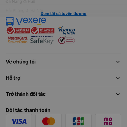
Đà Nẵng đi Huế
Hải Phòng đi Hà Nội
Xem tất cả tuyến đường
keyboard_arrow_down
Về chúng tôi
keyboard_arrow_down
Hỗ trợ
keyboard_arrow_down
Trở thành đối tác
Đối tác thanh toán