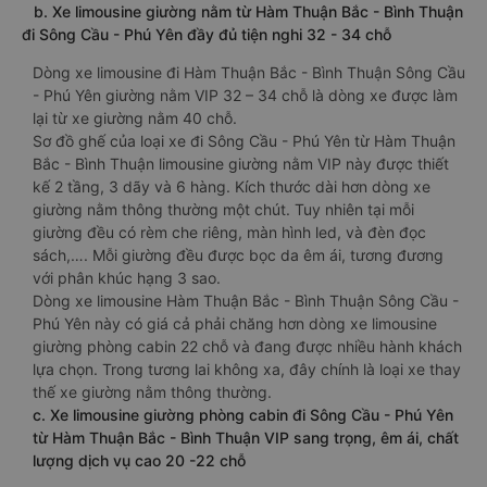
b. Xe limousine giường nằm từ Hàm Thuận Bắc - Bình Thuận
đi Sông Cầu - Phú Yên đầy đủ tiện nghi 32 - 34 chỗ
Dòng xe limousine đi Hàm Thuận Bắc - Bình Thuận Sông Cầu
- Phú Yên giường nằm VIP 32 – 34 chỗ là dòng xe được làm
lại từ xe giường nằm 40 chỗ.
Sơ đồ ghế của loại xe đi Sông Cầu - Phú Yên từ Hàm Thuận
Bắc - Bình Thuận limousine giường nằm VIP này được thiết
kế 2 tầng, 3 dãy và 6 hàng. Kích thước dài hơn dòng xe
giường nằm thông thường một chút. Tuy nhiên tại mỗi
giường đều có rèm che riêng, màn hình led, và đèn đọc
sách,…. Mỗi giường đều được bọc da êm ái, tương đương
với phân khúc hạng 3 sao.
Dòng xe limousine Hàm Thuận Bắc - Bình Thuận Sông Cầu -
Phú Yên này có giá cả phải chăng hơn dòng xe limousine
giường phòng cabin 22 chỗ và đang được nhiều hành khách
lựa chọn. Trong tương lai không xa, đây chính là loại xe thay
thế xe giường nằm thông thường.
c. Xe limousine giường phòng cabin đi Sông Cầu - Phú Yên
từ Hàm Thuận Bắc - Bình Thuận VIP sang trọng, êm ái, chất
lượng dịch vụ cao 20 -22 chỗ