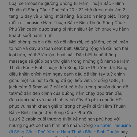
Loại xe limousine giường phòng từ Hàm Thuận Bắc - Bình
Thuận đi Sông Cầu - Phú Yên 20 - 22 chỗ được chia làm 2
tầng, 2 dãy và 6 hàng, mỗi hàng là 2 cabin riêng biệt. Trong
mỗi xe limousine Hàm Thuận Bắc - Bình Thuận Sông Cầu -
Phú Yên cabin được trang bị rất nhiều tiện ích phục vụ hành
khách suốt hành trình.
Mỗi phòng, cabin đều có gối nằm rời, có gối ôm, có cái mền
to hơn và dây an toàn seat belt. Giường rộng và dài hơn hai
loại trên, có thể lăn lộn thoải mái. Đặc biệt là hệ thống
massage sẽ giúp bạn thư giãn trong những giờ nằm xe Hàm
Thuận Bắc - Bình Thuận đến Sông Cầu - Phú Yên dài. Bảng
điều khiển chính nằm ngay cạnh đầu để tiện tay tuỳ chỉnh
gồm: một cái nút to đùng để gọi tiếp viên, 2 cổng USB , 1
jack cắm 3.5mm và 3 cái nút có biểu tượng nguồn dùng để
tắt/mở dàn đèn chính của buồng nằm chạy dọc trên đầu,
đèn dưới chân và màn hình tv có đầy đủ phim chuẩn HD
phục vụ hành khách giải trí trong chuyến đi từ Hàm Thuận
Bắc - Bình Thuận đến Sông Cầu - Phú Yên.
Lưu ý 2 cabin cuối thường thiết kế nhỏ hơn phù hợp với
những người có thân hình nhỏ nhắn. Dòng
xe cabin limousine
đi Sông Cầu - Phú Yên từ Hàm Thuận Bắc - Bình Thuận
này