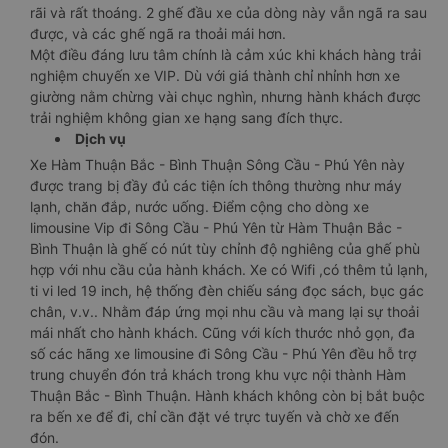
rãi và rất thoáng. 2 ghế đầu xe của dòng này vẫn ngã ra sau
được, và các ghế ngã ra thoải mái hơn.
Một điều đáng lưu tâm chính là cảm xúc khi khách hàng trải
nghiệm chuyến xe VIP. Dù với giá thành chỉ nhỉnh hơn xe
giường nằm chừng vài chục nghìn, nhưng hành khách được
trải nghiệm không gian xe hạng sang đích thực.
Dịch vụ
Xe Hàm Thuận Bắc - Bình Thuận Sông Cầu - Phú Yên này
được trang bị đầy đủ các tiện ích thông thường như máy
lạnh, chăn đắp, nước uống. Điểm cộng cho dòng xe
limousine Vip đi Sông Cầu - Phú Yên từ Hàm Thuận Bắc -
Bình Thuận là ghế có nút tùy chỉnh độ nghiêng của ghế phù
hợp với nhu cầu của hành khách. Xe có Wifi ,có thêm tủ lạnh,
ti vi led 19 inch, hệ thống đèn chiếu sáng đọc sách, bục gác
chân, v.v.. Nhằm đáp ứng mọi nhu cầu và mang lại sự thoải
mái nhất cho hành khách. Cũng với kích thước nhỏ gọn, đa
số các hãng xe limousine đi Sông Cầu - Phú Yên đều hỗ trợ
trung chuyển đón trả khách trong khu vực nội thành Hàm
Thuận Bắc - Bình Thuận. Hành khách không còn bị bắt buộc
ra bến xe để đi, chỉ cần đặt vé trực tuyến và chờ xe đến
đón.