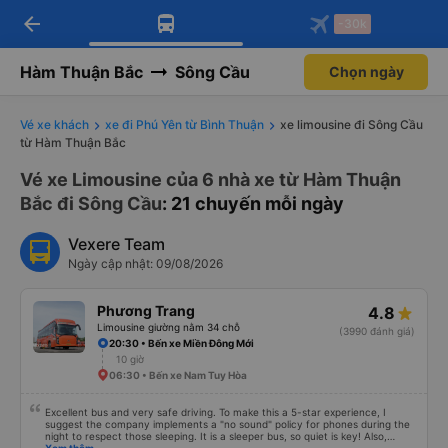
arrow_back
Tải app Vexere ngay!
Tải app Vexere
-30k
Mở app
Mở app
Nhận ưu đãi thành viên độc
-30k/ghế khi đặt vé máy bay qua
quyền
app
Hàm Thuận Bắc
Sông Cầu
Chọn ngày
Vé xe khách
xe đi Phú Yên từ Bình Thuận
xe limousine đi Sông Cầu
từ Hàm Thuận Bắc
Vé xe Limousine của 6 nhà xe từ Hàm Thuận
Bắc đi Sông Cầu
: 21 chuyến mỗi ngày
Vexere Team
Ngày cập nhật: 09/08/2026
Phương Trang
4.8
Limousine giường nằm 34 chỗ
(3990 đánh giá)
20:30 • Bến xe Miền Đông Mới
10 giờ
06:30 • Bến xe Nam Tuy Hòa
Excellent bus and very safe driving. To make this a 5-star experience, I
suggest the company implements a "no sound" policy for phones during the
night to respect those sleeping. It is a sleeper bus, so quiet is key! Also,