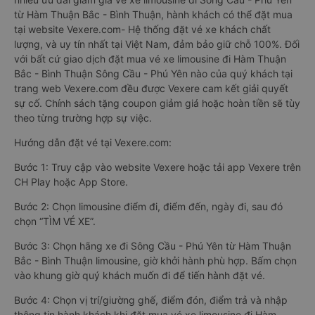
từ Hàm Thuận Bắc - Bình Thuận, hành khách có thể đặt mua
tại website Vexere.com- Hệ thống đặt vé xe khách chất
lượng, và uy tín nhất tại Việt Nam, đảm bảo giữ chỗ 100%. Đối
với bất cứ giao dịch đặt mua vé xe limousine đi Hàm Thuận
Bắc - Bình Thuận Sông Cầu - Phú Yên nào của quý khách tại
trang web Vexere.com đều được Vexere cam kết giải quyết
sự cố. Chính sách tặng coupon giảm giá hoặc hoàn tiền sẽ tùy
theo từng trường hợp sự việc.
Hướng dẫn đặt vé tại Vexere.com:
Bước 1: Truy cập vào website Vexere hoặc tải app Vexere trên
CH Play hoặc App Store.
Bước 2: Chọn limousine điểm đi, điểm đến, ngày đi, sau đó
chọn “TÌM VÉ XE”.
Bước 3: Chọn hãng xe đi Sông Cầu - Phú Yên từ Hàm Thuận
Bắc - Bình Thuận limousine, giờ khởi hành phù hợp. Bấm chọn
vào khung giờ quý khách muốn đi để tiến hành đặt vé.
Bước 4: Chọn vị trí/giường ghế, điểm đón, điểm trả và nhập
thông tin hành khách khi đặt mua vé xe limousine đi Hàm