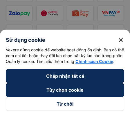
close
Sử dụng cookie
Vexere dùng cookie để website hoạt động ổn định. Bạn có thể
xem chi tiết hoặc thay đổi lựa chọn bất kỳ lúc nào trong phần
Quản lý cookie. Tìm hiểu thêm trong
Chính sách Cookie
.
Chấp nhận tất cả
Tùy chọn cookie
Từ chối
Theo dõi chúng tôi trên
Facebook
Tiktok
Youtube