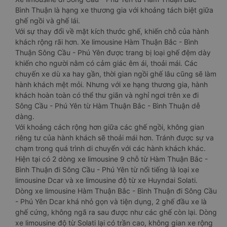
Bình Thuận là hạng xe thương gia với khoảng tách biệt giữa
ghế ngồi và ghế lái.
Với sự thay đổi về mặt kích thước ghế, khiến chỗ của hành
khách rộng rãi hơn. Xe limousine Hàm Thuận Bắc - Bình
Thuận Sông Cầu - Phú Yên được trang bị loại ghế đệm dày
khiến cho người nằm có cảm giác êm ái, thoải mái. Các
chuyến xe dù xa hay gần, thời gian ngồi ghế lâu cũng sẽ làm
hành khách mệt mỏi. Nhưng với xe hạng thương gia, hành
khách hoàn toàn có thể thư giãn và nghỉ ngơi trên xe đi
Sông Cầu - Phú Yên từ Hàm Thuận Bắc - Bình Thuận dễ
dàng.
Với khoảng cách rộng hơn giữa các ghế ngồi, không gian
riêng tư của hành khách sẽ thoải mái hơn. Tránh được sự va
chạm trong quá trình di chuyển với các hành khách khác.
Hiện tại có 2 dòng xe limousine 9 chỗ từ Hàm Thuận Bắc -
Bình Thuận đi Sông Cầu - Phú Yên từ nổi tiếng là loại xe
limousine Dcar và xe limousine độ từ xe Huyndai Solati.
Dòng xe limousine Hàm Thuận Bắc - Bình Thuận đi Sông Cầu
- Phú Yên Dcar khá nhỏ gọn và tiện dụng, 2 ghế đầu xe là
ghế cứng, không ngã ra sau được như các ghế còn lại. Dòng
xe limousine độ từ Solati lại có trần cao, không gian xe rộng