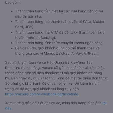
bao gồm:
Thanh toán bằng tiền mặt tại các cửa hàng tiện lợi và
siêu thị gần nhà.
Thanh toán bằng thẻ thanh toán quốc tế (Visa, Master
Card, JCB).
Thanh toán bằng thẻ ATM đã đăng ký thanh toán trực
tuyến (Internet Banking).
Thanh toán bằng hình thức chuyển khoản ngân hàng.
Bên cạnh đó, quý khách cũng có thể thanh toán vé
thông qua các ví Momo, ZaloPay, AirPay, VNPay,…
Sau khi thanh toán vé xe Hậu Giang Bà Rịa-Vũng Tàu
limousine thành công, Vexere sẽ gửi tin nhắn/email xác nhận
thành công đến số điện thoại/email mà quý khách đã đăng
ký. Đến ngày đi, quý khách vui lòng có mặt tại điểm đón trước
30 phút giờ khởi hành để chuẩn bị lên xe. Để kiểm tra tình
trạng vé đã đặt, quý khách vui lòng truy cập
https://vexere.com/vi-VN/booking/ticketinfo
Xem hướng dẫn chi tiết đặt vé xe, minh họa bằng hình ảnh
tại
đây
.