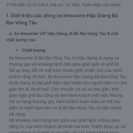
21:09 đến 22:10 bởi 5 nhà xe: Tư Tiến, Tuấn Hiệp vận hành.
1. Giới thiệu các dòng xe limousine Hậu Giang Bà
Rịa-Vũng Tàu
a. Xe limousine VIP Hậu Giang đi Bà Rịa-Vũng Tàu 9 chỗ
chất lượng cao
Chất lượng
Xe limousine đi Bà Rịa-Vũng Tàu từ Hậu Giang là hạng xe
thương gia với khoảng tách biệt giữa ghế ngồi và ghế lái.
Với sự thay đổi về mặt kích thước ghế, khiến chỗ của hành
khách rộng rãi hơn. Xe limousine Hậu Giang Bà Rịa-Vũng Tàu
được trang bị loại ghế đệm dày khiến cho người nằm có cảm
giác êm ái, thoải mái. Các chuyến xe dù xa hay gần, thời
gian ngồi ghế lâu cũng sẽ làm hành khách mệt mỏi. Nhưng
với xe hạng thương gia, hành khách hoàn toàn có thể thư
giãn và nghỉ ngơi trên xe đi Bà Rịa-Vũng Tàu từ Hậu Giang
dễ dàng.
Với khoảng cách rộng hơn giữa các ghế ngồi, không gian
riêng tư của hành khách sẽ thoải mái hơn. Tránh được sự va
chạm trong quá trình di chuyển với các hành khách khác.