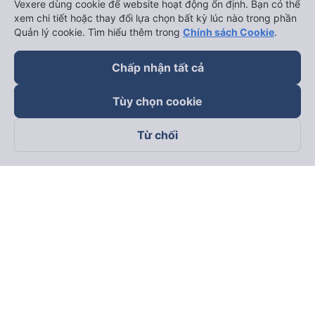
Vexere dùng cookie để website hoạt động ổn định. Bạn có thể
xem chi tiết hoặc thay đổi lựa chọn bất kỳ lúc nào trong phần
Quản lý cookie. Tìm hiểu thêm trong
Chính sách Cookie
.
Chấp nhận tất cả
Tùy chọn cookie
Từ chối
Theo dõi chúng tôi trên
Facebook
Tiktok
Youtube
Công ty TNHH Thương Mại Dịch Vụ Vexere
Địa chỉ đăng ký kinh doanh: 8C Chữ Đồng Tử, Phường Tân
Sơn Nhất, TP. Hồ Chí Minh, Việt Nam
Địa chỉ
:
Lầu 2, toà nhà H3 Circo Hoàng Diệu, 384 Hoàng Diệu,
Phường Khánh Hội, TP Hồ Chí Minh, Việt Nam
Tầng 3, toà nhà 101 Láng Hạ, 101 Láng Hạ, Phường Láng, TP.