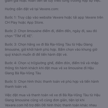
giảm giá hoặc hoàn tiền sẽ tùy theo từng trường hợp sự việc.
Hướng dẫn đặt vé tại Vexere.com:
Bước 1: Truy cập vào website Vexere hoặc tải app Vexere trên
CH Play hoặc App Store.
Bước 2: Chọn limousine điểm đi, điểm đến, ngày đi, sau đó
chọn “TÌM VÉ XE”.
Bước 3: Chọn hãng xe đi Bà Rịa-Vũng Tàu từ Hậu Giang
limousine, giờ khởi hành phù hợp. Bấm chọn vào khung giờ
quý khách muốn đi để tiến hành đặt vé.
Bước 4: Chọn vị trí/giường ghế, điểm đón, điểm trả và nhập
thông tin hành khách khi đặt mua vé xe limousine đi Hậu
Giang Bà Rịa-Vũng Tàu
Bước 5: Chọn hình thức thanh toán vé phù hợp và tiến hành
thanh toán vé.
Việc đặt mua và thanh toán vé xe đi Bà Rịa-Vũng Tàu từ Hậu
Giang limousine cũng vô cùng đơn giản, tiện lợi khi
Vexere.com hỗ trợ đến 06 hình thức thanh toán khác nhau