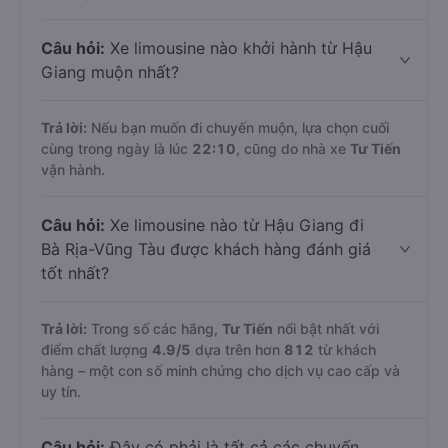
Câu hỏi:
Xe limousine nào khởi hành từ Hậu
Giang muộn nhất?
Trả lời:
Nếu bạn muốn đi chuyến muộn, lựa chọn cuối
cùng trong ngày là lúc
22:10
, cũng do nhà xe
Tư Tiến
vận hành.
Câu hỏi:
Xe limousine nào từ Hậu Giang đi
Bà Rịa-Vũng Tàu được khách hàng đánh giá
tốt nhất?
Trả lời:
Trong số các hãng,
Tư Tiến
nổi bật nhất với
điểm chất lượng
4.9
/5
dựa trên hơn
812
từ khách
hàng – một con số minh chứng cho dịch vụ cao cấp và
uy tín.
Câu hỏi:
Đây có phải là tất cả các chuyến