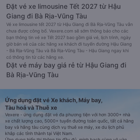
Đặt vé xe limousine Tết 2027 từ Hậu
Giang đi Bà Rịa-Vũng Tàu
Vé xe limousine tết 2027 từ Hậu Giang đi Bà Rịa-Vũng Tàu vẫn
chưa được công bố. Vexere.com sẽ sớm thông báo cho các
bạn thông tin vé xe Tết 2027 bao gồm giá vé, lịch trình, ngày
giờ bán vé của các hãng xe khách đi tuyến đường Hậu Giang
- Bà Rịa-Vũng Tàu và Bà Rịa-Vũng Tàu - Hậu Giang ngay khi
có thông tin từ các hãng xe.
Đặt vé máy bay giá rẻ từ Hậu Giang đi
Bà Rịa-Vũng Tàu
Ứng dụng đặt vé Xe khách, Máy bay,
Tàu hoả và Thuê xe
Vexere - ứng dụng đặt vé đa phương tiện với hơn 3000+ nhà
xe chất lượng cao, 5000+ tuyến đường toàn quốc, tất cả hãng
bay và hãng tàu cùng dịch vụ thuê xe máy, xe du lịch phủ
khắp các tỉnh thành tại Việt Nam.
Ứng dụng hiển thị thông tin đầy đủ, minh bạch cùng vô vàn