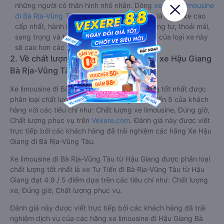
những người có thân hình nhỏ nhắn. Dòng
xe cabin limousine
đi Bà Rịa-Vũng Tàu từ Hậu Giang
này đang là dòng xe cao
cấp nhất, hành khách thường chọn vì sự riêng tư, thoải mái,
sang trọng và tiện nghi. Tất nhiên giá thành của loại xe này
sẽ cao hơn các loại khác.
2. Về chất lượng, review, đánh giá nhà xe Hậu Giang
Bà Rịa-Vũng Tàu limousine
Xe limousine đi Bà Rịa-Vũng Tàu từ Hậu Giang tốt nhất được
phân loại chất lượng dựa trên đánh giá từ 1 đến 5 của khách
hàng với các tiêu chí như: Chất lượng xe limousine, Đúng giờ,
Chất lượng phục vụ trên
Vexere.com
. Đánh giá này được viết
trực tiếp bởi các khách hàng đã trải nghiệm các hãng Xe Hậu
Giang đi Bà Rịa-Vũng Tàu.
Xe limousine đi Bà Rịa-Vũng Tàu từ Hậu Giang được phân loại
chất lượng tốt nhất là xe Tư Tiến đi Bà Rịa-Vũng Tàu từ Hậu
Giang đạt 4.9 / 5 điểm dựa trên các tiêu chí như: Chất lượng
xe, Đúng giờ, Chất lượng phục vụ.
Đánh giá này được viết trực tiếp bởi các khách hàng đã trải
nghiệm dịch vụ của các hãng xe limousine đi Hậu Giang Bà