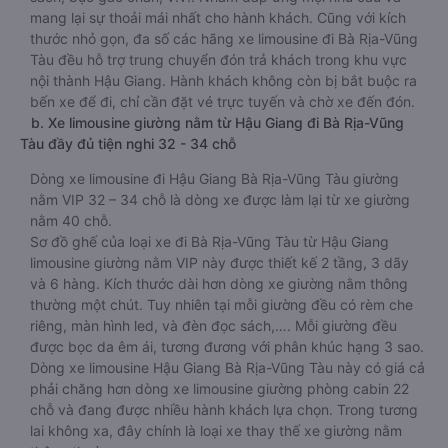
mang lại sự thoải mái nhất cho hành khách. Cũng với kích
thước nhỏ gọn, đa số các hãng xe limousine đi Bà Rịa-Vũng
Tàu đều hỗ trợ trung chuyển đón trả khách trong khu vực
nội thành Hậu Giang. Hành khách không còn bị bắt buộc ra
bến xe để đi, chỉ cần đặt vé trực tuyến và chờ xe đến đón.
b. Xe limousine giường nằm từ Hậu Giang đi Bà Rịa-Vũng
Tàu đầy đủ tiện nghi 32 - 34 chỗ
Dòng xe limousine đi Hậu Giang Bà Rịa-Vũng Tàu giường
nằm VIP 32 – 34 chỗ là dòng xe được làm lại từ xe giường
nằm 40 chỗ.
Sơ đồ ghế của loại xe đi Bà Rịa-Vũng Tàu từ Hậu Giang
limousine giường nằm VIP này được thiết kế 2 tầng, 3 dãy
và 6 hàng. Kích thước dài hơn dòng xe giường nằm thông
thường một chút. Tuy nhiên tại mỗi giường đều có rèm che
riêng, màn hình led, và đèn đọc sách,…. Mỗi giường đều
được bọc da êm ái, tương đương với phân khúc hạng 3 sao.
Dòng xe limousine Hậu Giang Bà Rịa-Vũng Tàu này có giá cả
phải chăng hơn dòng xe limousine giường phòng cabin 22
chỗ và đang được nhiều hành khách lựa chọn. Trong tương
lai không xa, đây chính là loại xe thay thế xe giường nằm