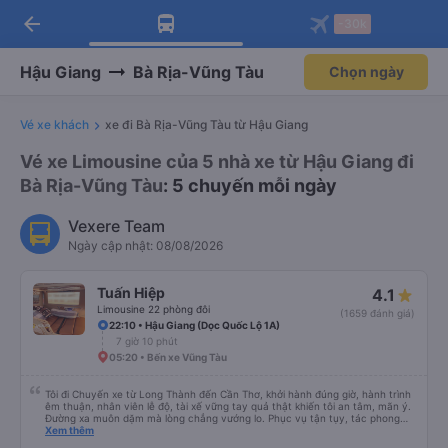
arrow_back
Tải app Vexere ngay!
Tải app Vexere
-30k
Mở app
Mở app
Nhận ưu đãi thành viên độc
-30k/ghế khi đặt vé máy bay qua
quyền
app
Hậu Giang
Bà Rịa-Vũng Tàu
Chọn ngày
Vé xe khách
xe đi Bà Rịa-Vũng Tàu từ Hậu Giang
Vé xe Limousine của 5 nhà xe từ Hậu Giang đi
Bà Rịa-Vũng Tàu
: 5 chuyến mỗi ngày
Vexere Team
Ngày cập nhật: 08/08/2026
Tuấn Hiệp
4.1
Limousine 22 phòng đôi
(1659 đánh giá)
22:10 • Hậu Giang (Dọc Quốc Lộ 1A)
7 giờ 10 phút
05:20 • Bến xe Vũng Tàu
Tôi đi Chuyến xe từ Long Thành đến Cần Thơ, khởi hành đúng giờ, hành trình
êm thuận, nhân viên lễ độ, tài xế vững tay quả thật khiến tôi an tâm, mãn ý.
Đường xa muôn dặm mà lòng chẳng vướng lo. Phục vụ tận tụy, tác phong
nghiêm cẩn, hiếm thấy giữa thời buổi kim tiền vội vã. Xã hội loạn đạo. Xin gửi
Xem thêm
lời tán dương chân thành, kính chúc nhà xe ngày một hưng thịnh, vạn lộ bình