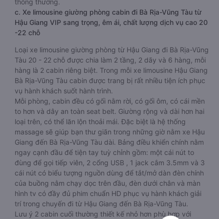
thông thường.
c. Xe limousine giường phòng cabin đi Bà Rịa-Vũng Tàu từ
Hậu Giang VIP sang trọng, êm ái, chất lượng dịch vụ cao 20
-22 chỗ
Loại xe limousine giường phòng từ Hậu Giang đi Bà Rịa-Vũng
Tàu 20 - 22 chỗ được chia làm 2 tầng, 2 dãy và 6 hàng, mỗi
hàng là 2 cabin riêng biệt. Trong mỗi xe limousine Hậu Giang
Bà Rịa-Vũng Tàu cabin được trang bị rất nhiều tiện ích phục
vụ hành khách suốt hành trình.
Mỗi phòng, cabin đều có gối nằm rời, có gối ôm, có cái mền
to hơn và dây an toàn seat belt. Giường rộng và dài hơn hai
loại trên, có thể lăn lộn thoải mái. Đặc biệt là hệ thống
massage sẽ giúp bạn thư giãn trong những giờ nằm xe Hậu
Giang đến Bà Rịa-Vũng Tàu dài. Bảng điều khiển chính nằm
ngay cạnh đầu để tiện tay tuỳ chỉnh gồm: một cái nút to
đùng để gọi tiếp viên, 2 cổng USB , 1 jack cắm 3.5mm và 3
cái nút có biểu tượng nguồn dùng để tắt/mở dàn đèn chính
của buồng nằm chạy dọc trên đầu, đèn dưới chân và màn
hình tv có đầy đủ phim chuẩn HD phục vụ hành khách giải
trí trong chuyến đi từ Hậu Giang đến Bà Rịa-Vũng Tàu.
Lưu ý 2 cabin cuối thường thiết kế nhỏ hơn phù hợp với