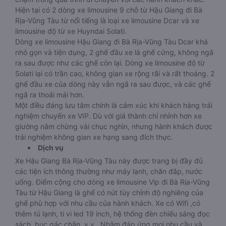
Hiện tại có 2 dòng xe limousine 9 chỗ từ Hậu Giang đi Bà
Rịa-Vũng Tàu từ nổi tiếng là loại xe limousine Dcar và xe
limousine độ từ xe Huyndai Solati.
Dòng xe limousine Hậu Giang đi Bà Rịa-Vũng Tàu Dcar khá
nhỏ gọn và tiện dụng, 2 ghế đầu xe là ghế cứng, không ngã
ra sau được như các ghế còn lại. Dòng xe limousine độ từ
Solati lại có trần cao, không gian xe rộng rãi và rất thoáng. 2
ghế đầu xe của dòng này vẫn ngã ra sau được, và các ghế
ngã ra thoải mái hơn.
Một điều đáng lưu tâm chính là cảm xúc khi khách hàng trải
nghiệm chuyến xe VIP. Dù với giá thành chỉ nhỉnh hơn xe
giường nằm chừng vài chục nghìn, nhưng hành khách được
trải nghiệm không gian xe hạng sang đích thực.
Dịch vụ
Xe Hậu Giang Bà Rịa-Vũng Tàu này được trang bị đầy đủ
các tiện ích thông thường như máy lạnh, chăn đắp, nước
uống. Điểm cộng cho dòng xe limousine Vip đi Bà Rịa-Vũng
Tàu từ Hậu Giang là ghế có nút tùy chỉnh độ nghiêng của
ghế phù hợp với nhu cầu của hành khách. Xe có Wifi ,có
thêm tủ lạnh, ti vi led 19 inch, hệ thống đèn chiếu sáng đọc
sách, bục gác chân, v.v.. Nhằm đáp ứng mọi nhu cầu và