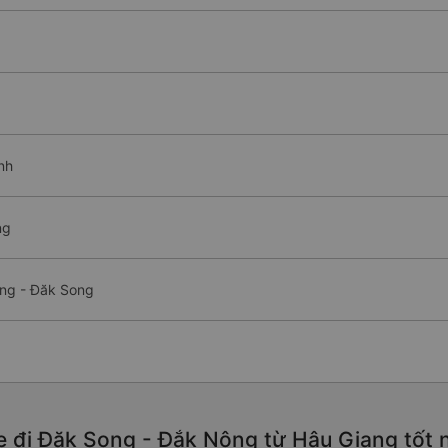
nh
ng
ang - Đăk Song
e đi Đăk Song - Đắk Nông từ Hậu Giang tốt 