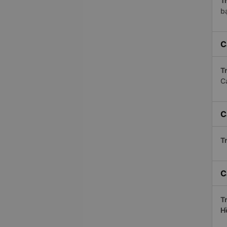
Tr
bạ
C
Tr
C
C
Tr
C
Tr
H