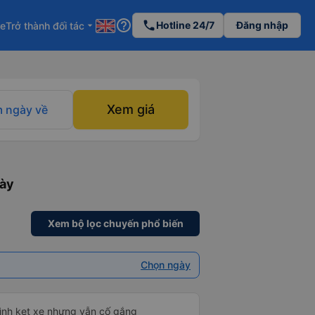
help_outline
phone
Hotline 24/7
Đăng nhập
re
Trở thành đối tác
arrow_drop_down
Xem giá
 ngày về
gày
Xem bộ lọc chuyến phổ biến
Chọn ngày
mình kẹt xe nhưng vẫn cố gắng