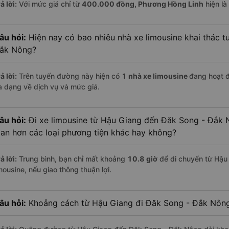
ả lời:
Với mức giá chỉ từ
400.000
đồng,
Phương Hồng Linh
hiện là
âu hỏi:
Hiện nay có bao nhiêu nhà xe limousine khai thác 
ắk Nông?
ả lời:
Trên tuyến đường này hiện có
1
nhà xe
limousine
đang hoạt 
a dạng về dịch vụ và mức giá.
âu hỏi:
Đi xe limousine từ Hậu Giang đến Đăk Song - Đắk N
ian hơn các loại phương tiện khác hay không?
ả lời:
Trung bình, bạn chỉ mất khoảng
10.8 giờ
để di chuyển từ Hậu
mousine, nếu giao thông thuận lợi.
âu hỏi:
Khoảng cách từ Hậu Giang đi Đăk Song - Đắk Nông