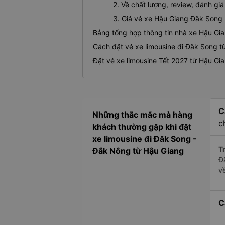
2. Về chất lượng, review, đánh gi
3. Giá vé xe Hậu Giang Đăk Song
Bảng tổng hợp thông tin nhà xe Hậu Gi
Cách đặt vé xe limousine đi Đăk Song t
Đặt vé xe limousine Tết 2027 từ Hậu Gi
C
Những thắc mắc mà hàng
c
khách thường gặp khi đặt
xe limousine đi Đăk Song -
Tr
Đắk Nông từ Hậu Giang
Đ
v
C