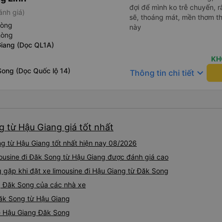
đợi để mình ko trễ chuyến, r
ánh giá)
sẽ, thoáng mát, mền thơm th
hòng
này
hòng
Giang (Dọc QL1A)
KH
Song (Dọc Quốc lộ 14)
keyboard_arrow_down
Thông tin chi tiết
g từ Hậu Giang giá tốt nhất
g từ Hậu Giang tốt nhất hiện nay 08/2026
mousine đi Đăk Song từ Hậu Giang được đánh giá cao
ặp khi đặt xe limousine đi Hậu Giang từ Đăk Song
g Đăk Song của các nhà xe
Đăk Song từ Hậu Giang
ne Hậu Giang Đăk Song