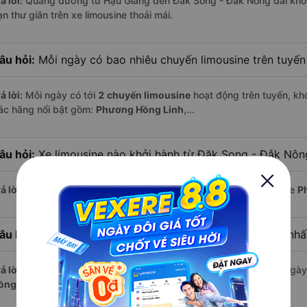
ả lời:
Quãng đường từ Hậu Giang đến Đăk Song - Đắk Nông dài kh
n thư giãn trên xe limousine thoải mái.
âu hỏi:
Mỗi ngày có bao nhiêu chuyến limousine trên tuyế
ả lời:
Mỗi ngày có tới
2 chuyến limousine
hoạt động trên tuyến, khở
ác hãng nổi bật gồm:
Phương Hồng Linh
,...
âu hỏi:
Xe limousine nào khởi hành từ Đăk Song - Đắk Nôn
ả lời:
Chuyến limousine sớm nhất khởi hành lúc
16:35
, do nhà xe
P
âu hỏi:
Xe limousine nào khởi hành từ Hậu Giang muộn nhấ
ả lời:
Nếu bạn muốn đi chuyến muộn, lựa chọn cuối cùng trong ngày 
ồng Linh
vận hành.