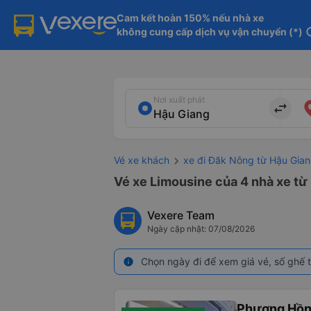
Cam kết hoàn 150% nếu nhà xe

không cung cấp dịch vụ vận chuyển (*)
in
Nơi xuất phát
import_export
Vé xe khách
xe đi Đăk Nông từ Hậu Gia
Vé xe Limousine của 4 nhà xe từ
Vexere Team
Ngày cập nhật: 07/08/2026
Chọn ngày đi để xem giá vé, số ghế t
info
Phương Hồn