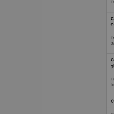
Tr
C
Đ
Tr
đ
C
g
Tr
li
C