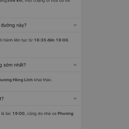
oảng
398 km
, một chặng đi vừa đủ để
n đường này?
i hành liên tục từ
16:35 đến 19:00
.
g sớm nhất?
hương Hồng Linh
khai thác.
t?
là lúc
19:00
, cũng do nhà xe
Phương