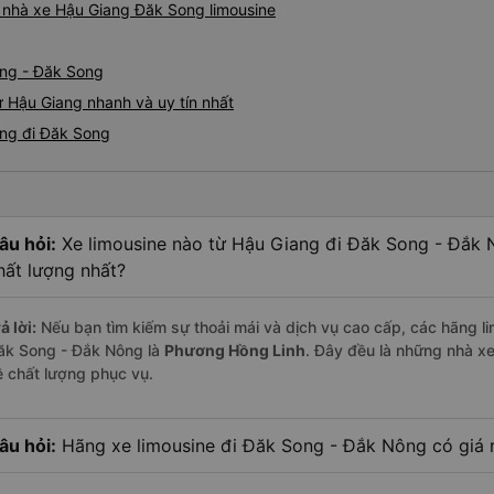
á nhà xe Hậu Giang Đăk Song limousine
ang - Đăk Song
ừ Hậu Giang nhanh và uy tín nhất
ang đi Đăk Song
âu hỏi:
Xe limousine nào từ Hậu Giang đi Đăk Song - Đắk 
hất lượng nhất?
ả lời:
Nếu bạn tìm kiếm sự thoải mái và dịch vụ cao cấp, các hãng li
ăk Song - Đắk Nông là
Phương Hồng Linh
. Đây đều là những nhà x
ề chất lượng phục vụ.
âu hỏi:
Hãng xe limousine đi Đăk Song - Đắk Nông có giá r