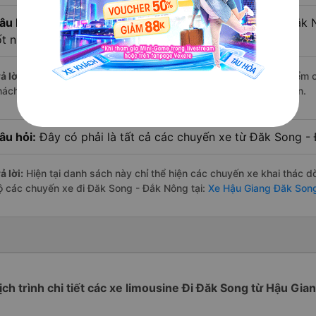
âu hỏi:
Xe limousine nào từ Hậu Giang đi Đăk Song - Đắk
ốt nhất?
ả lời:
Trong số các hãng,
Phương Hồng Linh
nổi bật nhất với điểm 
hách hàng – một con số minh chứng cho dịch vụ cao cấp và uy tín.
âu hỏi:
Đây có phải là tất cả các chuyến xe từ Đăk Song 
ả lời:
Hiện tại danh sách này chỉ thể hiện các chuyến xe khai thác d
ộ các chuyến xe đi Đăk Song - Đắk Nông tại:
Xe Hậu Giang Đăk Son
ịch trình chi tiết các xe limousine Đi Đăk Song từ Hậu Gia