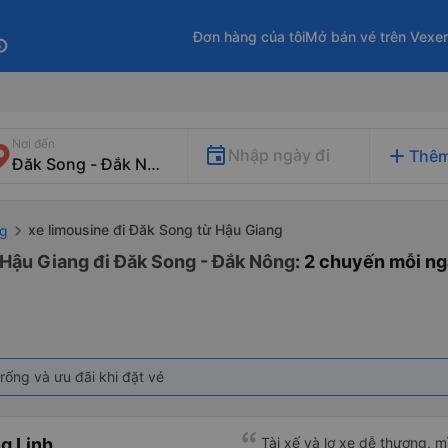
Đơn hàng của tôi
Mở bán vé trên Vexe
fo
Nơi đến
add
Nhập ngày đi
Thêm
xe limousine đi Đăk Song từ Hậu Giang
ng
 Hậu Giang đi Đăk Song - Đắk Nông
: 2 chuyến mỗi n
rống và ưu đãi khi đặt vé
g Linh
Tài xế và lơ xe dễ thương, 