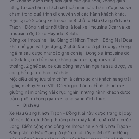
Với khoảng cách rộng hơn giữa các ghế ngồi, không gian
riêng tư của hành khách sẽ thoải mái hơn. Tránh được sự va
chạm trong quá trình di chuyển với các hành khách khác.
Hiện tại có 2 dòng xe limousine 9 chỗ từ Hậu Giang đi Nhơn
Trạch - Đồng Nai từ nổi tiếng là loại xe limousine Dcar và xe
limousine độ từ xe Huyndai Solati.
Dòng xe limousine Hậu Giang đi Nhơn Trạch - Đồng Nai Dcar
khá nhỏ gọn và tiện dụng, 2 ghế đầu xe là ghế cứng, không
ngã ra sau được như các ghế còn lại. Dòng xe limousine độ
từ Solati lại có trần cao, không gian xe rộng rãi và rất
thoáng. 2 ghế đầu xe của dòng này vẫn ngã ra sau được, và
các ghế ngã ra thoải mái hơn.
Một điều đáng lưu tâm chính là cảm xúc khi khách hàng trải
nghiệm chuyến xe VIP. Dù với giá thành chỉ nhỉnh hơn xe
giường nằm chừng vài chục nghìn, nhưng hành khách được
trải nghiệm không gian xe hạng sang đích thực.
Dịch vụ
Xe Hậu Giang Nhơn Trạch - Đồng Nai này được trang bị đầy
đủ các tiện ích thông thường như máy lạnh, chăn đắp, nước
uống. Điểm cộng cho dòng xe limousine Vip đi Nhơn Trạch -
Đồng Nai từ Hậu Giang là ghế có nút tùy chỉnh độ nghiêng