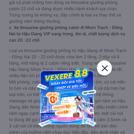
giá cả phải chăng hơn dòng xe limousine giường phòng
cabin 22 chỗ và đang được nhiều hành khách lựa chọn.
Trong tương lai không xa, đây chính là loại xe thay thế xe
giường nằm thông thường.
c. Xe limousine giường phòng cabin đi Nhơn Trạch - Đồng
Nai từ Hậu Giang VIP sang trọng, êm ái, chất lượng dịch vụ
cao 20 -22 chỗ
Loại xe limousine giường phòng từ Hậu Giang đi Nhơn Trạch
- Đồng Nai 20 - 22 chỗ được chia làm 2 tầng, 2 dãy và 6
hàng, mỗi hàng là 2 cabin riêng biệt. Trong mỗi xe limousine
Hậu Giang Nhơn Trạch - Đồng Nai cabin được trang bị rất
nhiều tiện ích phục vụ hành khách suốt hành trình.
Mỗi phòng, cabin đều có gối nằm rời, có gối ôm, có cái mền
to hơn và dây an toàn seat belt. Giường rộng và dài hơn hai
loại trên, có thể lăn lộn thoải mái. Đặc biệt là hệ thống
massage sẽ giúp bạn thư giãn trong những giờ nằm xe Hậu
Giang đến Nhơn Trạch - Đồng Nai dài. Bảng điều khiển chính
nằm ngay cạnh đầu để tiện tay tuỳ chỉnh gồm: một cái nút
to đùng để gọi tiếp viên, 2 cổng USB , 1 jack cắm 3.5mm và
3 cái nút có biểu tượng nguồn dùng để tắt/mở dàn đèn
chính của buồng nằm chạy dọc trên đầu, đèn dưới chân và