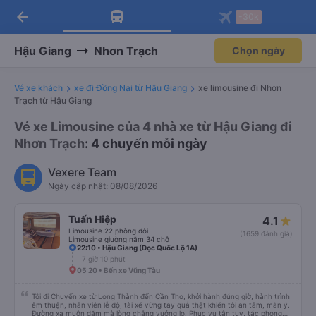
arrow_back
Tải app Vexere ngay!
Tải app Vexere
-30k
Mở app
Mở app
Nhận ưu đãi thành viên độc
-30k/ghế khi đặt vé máy bay qua
quyền
app
Hậu Giang
Nhơn Trạch
Chọn ngày
Vé xe khách
xe đi Đồng Nai từ Hậu Giang
xe limousine đi Nhơn
Trạch từ Hậu Giang
Vé xe Limousine của 4 nhà xe từ Hậu Giang đi
Nhơn Trạch
: 4 chuyến mỗi ngày
Vexere Team
Ngày cập nhật: 08/08/2026
Tuấn Hiệp
4.1
Limousine 22 phòng đôi
(1659 đánh giá)
Limousine giường nằm 34 chỗ
22:10 • Hậu Giang (Dọc Quốc Lộ 1A)
7 giờ 10 phút
05:20 • Bến xe Vũng Tàu
Tôi đi Chuyến xe từ Long Thành đến Cần Thơ, khởi hành đúng giờ, hành trình
êm thuận, nhân viên lễ độ, tài xế vững tay quả thật khiến tôi an tâm, mãn ý.
Đường xa muôn dặm mà lòng chẳng vướng lo. Phục vụ tận tụy, tác phong