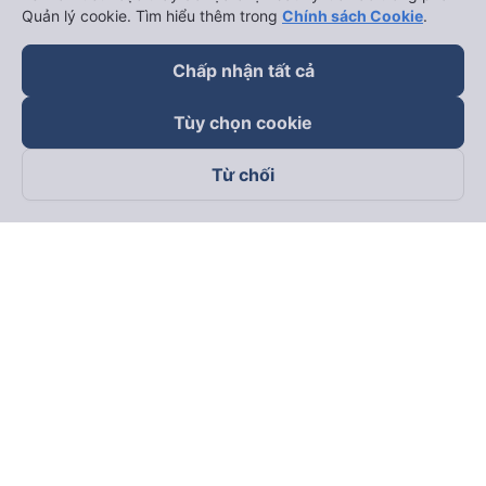
Quản lý cookie. Tìm hiểu thêm trong
Chính sách Cookie
.
Chấp nhận tất cả
Tùy chọn cookie
Từ chối
Theo dõi chúng tôi trên
Facebook
Tiktok
Youtube
Công ty TNHH Thương Mại Dịch Vụ Vexere
Địa chỉ đăng ký kinh doanh: 8C Chữ Đồng Tử, Phường Tân
Sơn Nhất, TP. Hồ Chí Minh, Việt Nam
Địa chỉ
:
Lầu 2, toà nhà H3 Circo Hoàng Diệu, 384 Hoàng Diệu,
Phường Khánh Hội, TP Hồ Chí Minh, Việt Nam
Tầng 3, toà nhà 101 Láng Hạ, 101 Láng Hạ, Phường Láng, TP.
Hà Nội, Việt Nam
Giấy chứng nhận ĐKKD số 0315133726 do Sở KH và ĐT TP.