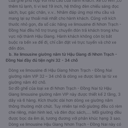
của ghế phù hợp với nhu cầu của hành khách. Xe có Wifi ,có
thêm tủ lạnh, ti vi led 19 inch, hệ thống đèn chiếu sáng đọc
sách, bục gác chân, v.v.. Nhằm đáp ứng mọi nhu cầu và
mang lại sự thoải mái nhất cho hành khách. Cũng với kích
thước nhỏ gọn, đa số các hãng xe limousine đi Nhơn Trạch -
Đồng Nai đều hỗ trợ trung chuyển đón trả khách trong khu
vực nội thành Hậu Giang. Hành khách không còn bị bắt
buộc ra bến xe để đi, chỉ cần đặt vé trực tuyến và chờ xe
đến đón.
b. Xe limousine giường nằm từ Hậu Giang đi Nhơn Trạch -
Đồng Nai đầy đủ tiện nghi 32 - 34 chỗ
Dòng xe limousine đi Hậu Giang Nhơn Trạch - Đồng Nai
giường nằm VIP 32 – 34 chỗ là dòng xe được làm lại từ xe
giường nằm 40 chỗ.
Sơ đồ ghế của loại xe đi Nhơn Trạch - Đồng Nai từ Hậu
Giang limousine giường nằm VIP này được thiết kế 2 tầng, 3
dãy và 6 hàng. Kích thước dài hơn dòng xe giường nằm
thông thường một chút. Tuy nhiên tại mỗi giường đều có rèm
che riêng, màn hình led, và đèn đọc sách,…. Mỗi giường đều
được bọc da êm ái, tương đương với phân khúc hạng 3 sao.
Dòng xe limousine Hậu Giang Nhơn Trạch - Đồng Nai này có