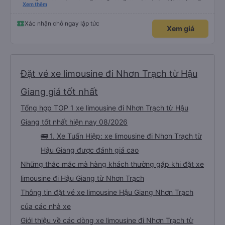
nghiêm cẩn, hiếm thấy giữa thời buổi kim tiền vội vã. Xã hội loạn đạo. Xin gửi
Xem thêm
lời tán dương chân thành, kính chúc nhà xe ngày một hưng thịnh, vạn lộ bình
an.”
Xác nhận chỗ ngay lập tức
Xem giá
Đặt vé xe limousine đi Nhơn Trạch từ Hậu
Giang giá tốt nhất
Tổng hợp TOP 1 xe limousine đi Nhơn Trạch từ Hậu
Giang tốt nhất hiện nay 08/2026
🚌 1. Xe Tuấn Hiệp: xe limousine đi Nhơn Trạch từ
Hậu Giang được đánh giá cao
Những thắc mắc mà hàng khách thường gặp khi đặt xe
limousine đi Hậu Giang từ Nhơn Trạch
Thông tin đặt vé xe limousine Hậu Giang Nhơn Trạch
của các nhà xe
Giới thiệu về các dòng xe limousine đi Nhơn Trạch từ