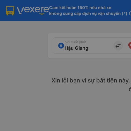
Cam kết hoàn 150% nếu nhà xe

không cung cấp dịch vụ vận chuyển (*)
in
Nơi xuất phát
import_export
Xin lỗi bạn vì sự bất tiện nà