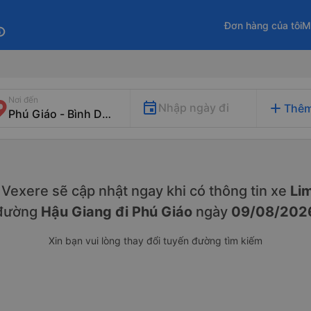
Đơn hàng của tôi
M
fo
Nơi đến
add
Nhập ngày đi
Thêm
y. Vexere sẽ cập nhật ngay khi có thông tin xe
Lim
đường
Hậu Giang đi Phú Giáo
ngày
09/08/202
Xin bạn vui lòng thay đổi tuyến đường tìm kiếm