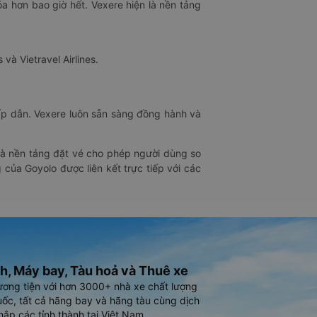
óa hơn bao giờ hết. Vexere hiện là nền tảng
 và Vietravel Airlines.
hấp dẫn. Vexere luôn sẵn sàng đồng hành và
 là nền tảng đặt vé cho phép người dùng so
 của Goyolo được liên kết trực tiếp với các
h, Máy bay, Tàu hoả và Thuê xe
ương tiện với hơn 3000+ nhà xe chất lượng
ốc, tất cả hãng bay và hãng tàu cùng dịch
hắp các tỉnh thành tại Việt Nam.