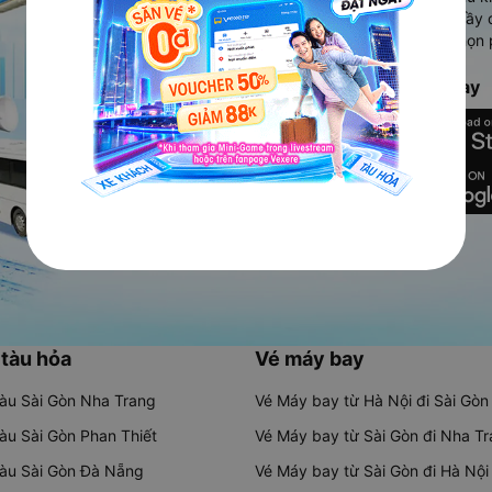
Ứng dụng hiển thị thông tin đầy 
người dùng so sánh và lựa chọn 
chóng và phù hợp nhất.
Tải ứng dụng Vexere ngay
 tàu hỏa
Vé máy bay
tàu Sài Gòn Nha Trang
Vé Máy bay từ Hà Nội đi Sài Gòn
tàu Sài Gòn Phan Thiết
Vé Máy bay từ Sài Gòn đi Nha T
tàu Sài Gòn Đà Nẵng
Vé Máy bay từ Sài Gòn đi Hà Nội