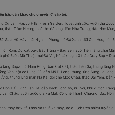
n hấp dẫn khác cho chuyến đi sắp tới:
ng Cù Lần, Happy Hills, Fresh Garden, Tuyệt tình cốc, vườn thú Zoodo
Phú, tháp Trầm Hương, nhà thờ đá, chợ đêm Nha Trang, đảo Hòn Mun,
Bãi Sau, Hồ Mây, mũi Nghinh Phong, hồ Đá Xanh, đồi Con Heo, hòn B
 hòn Rơm, đồi cát bay, Bàu Trắng - Bàu Sen, suối Tiên, làng chài Mũi
à phê Buôn Mê Thuột, núi Đá Voi, hồ Lắk, cụm 3 thác Dray Sap – Dra
o tàng Sapa, núi Hàm Rồng, bản Cát Cát, thác Tiên Sa, thung lũng 
ng Văn, cột cờ Lũng Cú, đèo Mã Pí Lèng, thung lũng Sủng Là, làng 
Áng, thung lũng mận Nà Ka, đồi chè Mộc Châu, thác Dải Yếm, bản P
o Hòn Dấu, vịnh Lan Hạ, đảo Bạch Long Vỹ, núi Voi, khu di tích Tràng
ảo Lan Châu, vườn quốc gia Pù Mát, đồi chè Thanh Chương, đảo Hò
hách, máy bay, tàu hoả và thuê xe máy, xe du lịch trên nhiều tuyến 