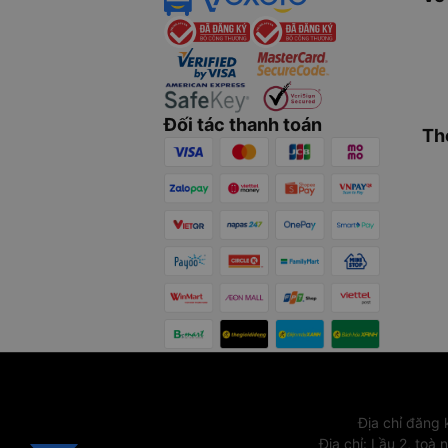
Đối tác thanh toán
Th
Địa chỉ đăng
Địa chỉ
:
Lầu 2, toà 