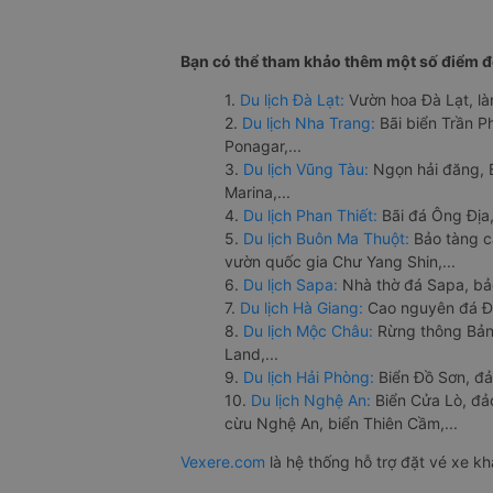
Bạn có thể tham khảo thêm một số điểm đế
1.
Du lịch Đà Lạt:
Vườn hoa Đà Lạt, là
2.
Du lịch Nha Trang:
Bãi biển Trần 
Ponagar,...
3.
Du lịch Vũng Tàu:
Ngọn hải đăng, 
Marina,...
4.
Du lịch Phan Thiết:
Bãi đá Ông Địa,
5.
Du lịch Buôn Ma Thuột:
Bảo tàng c
vườn quốc gia Chư Yang Shin,...
6.
Du lịch Sapa:
Nhà thờ đá Sapa, bả
7.
Du lịch Hà Giang:
Cao nguyên đá Đồ
8.
Du lịch Mộc Châu:
Rừng thông Bản 
Land,...
9.
Du lịch Hải Phòng:
Biển Đồ Sơn, đả
10.
Du lịch Nghệ An:
Biển Cửa Lò, đ
cừu Nghệ An, biển Thiên Cầm,...
Vexere.com
là hệ thống hỗ trợ đặt vé xe k