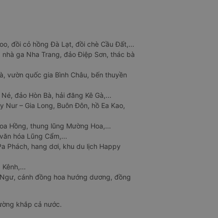
o, đồi cỏ hồng Đà Lạt, đồi chè Cầu Đất,...
 nhà ga Nha Trang, đảo Điệp Sơn, thác bà
à, vườn quốc gia Bình Châu, bến thuyền
 Né, đảo Hòn Bà, hải đăng Kê Gà,...
y Nur – Gia Long, Buôn Đôn, hồ Ea Kao,
Hoa Hồng, thung lũng Mường Hoa,...
văn hóa Lũng Cẩm,...
a Phách, hang dơi, khu du lịch Happy
 Kênh,...
n Ngư, cánh đồng hoa hướng dương, đồng
đường khắp cả nước.