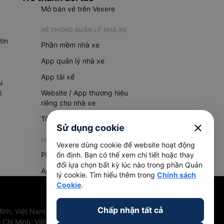
Mở bán vé trên Vexere
HỆ THỐNG QUẢN LÝ NHÀ XE
tin
Phần mềm nhà xe
App quản lý nhà xe
App tài xế
i
i
Website / App thương hiệu
riêng cho nhà xe
Tổng đài AI
close
Sử dụng cookie
HỆ THỐNG QUẢN LÝ HÀNG HOÁ
Vexere dùng cookie để website hoạt động
Phần mềm quản lý hàng hoá
ổn định. Bạn có thể xem chi tiết hoặc thay
đổi lựa chọn bất kỳ lúc nào trong phần Quản
App quản lý hàng hoá
lý cookie. Tìm hiểu thêm trong
Chính sách
Cookie
.
Chấp nhận tất cả
inh, Việt Nam
 Chí Minh, Việt Nam