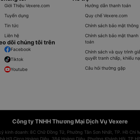
Giới Thiệu Vexere.com
Hướng dẫn thanh toán
Tuyển dụng
Quy chế Vexere.com
Tin tức
Chính sách bảo mật thông 
Liên hệ
Chính sách bảo mật thanh
eo dõi chúng tôi trên
toán
Facebook
Chính sách và quy trình giả
quyết tranh chấp, khiếu nạ
Tiktok
Câu hỏi thường gặp
Youtube
Công ty TNHH Thương Mại Dịch Vụ Vexere
 ký kinh doanh: 8C Chữ Đồng Tử, Phường Tân Sơn Nhất, TP. Hồ Chí M
nhà H3 Circo Hoàng Diệu, 384 Hoàng Diệu, Phường Khánh Hội, TP Hồ