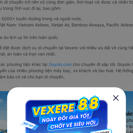
nh di chuyển trở nên vô cùng đơn giản, linh hoạt và được cá nhân h
 trong lĩnh vực đi lại, bao gồm:
n 5000+ tuyến đường trong và ngoài nước.
ệt Nam: Vietnam Airlines, Vietjet Air, Bamboo Airways, Pacific Airlines
 du lịch uy tín trên toàn quốc.
thể đặt được dịch vụ di chuyển tại Vexere với nhiều ưu đãi vô cùng 
i, an toàn và trọn vẹn nhất.
ác phương tiện khác tại
Goyolo.com
cho chuyến đi sắp tới. Goyolo
huyển của nhiều phương tiện máy bay, xe khách và tàu hoả. Hệ thống
đảm bảo có vé cho bạn di chuyển.
Ứng dụng đặt vé Xe khác
Vexere - ứng dụng đặt vé đa ph
cao, 5000+ tuyến đường toàn qu
vụ thuê xe máy, xe du lịch phủ k