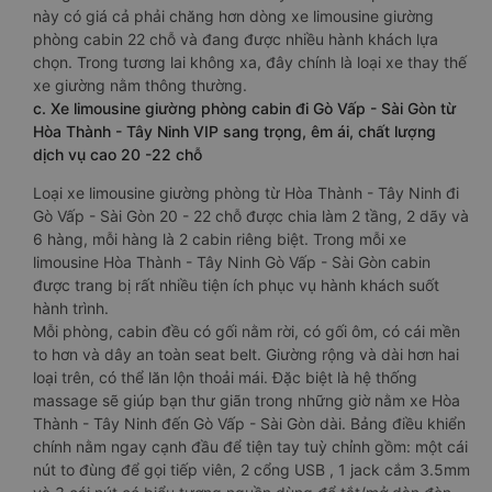
này có giá cả phải chăng hơn dòng xe limousine giường
phòng cabin 22 chỗ và đang được nhiều hành khách lựa
chọn. Trong tương lai không xa, đây chính là loại xe thay thế
xe giường nằm thông thường.
c. Xe limousine giường phòng cabin đi Gò Vấp - Sài Gòn từ
Hòa Thành - Tây Ninh VIP sang trọng, êm ái, chất lượng
dịch vụ cao 20 -22 chỗ
Loại xe limousine giường phòng từ Hòa Thành - Tây Ninh đi
Gò Vấp - Sài Gòn 20 - 22 chỗ được chia làm 2 tầng, 2 dãy và
6 hàng, mỗi hàng là 2 cabin riêng biệt. Trong mỗi xe
limousine Hòa Thành - Tây Ninh Gò Vấp - Sài Gòn cabin
được trang bị rất nhiều tiện ích phục vụ hành khách suốt
hành trình.
Mỗi phòng, cabin đều có gối nằm rời, có gối ôm, có cái mền
to hơn và dây an toàn seat belt. Giường rộng và dài hơn hai
loại trên, có thể lăn lộn thoải mái. Đặc biệt là hệ thống
massage sẽ giúp bạn thư giãn trong những giờ nằm xe Hòa
Thành - Tây Ninh đến Gò Vấp - Sài Gòn dài. Bảng điều khiển
chính nằm ngay cạnh đầu để tiện tay tuỳ chỉnh gồm: một cái
nút to đùng để gọi tiếp viên, 2 cổng USB , 1 jack cắm 3.5mm