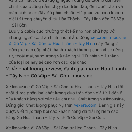
và 3 cái nút có biểu tượng nguồn dùng để tắt/mở dàn đèn
chính của buồng nằm chạy dọc trên đầu, đèn dưới chân và
màn hình tv có đầy đủ phim chuẩn HD phục vụ hành khách
giải trí trong chuyến đi từ Hòa Thành - Tây Ninh đến Gò Vấp
- Sài Gòn.
Lưu ý 2 cabin cuối thường thiết kế nhỏ hơn phù hợp với
những người có thân hình nhỏ nhắn. Dòng
xe cabin limousine
đi Gò Vấp - Sài Gòn từ Hòa Thành - Tây Ninh
này đang là
dòng xe cao cấp nhất, hành khách thường chọn vì sự riêng
tư, thoải mái, sang trọng và tiện nghi. Tất nhiên giá thành
của loại xe này sẽ cao hơn các loại khác.
2. Về chất lượng, review, đánh giá nhà xe Hòa Thành
- Tây Ninh Gò Vấp - Sài Gòn limousine
Xe limousine đi Gò Vấp - Sài Gòn từ Hòa Thành - Tây Ninh tốt
nhất được phân loại chất lượng dựa trên đánh giá từ 1 đến 5
của khách hàng với các tiêu chí như: Chất lượng xe limousine,
Đúng giờ, Chất lượng phục vụ trên
Vexere.com
. Đánh giá này
được viết trực tiếp bởi các khách hàng đã trải nghiệm các
hãng Xe Hòa Thành - Tây Ninh đi Gò Vấp - Sài Gòn.
Xe limousine đi Gò Vấp - Sài Gòn từ Hòa Thành - Tây Ninh