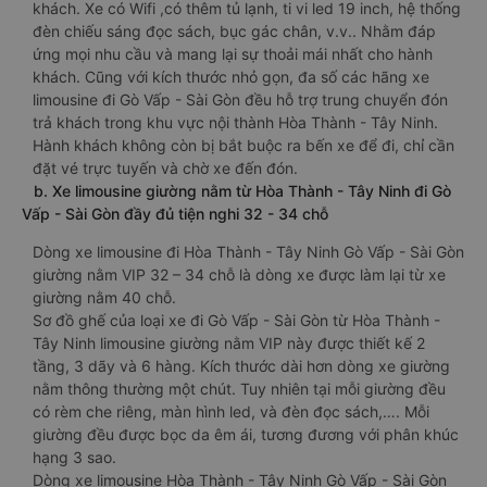
khách. Xe có Wifi ,có thêm tủ lạnh, ti vi led 19 inch, hệ thống
đèn chiếu sáng đọc sách, bục gác chân, v.v.. Nhằm đáp
ứng mọi nhu cầu và mang lại sự thoải mái nhất cho hành
khách. Cũng với kích thước nhỏ gọn, đa số các hãng xe
limousine đi Gò Vấp - Sài Gòn đều hỗ trợ trung chuyển đón
trả khách trong khu vực nội thành Hòa Thành - Tây Ninh.
Hành khách không còn bị bắt buộc ra bến xe để đi, chỉ cần
đặt vé trực tuyến và chờ xe đến đón.
b. Xe limousine giường nằm từ Hòa Thành - Tây Ninh đi Gò
Vấp - Sài Gòn đầy đủ tiện nghi 32 - 34 chỗ
Dòng xe limousine đi Hòa Thành - Tây Ninh Gò Vấp - Sài Gòn
giường nằm VIP 32 – 34 chỗ là dòng xe được làm lại từ xe
giường nằm 40 chỗ.
Sơ đồ ghế của loại xe đi Gò Vấp - Sài Gòn từ Hòa Thành -
Tây Ninh limousine giường nằm VIP này được thiết kế 2
tầng, 3 dãy và 6 hàng. Kích thước dài hơn dòng xe giường
nằm thông thường một chút. Tuy nhiên tại mỗi giường đều
có rèm che riêng, màn hình led, và đèn đọc sách,…. Mỗi
giường đều được bọc da êm ái, tương đương với phân khúc
hạng 3 sao.
Dòng xe limousine Hòa Thành - Tây Ninh Gò Vấp - Sài Gòn