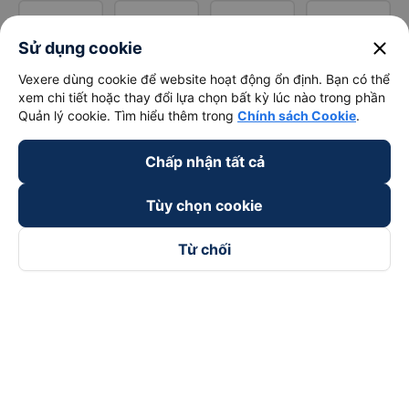
close
Sử dụng cookie
Vexere dùng cookie để website hoạt động ổn định. Bạn có thể
xem chi tiết hoặc thay đổi lựa chọn bất kỳ lúc nào trong phần
Quản lý cookie. Tìm hiểu thêm trong
Chính sách Cookie
.
Chấp nhận tất cả
Tùy chọn cookie
Từ chối
Theo dõi chúng tôi trên
Facebook
Tiktok
Youtube
Công ty TNHH Thương Mại Dịch Vụ Vexere
Địa chỉ đăng ký kinh doanh: 8C Chữ Đồng Tử, Phường Tân
Sơn Nhất, TP. Hồ Chí Minh, Việt Nam