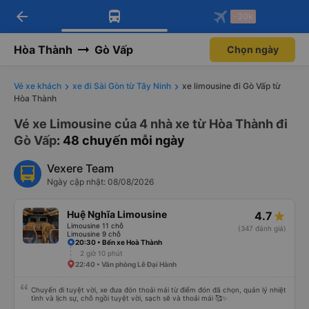
arrow_back
Tải app Vexere ngay!
Tải app Vexere
-30k
Mở app
Mở app
Nhận ưu đãi thành viên độc
-30k/ghế khi đặt vé máy bay qua
quyền
app
Hòa Thành
Gò Vấp
Chọn ngày
Vé xe khách
xe đi Sài Gòn từ Tây Ninh
xe limousine đi Gò Vấp từ
Hòa Thành
Vé xe Limousine của 4 nhà xe từ Hòa Thành đi
Gò Vấp
: 48 chuyến mỗi ngày
Vexere Team
Ngày cập nhật: 08/08/2026
Huệ Nghĩa Limousine
4.7
Limousine 11 chỗ
(347 đánh giá)
Limousine 9 chỗ
20:30 • Bến xe Hoà Thành
2 giờ 10 phút
22:40 • Văn phòng Lê Đại Hành
Chuyến đi tuyệt vời, xe đưa đón thoải mái từ điểm đón đã chọn, quản lý nhiệt
tình và lịch sự, chỗ ngồi tuyệt vời, sạch sẽ và thoải mái 🥰✨