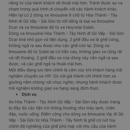
riêng tư của hành khách sẽ thoải mái hơn. Tránh được sự va
chạm trong quá trình di chuyển với các hành khách khác.
Hiện tại có 2 dòng xe limousine 9 chỗ từ Hòa Thành - Tây
Ninh đi Gò Vấp - Sài Gòn từ nổi tiếng là loại xe limousine
Dcar và xe limousine độ từ xe Huyndai Solati.
Dòng xe limousine Hòa Thành - Tây Ninh đi Gò Vấp - Sài Gòn
Dcar khá nhỏ gọn và tiện dụng, 2 ghế đầu xe là ghế cứng,
không ngã ra sau được như các ghế còn lại. Dòng xe
limousine độ từ Solati lại có trần cao, không gian xe rộng rãi
và rất thoáng. 2 ghế đầu xe của dòng này vẫn ngã ra sau
được, và các ghế ngã ra thoải mái hơn.
Một điều đáng lưu tâm chính là cảm xúc khi khách hàng trải
nghiệm chuyến xe VIP. Dù với giá thành chỉ nhỉnh hơn xe
giường nằm chừng vài chục nghìn, nhưng hành khách được
trải nghiệm không gian xe hạng sang đích thực.
Dịch vụ
Xe Hòa Thành - Tây Ninh Gò Vấp - Sài Gòn này được trang
bị đầy đủ các tiện ích thông thường như máy lạnh, chăn
đắp, nước uống. Điểm cộng cho dòng xe limousine Vip đi Gò
Vấp - Sài Gòn từ Hòa Thành - Tây Ninh là ghế có nút tùy
chỉnh độ nghiêng của ghế phù hợp với nhu cầu của hành