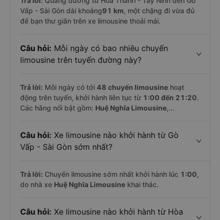
Trả lời:
Quãng đường từ Hòa Thành - Tây Ninh đến Gò
Vấp - Sài Gòn dài khoảng
91 km
, một chặng đi vừa đủ
để bạn thư giãn trên xe limousine thoải mái.
Câu hỏi:
Mỗi ngày có bao nhiêu chuyến
limousine trên tuyến đường này?
Trả lời:
Mỗi ngày có tới
48 chuyến limousine
hoạt
động trên tuyến, khởi hành liên tục từ
1:00 đến 21:20
.
Các hãng nổi bật gồm:
Huệ Nghĩa Limousine
,...
Câu hỏi:
Xe limousine nào khởi hành từ Gò
Vấp - Sài Gòn sớm nhất?
Trả lời:
Chuyến limousine sớm nhất khởi hành lúc
1:00
,
do nhà xe
Huệ Nghĩa Limousine
khai thác.
Câu hỏi:
Xe limousine nào khởi hành từ Hòa