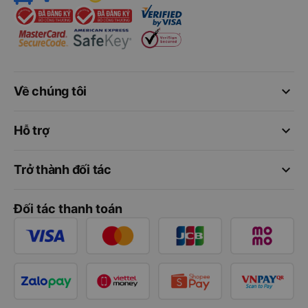
keyboard_arrow_down
Về chúng tôi
keyboard_arrow_down
Hỗ trợ
keyboard_arrow_down
Trở thành đối tác
Đối tác thanh toán