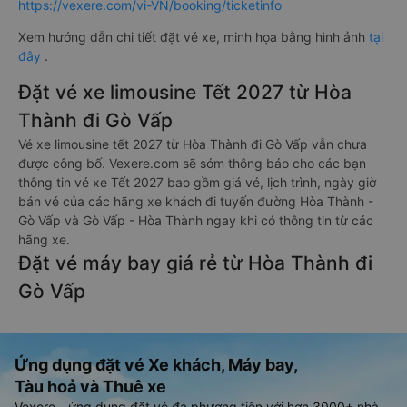
https://vexere.com/vi-VN/booking/ticketinfo
Xem hướng dẫn chi tiết đặt vé xe, minh họa bằng hình ảnh
tại
đây
.
Đặt vé xe limousine Tết 2027 từ Hòa
Thành đi Gò Vấp
Vé xe limousine tết 2027 từ Hòa Thành đi Gò Vấp vẫn chưa
được công bố. Vexere.com sẽ sớm thông báo cho các bạn
thông tin vé xe Tết 2027 bao gồm giá vé, lịch trình, ngày giờ
bán vé của các hãng xe khách đi tuyến đường Hòa Thành -
Gò Vấp và Gò Vấp - Hòa Thành ngay khi có thông tin từ các
hãng xe.
Đặt vé máy bay giá rẻ từ Hòa Thành đi
Gò Vấp
Ứng dụng đặt vé Xe khách, Máy bay,
Tàu hoả và Thuê xe
Vexere - ứng dụng đặt vé đa phương tiện với hơn 3000+ nhà