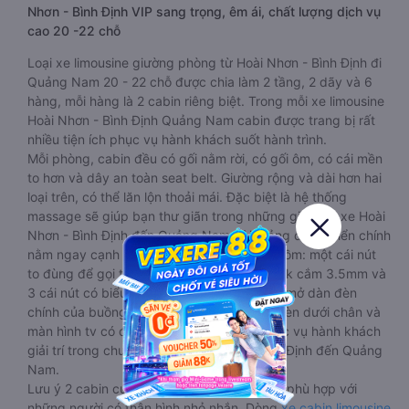
Nhơn - Bình Định VIP sang trọng, êm ái, chất lượng dịch vụ
cao 20 -22 chỗ
Loại xe limousine giường phòng từ Hoài Nhơn - Bình Định đi
Quảng Nam 20 - 22 chỗ được chia làm 2 tầng, 2 dãy và 6
hàng, mỗi hàng là 2 cabin riêng biệt. Trong mỗi xe limousine
Hoài Nhơn - Bình Định Quảng Nam cabin được trang bị rất
nhiều tiện ích phục vụ hành khách suốt hành trình.
Mỗi phòng, cabin đều có gối nằm rời, có gối ôm, có cái mền
to hơn và dây an toàn seat belt. Giường rộng và dài hơn hai
loại trên, có thể lăn lộn thoải mái. Đặc biệt là hệ thống
massage sẽ giúp bạn thư giãn trong những giờ nằm xe Hoài
Nhơn - Bình Định đến Quảng Nam dài. Bảng điều khiển chính
nằm ngay cạnh đầu để tiện tay tuỳ chỉnh gồm: một cái nút
to đùng để gọi tiếp viên, 2 cổng USB , 1 jack cắm 3.5mm và
3 cái nút có biểu tượng nguồn dùng để tắt/mở dàn đèn
chính của buồng nằm chạy dọc trên đầu, đèn dưới chân và
màn hình tv có đầy đủ phim chuẩn HD phục vụ hành khách
giải trí trong chuyến đi từ Hoài Nhơn - Bình Định đến Quảng
Nam.
Lưu ý 2 cabin cuối thường thiết kế nhỏ hơn phù hợp với
những người có thân hình nhỏ nhắn. Dòng
xe cabin limousine