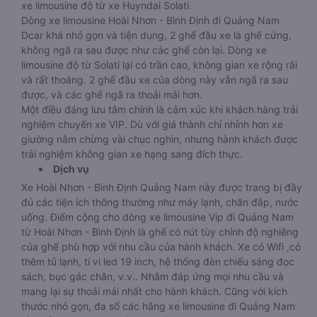
xe limousine độ từ xe Huyndai Solati.
Dòng xe limousine Hoài Nhơn - Bình Định đi Quảng Nam
Dcar khá nhỏ gọn và tiện dụng, 2 ghế đầu xe là ghế cứng,
không ngã ra sau được như các ghế còn lại. Dòng xe
limousine độ từ Solati lại có trần cao, không gian xe rộng rãi
và rất thoáng. 2 ghế đầu xe của dòng này vẫn ngã ra sau
được, và các ghế ngã ra thoải mái hơn.
Một điều đáng lưu tâm chính là cảm xúc khi khách hàng trải
nghiệm chuyến xe VIP. Dù với giá thành chỉ nhỉnh hơn xe
giường nằm chừng vài chục nghìn, nhưng hành khách được
trải nghiệm không gian xe hạng sang đích thực.
Dịch vụ
Xe Hoài Nhơn - Bình Định Quảng Nam này được trang bị đầy
đủ các tiện ích thông thường như máy lạnh, chăn đắp, nước
uống. Điểm cộng cho dòng xe limousine Vip đi Quảng Nam
từ Hoài Nhơn - Bình Định là ghế có nút tùy chỉnh độ nghiêng
của ghế phù hợp với nhu cầu của hành khách. Xe có Wifi ,có
thêm tủ lạnh, ti vi led 19 inch, hệ thống đèn chiếu sáng đọc
sách, bục gác chân, v.v.. Nhằm đáp ứng mọi nhu cầu và
mang lại sự thoải mái nhất cho hành khách. Cũng với kích
thước nhỏ gọn, đa số các hãng xe limousine đi Quảng Nam