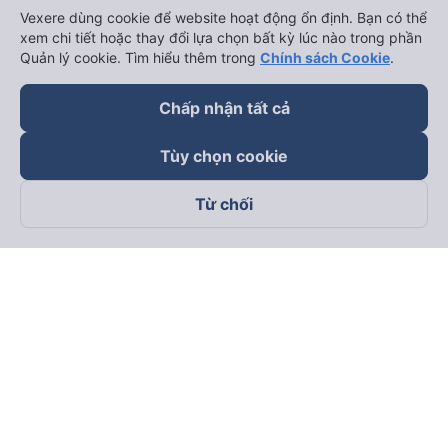
Vexere dùng cookie để website hoạt động ổn định. Bạn có thể
xem chi tiết hoặc thay đổi lựa chọn bất kỳ lúc nào trong phần
Quản lý cookie. Tìm hiểu thêm trong
Chính sách Cookie
.
Chấp nhận tất cả
Tùy chọn cookie
Từ chối
Theo dõi chúng tôi trên
Facebook
Tiktok
Youtube
Công ty TNHH Thương Mại Dịch Vụ Vexere
Địa chỉ đăng ký kinh doanh: 8C Chữ Đồng Tử, Phường Tân
Sơn Nhất, TP. Hồ Chí Minh, Việt Nam
Địa chỉ
:
Lầu 2, toà nhà H3 Circo Hoàng Diệu, 384 Hoàng Diệu,
Phường Khánh Hội, TP Hồ Chí Minh, Việt Nam
Tầng 3, toà nhà 101 Láng Hạ, 101 Láng Hạ, Phường Láng, TP.