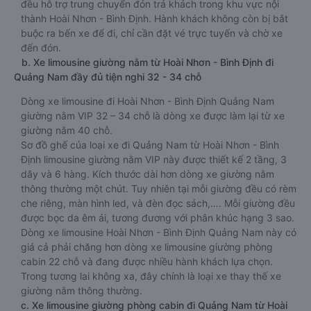
đều hỗ trợ trung chuyển đón trả khách trong khu vực nội
thành Hoài Nhơn - Bình Định. Hành khách không còn bị bắt
buộc ra bến xe để đi, chỉ cần đặt vé trực tuyến và chờ xe
đến đón.
b. Xe limousine giường nằm từ Hoài Nhơn - Bình Định đi
Quảng Nam đầy đủ tiện nghi 32 - 34 chỗ
Dòng xe limousine đi Hoài Nhơn - Bình Định Quảng Nam
giường nằm VIP 32 – 34 chỗ là dòng xe được làm lại từ xe
giường nằm 40 chỗ.
Sơ đồ ghế của loại xe đi Quảng Nam từ Hoài Nhơn - Bình
Định limousine giường nằm VIP này được thiết kế 2 tầng, 3
dãy và 6 hàng. Kích thước dài hơn dòng xe giường nằm
thông thường một chút. Tuy nhiên tại mỗi giường đều có rèm
che riêng, màn hình led, và đèn đọc sách,…. Mỗi giường đều
được bọc da êm ái, tương đương với phân khúc hạng 3 sao.
Dòng xe limousine Hoài Nhơn - Bình Định Quảng Nam này có
giá cả phải chăng hơn dòng xe limousine giường phòng
cabin 22 chỗ và đang được nhiều hành khách lựa chọn.
Trong tương lai không xa, đây chính là loại xe thay thế xe
giường nằm thông thường.
c. Xe limousine giường phòng cabin đi Quảng Nam từ Hoài