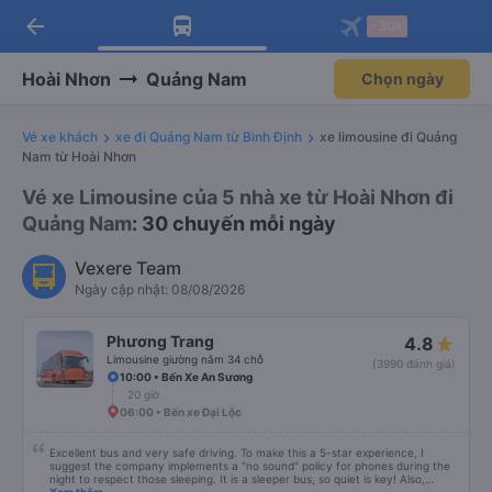
arrow_back
Tải app Vexere ngay!
Tải app Vexere
-30k
Mở app
Mở app
Nhận ưu đãi thành viên độc
-30k/ghế khi đặt vé máy bay qua
quyền
app
Hoài Nhơn
Quảng Nam
Chọn ngày
Vé xe khách
xe đi Quảng Nam từ Bình Định
xe limousine đi Quảng
Nam từ Hoài Nhơn
Vé xe Limousine của 5 nhà xe từ Hoài Nhơn đi
Quảng Nam
: 30 chuyến mỗi ngày
Vexere Team
Ngày cập nhật: 08/08/2026
Phương Trang
4.8
Limousine giường nằm 34 chỗ
(3990 đánh giá)
10:00 • Bến Xe An Sương
20 giờ
06:00 • Bến xe Đại Lộc
Excellent bus and very safe driving. To make this a 5-star experience, I
suggest the company implements a "no sound" policy for phones during the
night to respect those sleeping. It is a sleeper bus, so quiet is key! Also,