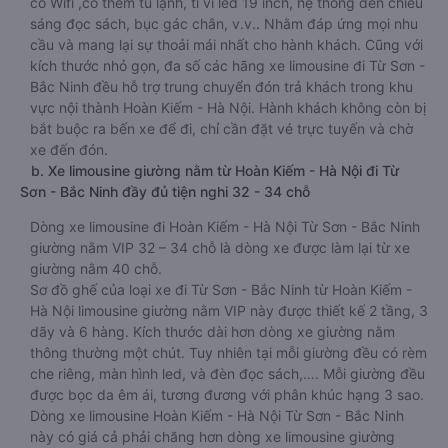
có Wifi ,có thêm tủ lạnh, ti vi led 19 inch, hệ thống đèn chiếu
sáng đọc sách, bục gác chân, v.v.. Nhằm đáp ứng mọi nhu
cầu và mang lại sự thoải mái nhất cho hành khách. Cũng với
kích thước nhỏ gọn, đa số các hãng xe limousine đi Từ Sơn -
Bắc Ninh đều hỗ trợ trung chuyển đón trả khách trong khu
vực nội thành Hoàn Kiếm - Hà Nội. Hành khách không còn bị
bắt buộc ra bến xe để đi, chỉ cần đặt vé trực tuyến và chờ
xe đến đón.
b. Xe limousine giường nằm từ Hoàn Kiếm - Hà Nội đi Từ
Sơn - Bắc Ninh đầy đủ tiện nghi 32 - 34 chỗ
Dòng xe limousine đi Hoàn Kiếm - Hà Nội Từ Sơn - Bắc Ninh
giường nằm VIP 32 – 34 chỗ là dòng xe được làm lại từ xe
giường nằm 40 chỗ.
Sơ đồ ghế của loại xe đi Từ Sơn - Bắc Ninh từ Hoàn Kiếm -
Hà Nội limousine giường nằm VIP này được thiết kế 2 tầng, 3
dãy và 6 hàng. Kích thước dài hơn dòng xe giường nằm
thông thường một chút. Tuy nhiên tại mỗi giường đều có rèm
che riêng, màn hình led, và đèn đọc sách,…. Mỗi giường đều
được bọc da êm ái, tương đương với phân khúc hạng 3 sao.
Dòng xe limousine Hoàn Kiếm - Hà Nội Từ Sơn - Bắc Ninh
này có giá cả phải chăng hơn dòng xe limousine giường