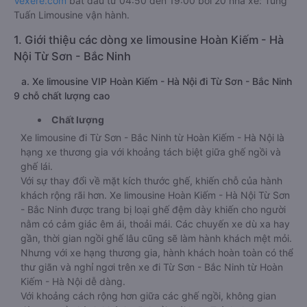
Vexere.com
bắt đầu từ 04:50 đến 19:00 bởi 20 nhà xe: Tùng
Tuấn Limousine vận hành.
1. Giới thiệu các dòng xe limousine Hoàn Kiếm - Hà
Nội Từ Sơn - Bắc Ninh
a. Xe limousine VIP Hoàn Kiếm - Hà Nội đi Từ Sơn - Bắc Ninh
9 chỗ chất lượng cao
Chất lượng
Xe limousine đi Từ Sơn - Bắc Ninh từ Hoàn Kiếm - Hà Nội là
hạng xe thương gia với khoảng tách biệt giữa ghế ngồi và
ghế lái.
Với sự thay đổi về mặt kích thước ghế, khiến chỗ của hành
khách rộng rãi hơn. Xe limousine Hoàn Kiếm - Hà Nội Từ Sơn
- Bắc Ninh được trang bị loại ghế đệm dày khiến cho người
nằm có cảm giác êm ái, thoải mái. Các chuyến xe dù xa hay
gần, thời gian ngồi ghế lâu cũng sẽ làm hành khách mệt mỏi.
Nhưng với xe hạng thương gia, hành khách hoàn toàn có thể
thư giãn và nghỉ ngơi trên xe đi Từ Sơn - Bắc Ninh từ Hoàn
Kiếm - Hà Nội dễ dàng.
Với khoảng cách rộng hơn giữa các ghế ngồi, không gian