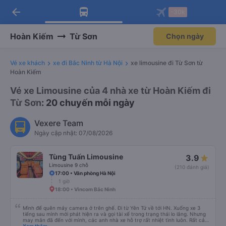
arrow_back
Tải app Vexere ngay!
Tải app Vexere
-30k
Mở app
Mở app
Nhận ưu đãi thành viên độc
-30k/ghế khi đặt vé máy bay qua
quyền
app
Hoàn Kiếm
Từ Sơn
Chọn ngày
Vé xe khách
xe đi Bắc Ninh từ Hà Nội
xe limousine đi Từ Sơn từ
Hoàn Kiếm
Vé xe Limousine của 4 nhà xe từ Hoàn Kiếm đi
Từ Sơn
: 20 chuyến mỗi ngày
Vexere Team
Ngày cập nhật: 07/08/2026
Tùng Tuấn Limousine
3.9
Limousine 9 chỗ
(210 đánh giá)
17:00 • Văn phòng Hà Nội
1 giờ
18:00 • Vincom Bắc Ninh
Mình để quên máy camera ở trên ghế. Đi từ Yên Tử về tới HN. Xuống xe 3
tiếng sau mình mới phát hiện ra và gọi tài xế trong trạng thái lo lắng. Nhưng
may mắn đã đến với mình, các anh nhà xe hỗ trợ rất nhiệt tình luôn. Rất cảm