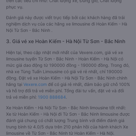
trên các tiêu chí như: Chất lượng xe, Đúng giờ, Chất lượng
phục vụ.
Đánh giá này được viết trực tiếp bởi các khách hàng đã trải
nghiệm dịch vụ của các hãng xe limousine đi Hoàn Kiếm - Hà
Nội Từ Sơn - Bắc Ninh .
3. Giá vé xe Hoàn Kiếm - Hà Nội Từ Sơn - Bắc Ninh
Hiện tại, theo cập nhật mới nhất của Vexere.com, giá vé xe
limousine tuyến Từ Sơn - Bắc Ninh - Hoàn Kiếm - Hà Nội có
mức giá dao động từ 190000 đồng - 190000 đồng. Trong đó,
nhà xe Tùng Tuấn Limousine có giá vé rẻ nhất, chỉ 190000
đồng. Đặt vé xe Hoàn Kiếm - Hà Nội Từ Sơn - Bắc Ninh chính
hãng tại
Vexere.com
để có giá rẻ nhất, đảm bảo giữ chỗ 100%
và hỗ trợ đổi trả vé miễn phí. Tổng đài tư vấn, đặt vé và đổi
trả vé miễn phí:
1900 888684
.
Xe Hoàn Kiếm - Hà Nội Từ Sơn - Bắc Ninh limousine tốt nhất:
Xe từ Hoàn Kiếm - Hà Nội đi Từ Sơn - Bắc Ninh limousine được
đánh giá chung có chất lượng Trung bình với điểm đánh giá
trung bình từ 4.0/5 dựa trên 210 phản hồi của hành khách Xe
limousine về Từ Sơn - Bắc Ninh từ Hoàn Kiếm - Hà Nội.