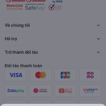
keyboard_arrow_down
Về chúng tôi
keyboard_arrow_down
Hỗ trợ
keyboard_arrow_down
Trở thành đối tác
Đối tác thanh toán