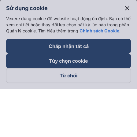
close
Sử dụng cookie
Vexere dùng cookie để website hoạt động ổn định. Bạn có thể
xem chi tiết hoặc thay đổi lựa chọn bất kỳ lúc nào trong phần
Quản lý cookie. Tìm hiểu thêm trong
Chính sách Cookie
.
Chấp nhận tất cả
Tùy chọn cookie
Từ chối
Theo dõi chúng tôi trên
Facebook
Tiktok
Youtube
Công ty TNHH Thương Mại Dịch Vụ Vexere
Địa chỉ đăng ký kinh doanh: 8C Chữ Đồng Tử, Phường Tân
Sơn Nhất, TP. Hồ Chí Minh, Việt Nam
Địa chỉ
:
Lầu 2, toà nhà H3 Circo Hoàng Diệu, 384 Hoàng Diệu,