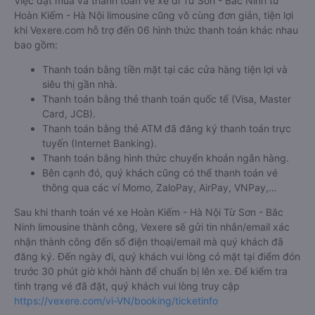
Việc đặt mua và thanh toán vé xe đi Từ Sơn - Bắc Ninh từ
Hoàn Kiếm - Hà Nội limousine cũng vô cùng đơn giản, tiện lợi
khi Vexere.com hỗ trợ đến 06 hình thức thanh toán khác nhau
bao gồm:
Thanh toán bằng tiền mặt tại các cửa hàng tiện lợi và
siêu thị gần nhà.
Thanh toán bằng thẻ thanh toán quốc tế (Visa, Master
Card, JCB).
Thanh toán bằng thẻ ATM đã đăng ký thanh toán trực
tuyến (Internet Banking).
Thanh toán bằng hình thức chuyển khoản ngân hàng.
Bên cạnh đó, quý khách cũng có thể thanh toán vé
thông qua các ví Momo, ZaloPay, AirPay, VNPay,…
Sau khi thanh toán vé xe Hoàn Kiếm - Hà Nội Từ Sơn - Bắc
Ninh limousine thành công, Vexere sẽ gửi tin nhắn/email xác
nhận thành công đến số điện thoại/email mà quý khách đã
đăng ký. Đến ngày đi, quý khách vui lòng có mặt tại điểm đón
trước 30 phút giờ khởi hành để chuẩn bị lên xe. Để kiểm tra
tình trạng vé đã đặt, quý khách vui lòng truy cập
https://vexere.com/vi-VN/booking/ticketinfo