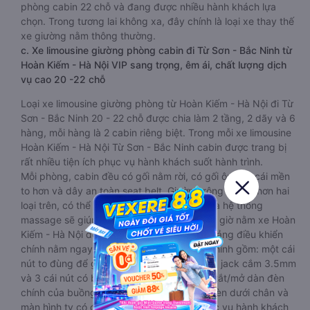
phòng cabin 22 chỗ và đang được nhiều hành khách lựa
chọn. Trong tương lai không xa, đây chính là loại xe thay thế
xe giường nằm thông thường.
c. Xe limousine giường phòng cabin đi Từ Sơn - Bắc Ninh từ
Hoàn Kiếm - Hà Nội VIP sang trọng, êm ái, chất lượng dịch
vụ cao 20 -22 chỗ
Loại xe limousine giường phòng từ Hoàn Kiếm - Hà Nội đi Từ
Sơn - Bắc Ninh 20 - 22 chỗ được chia làm 2 tầng, 2 dãy và 6
hàng, mỗi hàng là 2 cabin riêng biệt. Trong mỗi xe limousine
Hoàn Kiếm - Hà Nội Từ Sơn - Bắc Ninh cabin được trang bị
rất nhiều tiện ích phục vụ hành khách suốt hành trình.
Mỗi phòng, cabin đều có gối nằm rời, có gối ôm, có cái mền
to hơn và dây an toàn seat belt. Giường rộng và dài hơn hai
loại trên, có thể lăn lộn thoải mái. Đặc biệt là hệ thống
massage sẽ giúp bạn thư giãn trong những giờ nằm xe Hoàn
Kiếm - Hà Nội đến Từ Sơn - Bắc Ninh dài. Bảng điều khiển
chính nằm ngay cạnh đầu để tiện tay tuỳ chỉnh gồm: một cái
nút to đùng để gọi tiếp viên, 2 cổng USB , 1 jack cắm 3.5mm
và 3 cái nút có biểu tượng nguồn dùng để tắt/mở dàn đèn
chính của buồng nằm chạy dọc trên đầu, đèn dưới chân và
màn hình tv có đầy đủ phim chuẩn HD phục vụ hành khách