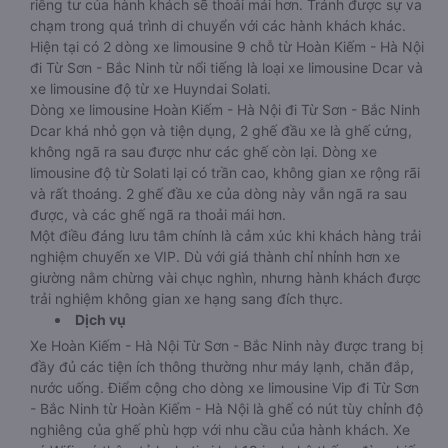
riêng tư của hành khách sẽ thoải mái hơn. Tránh được sự va
chạm trong quá trình di chuyển với các hành khách khác.
Hiện tại có 2 dòng xe limousine 9 chỗ từ Hoàn Kiếm - Hà Nội
đi Từ Sơn - Bắc Ninh từ nổi tiếng là loại xe limousine Dcar và
xe limousine độ từ xe Huyndai Solati.
Dòng xe limousine Hoàn Kiếm - Hà Nội đi Từ Sơn - Bắc Ninh
Dcar khá nhỏ gọn và tiện dụng, 2 ghế đầu xe là ghế cứng,
không ngã ra sau được như các ghế còn lại. Dòng xe
limousine độ từ Solati lại có trần cao, không gian xe rộng rãi
và rất thoáng. 2 ghế đầu xe của dòng này vẫn ngã ra sau
được, và các ghế ngã ra thoải mái hơn.
Một điều đáng lưu tâm chính là cảm xúc khi khách hàng trải
nghiệm chuyến xe VIP. Dù với giá thành chỉ nhỉnh hơn xe
giường nằm chừng vài chục nghìn, nhưng hành khách được
trải nghiệm không gian xe hạng sang đích thực.
Dịch vụ
Xe Hoàn Kiếm - Hà Nội Từ Sơn - Bắc Ninh này được trang bị
đầy đủ các tiện ích thông thường như máy lạnh, chăn đắp,
nước uống. Điểm cộng cho dòng xe limousine Vip đi Từ Sơn
- Bắc Ninh từ Hoàn Kiếm - Hà Nội là ghế có nút tùy chỉnh độ
nghiêng của ghế phù hợp với nhu cầu của hành khách. Xe