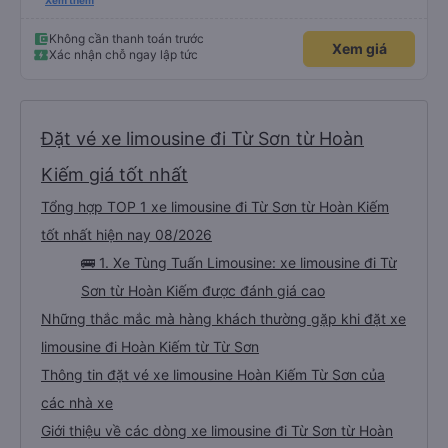
ơn và chúc các anh nhà xe Tùng Tuấn sức khoẻ, vạn dặm bình an ạ!
Xem thêm
Không cần thanh toán trước
Xem giá
Xác nhận chỗ ngay lập tức
Đặt vé xe limousine đi Từ Sơn từ Hoàn
Kiếm giá tốt nhất
Tổng hợp TOP 1 xe limousine đi Từ Sơn từ Hoàn Kiếm
tốt nhất hiện nay 08/2026
🚌 1. Xe Tùng Tuấn Limousine: xe limousine đi Từ
Sơn từ Hoàn Kiếm được đánh giá cao
Những thắc mắc mà hàng khách thường gặp khi đặt xe
limousine đi Hoàn Kiếm từ Từ Sơn
Thông tin đặt vé xe limousine Hoàn Kiếm Từ Sơn của
các nhà xe
Giới thiệu về các dòng xe limousine đi Từ Sơn từ Hoàn