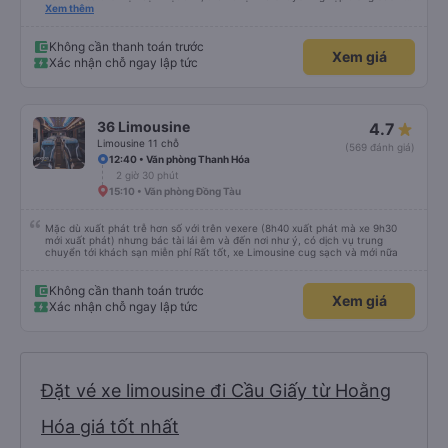
vấn. Mọi thắc mắc đều được giải đáp rõ ràng, nhanh chóng, giúp khách hàng
Xem thêm
dễ dàng lựa chọn chuyến xe phù hợp với nhu cầu của mình. Không chỉ dừng
lại ở việc cung cấp thông tin, Yến Nhi còn chủ động hỗ trợ trong suốt quá
trình đặt vé, từ việc giữ chỗ, xác nhận thông tin đến nhắc nhở giờ xe chạy.
Không cần thanh toán trước
Xem giá
Sự tận tâm và chu đáo này giúp khách hàng cảm thấy yên tâm và tin tưởng
Xác nhận chỗ ngay lập tức
hơn khi sử dụng dịch vụ của nhà xe Đức Phát. Thái độ làm việc nghiêm túc,
trách nhiệm cùng phong cách phục vụ chuyên nghiệp của Yến Nhi đã góp
phần nâng cao chất lượng dịch vụ chung, đồng thời tạo dựng hình ảnh tích
cực cho nhà xe trong mắt khách hàng. Đây thực sự là một tấm gương đáng
khen ngợi trong lĩnh vực dịch vụ vận tải hành khách.
36 Limousine
4.7
Limousine 11 chỗ
(569 đánh giá)
12:40 • Văn phòng Thanh Hóa
2 giờ 30 phút
15:10 • Văn phòng Đồng Tàu
Mặc dù xuất phát trễ hơn số với trên vexere (8h40 xuất phát mà xe 9h30
mới xuất phát) nhưng bác tài lái êm và đến nơi như ý, có dịch vụ trung
chuyển tới khách sạn miễn phí Rất tốt, xe Limousine cug sạch và mới nữa
Không cần thanh toán trước
Xem giá
Xác nhận chỗ ngay lập tức
Đặt vé xe limousine đi Cầu Giấy từ Hoằng
Hóa giá tốt nhất