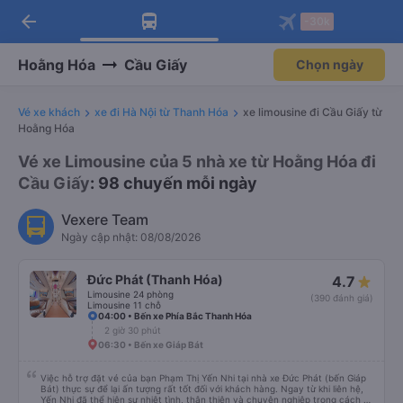
arrow_back
Tải app Vexere ngay!
Tải app Vexere
-30k
Mở app
Mở app
Nhận ưu đãi thành viên độc
-30k/ghế khi đặt vé máy bay qua
quyền
app
Hoằng Hóa
Cầu Giấy
Chọn ngày
Vé xe khách
xe đi Hà Nội từ Thanh Hóa
xe limousine đi Cầu Giấy từ
Hoằng Hóa
Vé xe Limousine của 5 nhà xe từ Hoằng Hóa đi
Cầu Giấy
: 98 chuyến mỗi ngày
Vexere Team
Ngày cập nhật: 08/08/2026
Đức Phát (Thanh Hóa)
4.7
Limousine 24 phòng
(390 đánh giá)
Limousine 11 chỗ
04:00 • Bến xe Phía Bắc Thanh Hóa
2 giờ 30 phút
06:30 • Bến xe Giáp Bát
Việc hỗ trợ đặt vé của bạn Phạm Thị Yến Nhi tại nhà xe Đức Phát (bến Giáp
Bát) thực sự để lại ấn tượng rất tốt đối với khách hàng. Ngay từ khi liên hệ,
Yến Nhi đã thể hiện sự nhiệt tình, thân thiện và chuyên nghiệp trong cách tư