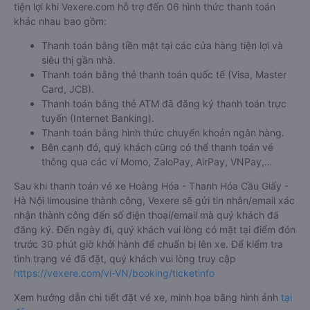
tiện lợi khi Vexere.com hỗ trợ đến 06 hình thức thanh toán
khác nhau bao gồm:
Thanh toán bằng tiền mặt tại các cửa hàng tiện lợi và
siêu thị gần nhà.
Thanh toán bằng thẻ thanh toán quốc tế (Visa, Master
Card, JCB).
Thanh toán bằng thẻ ATM đã đăng ký thanh toán trực
tuyến (Internet Banking).
Thanh toán bằng hình thức chuyển khoản ngân hàng.
Bên cạnh đó, quý khách cũng có thể thanh toán vé
thông qua các ví Momo, ZaloPay, AirPay, VNPay,…
Sau khi thanh toán vé xe Hoằng Hóa - Thanh Hóa Cầu Giấy -
Hà Nội limousine thành công, Vexere sẽ gửi tin nhắn/email xác
nhận thành công đến số điện thoại/email mà quý khách đã
đăng ký. Đến ngày đi, quý khách vui lòng có mặt tại điểm đón
trước 30 phút giờ khởi hành để chuẩn bị lên xe. Để kiểm tra
tình trạng vé đã đặt, quý khách vui lòng truy cập
https://vexere.com/vi-VN/booking/ticketinfo
Xem hướng dẫn chi tiết đặt vé xe, minh họa bằng hình ảnh
tại