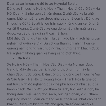
Dcar và xe limousine độ từ xe Huyndai Solati.
Dòng xe limousine Hoằng Hóa - Thanh Hóa đi Cầu Giấy - Hà
Nội Dcar khá nhỏ gọn và tiện dụng, 2 ghế đầu xe là ghế
cứng, không ngã ra sau được như các ghế còn lại. Dòng xe
limousine độ từ Solati lại có trần cao, không gian xe rộng rãi
và rất thoáng. 2 ghế đầu xe của dòng này vẫn ngã ra sau
được, và các ghế ngã ra thoải mái hơn.
Một điều đáng lưu tâm chính là cảm xúc khi khách hàng trải
nghiệm chuyến xe VIP. Dù với giá thành chỉ nhỉnh hơn xe
giường nằm chừng vài chục nghìn, nhưng hành khách được
trải nghiệm không gian xe hạng sang đích thực.
Dịch vụ
Xe Hoằng Hóa - Thanh Hóa Cầu Giấy - Hà Nội này được
trang bị đầy đủ các tiện ích thông thường như máy lạnh,
chăn đắp, nước uống. Điểm cộng cho dòng xe limousine Vip
đi Cầu Giấy - Hà Nội từ Hoằng Hóa - Thanh Hóa là ghế có
nút tùy chỉnh độ nghiêng của ghế phù hợp với nhu cầu của
hành khách. Xe có Wifi ,có thêm tủ lạnh, ti vi led 19 inch, hệ
thống đèn chiếu sáng đọc sách, bục gác chân, v.v.. Nhằm
đáp ứng mọi nhu cầu và mang lại sự thoải mái nhất cho hành
khách. Cũng với kích thước nhỏ gọn, đa số các hãng xe