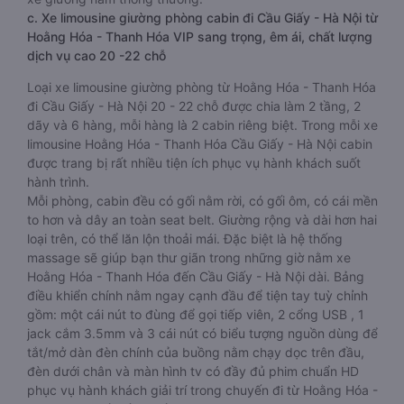
c. Xe limousine giường phòng cabin đi Cầu Giấy - Hà Nội từ
Hoằng Hóa - Thanh Hóa VIP sang trọng, êm ái, chất lượng
dịch vụ cao 20 -22 chỗ
Loại xe limousine giường phòng từ Hoằng Hóa - Thanh Hóa
đi Cầu Giấy - Hà Nội 20 - 22 chỗ được chia làm 2 tầng, 2
dãy và 6 hàng, mỗi hàng là 2 cabin riêng biệt. Trong mỗi xe
limousine Hoằng Hóa - Thanh Hóa Cầu Giấy - Hà Nội cabin
được trang bị rất nhiều tiện ích phục vụ hành khách suốt
hành trình.
Mỗi phòng, cabin đều có gối nằm rời, có gối ôm, có cái mền
to hơn và dây an toàn seat belt. Giường rộng và dài hơn hai
loại trên, có thể lăn lộn thoải mái. Đặc biệt là hệ thống
massage sẽ giúp bạn thư giãn trong những giờ nằm xe
Hoằng Hóa - Thanh Hóa đến Cầu Giấy - Hà Nội dài. Bảng
điều khiển chính nằm ngay cạnh đầu để tiện tay tuỳ chỉnh
gồm: một cái nút to đùng để gọi tiếp viên, 2 cổng USB , 1
jack cắm 3.5mm và 3 cái nút có biểu tượng nguồn dùng để
tắt/mở dàn đèn chính của buồng nằm chạy dọc trên đầu,
đèn dưới chân và màn hình tv có đầy đủ phim chuẩn HD
phục vụ hành khách giải trí trong chuyến đi từ Hoằng Hóa -