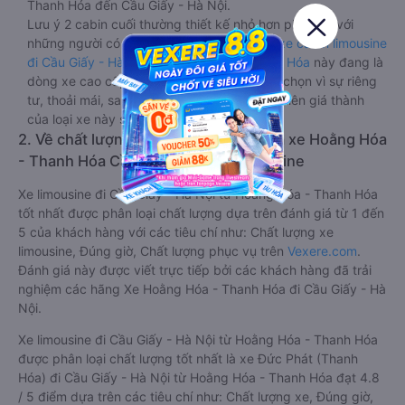
Thanh Hóa đến Cầu Giấy - Hà Nội.
Lưu ý 2 cabin cuối thường thiết kế nhỏ hơn phù hợp với
những người có thân hình nhỏ nhắn. Dòng
xe cabin limousine
đi Cầu Giấy - Hà Nội từ Hoằng Hóa - Thanh Hóa
này đang là
dòng xe cao cấp nhất, hành khách thường chọn vì sự riêng
tư, thoải mái, sang trọng và tiện nghi. Tất nhiên giá thành
của loại xe này sẽ cao hơn các loại khác.
2. Về chất lượng, review, đánh giá nhà xe Hoằng Hóa
- Thanh Hóa Cầu Giấy - Hà Nội limousine
Xe limousine đi Cầu Giấy - Hà Nội từ Hoằng Hóa - Thanh Hóa
tốt nhất được phân loại chất lượng dựa trên đánh giá từ 1 đến
5 của khách hàng với các tiêu chí như: Chất lượng xe
limousine, Đúng giờ, Chất lượng phục vụ trên
Vexere.com
.
Đánh giá này được viết trực tiếp bởi các khách hàng đã trải
nghiệm các hãng Xe Hoằng Hóa - Thanh Hóa đi Cầu Giấy - Hà
Nội.
Xe limousine đi Cầu Giấy - Hà Nội từ Hoằng Hóa - Thanh Hóa
được phân loại chất lượng tốt nhất là xe Đức Phát (Thanh
Hóa) đi Cầu Giấy - Hà Nội từ Hoằng Hóa - Thanh Hóa đạt 4.8
/ 5 điểm dựa trên các tiêu chí như: Chất lượng xe, Đúng giờ,