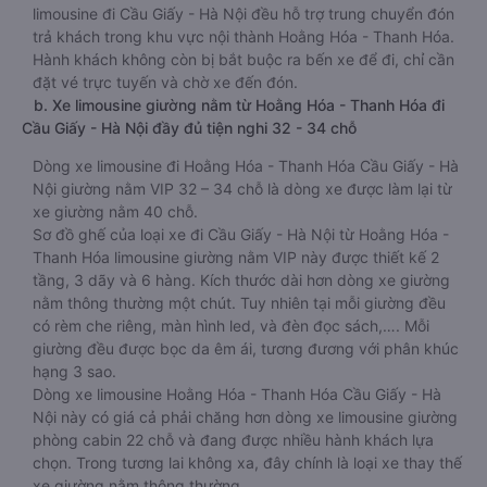
limousine đi Cầu Giấy - Hà Nội đều hỗ trợ trung chuyển đón
trả khách trong khu vực nội thành Hoằng Hóa - Thanh Hóa.
Hành khách không còn bị bắt buộc ra bến xe để đi, chỉ cần
đặt vé trực tuyến và chờ xe đến đón.
b. Xe limousine giường nằm từ Hoằng Hóa - Thanh Hóa đi
Cầu Giấy - Hà Nội đầy đủ tiện nghi 32 - 34 chỗ
Dòng xe limousine đi Hoằng Hóa - Thanh Hóa Cầu Giấy - Hà
Nội giường nằm VIP 32 – 34 chỗ là dòng xe được làm lại từ
xe giường nằm 40 chỗ.
Sơ đồ ghế của loại xe đi Cầu Giấy - Hà Nội từ Hoằng Hóa -
Thanh Hóa limousine giường nằm VIP này được thiết kế 2
tầng, 3 dãy và 6 hàng. Kích thước dài hơn dòng xe giường
nằm thông thường một chút. Tuy nhiên tại mỗi giường đều
có rèm che riêng, màn hình led, và đèn đọc sách,…. Mỗi
giường đều được bọc da êm ái, tương đương với phân khúc
hạng 3 sao.
Dòng xe limousine Hoằng Hóa - Thanh Hóa Cầu Giấy - Hà
Nội này có giá cả phải chăng hơn dòng xe limousine giường
phòng cabin 22 chỗ và đang được nhiều hành khách lựa
chọn. Trong tương lai không xa, đây chính là loại xe thay thế
xe giường nằm thông thường.