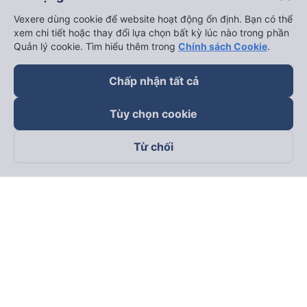
Vexere dùng cookie để website hoạt động ổn định. Bạn có thể
xem chi tiết hoặc thay đổi lựa chọn bất kỳ lúc nào trong phần
Quản lý cookie. Tìm hiểu thêm trong
Chính sách Cookie
.
Chấp nhận tất cả
Tùy chọn cookie
Từ chối
Theo dõi chúng tôi trên
Facebook
Tiktok
Youtube
Công ty TNHH Thương Mại Dịch Vụ Vexere
Địa chỉ đăng ký kinh doanh: 8C Chữ Đồng Tử, Phường Tân
Sơn Nhất, TP. Hồ Chí Minh, Việt Nam
Địa chỉ
:
Lầu 2, toà nhà H3 Circo Hoàng Diệu, 384 Hoàng Diệu,
Phường Khánh Hội, TP Hồ Chí Minh, Việt Nam