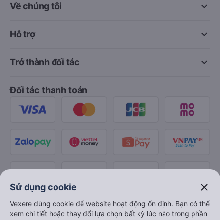
keyboard_arrow_down
Về chúng tôi
keyboard_arrow_down
Hỗ trợ
keyboard_arrow_down
Trở thành đối tác
Đối tác thanh toán
close
Sử dụng cookie
Vexere dùng cookie để website hoạt động ổn định. Bạn có thể
xem chi tiết hoặc thay đổi lựa chọn bất kỳ lúc nào trong phần