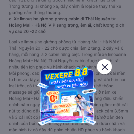
Trong tương lai không xa, đây chính là loại xe thay thế xe
giường nằm thông thường.
c. Xe limousine giường phòng cabin đi Thái Nguyên từ
Hoàng Mai - Hà Nội VIP sang trọng, êm ái, chất lượng dịch
vụ cao 20 -22 chỗ
Loại xe limousine giường phòng từ Hoàng Mai - Hà Nội đi
Thái Nguyên 20 - 22 chỗ được chia làm 2 tầng, 2 dãy và 6
hàng, mỗi hàng là 2 cabin riêng biệt. Trong mỗi xe limousine
Hoàng Mai - Hà Nội Thái Nguyên cabin được trang bị rất
nhiều tiện ích phục vụ hành khách suốt hành trình.
Mỗi phòng, cabin đều có gối nằm rời, có gối ôm, có cái mền
to hơn và dây an toàn seat belt. Giường rộng và dài hơn hai
loại trên, có thể lăn lộn thoải mái. Đặc biệt là hệ thống
massage sẽ giúp bạn thư giãn trong những giờ nằm xe
Hoàng Mai - Hà Nội đến Thái Nguyên dài. Bảng điều khiển
chính nằm ngay cạnh đầu để tiện tay tuỳ chỉnh gồm: một cái
nút to đùng để gọi tiếp viên, 2 cổng USB , 1 jack cắm 3.5mm
và 3 cái nút có biểu tượng nguồn dùng để tắt/mở dàn đèn
chính của buồng nằm chạy dọc trên đầu, đèn dưới chân và
màn hình tv có đầy đủ phim chuẩn HD phục vụ hành khách