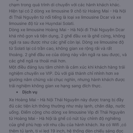
chạm trong quá trình di chuyển với các hành khách khác.
Hiện tại có 2 dòng xe limousine 9 chỗ từ Hoàng Mai - Hà Nội
đi Thái Nguyên từ nổi tiếng là loại xe limousine Dcar và xe
limousine độ từ xe Huyndai Solati.
Dòng xe limousine Hoàng Mai - Hà Nội đi Thái Nguyên Dcar
khá nhỏ gọn và tiện dụng, 2 ghế đầu xe là ghế cứng, không
ngã ra sau được như các ghế còn lại. Dòng xe limousine độ
từ Solati lại có trần cao, không gian xe rộng rãi và rất
thoáng. 2 ghế đầu xe của dòng này vẫn ngã ra sau được, và
các ghế ngã ra thoải mái hơn.
Một điều đáng lưu tâm chính là cảm xúc khi khách hàng trải
nghiệm chuyến xe VIP. Dù với giá thành chỉ nhỉnh hơn xe
giường nằm chừng vài chục nghìn, nhưng hành khách được
trải nghiệm không gian xe hạng sang đích thực.
Dịch vụ
Xe Hoàng Mai - Hà Nội Thái Nguyên này được trang bị đầy
đủ các tiện ích thông thường như máy lạnh, chăn đắp, nước
uống. Điểm cộng cho dòng xe limousine Vip đi Thái Nguyên
từ Hoàng Mai - Hà Nội là ghế có nút tùy chỉnh độ nghiêng
của ghế phù hợp với nhu cầu của hành khách. Xe có Wifi ,có
thêm tủ lạnh, ti vi led 19 inch, hệ thống đèn chiếu sáng đọc