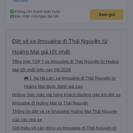
an toàn cho khách- tại HN: miệng cống bằng sắt chữ nhật dạng ô lưới, cửa
Xem thêm
miệng cống còn kết nối với vỉa hè tương đương 1 viên gạch lát viền vỉa hè
50-60cm. 3. Thái độ và tay nghề tài xế tốt. Bác tài đã cố gắng để về đến
Tng kịp 20h, để khách nối chuyến Xe 11 chỗ nên thoáng đãng.
Không cần thanh toán trước
Xem giá
Xác nhận chỗ ngay lập tức
Đặt vé xe limousine đi Thái Nguyên từ
Hoàng Mai giá tốt nhất
Tổng hợp TOP 1 xe limousine đi Thái Nguyên từ Hoàng
Mai tốt nhất hiện nay 08/2026
🚌 1. Xe Hà Lan: xe limousine đi Thái Nguyên từ
Hoàng Mai được đánh giá cao
Những thắc mắc mà hàng khách thường gặp khi đặt xe
limousine đi Hoàng Mai từ Thái Nguyên
Thông tin đặt vé xe limousine Hoàng Mai Thái Nguyên
của các nhà xe
Giới thiệu về các dòng xe limousine đi Thái Nguyên từ