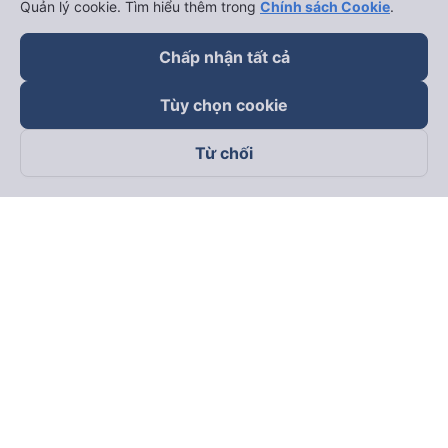
Quản lý cookie. Tìm hiểu thêm trong
Chính sách Cookie
.
Chấp nhận tất cả
Tùy chọn cookie
Từ chối
Theo dõi chúng tôi trên
Facebook
Tiktok
Youtube
Công ty TNHH Thương Mại Dịch Vụ Vexere
Địa chỉ đăng ký kinh doanh: 8C Chữ Đồng Tử, Phường Tân
Sơn Nhất, TP. Hồ Chí Minh, Việt Nam
Địa chỉ
:
Lầu 2, toà nhà H3 Circo Hoàng Diệu, 384 Hoàng Diệu,
Phường Khánh Hội, TP Hồ Chí Minh, Việt Nam
Tầng 3, toà nhà 101 Láng Hạ, 101 Láng Hạ, Phường Láng, TP.
Hà Nội, Việt Nam
Giấy chứng nhận ĐKKD số 0315133726 do Sở KH và ĐT TP.