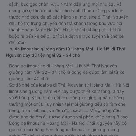
sách, bục gác chân, v.v.. Nhằm đáp ứng mọi nhu cầu và
mang lại sự thoải mái nhất cho hành khách. Cũng với kích
thước nhỏ gọn, đa số các hãng xe limousine đi Thái Nguyên
đều hỗ trợ trung chuyển đón trả khách trong khu vực nội
thành Hoàng Mai - Hà Nội. Hành khách không còn bị bắt
buộc ra bến xe để đi, chỉ cần đặt vé trực tuyến và chờ xe
đến đón.
b. Xe limousine giường nằm từ Hoàng Mai - Hà Nội đi Thái
Nguyên đầy đủ tiện nghi 32 - 34 chỗ
Dòng xe limousine đi Hoàng Mai - Hà Nội Thái Nguyên
giường nằm VIP 32 – 34 chỗ là dòng xe được làm lại từ xe
giường nằm 40 chỗ.
Sơ đồ ghế của loại xe đi Thái Nguyên từ Hoàng Mai - Hà Nội
limousine giường nằm VIP này được thiết kế 2 tầng, 3 dãy
và 6 hàng. Kích thước dài hơn dòng xe giường nằm thông
thường một chút. Tuy nhiên tại mỗi giường đều có rèm che
riêng, màn hình led, và đèn đọc sách,…. Mỗi giường đều
được bọc da êm ái, tương đương với phân khúc hạng 3 sao.
Dòng xe limousine Hoàng Mai - Hà Nội Thái Nguyên này có
giá cả phải chăng hơn dòng xe limousine giường phòng
cabin 22 chỗ và đang được nhiều hành khách lựa chọn.