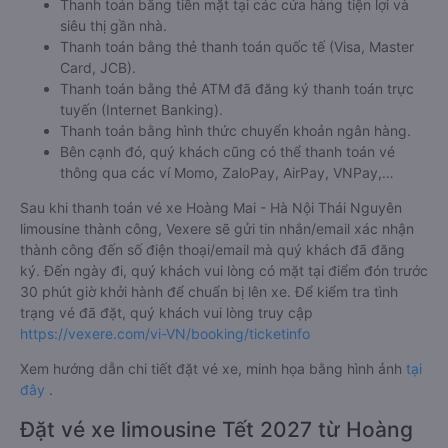
Thanh toán bằng tiền mặt tại các cửa hàng tiện lợi và
siêu thị gần nhà.
Thanh toán bằng thẻ thanh toán quốc tế (Visa, Master
Card, JCB).
Thanh toán bằng thẻ ATM đã đăng ký thanh toán trực
tuyến (Internet Banking).
Thanh toán bằng hình thức chuyển khoản ngân hàng.
Bên cạnh đó, quý khách cũng có thể thanh toán vé
thông qua các ví Momo, ZaloPay, AirPay, VNPay,…
Sau khi thanh toán vé xe Hoàng Mai - Hà Nội Thái Nguyên
limousine thành công, Vexere sẽ gửi tin nhắn/email xác nhận
thành công đến số điện thoại/email mà quý khách đã đăng
ký. Đến ngày đi, quý khách vui lòng có mặt tại điểm đón trước
30 phút giờ khởi hành để chuẩn bị lên xe. Để kiểm tra tình
trạng vé đã đặt, quý khách vui lòng truy cập
https://vexere.com/vi-VN/booking/ticketinfo
Xem hướng dẫn chi tiết đặt vé xe, minh họa bằng hình ảnh
tại
đây
.
Đặt vé xe limousine Tết 2027 từ Hoàng