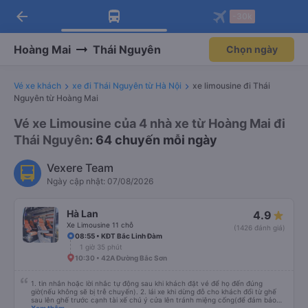
arrow_back
Tải app Vexere ngay!
Tải app Vexere
-30k
Mở app
Mở app
Nhận ưu đãi thành viên độc
-30k/ghế khi đặt vé máy bay qua
quyền
app
Hoàng Mai
Thái Nguyên
Chọn ngày
Vé xe khách
xe đi Thái Nguyên từ Hà Nội
xe limousine đi Thái
Nguyên từ Hoàng Mai
Vé xe Limousine của 4 nhà xe từ Hoàng Mai đi
Thái Nguyên
: 64 chuyến mỗi ngày
Vexere Team
Ngày cập nhật: 07/08/2026
Hà Lan
4.9
Xe Limousine 11 chỗ
(1426 đánh giá)
08:55 • KĐT Bắc Linh Đàm
1 giờ 35 phút
10:30 • 42A Đường Bắc Sơn
1. tin nhắn hoặc lời nhắc tự động sau khi khách đặt vé để họ đến đúng
giờ(nếu không sẽ bị trễ chuyến). 2. lái xe khi dừng đỗ cho khách đổi từ ghế
sau lên ghế trước cạnh tài xế chú ý cửa lên tránh miệng cống(để đảm bảo