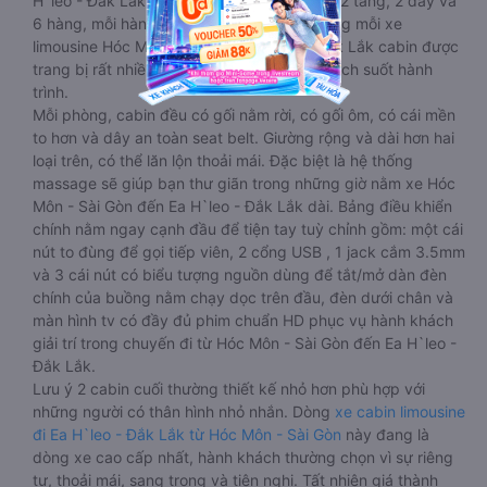
H`leo - Đắk Lắk 20 - 22 chỗ được chia làm 2 tầng, 2 dãy và
6 hàng, mỗi hàng là 2 cabin riêng biệt. Trong mỗi xe
limousine Hóc Môn - Sài Gòn Ea H`leo - Đắk Lắk cabin được
trang bị rất nhiều tiện ích phục vụ hành khách suốt hành
trình.
Mỗi phòng, cabin đều có gối nằm rời, có gối ôm, có cái mền
to hơn và dây an toàn seat belt. Giường rộng và dài hơn hai
loại trên, có thể lăn lộn thoải mái. Đặc biệt là hệ thống
massage sẽ giúp bạn thư giãn trong những giờ nằm xe Hóc
Môn - Sài Gòn đến Ea H`leo - Đắk Lắk dài. Bảng điều khiển
chính nằm ngay cạnh đầu để tiện tay tuỳ chỉnh gồm: một cái
nút to đùng để gọi tiếp viên, 2 cổng USB , 1 jack cắm 3.5mm
và 3 cái nút có biểu tượng nguồn dùng để tắt/mở dàn đèn
chính của buồng nằm chạy dọc trên đầu, đèn dưới chân và
màn hình tv có đầy đủ phim chuẩn HD phục vụ hành khách
giải trí trong chuyến đi từ Hóc Môn - Sài Gòn đến Ea H`leo -
Đắk Lắk.
Lưu ý 2 cabin cuối thường thiết kế nhỏ hơn phù hợp với
những người có thân hình nhỏ nhắn. Dòng
xe cabin limousine
đi Ea H`leo - Đắk Lắk từ Hóc Môn - Sài Gòn
này đang là
dòng xe cao cấp nhất, hành khách thường chọn vì sự riêng
tư, thoải mái, sang trọng và tiện nghi. Tất nhiên giá thành