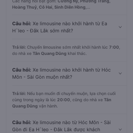
Các hãng nổi bật gồm:
Cường Ny, Phương Trang,
Hoàng Thuỷ, Cô Hai, Sinh Diên Hồng
,...
Câu hỏi:
Xe limousine nào khởi hành từ Ea
H`leo - Đắk Lắk sớm nhất?
Trả lời:
Chuyến limousine sớm nhất khởi hành lúc
7:00
,
do nhà xe
Tân Quang Dũng
khai thác.
Câu hỏi:
Xe limousine nào khởi hành từ Hóc
Môn - Sài Gòn muộn nhất?
Trả lời:
Nếu bạn muốn đi chuyến muộn, lựa chọn cuối
cùng trong ngày là lúc
20:00
, cũng do nhà xe
Tân
Quang Dũng
vận hành.
Câu hỏi:
Xe limousine nào từ Hóc Môn - Sài
Gòn đi Ea H`leo - Đắk Lắk được khách