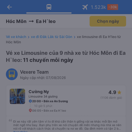
arrow_back
Tải app Vexere ngay!
Tải app Vexere
1.523
k
-30k
Mở app
Mở app
Nhận ưu đãi thành viên độc
-30k/ghế khi đặt vé máy bay qua
quyền
app
Hóc Môn
Ea H`leo
Chọn ngày
Vé xe khách
xe đi Đắk Lắk từ Sài Gòn
xe limousine đi Ea H'leo từ
Hóc Môn
Vé xe Limousine của 9 nhà xe từ Hóc Môn đi Ea
H`leo
: 11 chuyến mỗi ngày
Vexere Team
Ngày cập nhật: 07/08/2026
Cường Ny
4.9
Limousine 34 giường
(1106 đánh giá)
20:00 • Bến xe An Sương
10 giờ 5 phút
06:05 • Bến xe Ea H`leo
Đi xe này rất yên tâm vì tx đi khá cẩn thân k giống vài xe khác mỗi lần mở
mắt ngỡ như bay. Bạn phụ trên xe nói chuyện dễ mến nhưng mà nhà xe nên
nói rõ với khách cách thức di chuyển ra nơ xe đỗ. Gia đình mình có tận 2 bé