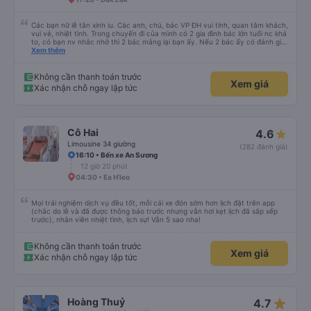
Các bạn nữ lễ tân xinh iu. Các anh, chú, bác VP ĐH vui tính, quan tâm khách,
vui vẻ, nhiệt tình. Trong chuyến đi của mình có 2 gia đình bác lớn tuổi nc khá
to, có bạn nv nhắc nhở thì 2 bác mắng lại bạn ấy. Nếu 2 bác ấy có đánh giá
xấu thì mình ngược lại nha. Bạn ấy nhắc nhở rất đúng. 2 bác nói rất to. To
Xem thêm
đến lỗi mình ngủ còn mơ được câu chuyện các bác nói với nhau xuất hiện
trong giấc mơ của mình luôn. Nên nếu bạn ấy bị phản ánh thì đừng trừ lương
bạn ấy nha. Nếu bạn ấy bị trừ thì bảo bạn ấy liên hệ sđt của mình, mình hỗ
Không cần thanh toán trước
Xem giá
trợ ạ. Số mình đuôi 666, chuyến ĐH-NT ngày 16/1. À các bạn nữ lễ tân xinh
Xác nhận chỗ ngay lập tức
iu còn đổi cho mình phòng đơn sang đôi xong còn note là (một mình) yêu
luôn. Nhưng phòng đôi mà nằm một thì mỗi lần xe rẽ 1 cái là ✈️ Ít đi xe khách
nhưng đủ để đánh giá 10/10.
Cô Hai
4.6
Limousine 34 giường
(282 đánh giá)
16:10 • Bến xe An Sương
12 giờ 20 phút
04:30 • Ea H'leo
Mọi trải nghiệm dịch vụ đều tốt, mỗi cái xe đón sớm hơn lịch đặt trên app
(chắc do lễ và đã được thông báo trước nhưng vẫn hơi kẹt lịch đã sắp xếp
trước), nhân viên nhiệt tình, lịch sự! Vẫn 5 sao nha!
Không cần thanh toán trước
Xem giá
Xác nhận chỗ ngay lập tức
star_rate
Hoàng Thuỷ
4.7