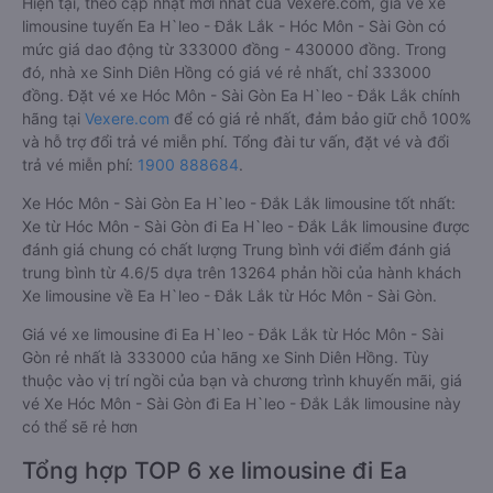
Hiện tại, theo cập nhật mới nhất của Vexere.com, giá vé xe
limousine tuyến Ea H`leo - Đắk Lắk - Hóc Môn - Sài Gòn có
mức giá dao động từ 333000 đồng - 430000 đồng. Trong
đó, nhà xe Sinh Diên Hồng có giá vé rẻ nhất, chỉ 333000
đồng. Đặt vé xe Hóc Môn - Sài Gòn Ea H`leo - Đắk Lắk chính
hãng tại
Vexere.com
để có giá rẻ nhất, đảm bảo giữ chỗ 100%
và hỗ trợ đổi trả vé miễn phí. Tổng đài tư vấn, đặt vé và đổi
trả vé miễn phí:
1900 888684
.
Xe Hóc Môn - Sài Gòn Ea H`leo - Đắk Lắk limousine tốt nhất:
Xe từ Hóc Môn - Sài Gòn đi Ea H`leo - Đắk Lắk limousine được
đánh giá chung có chất lượng Trung bình với điểm đánh giá
trung bình từ 4.6/5 dựa trên 13264 phản hồi của hành khách
Xe limousine về Ea H`leo - Đắk Lắk từ Hóc Môn - Sài Gòn.
Giá vé xe limousine đi Ea H`leo - Đắk Lắk từ Hóc Môn - Sài
Gòn rẻ nhất là 333000 của hãng xe Sinh Diên Hồng. Tùy
thuộc vào vị trí ngồi của bạn và chương trình khuyến mãi, giá
vé Xe Hóc Môn - Sài Gòn đi Ea H`leo - Đắk Lắk limousine này
có thể sẽ rẻ hơn
Tổng hợp TOP 6 xe limousine đi Ea