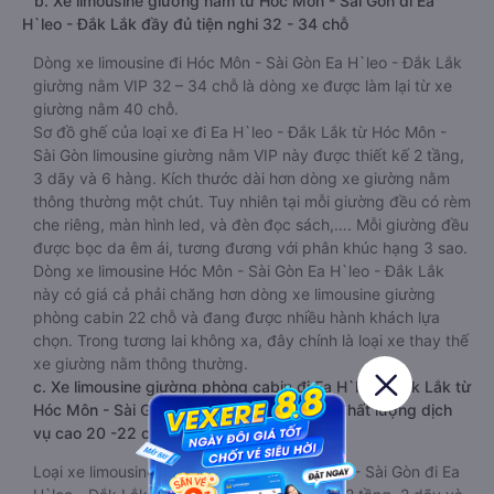
b. Xe limousine giường nằm từ Hóc Môn - Sài Gòn đi Ea
H`leo - Đắk Lắk đầy đủ tiện nghi 32 - 34 chỗ
Dòng xe limousine đi Hóc Môn - Sài Gòn Ea H`leo - Đắk Lắk
giường nằm VIP 32 – 34 chỗ là dòng xe được làm lại từ xe
giường nằm 40 chỗ.
Sơ đồ ghế của loại xe đi Ea H`leo - Đắk Lắk từ Hóc Môn -
Sài Gòn limousine giường nằm VIP này được thiết kế 2 tầng,
3 dãy và 6 hàng. Kích thước dài hơn dòng xe giường nằm
thông thường một chút. Tuy nhiên tại mỗi giường đều có rèm
che riêng, màn hình led, và đèn đọc sách,…. Mỗi giường đều
được bọc da êm ái, tương đương với phân khúc hạng 3 sao.
Dòng xe limousine Hóc Môn - Sài Gòn Ea H`leo - Đắk Lắk
này có giá cả phải chăng hơn dòng xe limousine giường
phòng cabin 22 chỗ và đang được nhiều hành khách lựa
chọn. Trong tương lai không xa, đây chính là loại xe thay thế
xe giường nằm thông thường.
c. Xe limousine giường phòng cabin đi Ea H`leo - Đắk Lắk từ
Hóc Môn - Sài Gòn VIP sang trọng, êm ái, chất lượng dịch
vụ cao 20 -22 chỗ
Loại xe limousine giường phòng từ Hóc Môn - Sài Gòn đi Ea