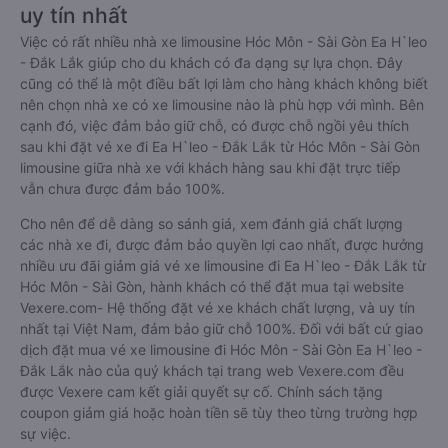
uy tín nhất
Việc có rất nhiều nhà xe limousine Hóc Môn - Sài Gòn Ea H`leo
- Đắk Lắk giúp cho du khách có đa dạng sự lựa chọn. Đây
cũng có thể là một điều bất lợi làm cho hàng khách không biết
nên chọn nhà xe có xe limousine nào là phù hợp với mình. Bên
cạnh đó, việc đảm bảo giữ chỗ, có được chỗ ngồi yêu thích
sau khi đặt vé xe đi Ea H`leo - Đắk Lắk từ Hóc Môn - Sài Gòn
limousine giữa nhà xe với khách hàng sau khi đặt trực tiếp
vẫn chưa được đảm bảo 100%.
Cho nên để dễ dàng so sánh giá, xem đánh giá chất lượng
các nhà xe đi, được đảm bảo quyền lợi cao nhất, được hưởng
nhiều ưu đãi giảm giá vé xe limousine đi Ea H`leo - Đắk Lắk từ
Hóc Môn - Sài Gòn, hành khách có thể đặt mua tại website
Vexere.com- Hệ thống đặt vé xe khách chất lượng, và uy tín
nhất tại Việt Nam, đảm bảo giữ chỗ 100%. Đối với bất cứ giao
dịch đặt mua vé xe limousine đi Hóc Môn - Sài Gòn Ea H`leo -
Đắk Lắk nào của quý khách tại trang web Vexere.com đều
được Vexere cam kết giải quyết sự cố. Chính sách tặng
coupon giảm giá hoặc hoàn tiền sẽ tùy theo từng trường hợp
sự việc.