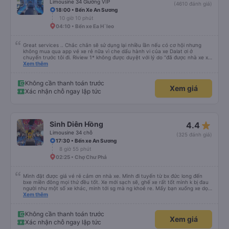
Limousine 34 Giường VIP
(4610 đánh giá)
18:00 • Bến Xe An Sương
10 giờ 10 phút
04:10 • Bến xe Ea H`leo
Great services .. Chắc chắn sẽ sử dụng lại nhiều lần nếu có cơ hội nhưng
không mua qua app vé xe rẻ nữa vì che dấu hành vi của xe Dalat ơi ở
chuyến trước tôi đi. Riview 1* không được duyệt với lý do “đã được nhà xe xử
lý với khách hàng” trong khi tôi là khách hàng và trải nghiệm của tôi lại nói là
Xem thêm
đã được xử lý. Ai xử lý ?? Tôi không biết nên vẫn mua vé thêm lần này nữa.
Sau lần này cả Cty tôi sẽ xóa app vé xe rẻ Vĩnh viễn vì xử lý tào lao này.
Chúng tôi cũng sẽ viết bài trên các nền tảng về trải nghiệm của tôi cả về
Không cần thanh toán trước
Xem giá
Dalat lẫn vé xe rẻ. Xin cảm ơn.
Xác nhận chỗ ngay lập tức
star_rate
Sinh Diên Hồng
4.4
Limousine 34 chỗ
(325 đánh giá)
17:30 • Bến xe An Sương
8 giờ 55 phút
02:25 • Chợ Chư Phả
Mình đặt được giá vé rẻ cảm ơn nhà xe. Mình đi tuyến từ bx đức long đến
bxe miền đông mọi thứ đều tốt. Xe mới sạch sẽ, ghế xe rất tốt mình k bị đau
người như một số xe khác, minh tới sg mà ng khoẻ re. Mấy bạn xuống xe dọc
đg để ý xíu là ổn.
Xem thêm
Không cần thanh toán trước
Xem giá
Xác nhận chỗ ngay lập tức