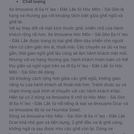
Chất lượng
Xe limousine đi Ea H`leo - Đắk Lắk từ Hóc Môn - Sài Gòn là
hạng xe thương gia với khoảng tách biệt giữa ghế ngồi và
ghế lái.
Với sự thay đổi về mặt kích thước ghế, khiến chỗ của hành
khách rộng rãi hơn. Xe limousine Hóc Môn - Sài Gòn Ea H`leo
- Đắk Lắk được trang bị loại ghế đệm dày khiến cho người
nằm có cảm giác êm ái, thoải mái. Các chuyến xe dù xa hay
gần, thời gian ngồi ghế lâu cũng sẽ làm hành khách mệt mỏi.
Nhưng với xe hạng thương gia, hành khách hoàn toàn có thể
thư giãn và nghỉ ngơi trên xe đi Ea H`leo - Đắk Lắk từ Hóc
Môn - Sài Gòn dễ dàng.
Với khoảng cách rộng hơn giữa các ghế ngồi, không gian
riêng tư của hành khách sẽ thoải mái hơn. Tránh được sự va
chạm trong quá trình di chuyển với các hành khách khác.
Hiện tại có 2 dòng xe limousine 9 chỗ từ Hóc Môn - Sài Gòn
đi Ea H`leo - Đắk Lắk từ nổi tiếng là loại xe limousine Dcar và
xe limousine độ từ xe Huyndai Solati.
Dòng xe limousine Hóc Môn - Sài Gòn đi Ea H`leo - Đắk Lắk
Dcar khá nhỏ gọn và tiện dụng, 2 ghế đầu xe là ghế cứng,
không ngã ra sau được như các ghế còn lại. Dòng xe