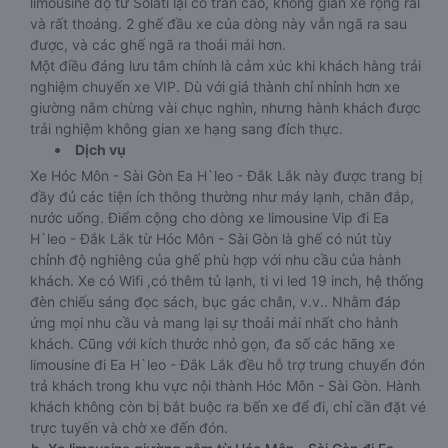
limousine độ từ Solati lại có trần cao, không gian xe rộng rãi
và rất thoáng. 2 ghế đầu xe của dòng này vẫn ngã ra sau
được, và các ghế ngã ra thoải mái hơn.
Một điều đáng lưu tâm chính là cảm xúc khi khách hàng trải
nghiệm chuyến xe VIP. Dù với giá thành chỉ nhỉnh hơn xe
giường nằm chừng vài chục nghìn, nhưng hành khách được
trải nghiệm không gian xe hạng sang đích thực.
Dịch vụ
Xe Hóc Môn - Sài Gòn Ea H`leo - Đắk Lắk này được trang bị
đầy đủ các tiện ích thông thường như máy lạnh, chăn đắp,
nước uống. Điểm cộng cho dòng xe limousine Vip đi Ea
H`leo - Đắk Lắk từ Hóc Môn - Sài Gòn là ghế có nút tùy
chỉnh độ nghiêng của ghế phù hợp với nhu cầu của hành
khách. Xe có Wifi ,có thêm tủ lạnh, ti vi led 19 inch, hệ thống
đèn chiếu sáng đọc sách, bục gác chân, v.v.. Nhằm đáp
ứng mọi nhu cầu và mang lại sự thoải mái nhất cho hành
khách. Cũng với kích thước nhỏ gọn, đa số các hãng xe
limousine đi Ea H`leo - Đắk Lắk đều hỗ trợ trung chuyển đón
trả khách trong khu vực nội thành Hóc Môn - Sài Gòn. Hành
khách không còn bị bắt buộc ra bến xe để đi, chỉ cần đặt vé
trực tuyến và chờ xe đến đón.