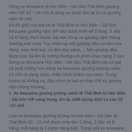
Dòng xe limousine đi Hóc Môn - Sài Gòn Thái Bình giường
nằm VIP 32 – 34 chỗ là dòng xe được làm lại từ xe giường
nằm 40 chỗ.
Sơ đồ ghế của loại xe đi Thái Bình từ Hóc Môn - Sài Gòn
limousine giường nằm VIP này được thiết kế 2 tầng, 3 dãy
và 6 hàng. Kích thước dài hơn dòng xe giường nằm thông
thường một chút. Tuy nhiên tại mỗi giường đều có rèm che
riêng, màn hình led, và đèn đọc sách,…. Mỗi giường đều
được bọc da êm ái, tương đương với phân khúc hạng 3 sao.
Dòng xe limousine Hóc Môn - Sài Gòn Thái Bình này có giá
cả phải chăng hơn dòng xe limousine giường phòng cabin
22 chỗ và đang được nhiều hành khách lựa chọn. Trong
tương lai không xa, đây chính là loại xe thay thế xe giường
nằm thông thường.
c. Xe limousine giường phòng cabin đi Thái Bình từ Hóc Môn
- Sài Gòn VIP sang trọng, êm ái, chất lượng dịch vụ cao 20
-22 chỗ
Loại xe limousine giường phòng từ Hóc Môn - Sài Gòn đi
Thái Bình 20 - 22 chỗ được chia làm 2 tầng, 2 dãy và 6
hàng, mỗi hàng là 2 cabin riêng biệt. Trong mỗi xe limousine