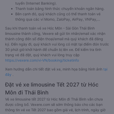
tuyến (Internet Banking).
Thanh toán bằng hình thức chuyển khoản ngân hàng.
Bên cạnh đó, quý khách cũng có thể thanh toán vé
thông qua các ví Momo, ZaloPay, AirPay, VNPay,…
Sau khi thanh toán vé xe Hóc Môn - Sài Gòn Thái Bình
limousine thành công, Vexere sẽ gửi tin nhắn/email xác nhận
thành công đến số điện thoại/email mà quý khách đã đăng
ký. Đến ngày đi, quý khách vui lòng có mặt tại điểm đón trước
30 phút giờ khởi hành để chuẩn bị lên xe. Để kiểm tra tình
trạng vé đã đặt, quý khách vui lòng truy cập
https://vexere.com/vi-VN/booking/ticketinfo
Xem hướng dẫn chi tiết đặt vé xe, minh họa bằng hình ảnh
tại
đây
.
Đặt vé xe limousine Tết 2027 từ Hóc
Môn đi Thái Bình
Vé xe limousine tết 2027 từ Hóc Môn đi Thái Bình vẫn chưa
được công bố. Vexere.com sẽ sớm thông báo cho các bạn
thông tin vé xe Tết 2027 bao gồm giá vé, lịch trình, ngày giờ