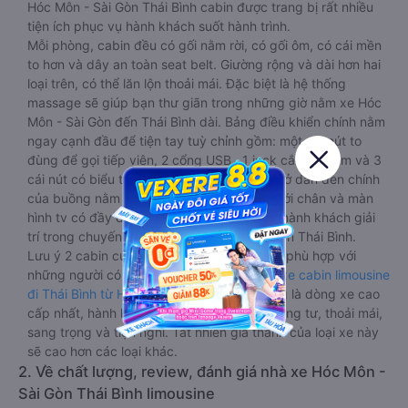
Hóc Môn - Sài Gòn Thái Bình cabin được trang bị rất nhiều
tiện ích phục vụ hành khách suốt hành trình.
Mỗi phòng, cabin đều có gối nằm rời, có gối ôm, có cái mền
to hơn và dây an toàn seat belt. Giường rộng và dài hơn hai
loại trên, có thể lăn lộn thoải mái. Đặc biệt là hệ thống
massage sẽ giúp bạn thư giãn trong những giờ nằm xe Hóc
Môn - Sài Gòn đến Thái Bình dài. Bảng điều khiển chính nằm
ngay cạnh đầu để tiện tay tuỳ chỉnh gồm: một cái nút to
đùng để gọi tiếp viên, 2 cổng USB , 1 jack cắm 3.5mm và 3
cái nút có biểu tượng nguồn dùng để tắt/mở dàn đèn chính
của buồng nằm chạy dọc trên đầu, đèn dưới chân và màn
hình tv có đầy đủ phim chuẩn HD phục vụ hành khách giải
trí trong chuyến đi từ Hóc Môn - Sài Gòn đến Thái Bình.
Lưu ý 2 cabin cuối thường thiết kế nhỏ hơn phù hợp với
những người có thân hình nhỏ nhắn. Dòng
xe cabin limousine
đi Thái Bình từ Hóc Môn - Sài Gòn
này đang là dòng xe cao
cấp nhất, hành khách thường chọn vì sự riêng tư, thoải mái,
sang trọng và tiện nghi. Tất nhiên giá thành của loại xe này
sẽ cao hơn các loại khác.
2. Về chất lượng, review, đánh giá nhà xe Hóc Môn -
Sài Gòn Thái Bình limousine