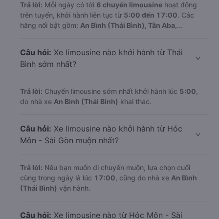
Trả lời:
Mỗi ngày có tới
6 chuyến limousine
hoạt động
trên tuyến, khởi hành liên tục từ
5:00 đến 17:00
. Các
hãng nổi bật gồm:
An Bình (Thái Bình), Tân Aba
,...
Câu hỏi:
Xe limousine nào khởi hành từ Thái
Bình sớm nhất?
Trả lời:
Chuyến limousine sớm nhất khởi hành lúc
5:00
,
do nhà xe
An Bình (Thái Bình)
khai thác.
Câu hỏi:
Xe limousine nào khởi hành từ Hóc
Môn - Sài Gòn muộn nhất?
Trả lời:
Nếu bạn muốn đi chuyến muộn, lựa chọn cuối
cùng trong ngày là lúc
17:00
, cũng do nhà xe
An Bình
(Thái Bình)
vận hành.
Câu hỏi:
Xe limousine nào từ Hóc Môn - Sài