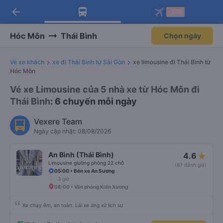
arrow_back
Tải app Vexere ngay!
Tải app Vexere
-30k
Mở app
Mở app
Nhận ưu đãi thành viên độc
-30k/ghế khi đặt vé máy bay qua
quyền
app
Hóc Môn
Thái Bình
Chọn ngày
Vé xe khách
xe đi Thái Bình từ Sài Gòn
xe limousine đi Thái Bình từ
Hóc Môn
Vé xe Limousine của 5 nhà xe từ Hóc Môn đi
Thái Bình
: 6 chuyến mỗi ngày
Vexere Team
Ngày cập nhật: 08/08/2026
An Bình (Thái Bình)
4.6
Limousine giường phòng 22 chỗ
(87 đánh giá)
05:00 • Bến xe An Sương
3 giờ
08:00 • Văn phòng Kiến Xương
Xe chạy êm, an toàn. Lái xe ứng xử lịch sự