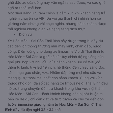
ghế đầu xe của dòng này vẫn ngã ra sau được, và các ghế
ngã ra thoải mái hơn.
Một điều đáng lưu tâm chính là cảm xúc khi khách hàng trải
nghiệm chuyến xe VIP. Dù với giá thành chỉ nhỉnh hơn xe
giường nằm chừng vài chục nghìn, nhưng hành khách được
trải nghiệm không gian xe hạng sang đích thực.
Dịch vụ
Xe Hóc Môn - Sài Gòn Thái Bình này được trang bị đầy đủ
các tiện ích thông thường như máy lạnh, chăn đắp, nước
uống. Điểm cộng cho dòng xe limousine Vip đi Thái Bình từ
Hóc Môn - Sài Gòn là ghế có nút tùy chỉnh độ nghiêng của
ghế phù hợp với nhu cầu của hành khách. Xe có Wifi ,có
thêm tủ lạnh, ti vi led 19 inch, hệ thống đèn chiếu sáng đọc
sách, bục gác chân, v.v.. Nhằm đáp ứng mọi nhu cầu và
mang lại sự thoải mái nhất cho hành khách. Cũng với kích
thước nhỏ gọn, đa số các hãng xe limousine đi Thái Bình đều
hỗ trợ trung chuyển đón trả khách trong khu vực nội thành
Hóc Môn - Sài Gòn. Hành khách không còn bị bắt buộc ra
bến xe để đi, chỉ cần đặt vé trực tuyến và chờ xe đến đón.
b. Xe limousine giường nằm từ Hóc Môn - Sài Gòn đi Thái
Bình đầy đủ tiện nghi 32 - 34 chỗ