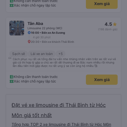
Không cần thanh toán trước
Xem giá
Xác nhận chỗ ngay lập tức
Tân Aba
4.5
Limousine 22 phòng (WC)
(198 đánh giá)
16:00 • Bến xe An Sương
4 giờ 30 phút
20:30 • Bến xe khách Thái Bình
Sạch sẽ
Lái xe an toàn
+5
Cách phục vụ rất ok tổng đài tư vấn nhe nhàng nhân viên trên xe rất vui vẻ
giá cả thi hợp lý gặp a chủ xe rất dễ thương đi xe Bắc nam nhiều rồi nhưng
lần đầu tiên mới gặp được nx rất ung ý se còn ủng hộ nhiều 🥰
Không cần thanh toán trước
Xem giá
Xác nhận chỗ ngay lập tức
Đặt vé xe limousine đi Thái Bình từ Hóc
Môn giá tốt nhất
Tổng hợp TOP 2 xe limousine đi Thái Bình từ Hóc Môn