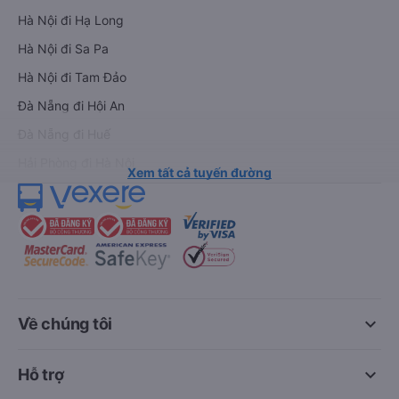
Hà Nội đi Hạ Long
Hà Nội đi Sa Pa
Hà Nội đi Tam Đảo
Đà Nẵng đi Hội An
Đà Nẵng đi Huế
Hải Phòng đi Hà Nội
Xem tất cả tuyến đường
keyboard_arrow_down
Về chúng tôi
keyboard_arrow_down
Hỗ trợ