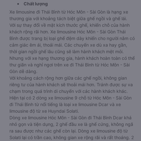
Chất lượng
Xe limousine đi Thái Bình từ Hóc Môn - Sài Gòn là hạng xe
thương gia với khoảng tách biệt giữa ghế ngồi và ghế lái.
Với sự thay đổi về mặt kích thước ghế, khiến chỗ của hành
khách rộng rãi hơn. Xe limousine Hóc Môn - Sài Gòn Thái
Bình được trang bị loại ghế đệm dày khiến cho người nằm có
cảm giác êm ái, thoải mái. Các chuyến xe dù xa hay gần,
thời gian ngồi ghế lâu cũng sẽ làm hành khách mệt mỏi.
Nhưng với xe hạng thương gia, hành khách hoàn toàn có thể
thư giãn và nghỉ ngơi trên xe đi Thái Bình từ Hóc Môn - Sài
Gòn dễ dàng.
Với khoảng cách rộng hơn giữa các ghế ngồi, không gian
riêng tư của hành khách sẽ thoải mái hơn. Tránh được sự va
chạm trong quá trình di chuyển với các hành khách khác.
Hiện tại có 2 dòng xe limousine 9 chỗ từ Hóc Môn - Sài Gòn
đi Thái Bình từ nổi tiếng là loại xe limousine Dcar và xe
limousine độ từ xe Huyndai Solati.
Dòng xe limousine Hóc Môn - Sài Gòn đi Thái Bình Dcar khá
nhỏ gọn và tiện dụng, 2 ghế đầu xe là ghế cứng, không ngã
ra sau được như các ghế còn lại. Dòng xe limousine độ từ
Solati lại có trần cao, không gian xe rộng rãi và rất thoáng. 2