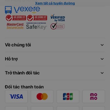
Hải Phòng đi Hà Nội
Xem tất cả tuyến đường
keyboard_arrow_down
Về chúng tôi
keyboard_arrow_down
Hỗ trợ
keyboard_arrow_down
Trở thành đối tác
Đối tác thanh toán