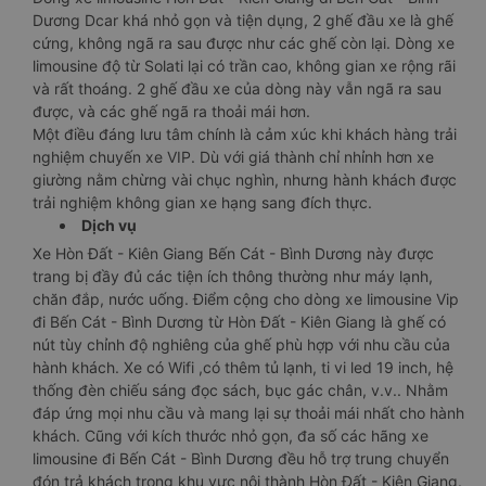
Dương Dcar khá nhỏ gọn và tiện dụng, 2 ghế đầu xe là ghế
cứng, không ngã ra sau được như các ghế còn lại. Dòng xe
limousine độ từ Solati lại có trần cao, không gian xe rộng rãi
và rất thoáng. 2 ghế đầu xe của dòng này vẫn ngã ra sau
được, và các ghế ngã ra thoải mái hơn.
Một điều đáng lưu tâm chính là cảm xúc khi khách hàng trải
nghiệm chuyến xe VIP. Dù với giá thành chỉ nhỉnh hơn xe
giường nằm chừng vài chục nghìn, nhưng hành khách được
trải nghiệm không gian xe hạng sang đích thực.
Dịch vụ
Xe Hòn Đất - Kiên Giang Bến Cát - Bình Dương này được
trang bị đầy đủ các tiện ích thông thường như máy lạnh,
chăn đắp, nước uống. Điểm cộng cho dòng xe limousine Vip
đi Bến Cát - Bình Dương từ Hòn Đất - Kiên Giang là ghế có
nút tùy chỉnh độ nghiêng của ghế phù hợp với nhu cầu của
hành khách. Xe có Wifi ,có thêm tủ lạnh, ti vi led 19 inch, hệ
thống đèn chiếu sáng đọc sách, bục gác chân, v.v.. Nhằm
đáp ứng mọi nhu cầu và mang lại sự thoải mái nhất cho hành
khách. Cũng với kích thước nhỏ gọn, đa số các hãng xe
limousine đi Bến Cát - Bình Dương đều hỗ trợ trung chuyển
đón trả khách trong khu vực nội thành Hòn Đất - Kiên Giang.