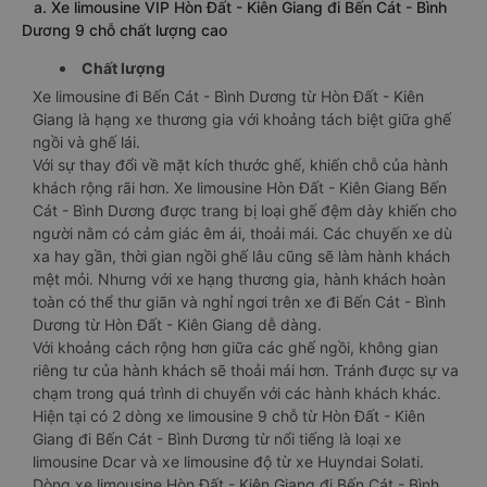
a. Xe limousine VIP Hòn Đất - Kiên Giang đi Bến Cát - Bình
Dương 9 chỗ chất lượng cao
Chất lượng
Xe limousine đi Bến Cát - Bình Dương từ Hòn Đất - Kiên
Giang là hạng xe thương gia với khoảng tách biệt giữa ghế
ngồi và ghế lái.
Với sự thay đổi về mặt kích thước ghế, khiến chỗ của hành
khách rộng rãi hơn. Xe limousine Hòn Đất - Kiên Giang Bến
Cát - Bình Dương được trang bị loại ghế đệm dày khiến cho
người nằm có cảm giác êm ái, thoải mái. Các chuyến xe dù
xa hay gần, thời gian ngồi ghế lâu cũng sẽ làm hành khách
mệt mỏi. Nhưng với xe hạng thương gia, hành khách hoàn
toàn có thể thư giãn và nghỉ ngơi trên xe đi Bến Cát - Bình
Dương từ Hòn Đất - Kiên Giang dễ dàng.
Với khoảng cách rộng hơn giữa các ghế ngồi, không gian
riêng tư của hành khách sẽ thoải mái hơn. Tránh được sự va
chạm trong quá trình di chuyển với các hành khách khác.
Hiện tại có 2 dòng xe limousine 9 chỗ từ Hòn Đất - Kiên
Giang đi Bến Cát - Bình Dương từ nổi tiếng là loại xe
limousine Dcar và xe limousine độ từ xe Huyndai Solati.
Dòng xe limousine Hòn Đất - Kiên Giang đi Bến Cát - Bình