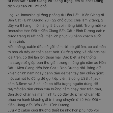
từ Hòn Đất - Kiên Giang VIP sang trọng, êm ái, chất lượng
dịch vụ cao 20 -22 chỗ
Loại xe limousine giường phòng từ Hòn Đất - Kiên Giang đi
Bến Cát - Bình Dương 20 - 22 chỗ được chia làm 2 tầng, 2
dãy và 6 hàng, mỗi hàng là 2 cabin riêng biệt. Trong mỗi xe
limousine Hòn Đất - Kiên Giang Bến Cát - Bình Dương cabin
được trang bị rất nhiều tiện ích phục vụ hành khách suốt
hành trình.
Mỗi phòng, cabin đều có gối nằm rời, có gối ôm, có cái mền
to hơn và dây an toàn seat belt. Giường rộng và dài hơn hai
loại trên, có thể lăn lộn thoải mái. Đặc biệt là hệ thống
massage sẽ giúp bạn thư giãn trong những giờ nằm xe Hòn
Đất - Kiên Giang đến Bến Cát - Bình Dương dài. Bảng điều
khiển chính nằm ngay cạnh đầu để tiện tay tuỳ chỉnh gồm:
một cái nút to đùng để gọi tiếp viên, 2 cổng USB , 1 jack
cắm 3.5mm và 3 cái nút có biểu tượng nguồn dùng để
tắt/mở dàn đèn chính của buồng nằm chạy dọc trên đầu,
đèn dưới chân và màn hình tv có đầy đủ phim chuẩn HD
phục vụ hành khách giải trí trong chuyến đi từ Hòn Đất -
Kiên Giang đến Bến Cát - Bình Dương.
Lưu ý 2 cabin cuối thường thiết kế nhỏ hơn phù hợp với