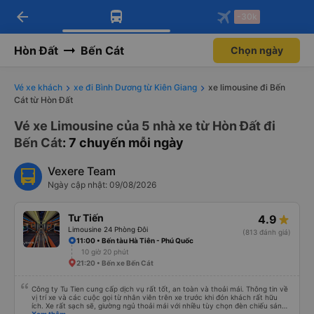
arrow_back
Tải app Vexere ngay!
Tải app Vexere
-30k
Mở app
Mở app
Nhận ưu đãi thành viên độc
-30k/ghế khi đặt vé máy bay qua
quyền
app
Hòn Đất
Bến Cát
Chọn ngày
Vé xe khách
xe đi Bình Dương từ Kiên Giang
xe limousine đi Bến
Cát từ Hòn Đất
Vé xe Limousine của 5 nhà xe từ Hòn Đất đi
Bến Cát
: 7 chuyến mỗi ngày
Vexere Team
Ngày cập nhật: 09/08/2026
Tư Tiến
4.9
Limousine 24 Phòng Đôi
(813 đánh giá)
11:00 • Bến tàu Hà Tiên - Phú Quốc
10 giờ 20 phút
21:20 • Bến xe Bến Cát
Công ty Tu Tien cung cấp dịch vụ rất tốt, an toàn và thoải mái. Thông tin về
vị trí xe và các cuộc gọi từ nhân viên trên xe trước khi đón khách rất hữu
ích. Xe rất sạch sẽ, giường ngủ thoải mái với nhiều tùy chọn đèn chiếu sáng