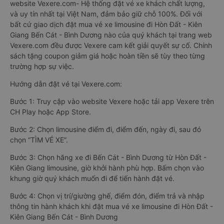
website Vexere.com- Hệ thống đặt vé xe khách chất lượng,
và uy tín nhất tại Việt Nam, đảm bảo giữ chỗ 100%. Đối với
bất cứ giao dịch đặt mua vé xe limousine đi Hòn Đất - Kiên
Giang Bến Cát - Bình Dương nào của quý khách tại trang web
Vexere.com đều được Vexere cam kết giải quyết sự cố. Chính
sách tặng coupon giảm giá hoặc hoàn tiền sẽ tùy theo từng
trường hợp sự việc.
Hướng dẫn đặt vé tại Vexere.com:
Bước 1: Truy cập vào website Vexere hoặc tải app Vexere trên
CH Play hoặc App Store.
Bước 2: Chọn limousine điểm đi, điểm đến, ngày đi, sau đó
chọn “TÌM VÉ XE”.
Bước 3: Chọn hãng xe đi Bến Cát - Bình Dương từ Hòn Đất -
Kiên Giang limousine, giờ khởi hành phù hợp. Bấm chọn vào
khung giờ quý khách muốn đi để tiến hành đặt vé.
Bước 4: Chọn vị trí/giường ghế, điểm đón, điểm trả và nhập
thông tin hành khách khi đặt mua vé xe limousine đi Hòn Đất -
Kiên Giang Bến Cát - Bình Dương