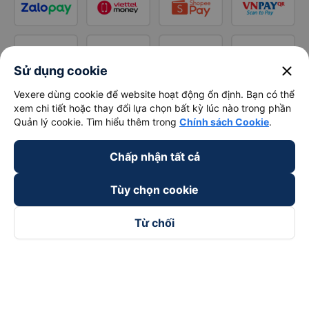
close
Sử dụng cookie
Vexere dùng cookie để website hoạt động ổn định. Bạn có thể
xem chi tiết hoặc thay đổi lựa chọn bất kỳ lúc nào trong phần
Quản lý cookie. Tìm hiểu thêm trong
Chính sách Cookie
.
Chấp nhận tất cả
Tùy chọn cookie
Từ chối
Theo dõi chúng tôi trên
Facebook
Tiktok
Youtube
Công ty TNHH Thương Mại Dịch Vụ Vexere