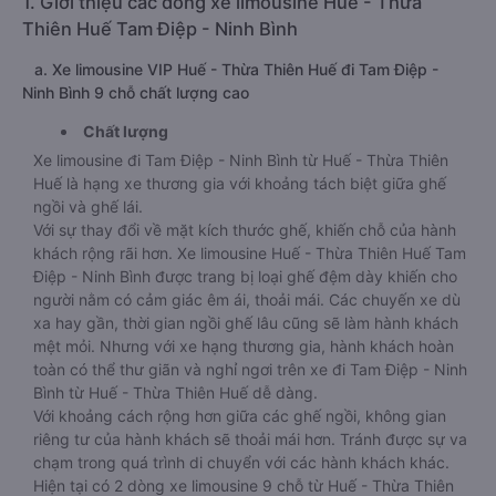
1. Giới thiệu các dòng xe limousine Huế - Thừa
Thiên Huế Tam Điệp - Ninh Bình
a. Xe limousine VIP Huế - Thừa Thiên Huế đi Tam Điệp -
Ninh Bình 9 chỗ chất lượng cao
Chất lượng
Xe limousine đi Tam Điệp - Ninh Bình từ Huế - Thừa Thiên
Huế là hạng xe thương gia với khoảng tách biệt giữa ghế
ngồi và ghế lái.
Với sự thay đổi về mặt kích thước ghế, khiến chỗ của hành
khách rộng rãi hơn. Xe limousine Huế - Thừa Thiên Huế Tam
Điệp - Ninh Bình được trang bị loại ghế đệm dày khiến cho
người nằm có cảm giác êm ái, thoải mái. Các chuyến xe dù
xa hay gần, thời gian ngồi ghế lâu cũng sẽ làm hành khách
mệt mỏi. Nhưng với xe hạng thương gia, hành khách hoàn
toàn có thể thư giãn và nghỉ ngơi trên xe đi Tam Điệp - Ninh
Bình từ Huế - Thừa Thiên Huế dễ dàng.
Với khoảng cách rộng hơn giữa các ghế ngồi, không gian
riêng tư của hành khách sẽ thoải mái hơn. Tránh được sự va
chạm trong quá trình di chuyển với các hành khách khác.
Hiện tại có 2 dòng xe limousine 9 chỗ từ Huế - Thừa Thiên