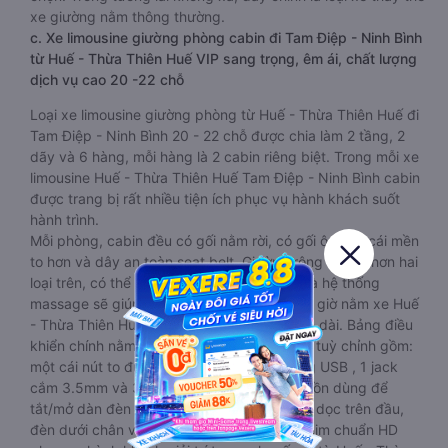
xe giường nằm thông thường.
c. Xe limousine giường phòng cabin đi Tam Điệp - Ninh Bình
từ Huế - Thừa Thiên Huế VIP sang trọng, êm ái, chất lượng
dịch vụ cao 20 -22 chỗ
Loại xe limousine giường phòng từ Huế - Thừa Thiên Huế đi
Tam Điệp - Ninh Bình 20 - 22 chỗ được chia làm 2 tầng, 2
dãy và 6 hàng, mỗi hàng là 2 cabin riêng biệt. Trong mỗi xe
limousine Huế - Thừa Thiên Huế Tam Điệp - Ninh Bình cabin
được trang bị rất nhiều tiện ích phục vụ hành khách suốt
hành trình.
Mỗi phòng, cabin đều có gối nằm rời, có gối ôm, có cái mền
to hơn và dây an toàn seat belt. Giường rộng và dài hơn hai
loại trên, có thể lăn lộn thoải mái. Đặc biệt là hệ thống
massage sẽ giúp bạn thư giãn trong những giờ nằm xe Huế
- Thừa Thiên Huế đến Tam Điệp - Ninh Bình dài. Bảng điều
khiển chính nằm ngay cạnh đầu để tiện tay tuỳ chỉnh gồm:
một cái nút to đùng để gọi tiếp viên, 2 cổng USB , 1 jack
cắm 3.5mm và 3 cái nút có biểu tượng nguồn dùng để
tắt/mở dàn đèn chính của buồng nằm chạy dọc trên đầu,
đèn dưới chân và màn hình tv có đầy đủ phim chuẩn HD