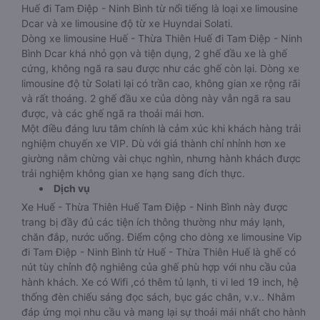
Huế đi Tam Điệp - Ninh Bình từ nổi tiếng là loại xe limousine
Dcar và xe limousine độ từ xe Huyndai Solati.
Dòng xe limousine Huế - Thừa Thiên Huế đi Tam Điệp - Ninh
Bình Dcar khá nhỏ gọn và tiện dụng, 2 ghế đầu xe là ghế
cứng, không ngã ra sau được như các ghế còn lại. Dòng xe
limousine độ từ Solati lại có trần cao, không gian xe rộng rãi
và rất thoáng. 2 ghế đầu xe của dòng này vẫn ngã ra sau
được, và các ghế ngã ra thoải mái hơn.
Một điều đáng lưu tâm chính là cảm xúc khi khách hàng trải
nghiệm chuyến xe VIP. Dù với giá thành chỉ nhỉnh hơn xe
giường nằm chừng vài chục nghìn, nhưng hành khách được
trải nghiệm không gian xe hạng sang đích thực.
Dịch vụ
Xe Huế - Thừa Thiên Huế Tam Điệp - Ninh Bình này được
trang bị đầy đủ các tiện ích thông thường như máy lạnh,
chăn đắp, nước uống. Điểm cộng cho dòng xe limousine Vip
đi Tam Điệp - Ninh Bình từ Huế - Thừa Thiên Huế là ghế có
nút tùy chỉnh độ nghiêng của ghế phù hợp với nhu cầu của
hành khách. Xe có Wifi ,có thêm tủ lạnh, ti vi led 19 inch, hệ
thống đèn chiếu sáng đọc sách, bục gác chân, v.v.. Nhằm
đáp ứng mọi nhu cầu và mang lại sự thoải mái nhất cho hành