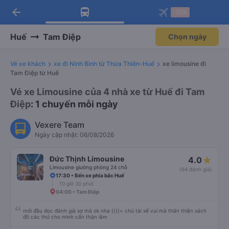
arrow_back
Tải app Vexere ngay!
Tải app Vexere
-30k
Mở app
Mở app
Nhận ưu đãi thành viên độc
-30k/ghế khi đặt vé máy bay qua
quyền
app
Huế
Tam Điệp
Chọn ngày
Vé xe khách
xe đi Ninh Bình từ Thừa Thiên-Huế
xe limousine đi
Tam Điệp từ Huế
Vé xe Limousine của 4 nhà xe từ Huế đi Tam
Điệp
: 1 chuyến mỗi ngày
Vexere Team
Ngày cập nhật: 06/08/2026
Đức Thịnh Limousine
4.0
Limousine giường phòng 24 chỗ
(64 đánh giá)
17:30 • Bến xe phía bắc Huế
10 giờ 30 phút
04:00 • Tam Điệp
mới đầu đọc đánh giá sợ mà ok nha ((((= chú tài xế vui mà thân thiện xách
đồ các thứ cho mình cẩn thận lắm