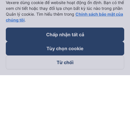
Vexere dùng cookie để website hoạt động ổn định. Bạn có thể
xem chi tiết hoặc thay đổi lựa chọn bất kỳ lúc nào trong phần
Quản lý cookie. Tìm hiểu thêm trong
Chính sách bảo mật của
chúng tôi
.
Chấp nhận tất cả
Tùy chọn cookie
Từ chối
Theo dõi chúng tôi trên
Facebook
Tiktok
Youtube
Công ty TNHH Thương Mại Dịch Vụ Vexere
Địa chỉ đăng ký kinh doanh: 8C Chữ Đồng Tử, Phường Tân
Sơn Nhất, TP. Hồ Chí Minh, Việt Nam
Địa chỉ
:
Lầu 2, toà nhà H3 Circo Hoàng Diệu, 384 Hoàng Diệu,
Phường Khánh Hội, TP Hồ Chí Minh, Việt Nam