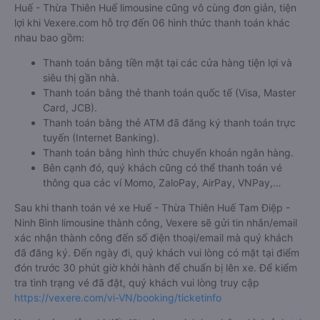
Huế - Thừa Thiên Huế limousine cũng vô cùng đơn giản, tiện
lợi khi Vexere.com hỗ trợ đến 06 hình thức thanh toán khác
nhau bao gồm:
Thanh toán bằng tiền mặt tại các cửa hàng tiện lợi và
siêu thị gần nhà.
Thanh toán bằng thẻ thanh toán quốc tế (Visa, Master
Card, JCB).
Thanh toán bằng thẻ ATM đã đăng ký thanh toán trực
tuyến (Internet Banking).
Thanh toán bằng hình thức chuyển khoản ngân hàng.
Bên cạnh đó, quý khách cũng có thể thanh toán vé
thông qua các ví Momo, ZaloPay, AirPay, VNPay,…
Sau khi thanh toán vé xe Huế - Thừa Thiên Huế Tam Điệp -
Ninh Bình limousine thành công, Vexere sẽ gửi tin nhắn/email
xác nhận thành công đến số điện thoại/email mà quý khách
đã đăng ký. Đến ngày đi, quý khách vui lòng có mặt tại điểm
đón trước 30 phút giờ khởi hành để chuẩn bị lên xe. Để kiểm
tra tình trạng vé đã đặt, quý khách vui lòng truy cập
https://vexere.com/vi-VN/booking/ticketinfo