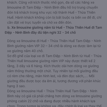
khách. Cũng với kích thước nhỏ gọn, đa số các hãng xe
limousine đi Tam Điệp - Ninh Bình đều hỗ trợ trung chuyển
đón trả khách trong khu vực nội thành Huế - Thừa Thiên
Huế. Hành khách không còn bị bắt buộc ra bến xe để đi, chỉ
cần đặt vé trực tuyến và chờ xe đến đón.
b. Xe limousine giường nằm từ Huế - Thừa Thiên Huế đi Tam
Điệp - Ninh Bình đầy đủ tiện nghi 32 - 34 chỗ
Dòng xe limousine đi Huế - Thừa Thiên Huế Tam Điệp - Ninh
Bình giường nằm VIP 32 – 34 chỗ là dòng xe được làm lại từ
xe giường nằm 40 chỗ.
Sơ đồ ghế của loại xe đi Tam Điệp - Ninh Bình từ Huế - Thừa
Thiên Huế limousine giường nằm VIP này được thiết kế 2
tầng, 3 dãy và 6 hàng. Kích thước dài hơn dòng xe giường
nằm thông thường một chút. Tuy nhiên tại mỗi giường đều
có rèm che riêng, màn hình led, và đèn đọc sách,…. Mỗi
giường đều được bọc da êm ái, tương đương với phân khúc
hạng 3 sao.
Dòng xe limousine Huế - Thừa Thiên Huế Tam Điệp - Ninh
Bình này có giá cả phải chăng hơn dòng xe limousine giường
phòng cabin 22 chỗ và đang được nhiều hành khách lựa
chọn. Trong tương lai không xa, đây chính là loại xe thay thế