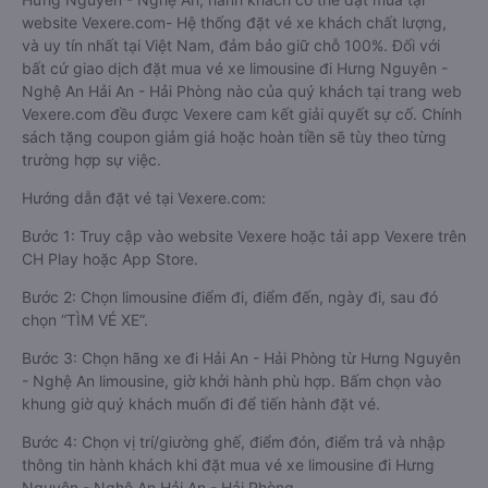
website Vexere.com- Hệ thống đặt vé xe khách chất lượng,
và uy tín nhất tại Việt Nam, đảm bảo giữ chỗ 100%. Đối với
bất cứ giao dịch đặt mua vé xe limousine đi Hưng Nguyên -
Nghệ An Hải An - Hải Phòng nào của quý khách tại trang web
Vexere.com đều được Vexere cam kết giải quyết sự cố. Chính
sách tặng coupon giảm giá hoặc hoàn tiền sẽ tùy theo từng
trường hợp sự việc.
Hướng dẫn đặt vé tại Vexere.com:
Bước 1: Truy cập vào website Vexere hoặc tải app Vexere trên
CH Play hoặc App Store.
Bước 2: Chọn limousine điểm đi, điểm đến, ngày đi, sau đó
chọn “TÌM VÉ XE”.
Bước 3: Chọn hãng xe đi Hải An - Hải Phòng từ Hưng Nguyên
- Nghệ An limousine, giờ khởi hành phù hợp. Bấm chọn vào
khung giờ quý khách muốn đi để tiến hành đặt vé.
Bước 4: Chọn vị trí/giường ghế, điểm đón, điểm trả và nhập
thông tin hành khách khi đặt mua vé xe limousine đi Hưng
Nguyên - Nghệ An Hải An - Hải Phòng