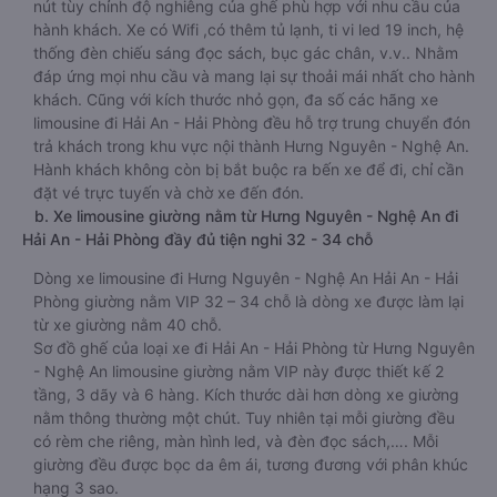
nút tùy chỉnh độ nghiêng của ghế phù hợp với nhu cầu của
hành khách. Xe có Wifi ,có thêm tủ lạnh, ti vi led 19 inch, hệ
thống đèn chiếu sáng đọc sách, bục gác chân, v.v.. Nhằm
đáp ứng mọi nhu cầu và mang lại sự thoải mái nhất cho hành
khách. Cũng với kích thước nhỏ gọn, đa số các hãng xe
limousine đi Hải An - Hải Phòng đều hỗ trợ trung chuyển đón
trả khách trong khu vực nội thành Hưng Nguyên - Nghệ An.
Hành khách không còn bị bắt buộc ra bến xe để đi, chỉ cần
đặt vé trực tuyến và chờ xe đến đón.
b. Xe limousine giường nằm từ Hưng Nguyên - Nghệ An đi
Hải An - Hải Phòng đầy đủ tiện nghi 32 - 34 chỗ
Dòng xe limousine đi Hưng Nguyên - Nghệ An Hải An - Hải
Phòng giường nằm VIP 32 – 34 chỗ là dòng xe được làm lại
từ xe giường nằm 40 chỗ.
Sơ đồ ghế của loại xe đi Hải An - Hải Phòng từ Hưng Nguyên
- Nghệ An limousine giường nằm VIP này được thiết kế 2
tầng, 3 dãy và 6 hàng. Kích thước dài hơn dòng xe giường
nằm thông thường một chút. Tuy nhiên tại mỗi giường đều
có rèm che riêng, màn hình led, và đèn đọc sách,…. Mỗi
giường đều được bọc da êm ái, tương đương với phân khúc
hạng 3 sao.