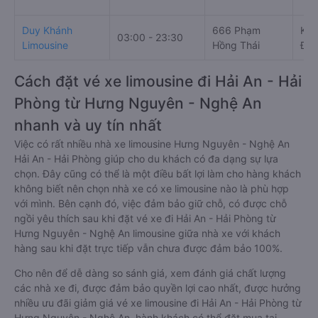
Duy Khánh
666 Phạm
Km 
03:00 - 23:30
Limousine
Hồng Thái
Đìn
Cách đặt vé xe limousine đi Hải An - Hải
Phòng từ Hưng Nguyên - Nghệ An
nhanh và uy tín nhất
Việc có rất nhiều nhà xe limousine Hưng Nguyên - Nghệ An
Hải An - Hải Phòng giúp cho du khách có đa dạng sự lựa
chọn. Đây cũng có thể là một điều bất lợi làm cho hàng khách
không biết nên chọn nhà xe có xe limousine nào là phù hợp
với mình. Bên cạnh đó, việc đảm bảo giữ chỗ, có được chỗ
ngồi yêu thích sau khi đặt vé xe đi Hải An - Hải Phòng từ
Hưng Nguyên - Nghệ An limousine giữa nhà xe với khách
hàng sau khi đặt trực tiếp vẫn chưa được đảm bảo 100%.
Cho nên để dễ dàng so sánh giá, xem đánh giá chất lượng
các nhà xe đi, được đảm bảo quyền lợi cao nhất, được hưởng
nhiều ưu đãi giảm giá vé xe limousine đi Hải An - Hải Phòng từ
Hưng Nguyên - Nghệ An, hành khách có thể đặt mua tại