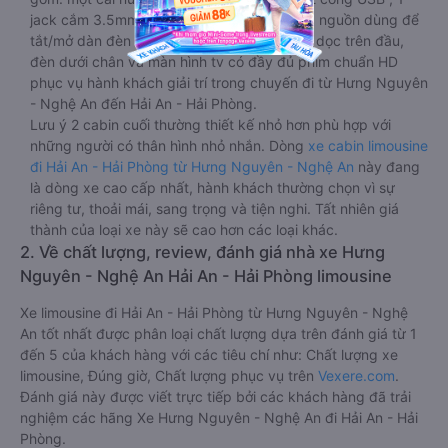
jack cắm 3.5mm và 3 cái nút có biểu tượng nguồn dùng để
tắt/mở dàn đèn chính của buồng nằm chạy dọc trên đầu,
đèn dưới chân và màn hình tv có đầy đủ phim chuẩn HD
phục vụ hành khách giải trí trong chuyến đi từ Hưng Nguyên
- Nghệ An đến Hải An - Hải Phòng.
Lưu ý 2 cabin cuối thường thiết kế nhỏ hơn phù hợp với
những người có thân hình nhỏ nhắn. Dòng
xe cabin limousine
đi Hải An - Hải Phòng từ Hưng Nguyên - Nghệ An
này đang
là dòng xe cao cấp nhất, hành khách thường chọn vì sự
riêng tư, thoải mái, sang trọng và tiện nghi. Tất nhiên giá
thành của loại xe này sẽ cao hơn các loại khác.
2. Về chất lượng, review, đánh giá nhà xe Hưng
Nguyên - Nghệ An Hải An - Hải Phòng limousine
Xe limousine đi Hải An - Hải Phòng từ Hưng Nguyên - Nghệ
An tốt nhất được phân loại chất lượng dựa trên đánh giá từ 1
đến 5 của khách hàng với các tiêu chí như: Chất lượng xe
limousine, Đúng giờ, Chất lượng phục vụ trên
Vexere.com
.
Đánh giá này được viết trực tiếp bởi các khách hàng đã trải
nghiệm các hãng Xe Hưng Nguyên - Nghệ An đi Hải An - Hải
Phòng.