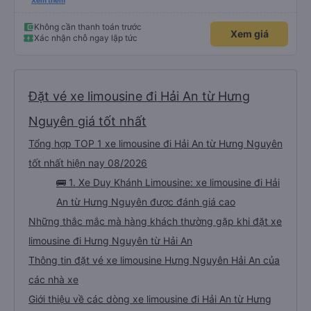
thích tài xế. Lái xe an toàn. Chu đáo, thân thiện, nhiệt tình. - Xe ngồi thoải
Xem thêm
mái, có massage, có ổ cắm sạc. - Giữa trời mưa bão, mình vẫn kịp giờ
check-in sân bay nên cho 5 sao.
Không cần thanh toán trước
Xem giá
Xác nhận chỗ ngay lập tức
Đặt vé xe limousine đi Hải An từ Hưng
Nguyên giá tốt nhất
Tổng hợp TOP 1 xe limousine đi Hải An từ Hưng Nguyên
tốt nhất hiện nay 08/2026
🚌 1. Xe Duy Khánh Limousine: xe limousine đi Hải
An từ Hưng Nguyên được đánh giá cao
Những thắc mắc mà hàng khách thường gặp khi đặt xe
limousine đi Hưng Nguyên từ Hải An
Thông tin đặt vé xe limousine Hưng Nguyên Hải An của
các nhà xe
Giới thiệu về các dòng xe limousine đi Hải An từ Hưng