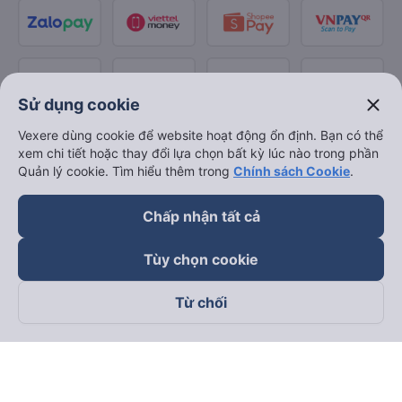
close
Sử dụng cookie
Vexere dùng cookie để website hoạt động ổn định. Bạn có thể
xem chi tiết hoặc thay đổi lựa chọn bất kỳ lúc nào trong phần
Quản lý cookie. Tìm hiểu thêm trong
Chính sách Cookie
.
Chấp nhận tất cả
Tùy chọn cookie
Từ chối
Theo dõi chúng tôi trên
Facebook
Tiktok
Youtube