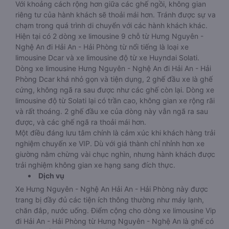
Với khoảng cách rộng hơn giữa các ghế ngồi, không gian
riêng tư của hành khách sẽ thoải mái hơn. Tránh được sự va
chạm trong quá trình di chuyển với các hành khách khác.
Hiện tại có 2 dòng xe limousine 9 chỗ từ Hưng Nguyên -
Nghệ An đi Hải An - Hải Phòng từ nổi tiếng là loại xe
limousine Dcar và xe limousine độ từ xe Huyndai Solati.
Dòng xe limousine Hưng Nguyên - Nghệ An đi Hải An - Hải
Phòng Dcar khá nhỏ gọn và tiện dụng, 2 ghế đầu xe là ghế
cứng, không ngã ra sau được như các ghế còn lại. Dòng xe
limousine độ từ Solati lại có trần cao, không gian xe rộng rãi
và rất thoáng. 2 ghế đầu xe của dòng này vẫn ngã ra sau
được, và các ghế ngã ra thoải mái hơn.
Một điều đáng lưu tâm chính là cảm xúc khi khách hàng trải
nghiệm chuyến xe VIP. Dù với giá thành chỉ nhỉnh hơn xe
giường nằm chừng vài chục nghìn, nhưng hành khách được
trải nghiệm không gian xe hạng sang đích thực.
Dịch vụ
Xe Hưng Nguyên - Nghệ An Hải An - Hải Phòng này được
trang bị đầy đủ các tiện ích thông thường như máy lạnh,
chăn đắp, nước uống. Điểm cộng cho dòng xe limousine Vip
đi Hải An - Hải Phòng từ Hưng Nguyên - Nghệ An là ghế có