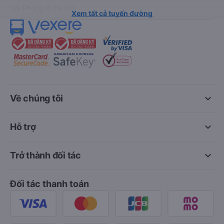
Hải Phòng đi Hà Nội
Xem tất cả tuyến đường
keyboard_arrow_down
Về chúng tôi
keyboard_arrow_down
Hỗ trợ
keyboard_arrow_down
Trở thành đối tác
Đối tác thanh toán