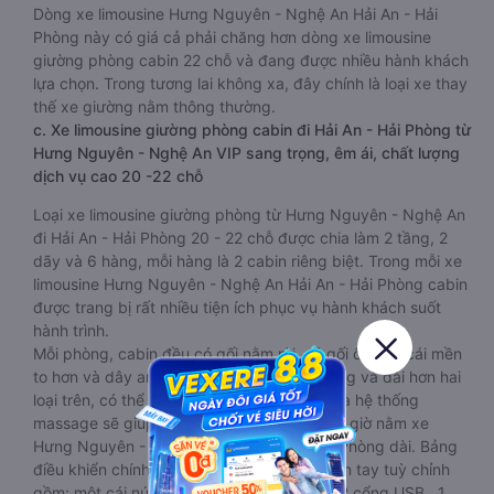
Dòng xe limousine Hưng Nguyên - Nghệ An Hải An - Hải
Phòng này có giá cả phải chăng hơn dòng xe limousine
giường phòng cabin 22 chỗ và đang được nhiều hành khách
lựa chọn. Trong tương lai không xa, đây chính là loại xe thay
thế xe giường nằm thông thường.
c. Xe limousine giường phòng cabin đi Hải An - Hải Phòng từ
Hưng Nguyên - Nghệ An VIP sang trọng, êm ái, chất lượng
dịch vụ cao 20 -22 chỗ
Loại xe limousine giường phòng từ Hưng Nguyên - Nghệ An
đi Hải An - Hải Phòng 20 - 22 chỗ được chia làm 2 tầng, 2
dãy và 6 hàng, mỗi hàng là 2 cabin riêng biệt. Trong mỗi xe
limousine Hưng Nguyên - Nghệ An Hải An - Hải Phòng cabin
được trang bị rất nhiều tiện ích phục vụ hành khách suốt
hành trình.
Mỗi phòng, cabin đều có gối nằm rời, có gối ôm, có cái mền
to hơn và dây an toàn seat belt. Giường rộng và dài hơn hai
loại trên, có thể lăn lộn thoải mái. Đặc biệt là hệ thống
massage sẽ giúp bạn thư giãn trong những giờ nằm xe
Hưng Nguyên - Nghệ An đến Hải An - Hải Phòng dài. Bảng
điều khiển chính nằm ngay cạnh đầu để tiện tay tuỳ chỉnh
gồm: một cái nút to đùng để gọi tiếp viên, 2 cổng USB , 1