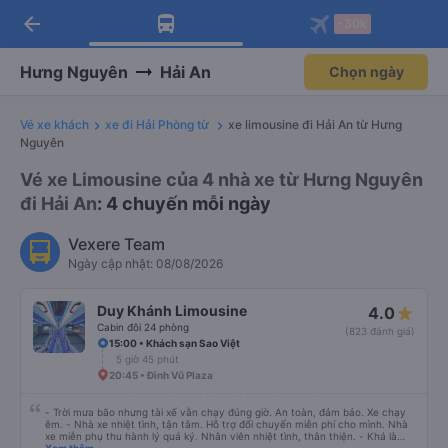
arrow_back
Tải app Vexere ngay!
Tải app Vexere
-30k
Mở app
Mở app
Nhận ưu đãi thành viên độc
-30k/ghế khi đặt vé máy bay qua
quyền
app
Hưng Nguyên
Hải An
Chọn ngày
Vé xe khách
xe đi Hải Phòng từ
xe limousine đi Hải An từ Hưng
Nguyên
Vé xe Limousine của 4 nhà xe từ Hưng Nguyên
đi Hải An
: 4 chuyến mỗi ngày
Vexere Team
Ngày cập nhật: 08/08/2026
Duy Khánh Limousine
4.0
Cabin đôi 24 phòng
(823 đánh giá)
15:00 • Khách sạn Sao Việt
5 giờ 45 phút
20:45 • Đình Vũ Plaza
- Trời mưa bão nhưng tài xế vẫn chạy đúng giờ. An toàn, đảm bảo. Xe chạy
êm. - Nhà xe nhiệt tình, tận tâm. Hỗ trợ đổi chuyến miễn phí cho mình. Nhà
xe miễn phụ thu hành lý quá ký. Nhân viên nhiệt tình, thân thiện. - Khá là