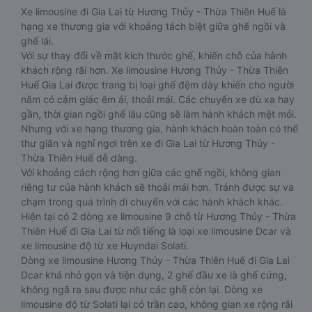
Xe limousine đi Gia Lai từ Hương Thủy - Thừa Thiên Huế là
hạng xe thương gia với khoảng tách biệt giữa ghế ngồi và
ghế lái.
Với sự thay đổi về mặt kích thước ghế, khiến chỗ của hành
khách rộng rãi hơn. Xe limousine Hương Thủy - Thừa Thiên
Huế Gia Lai được trang bị loại ghế đệm dày khiến cho người
nằm có cảm giác êm ái, thoải mái. Các chuyến xe dù xa hay
gần, thời gian ngồi ghế lâu cũng sẽ làm hành khách mệt mỏi.
Nhưng với xe hạng thương gia, hành khách hoàn toàn có thể
thư giãn và nghỉ ngơi trên xe đi Gia Lai từ Hương Thủy -
Thừa Thiên Huế dễ dàng.
Với khoảng cách rộng hơn giữa các ghế ngồi, không gian
riêng tư của hành khách sẽ thoải mái hơn. Tránh được sự va
chạm trong quá trình di chuyển với các hành khách khác.
Hiện tại có 2 dòng xe limousine 9 chỗ từ Hương Thủy - Thừa
Thiên Huế đi Gia Lai từ nổi tiếng là loại xe limousine Dcar và
xe limousine độ từ xe Huyndai Solati.
Dòng xe limousine Hương Thủy - Thừa Thiên Huế đi Gia Lai
Dcar khá nhỏ gọn và tiện dụng, 2 ghế đầu xe là ghế cứng,
không ngã ra sau được như các ghế còn lại. Dòng xe
limousine độ từ Solati lại có trần cao, không gian xe rộng rãi