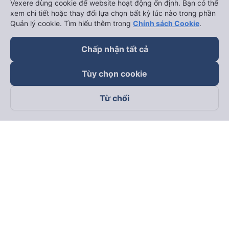
Vexere dùng cookie để website hoạt động ổn định. Bạn có thể
xem chi tiết hoặc thay đổi lựa chọn bất kỳ lúc nào trong phần
Quản lý cookie. Tìm hiểu thêm trong
Chính sách Cookie
.
Chấp nhận tất cả
Tùy chọn cookie
Từ chối
Theo dõi chúng tôi trên
Facebook
Tiktok
Youtube
Công ty TNHH Thương Mại Dịch Vụ Vexere
Địa chỉ đăng ký kinh doanh: 8C Chữ Đồng Tử, Phường Tân
Sơn Nhất, TP. Hồ Chí Minh, Việt Nam
Địa chỉ
:
Lầu 2, toà nhà H3 Circo Hoàng Diệu, 384 Hoàng Diệu,
Phường Khánh Hội, TP Hồ Chí Minh, Việt Nam
Tầng 3, toà nhà 101 Láng Hạ, 101 Láng Hạ, Phường Láng, TP.