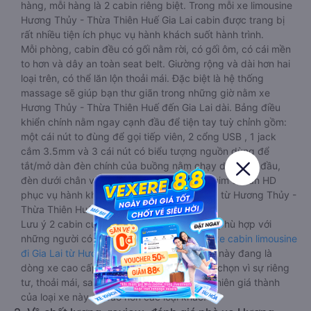
hàng, mỗi hàng là 2 cabin riêng biệt. Trong mỗi xe limousine
Hương Thủy - Thừa Thiên Huế Gia Lai cabin được trang bị
rất nhiều tiện ích phục vụ hành khách suốt hành trình.
Mỗi phòng, cabin đều có gối nằm rời, có gối ôm, có cái mền
to hơn và dây an toàn seat belt. Giường rộng và dài hơn hai
loại trên, có thể lăn lộn thoải mái. Đặc biệt là hệ thống
massage sẽ giúp bạn thư giãn trong những giờ nằm xe
Hương Thủy - Thừa Thiên Huế đến Gia Lai dài. Bảng điều
khiển chính nằm ngay cạnh đầu để tiện tay tuỳ chỉnh gồm:
một cái nút to đùng để gọi tiếp viên, 2 cổng USB , 1 jack
cắm 3.5mm và 3 cái nút có biểu tượng nguồn dùng để
tắt/mở dàn đèn chính của buồng nằm chạy dọc trên đầu,
đèn dưới chân và màn hình tv có đầy đủ phim chuẩn HD
phục vụ hành khách giải trí trong chuyến đi từ Hương Thủy -
Thừa Thiên Huế đến Gia Lai.
Lưu ý 2 cabin cuối thường thiết kế nhỏ hơn phù hợp với
những người có thân hình nhỏ nhắn. Dòng
xe cabin limousine
đi Gia Lai từ Hương Thủy - Thừa Thiên Huế
này đang là
dòng xe cao cấp nhất, hành khách thường chọn vì sự riêng
tư, thoải mái, sang trọng và tiện nghi. Tất nhiên giá thành
của loại xe này sẽ cao hơn các loại khác.