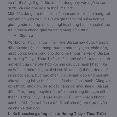
và rất thoáng. 2 ghế đầu xe của dòng này vẫn ngã ra sau
được, và các ghế ngã ra thoải mái hơn.
Một điều đáng lưu tâm chính là cảm xúc khi khách hàng trải
nghiệm chuyến xe VIP. Dù với giá thành chỉ nhỉnh hơn xe
giường nằm chừng vài chục nghìn, nhưng hành khách được
trải nghiệm không gian xe hạng sang đích thực.
Dịch vụ
Xe Hương Thủy - Thừa Thiên Huế Gia Lai này được trang bị
đầy đủ các tiện ích thông thường như máy lạnh, chăn đắp,
nước uống. Điểm cộng cho dòng xe limousine Vip đi Gia Lai
từ Hương Thủy - Thừa Thiên Huế là ghế có nút tùy chỉnh độ
nghiêng của ghế phù hợp với nhu cầu của hành khách. Xe
có Wifi ,có thêm tủ lạnh, ti vi led 19 inch, hệ thống đèn chiếu
sáng đọc sách, bục gác chân, v.v.. Nhằm đáp ứng mọi nhu
cầu và mang lại sự thoải mái nhất cho hành khách. Cũng với
kích thước nhỏ gọn, đa số các hãng xe limousine đi Gia Lai
đều hỗ trợ trung chuyển đón trả khách trong khu vực nội
thành Hương Thủy - Thừa Thiên Huế. Hành khách không
còn bị bắt buộc ra bến xe để đi, chỉ cần đặt vé trực tuyến
và chờ xe đến đón.
b. Xe limousine giường nằm từ Hương Thủy - Thừa Thiên