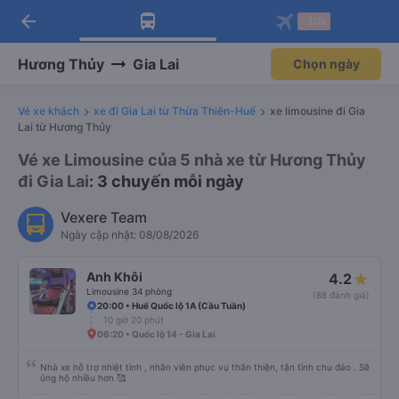
arrow_back
Tải app Vexere ngay!
Tải app Vexere
-30k
Mở app
Mở app
Nhận ưu đãi thành viên độc
-30k/ghế khi đặt vé máy bay qua
quyền
app
Hương Thủy
Gia Lai
Chọn ngày
Vé xe khách
xe đi Gia Lai từ Thừa Thiên-Huế
xe limousine đi Gia
Lai từ Hương Thủy
Vé xe Limousine của 5 nhà xe từ Hương Thủy
đi Gia Lai
: 3 chuyến mỗi ngày
Vexere Team
Ngày cập nhật: 08/08/2026
Anh Khôi
4.2
Limousine 34 phòng
(88 đánh giá)
20:00 • Huế Quốc lộ 1A (Cầu Tuần)
10 giờ 20 phút
06:20 • Quốc lộ 14 - Gia Lai
Nhà xe hỗ trợ nhiệt tình , nhân viên phục vụ thân thiện, tận tình chu đáo . Sẽ
ủng hộ nhiều hơn 🥰