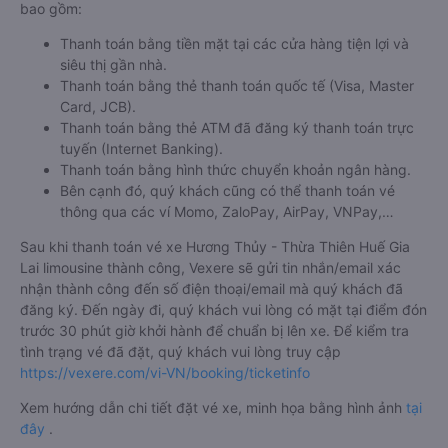
bao gồm:
Thanh toán bằng tiền mặt tại các cửa hàng tiện lợi và
siêu thị gần nhà.
Thanh toán bằng thẻ thanh toán quốc tế (Visa, Master
Card, JCB).
Thanh toán bằng thẻ ATM đã đăng ký thanh toán trực
tuyến (Internet Banking).
Thanh toán bằng hình thức chuyển khoản ngân hàng.
Bên cạnh đó, quý khách cũng có thể thanh toán vé
thông qua các ví Momo, ZaloPay, AirPay, VNPay,…
Sau khi thanh toán vé xe Hương Thủy - Thừa Thiên Huế Gia
Lai limousine thành công, Vexere sẽ gửi tin nhắn/email xác
nhận thành công đến số điện thoại/email mà quý khách đã
đăng ký. Đến ngày đi, quý khách vui lòng có mặt tại điểm đón
trước 30 phút giờ khởi hành để chuẩn bị lên xe. Để kiểm tra
tình trạng vé đã đặt, quý khách vui lòng truy cập
https://vexere.com/vi-VN/booking/ticketinfo
Xem hướng dẫn chi tiết đặt vé xe, minh họa bằng hình ảnh
tại
đây
.