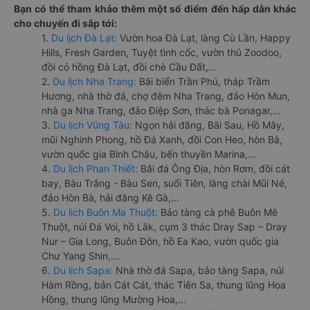
Bạn có thể tham khảo thêm một số điểm đến hấp dẫn khác
cho chuyến đi sắp tới:
1.
Du lịch Đà Lạt:
Vườn hoa Đà Lạt, làng Cù Lần, Happy
Hills, Fresh Garden, Tuyệt tình cốc, vườn thú Zoodoo,
đồi cỏ hồng Đà Lạt, đồi chè Cầu Đất,...
2.
Du lịch Nha Trang:
Bãi biển Trần Phú, tháp Trầm
Hương, nhà thờ đá, chợ đêm Nha Trang, đảo Hòn Mun,
nhà ga Nha Trang, đảo Điệp Sơn, thác bà Ponagar,...
3.
Du lịch Vũng Tàu:
Ngọn hải đăng, Bãi Sau, Hồ Mây,
mũi Nghinh Phong, hồ Đá Xanh, đồi Con Heo, hòn Bà,
vườn quốc gia Bình Châu, bến thuyền Marina,...
4.
Du lịch Phan Thiết:
Bãi đá Ông Địa, hòn Rơm, đồi cát
bay, Bàu Trắng - Bàu Sen, suối Tiên, làng chài Mũi Né,
đảo Hòn Bà, hải đăng Kê Gà,...
5.
Du lịch Buôn Ma Thuột:
Bảo tàng cà phê Buôn Mê
Thuột, núi Đá Voi, hồ Lắk, cụm 3 thác Dray Sap – Dray
Nur – Gia Long, Buôn Đôn, hồ Ea Kao, vườn quốc gia
Chư Yang Shin,...
6.
Du lịch Sapa:
Nhà thờ đá Sapa, bảo tàng Sapa, núi
Hàm Rồng, bản Cát Cát, thác Tiên Sa, thung lũng Hoa
Hồng, thung lũng Mường Hoa,...