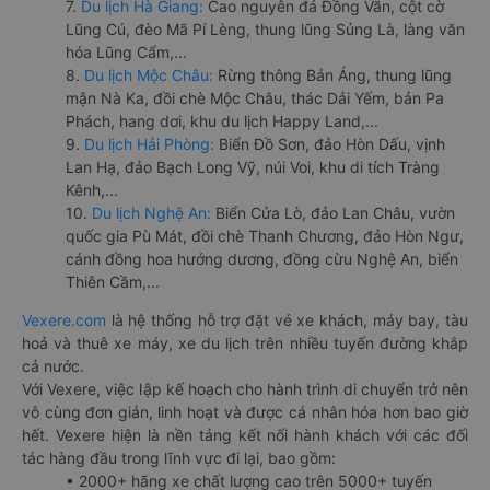
7.
Du lịch Hà Giang:
Cao nguyên đá Đồng Văn, cột cờ
Lũng Cú, đèo Mã Pí Lèng, thung lũng Sủng Là, làng văn
hóa Lũng Cẩm,...
8.
Du lịch Mộc Châu:
Rừng thông Bản Áng, thung lũng
mận Nà Ka, đồi chè Mộc Châu, thác Dải Yếm, bản Pa
Phách, hang dơi, khu du lịch Happy Land,...
9.
Du lịch Hải Phòng:
Biển Đồ Sơn, đảo Hòn Dấu, vịnh
Lan Hạ, đảo Bạch Long Vỹ, núi Voi, khu di tích Tràng
Kênh,...
10.
Du lịch Nghệ An:
Biển Cửa Lò, đảo Lan Châu, vườn
quốc gia Pù Mát, đồi chè Thanh Chương, đảo Hòn Ngư,
cánh đồng hoa hướng dương, đồng cừu Nghệ An, biển
Thiên Cầm,...
Vexere.com
là hệ thống hỗ trợ đặt vé xe khách, máy bay, tàu
hoả và thuê xe máy, xe du lịch trên nhiều tuyến đường khắp
cả nước.
Với Vexere, việc lập kế hoạch cho hành trình di chuyển trở nên
vô cùng đơn giản, linh hoạt và được cá nhân hóa hơn bao giờ
hết. Vexere hiện là nền tảng kết nối hành khách với các đối
tác hàng đầu trong lĩnh vực đi lại, bao gồm:
• 2000+ hãng xe chất lượng cao trên 5000+ tuyến