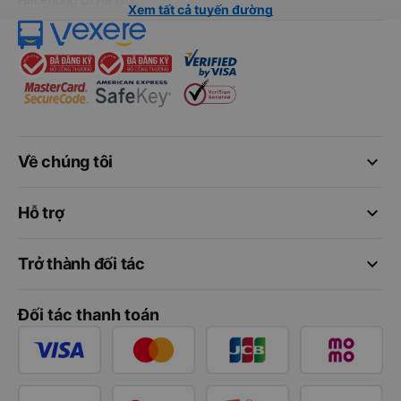
Xem tất cả tuyến đường
keyboard_arrow_down
Về chúng tôi
keyboard_arrow_down
Hỗ trợ
keyboard_arrow_down
Trở thành đối tác
Đối tác thanh toán