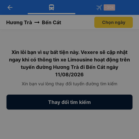
arrow_back
Tải app Vexere ngay!
Tải app Vexere
-30k
Mở app
Mở app
Nhận ưu đãi thành viên độc
-30k/ghế khi đặt vé máy bay qua
quyền
app
Hương Trà
Bến Cát
Chọn ngày
Xin lỗi bạn vì sự bất tiện này. Vexere sẽ cập nhật
ngay khi có thông tin xe Limousine hoạt động trên
tuyến đường Hương Trà đi Bến Cát ngày
11/08/2026
Xin bạn vui lòng thay đổi tuyến đường tìm kiếm
Thay đổi tìm kiếm