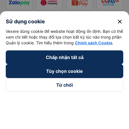
close
Sử dụng cookie
Vexere dùng cookie để website hoạt động ổn định. Bạn có thể
xem chi tiết hoặc thay đổi lựa chọn bất kỳ lúc nào trong phần
Quản lý cookie. Tìm hiểu thêm trong
Chính sách Cookie
.
Chấp nhận tất cả
Tùy chọn cookie
Từ chối
Theo dõi chúng tôi trên
Facebook
Tiktok
Youtube
Công ty TNHH Thương Mại Dịch Vụ Vexere