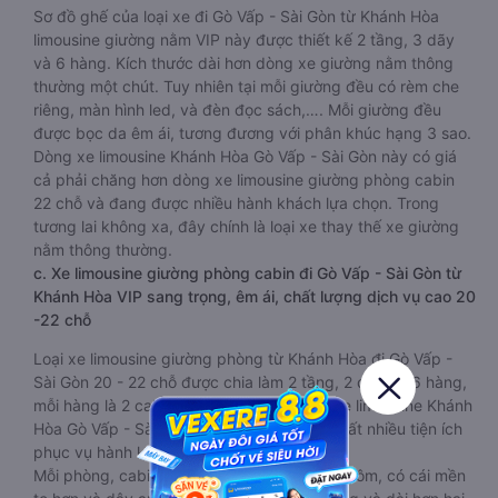
Sơ đồ ghế của loại xe đi Gò Vấp - Sài Gòn từ Khánh Hòa
limousine giường nằm VIP này được thiết kế 2 tầng, 3 dãy
và 6 hàng. Kích thước dài hơn dòng xe giường nằm thông
thường một chút. Tuy nhiên tại mỗi giường đều có rèm che
riêng, màn hình led, và đèn đọc sách,…. Mỗi giường đều
được bọc da êm ái, tương đương với phân khúc hạng 3 sao.
Dòng xe limousine Khánh Hòa Gò Vấp - Sài Gòn này có giá
cả phải chăng hơn dòng xe limousine giường phòng cabin
22 chỗ và đang được nhiều hành khách lựa chọn. Trong
tương lai không xa, đây chính là loại xe thay thế xe giường
nằm thông thường.
c. Xe limousine giường phòng cabin đi Gò Vấp - Sài Gòn từ
Khánh Hòa VIP sang trọng, êm ái, chất lượng dịch vụ cao 20
-22 chỗ
Loại xe limousine giường phòng từ Khánh Hòa đi Gò Vấp -
Sài Gòn 20 - 22 chỗ được chia làm 2 tầng, 2 dãy và 6 hàng,
mỗi hàng là 2 cabin riêng biệt. Trong mỗi xe limousine Khánh
Hòa Gò Vấp - Sài Gòn cabin được trang bị rất nhiều tiện ích
phục vụ hành khách suốt hành trình.
Mỗi phòng, cabin đều có gối nằm rời, có gối ôm, có cái mền