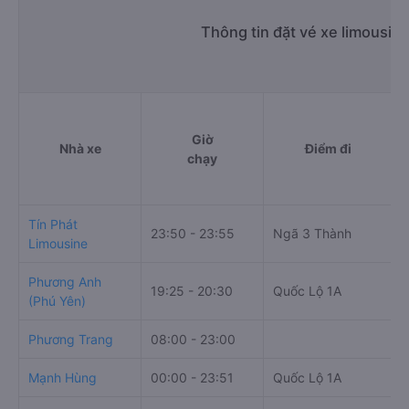
Thông tin đặt vé xe limousin
Giờ
Nhà xe
Điểm đi
chạy
Tín Phát
23:50 - 23:55
Ngã 3 Thành
1
Limousine
Phương Anh
3
19:25 - 20:30
Quốc Lộ 1A
(Phú Yên)
C
Phương Trang
08:00 - 23:00
Mạnh Hùng
00:00 - 23:51
Quốc Lộ 1A
Q