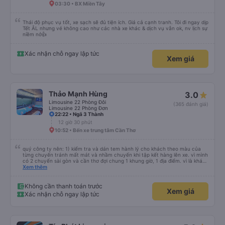
03:30 • BX Miền Tây
Thái độ phục vụ tốt, xe sạch sẽ đủ tiện ích. Giá cả cạnh tranh. Tôi đi ngay dịp
Tết ÂL nhưng vé không cao như các nhà xe khác & dịch vụ vẫn ok, nv lịch sự
niềm nở👍
Xác nhận chỗ ngay lập tức
Xem giá
Thảo Mạnh Hùng
3.0
Limousine 22 Phòng Đôi
(365 đánh giá)
Limousine 22 Phòng Đơn
22:22 • Ngã 3 Thành
12 giờ 30 phút
10:52 • Bến xe trung tâm Cần Thơ
quý công ty nên: 1) kiểm tra và dán tem hành lý cho khách theo màu của
từng chuyến tránh mất mát và nhầm chuyến khi tập kết hàng lên xe. vì mình
có 2 chuyến sài gòn và cần thơ đợi chung 1 khung giờ, 1 địa điểm. vì là khách
thân thiết của quý công ty nên rất hài lòng và tin tưởng. tuy nhiên rất mong
Xem thêm
muốn đội ngũ nhân viên anh chị em nhà xe cùng nhau cải thiện ngày một
phát triển. 2) đồng nhất về cách giao tiếp và CSKH nhẹ nhàng, chu đáo nữa
thì chắc chắn quy công ty là nhà xe được yêu thích và lựa chọn số 1 quy
Không cần thanh toán trước
Xem giá
nhơn. rất cảm ơn quý anh chị em cty cũng như chị Thảo đã lắng nghe và
Xác nhận chỗ ngay lập tức
tiếp nhận. " khách hàng thân thiết nhiều năm của nhà xe từ thời sinh viên"