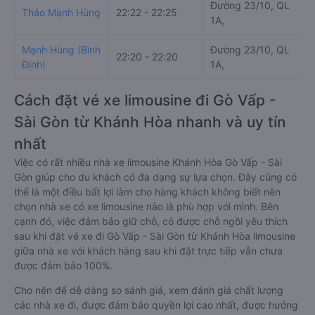
Đường 23/10, QL
Thảo Mạnh Hùng
22:22 - 22:25
2
1A,
Mạnh Hùng (Bình
Đường 23/10, QL
22:20 - 22:20
K
Định)
1A,
Cách đặt vé xe limousine đi Gò Vấp -
Sài Gòn từ Khánh Hòa nhanh và uy tín
nhất
Việc có rất nhiều nhà xe limousine Khánh Hòa Gò Vấp - Sài
Gòn giúp cho du khách có đa dạng sự lựa chọn. Đây cũng có
thể là một điều bất lợi làm cho hàng khách không biết nên
chọn nhà xe có xe limousine nào là phù hợp với mình. Bên
cạnh đó, việc đảm bảo giữ chỗ, có được chỗ ngồi yêu thích
sau khi đặt vé xe đi Gò Vấp - Sài Gòn từ Khánh Hòa limousine
giữa nhà xe với khách hàng sau khi đặt trực tiếp vẫn chưa
được đảm bảo 100%.
Cho nên để dễ dàng so sánh giá, xem đánh giá chất lượng
các nhà xe đi, được đảm bảo quyền lợi cao nhất, được hưởng