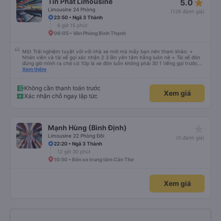
star_rate
Tín Phát Limousine
5.0
Limousine 24 Phòng
(126 đánh giá)
23:50 • Ngã 3 Thành
6 giờ 15 phút
06:05 • Văn Phòng Bình Thạnh
Một Trãi nghiệm tuyệt vời với nhà xe mới mà mấy bạn nên tham khảo: +
Nhân viên và tài xế gọi xác nhận 2 3 lần yên tâm hẵng luôn nè + Tài xế đón
đúng giờ mình ra chờ có 10p là xe đón luôn không phải 30 1 tiếng gọi trước
đợi cực + Xe mới, xịn, thơm và Đặt biệt là cực kỳ ưng mền gối trên xe luôn
Xem thêm
nha. Bình thường toàn gối da nằm đau cả cổ mà đây gối này nhà xe đổi hết
luôn qua gối dạng lông êm cực. + Giường rộng cực kỳ, có móc treo dép ở
trên không bị vướng chân như các xe khác mình từng đi + Tài xế lơ xe nhiệt
Không cần thanh toán trước
Xem giá
tình hỗ trợ hỏi đón trả cực bao nhiệt tình nhẹ nhàn luôn nha + Trên xe còn
Xác nhận chỗ ngay lập tức
có bánh nước, khăn lạnh. Tới trạm tài xế còn tinh ý chuẩn bị thêm khăn lạnh
ở trạm dừng nữa. 10đ cho sự tinh tế của nhà xe nha.
star_rate
Mạnh Hùng (Bình Định)
Limousine 22 Phòng Đôi
(0 đánh giá)
22:20 • Ngã 3 Thành
12 giờ 30 phút
10:50 • Bến xe trung tâm Cần Thơ
Xem giá