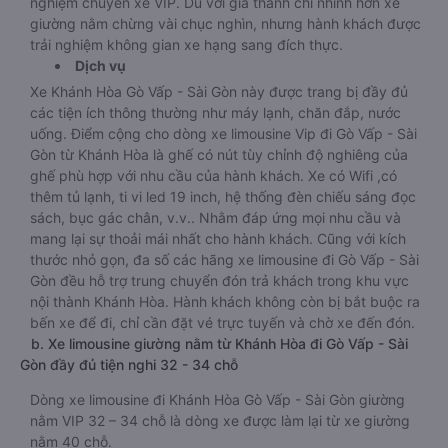
nghiệm chuyến xe VIP. Dù với giá thành chỉ nhỉnh hơn xe
giường nằm chừng vài chục nghìn, nhưng hành khách được
trải nghiệm không gian xe hạng sang đích thực.
Dịch vụ
Xe Khánh Hòa Gò Vấp - Sài Gòn này được trang bị đầy đủ
các tiện ích thông thường như máy lạnh, chăn đắp, nước
uống. Điểm cộng cho dòng xe limousine Vip đi Gò Vấp - Sài
Gòn từ Khánh Hòa là ghế có nút tùy chỉnh độ nghiêng của
ghế phù hợp với nhu cầu của hành khách. Xe có Wifi ,có
thêm tủ lạnh, ti vi led 19 inch, hệ thống đèn chiếu sáng đọc
sách, bục gác chân, v.v.. Nhằm đáp ứng mọi nhu cầu và
mang lại sự thoải mái nhất cho hành khách. Cũng với kích
thước nhỏ gọn, đa số các hãng xe limousine đi Gò Vấp - Sài
Gòn đều hỗ trợ trung chuyển đón trả khách trong khu vực
nội thành Khánh Hòa. Hành khách không còn bị bắt buộc ra
bến xe để đi, chỉ cần đặt vé trực tuyến và chờ xe đến đón.
b. Xe limousine giường nằm từ Khánh Hòa đi Gò Vấp - Sài
Gòn đầy đủ tiện nghi 32 - 34 chỗ
Dòng xe limousine đi Khánh Hòa Gò Vấp - Sài Gòn giường
nằm VIP 32 – 34 chỗ là dòng xe được làm lại từ xe giường
nằm 40 chỗ.