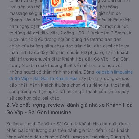
to hơn và dây an toàn seat belt. Giường rộng và dài hơn hai
loại trên, có thể lăn lộn thoải mái. Đặc biệt là hệ thống
massage sẽ giúp bạn thư giãn trong những giờ nằm xe
Khánh Hòa đến Gò Vấp - Sài Gòn dài. Bảng điều khiển chính
nằm ngay cạnh đầu để tiện tay tuỳ chỉnh gồm: một cái nút
to đùng để gọi tiếp viên, 2 cổng USB , 1 jack cắm 3.5mm và
3 cái nút có biểu tượng nguồn dùng để tắt/mở dàn đèn
chính của buồng nằm chạy dọc trên đầu, đèn dưới chân và
màn hình tv có đầy đủ phim chuẩn HD phục vụ hành khách
giải trí trong chuyến đi từ Khánh Hòa đến Gò Vấp - Sài Gòn.
Lưu ý 2 cabin cuối thường thiết kế nhỏ hơn phù hợp với
những người có thân hình nhỏ nhắn. Dòng
xe cabin limousine
đi Gò Vấp - Sài Gòn từ Khánh Hòa
này đang là dòng xe cao
cấp nhất, hành khách thường chọn vì sự riêng tư, thoải mái,
sang trọng và tiện nghi. Tất nhiên giá thành của loại xe này
sẽ cao hơn các loại khác.
2. Về chất lượng, review, đánh giá nhà xe Khánh Hòa
Gò Vấp - Sài Gòn limousine
Xe limousine đi Gò Vấp - Sài Gòn từ Khánh Hòa tốt nhất được
phân loại chất lượng dựa trên đánh giá từ 1 đến 5 của khách
hàng với các tiêu chí như: Chất lượng xe limousine, Đúng giờ,