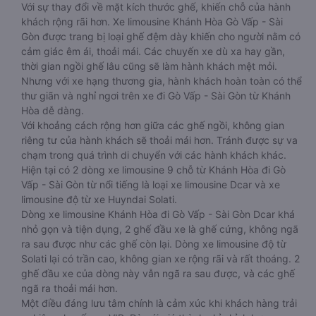
Với sự thay đổi về mặt kích thước ghế, khiến chỗ của hành
khách rộng rãi hơn. Xe limousine Khánh Hòa Gò Vấp - Sài
Gòn được trang bị loại ghế đệm dày khiến cho người nằm có
cảm giác êm ái, thoải mái. Các chuyến xe dù xa hay gần,
thời gian ngồi ghế lâu cũng sẽ làm hành khách mệt mỏi.
Nhưng với xe hạng thương gia, hành khách hoàn toàn có thể
thư giãn và nghỉ ngơi trên xe đi Gò Vấp - Sài Gòn từ Khánh
Hòa dễ dàng.
Với khoảng cách rộng hơn giữa các ghế ngồi, không gian
riêng tư của hành khách sẽ thoải mái hơn. Tránh được sự va
chạm trong quá trình di chuyển với các hành khách khác.
Hiện tại có 2 dòng xe limousine 9 chỗ từ Khánh Hòa đi Gò
Vấp - Sài Gòn từ nổi tiếng là loại xe limousine Dcar và xe
limousine độ từ xe Huyndai Solati.
Dòng xe limousine Khánh Hòa đi Gò Vấp - Sài Gòn Dcar khá
nhỏ gọn và tiện dụng, 2 ghế đầu xe là ghế cứng, không ngã
ra sau được như các ghế còn lại. Dòng xe limousine độ từ
Solati lại có trần cao, không gian xe rộng rãi và rất thoáng. 2
ghế đầu xe của dòng này vẫn ngã ra sau được, và các ghế
ngã ra thoải mái hơn.
Một điều đáng lưu tâm chính là cảm xúc khi khách hàng trải