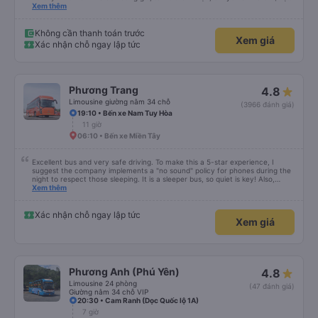
dù vẫn hơi xóc, nhưng đó là đặc trưng của Việt Nam ^^), và chỗ ngồi thoải
Xem thêm
mái. Chúng tôi thực sự rất hài lòng.
Không cần thanh toán trước
Xem giá
Xác nhận chỗ ngay lập tức
Phương Trang
4.8
Limousine giường nằm 34 chỗ
(3966 đánh giá)
19:10 • Bến xe Nam Tuy Hòa
11 giờ
06:10 • Bến xe Miền Tây
Excellent bus and very safe driving. To make this a 5-star experience, I
suggest the company implements a "no sound" policy for phones during the
night to respect those sleeping. It is a sleeper bus, so quiet is key! Also,
please display the Wi-Fi password clearly inside the cabin for convenience. I
Xem thêm
would definitely ride with them again! -------------- ​ Xe chất lượng tốt và
tài xế lái xe rất an toàn. Để dịch vụ hoàn hảo hơn, tôi góp ý nhà xe nên có
quy định rõ ràng về việc giữ im lặng (tắt âm thanh điện thoại) vào ban đêm
Xác nhận chỗ ngay lập tức
Xem giá
để tránh làm phiền hành khách khác ngủ. Ngoài ra, nhà xe nên dán sẵn mật
khẩu Wi-Fi trong xe để hành khách dễ dàng sử dụng. Tôi vẫn sẽ tiếp tục ủng
hộ nhà xe trong tương lai!
Phương Anh (Phú Yên)
4.8
Limousine 24 phòng
(47 đánh giá)
Giường nằm 34 chỗ VIP
20:30 • Cam Ranh (Dọc Quốc lộ 1A)
7 giờ