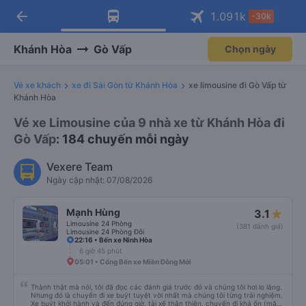
arrow_back
Tải app Vexere ngay!
Tải app Vexere
1.091
k
-30k
Mở app
Mở app
Nhận ưu đãi thành viên độc
-30k/ghế khi đặt vé máy bay qua
quyền
app
Khánh Hòa
Gò Vấp
Chọn ngày
Vé xe khách
xe đi Sài Gòn từ Khánh Hòa
xe limousine đi Gò Vấp từ
Khánh Hòa
Vé xe Limousine của 9 nhà xe từ Khánh Hòa đi
Gò Vấp
: 184 chuyến mỗi ngày
Vexere Team
Ngày cập nhật: 07/08/2026
Mạnh Hùng
3.1
Limousine 24 Phòng
(381 đánh giá)
Limousine 24 Phòng Đôi
22:16 • Bến xe Ninh Hòa
6 giờ 45 phút
05:01 • Cổng Bến xe Miền Đông Mới
Thành thật mà nói, tôi đã đọc các đánh giá trước đó và chúng tôi hơi lo lắng.
Nhưng đó là chuyến đi xe buýt tuyệt vời nhất mà chúng tôi từng trải nghiệm.
Xe buýt khởi hành và đến đúng giờ, tài xế thân thiện, chuyến đi khá ổn (mặc