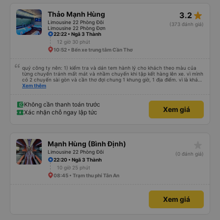
star_rate
Thảo Mạnh Hùng
3.2
Limousine 22 Phòng Đôi
(373 đánh giá)
Limousine 22 Phòng Đơn
22:22 • Ngã 3 Thành
12 giờ 30 phút
10:52 • Bến xe trung tâm Cần Thơ
quý công ty nên: 1) kiểm tra và dán tem hành lý cho khách theo màu của
từng chuyến tránh mất mát và nhầm chuyến khi tập kết hàng lên xe. vì mình
có 2 chuyến sài gòn và cần thơ đợi chung 1 khung giờ, 1 địa điểm. vì là khách
thân thiết của quý công ty nên rất hài lòng và tin tưởng. tuy nhiên rất mong
Xem thêm
muốn đội ngũ nhân viên anh chị em nhà xe cùng nhau cải thiện ngày một
phát triển. 2) đồng nhất về cách giao tiếp và CSKH nhẹ nhàng, chu đáo nữa
thì chắc chắn quy công ty là nhà xe được yêu thích và lựa chọn số 1 quy
Không cần thanh toán trước
Xem giá
nhơn. rất cảm ơn quý anh chị em cty cũng như chị Thảo đã lắng nghe và
Xác nhận chỗ ngay lập tức
tiếp nhận. " khách hàng thân thiết nhiều năm của nhà xe từ thời sinh viên"
star_rate
Mạnh Hùng (Bình Định)
Limousine 22 Phòng Đôi
(0 đánh giá)
22:20 • Ngã 3 Thành
10 giờ 25 phút
08:45 • Trạm thu phí Tân An
Xem giá