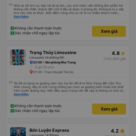
Nhà xe rất lịch sự, bác tài lái xe êm, các anh nhân viên không làm phiền khi
không cần thiết, khách đặt chỗ ở đâu là được ở phòng đó, không bị tự ý xếp
như các nhà xe khác. Một điểm cộng cho uy tín là có nhiều khách nước
Xem thêm
ngoài đi cùng chuyến để đến Nha Trang nha!
Không cần thanh toán trước
Xem giá
Xác nhận chỗ ngay lập tức
Trọng Thủy Limousine
4.8
Limousine 24 phòng Đôi
(1743 đánh giá)
23:00 • Văn phòng Nha Trang
8 giờ 20 phút
07:20 • Trạm thu phí Tân An
Tôi đã sử dụng xe giường nằm này hai lần để đi từ Nha Trang đến Cần Thơ.
Nhìn chung, đây là một trong những lựa chọn xe giường nằm thoải mái nhất
trên tuyến đường này. Một điều quan trọng cần đề cập là không có nhà vệ
sinh trên xe, điều này có thể gây khó chịu trên một hành trình dài xuyên
Xem thêm
đêm. Tuy nhiên, khi có các điểm dừng thường xuyên, chuyến đi vẫn khá
thoải mái. Chuyến đi gần đây nhất của tôi (hôm qua) rất tốt. Mặc dù xe bị
chậm khoảng một tiếng, nhưng công ty đã thông báo trước cho tôi, nên tôi
Không cần thanh toán trước
Xem giá
không gặp vấn đề gì. Xe khá thoải mái, có chăn và hai gối, và các tài xế lịch
Xác nhận chỗ ngay lập tức
sự và thân thiện. Có các điểm dừng nghỉ vào khoảng 4:00 sáng và 9:00
sáng, giúp chuyến đi thoải mái hơn nhiều. Tại điểm dừng cuối cùng, họ thậm
chí còn cung cấp bàn chải đánh răng, đó là một cử chỉ rất chu đáo. Trong
chuyến đi trước của tôi vào tuần trước, không có điểm dừng nghỉ đêm nào
cho đến khoảng 8:00 sáng, điều này khá khó chịu. Có vẻ như lịch trình phụ
star_rate
Bốn Luyện Express
4.2
thuộc vào tài xế, và tôi thực sự hy vọng các điểm dừng sẽ được bố trí đều
đặn hơn trong tương lai. Nhìn chung, tôi hài lòng và sẽ tiếp tục sử dụng dịch
Limousine 24 Phòng