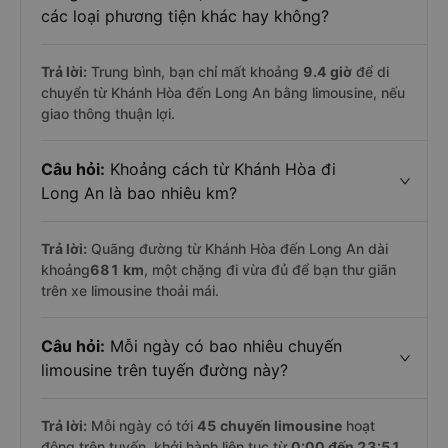
các loại phương tiện khác hay không?
Trả lời:
Trung bình, bạn chỉ mất khoảng
9.4 giờ
để di
chuyển từ Khánh Hòa đến Long An bằng limousine, nếu
giao thông thuận lợi.
Câu hỏi:
Khoảng cách từ Khánh Hòa đi
Long An là bao nhiêu km?
Trả lời:
Quãng đường từ Khánh Hòa đến Long An dài
khoảng
681 km
, một chặng đi vừa đủ để bạn thư giãn
trên xe limousine thoải mái.
Câu hỏi:
Mỗi ngày có bao nhiêu chuyến
limousine trên tuyến đường này?
Trả lời:
Mỗi ngày có tới
45 chuyến limousine
hoạt
động trên tuyến, khởi hành liên tục từ
0:00 đến 23:51
.