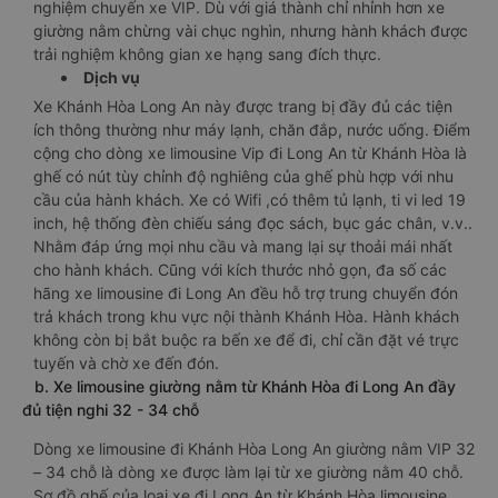
nghiệm chuyến xe VIP. Dù với giá thành chỉ nhỉnh hơn xe
giường nằm chừng vài chục nghìn, nhưng hành khách được
trải nghiệm không gian xe hạng sang đích thực.
Dịch vụ
Xe Khánh Hòa Long An này được trang bị đầy đủ các tiện
ích thông thường như máy lạnh, chăn đắp, nước uống. Điểm
cộng cho dòng xe limousine Vip đi Long An từ Khánh Hòa là
ghế có nút tùy chỉnh độ nghiêng của ghế phù hợp với nhu
cầu của hành khách. Xe có Wifi ,có thêm tủ lạnh, ti vi led 19
inch, hệ thống đèn chiếu sáng đọc sách, bục gác chân, v.v..
Nhằm đáp ứng mọi nhu cầu và mang lại sự thoải mái nhất
cho hành khách. Cũng với kích thước nhỏ gọn, đa số các
hãng xe limousine đi Long An đều hỗ trợ trung chuyển đón
trả khách trong khu vực nội thành Khánh Hòa. Hành khách
không còn bị bắt buộc ra bến xe để đi, chỉ cần đặt vé trực
tuyến và chờ xe đến đón.
b. Xe limousine giường nằm từ Khánh Hòa đi Long An đầy
đủ tiện nghi 32 - 34 chỗ
Dòng xe limousine đi Khánh Hòa Long An giường nằm VIP 32
– 34 chỗ là dòng xe được làm lại từ xe giường nằm 40 chỗ.
Sơ đồ ghế của loại xe đi Long An từ Khánh Hòa limousine