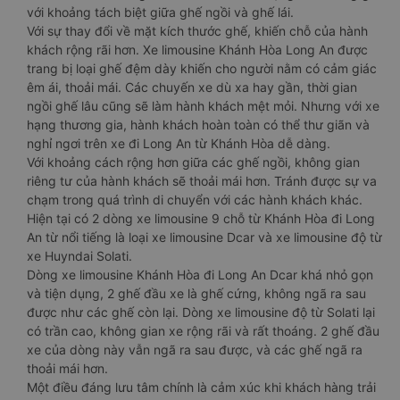
với khoảng tách biệt giữa ghế ngồi và ghế lái.
Với sự thay đổi về mặt kích thước ghế, khiến chỗ của hành
khách rộng rãi hơn. Xe limousine Khánh Hòa Long An được
trang bị loại ghế đệm dày khiến cho người nằm có cảm giác
êm ái, thoải mái. Các chuyến xe dù xa hay gần, thời gian
ngồi ghế lâu cũng sẽ làm hành khách mệt mỏi. Nhưng với xe
hạng thương gia, hành khách hoàn toàn có thể thư giãn và
nghỉ ngơi trên xe đi Long An từ Khánh Hòa dễ dàng.
Với khoảng cách rộng hơn giữa các ghế ngồi, không gian
riêng tư của hành khách sẽ thoải mái hơn. Tránh được sự va
chạm trong quá trình di chuyển với các hành khách khác.
Hiện tại có 2 dòng xe limousine 9 chỗ từ Khánh Hòa đi Long
An từ nổi tiếng là loại xe limousine Dcar và xe limousine độ từ
xe Huyndai Solati.
Dòng xe limousine Khánh Hòa đi Long An Dcar khá nhỏ gọn
và tiện dụng, 2 ghế đầu xe là ghế cứng, không ngã ra sau
được như các ghế còn lại. Dòng xe limousine độ từ Solati lại
có trần cao, không gian xe rộng rãi và rất thoáng. 2 ghế đầu
xe của dòng này vẫn ngã ra sau được, và các ghế ngã ra
thoải mái hơn.
Một điều đáng lưu tâm chính là cảm xúc khi khách hàng trải