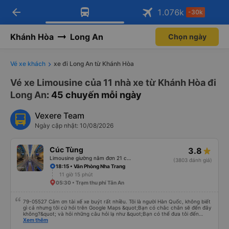
arrow_back
Tải app Vexere ngay!
Tải app Vexere
1.076
k
-30k
Mở app
Mở app
Nhận ưu đãi thành viên độc
-30k/ghế khi đặt vé máy bay qua
quyền
app
Khánh Hòa
Long An
Chọn ngày
Vé xe khách
xe đi Long An từ Khánh Hòa
Vé xe Limousine của 11 nhà xe từ Khánh Hòa đi
Long An
: 45 chuyến mỗi ngày
Vexere Team
Ngày cập nhật: 10/08/2026
Cúc Tùng
3.8
Limousine giường nằm đơn 21 chỗ (WC)
(3803 đánh giá)
18:15 • Văn Phòng Nha Trang
11 giờ 15 phút
05:30 • Trạm thu phí Tân An
79-05527 Cảm ơn tài xế xe buýt rất nhiều. Tôi là người Hàn Quốc, không biết
gì cả nhưng tôi cứ hỏi trên Google Maps &quot;Bạn có chắc chắn sẽ đến đây
không?&quot; và hỏi những câu hỏi lạ như &quot;Bạn có thể đưa tôi đến
khách sạn của chúng tôi không?&quot; Nhưng tài xế đã quan tâm. của mọi
Xem thêm
thứ. Vốn dĩ tôi đến lúc 2h30 sáng và được thông báo lúc đó nhưng tài xế bảo