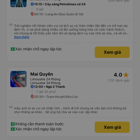
(554 đánh giá)
vụ xe buýt giường nằm của công ty này cho các chuyến công tác, vì đây
15:15 • Cây xăng Petrolimex số 34
vẫn là một trong những lựa chọn xe buýt giường nằm thoải mái nhất trên
9 giờ
tuyến đường này. Tôi thực sự hy vọng rằng trong tương lai các tài xế sẽ
dừng xe thường xuyên theo lịch trình, đặc biệt là vì tôi dự định sẽ đi tuyến
00:15 • Long An (Dọc Quốc lộ 1A)
đường này một lần nữa vào tuần tới.
Trải nghiệm tốt Nhân viên vui vẻ lịch sự và thân thiện Giờ đến có trễ hơn dự
định 1h, vì xe phải dừng nhiều và lên xuống hàng hóa và rước hành khách,
nói chung là tối thấy yên tâm khi sử dụng dịch vụ của nhà xe này, và sẽ ủng
hộ và giới thiệu cho người thân sử dụng dịch vụ của nhà xe này
Xem thêm
Xác nhận chỗ ngay lập tức
Xem giá
star_rate
Mai Quyên
4.0
Limousine 24 Phòng
(137 đánh giá)
Limousine 34 Phòng
13:00 • Ngã 3 Thành
7 giờ 30 phút
20:30 • Trạm thu phí Bến Lức
mấy anh lơ xe vui vẻ nhiệt tình , mình đi trễ nhưng xe vẫn đợi chứ không bỏ
như những xe khác . Sẽ ủng hộ nhà xe vào các dịp khác
Không cần thanh toán trước
Xem giá
Xác nhận chỗ ngay lập tức