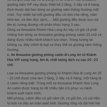
giường nằm VIP này được thiết kế 2 tầng, 3 dãy và 6 hàng.
Kích thước dài hơn dòng xe giường nằm thông thường một
chút. Tuy nhiên tại mỗi giường đều có rèm che riêng, màn
hình led, và đèn đọc sách,…. Mỗi giường đều được bọc da
êm ái, tương đương với phân khúc hạng 3 sao.
Dòng xe limousine Khánh Hòa Long An này có giá cả phải
chăng hơn dòng xe limousine giường phòng cabin 22 chỗ và
đang được nhiều hành khách lựa chọn. Trong tương lai
không xa, đây chính là loại xe thay thế xe giường nằm thông
thường.
c. Xe limousine giường phòng cabin đi Long An từ Khánh
Hòa VIP sang trọng, êm ái, chất lượng dịch vụ cao 20 -22
chỗ
Loại xe limousine giường phòng từ Khánh Hòa đi Long An 20
- 22 chỗ được chia làm 2 tầng, 2 dãy và 6 hàng, mỗi hàng là
2 cabin riêng biệt. Trong mỗi xe limousine Khánh Hòa Long
An cabin được trang bị rất nhiều tiện ích phục vụ hành
khách suốt hành trình.
Mỗi phòng, cabin đều có gối nằm rời, có gối ôm, có cái mền
to hơn và dây an toàn seat belt. Giường rộng và dài hơn hai