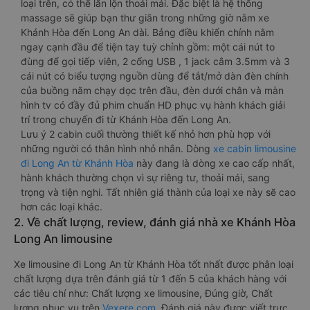
loại trên, có thể lăn lộn thoải mái. Đặc biệt là hệ thống
massage sẽ giúp bạn thư giãn trong những giờ nằm xe
Khánh Hòa đến Long An dài. Bảng điều khiển chính nằm
ngay cạnh đầu để tiện tay tuỳ chỉnh gồm: một cái nút to
đùng để gọi tiếp viên, 2 cổng USB , 1 jack cắm 3.5mm và 3
cái nút có biểu tượng nguồn dùng để tắt/mở dàn đèn chính
của buồng nằm chạy dọc trên đầu, đèn dưới chân và màn
hình tv có đầy đủ phim chuẩn HD phục vụ hành khách giải
trí trong chuyến đi từ Khánh Hòa đến Long An.
Lưu ý 2 cabin cuối thường thiết kế nhỏ hơn phù hợp với
những người có thân hình nhỏ nhắn. Dòng
xe cabin limousine
đi Long An từ Khánh Hòa
này đang là dòng xe cao cấp nhất,
hành khách thường chọn vì sự riêng tư, thoải mái, sang
trọng và tiện nghi. Tất nhiên giá thành của loại xe này sẽ cao
hơn các loại khác.
2. Về chất lượng, review, đánh giá nhà xe Khánh Hòa
Long An limousine
Xe limousine đi Long An từ Khánh Hòa tốt nhất được phân loại
chất lượng dựa trên đánh giá từ 1 đến 5 của khách hàng với
các tiêu chí như: Chất lượng xe limousine, Đúng giờ, Chất
lượng phục vụ trên
Vexere.com
. Đánh giá này được viết trực