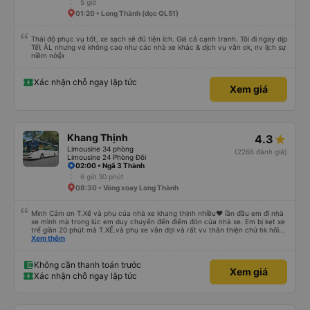
5 giờ
chuyển chạy ghê quá, cảm giác y chang tàu lượn siêu tốc vậy 😅.Nói tóm lại
01:20 • Long Thành (dọc QL51)
là 1 trải nghiệm rất hài lòng. Cảm ơn Team xe 60F 00575 và Phong Phú
Limousine nhé !
Thái độ phục vụ tốt, xe sạch sẽ đủ tiện ích. Giá cả cạnh tranh. Tôi đi ngay dịp
Tết ÂL nhưng vé không cao như các nhà xe khác & dịch vụ vẫn ok, nv lịch sự
niềm nở👍
Xác nhận chỗ ngay lập tức
Xem giá
Khang Thịnh
4.3
Limousine 34 phòng
(2266 đánh giá)
Limousine 24 Phòng Đôi
02:00 • Ngã 3 Thành
6 giờ 30 phút
08:30 • Vòng xoay Long Thành
Mình Cảm ơn T.Xế và phụ của nhà xe khang thịnh nhiều❤️ lần đầu em đi nhà
xe mình mà trong lúc em duy chuyển đến điểm đón của nhà xe. Em bị kẹt xe
trể giần 20 phút mà T.XẾ.và phụ xe vẫn đợi và rất vv thân thiện chứ hk hối
mình như những nhà xe khác. Xe mình đi là loại xe 24p đôi . xe có rèm kéo
Xem thêm
nên mình thấy rất là riêng tư và đầy đầy đủ tiện nghi .xe đi từ sài gòn về quy
nhơn xe dùng tới 3 trạm dùng chân .xe dùng 2 trạm để mn đi wc ở cây xăng
.và 1 trạm. Dùng cho mn ăn ún. Dù 2 trạm dùng ở cây xăng để xe nộp nhiên
Không cần thanh toán trước
Xem giá
liệu và cho mn đi wc nhưng nhà wc của cây xăng nhà xe này dùng rất chi là
Xác nhận chỗ ngay lập tức
sạch sẽ. Hk có mùi khó chiệu như những trạm khác. Mà hình như nhà xe này
chạy ra tới quãng ngãi.và trả khách dọc quốc lộ 1a Nên Rất là tiện cho mn
luôn😍 Mình đi chuyến xe mình hk chê chổ nào đc luôn.xe rất là mới luôn.
T.XẾ chạy rất em hk bị dồng như những xe khác❤️. Chúc nhà xe ngày càng