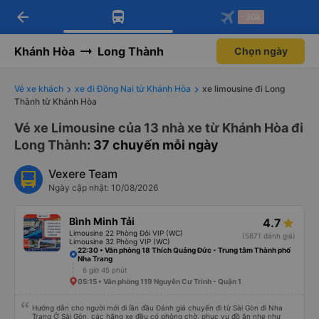
arrow_back
Tải app Vexere ngay!
Tải app Vexere
-30k
Mở app
Mở app
Nhận ưu đãi thành viên độc
-30k/ghế khi đặt vé máy bay qua
quyền
app
Khánh Hòa
Long Thành
Chọn ngày
Vé xe khách
xe đi Đồng Nai từ Khánh Hòa
xe limousine đi Long
Thành từ Khánh Hòa
Vé xe Limousine của 13 nhà xe từ Khánh Hòa đi
Long Thành
: 37 chuyến mỗi ngày
Vexere Team
Ngày cập nhật: 10/08/2026
Bình Minh Tải
4.7
Limousine 22 Phòng Đôi VIP (WC)
(5871 đánh giá)
Limousine 32 Phòng VIP (WC)
22:30 • Văn phòng 18 Thích Quảng Đức - Trung tâm Thành phố
Nha Trang
6 giờ 45 phút
05:15 • Văn phòng 119 Nguyễn Cư Trinh - Quận 1
Hướng dẫn cho người mới đi lần đầu Đánh giá chuyến đi từ Sài Gòn đi Nha
Trang Ở Sài Gòn, các hãng xe đều có phòng chờ, phục vụ đồ ăn nhẹ như