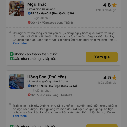
phát triển mạnh hơn🥰
star_rate
Mộc Thảo
4.8
Limousine 34 giường
(2000 đánh giá)
19:15 • Vạn Giã (Dọc Quốc lộ1A)
5 giờ 30 phút
00:45 • Vòng xoay Long Thành
Chúng tôi rất hài lòng với chuyến đi 8,5 tiếng ngày hôm qua. Tài xế xe buýt
rất tuyệt vời. Ghế ngồi thoải mái và sạch sẽ, có nước uống và khăn lau tay.
Có điểm dừng ăn uống tuyệt vời. Có nhiều lần dừng nghỉ để đi vệ sinh. Điều
duy nhất tôi muốn đề xuất để cải thiện là cho phép thanh toán bằng thẻ
Xem thêm
nước ngoài khi đặt vé trên ứng dụng.
Không cần thanh toán trước
Xem giá
Xác nhận chỗ ngay lập tức
star_rate
Hồng Sơn (Phú Yên)
4.5
Limousine giường nằm 34 chỗ
(1802 đánh giá)
19:17 • Ninh Hòa (Dọc Quốc Lộ 1A)
7 giờ 38 phút
02:55 • Bò sữa Long Thành 69
Trải nghiệm rất tốt. Giường rộng rãi, có gối ôm, có đèn ngủ, đèn trong phòng
để đọc sách được. Drap giường và mền đều rất sạch sẽ gọn gàng. Xe tiện
nghi, chạy êm. Bác tài và các anh nhân viên cũng thân thiện lịch sự. Có xe
trung chuyển về nội thành thành phố tuy hoà rất tiện. Giá vé hợp lý. Nói
Xem thêm
chung là mình rất ưng ý, cảm ơn nhà xe.
Xác nhận chỗ ngay lập tức