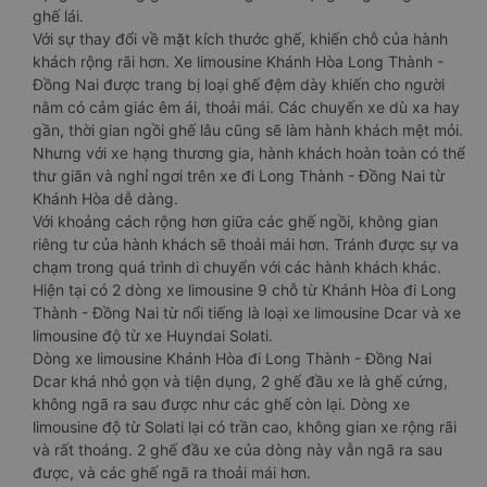
ghế lái.
Với sự thay đổi về mặt kích thước ghế, khiến chỗ của hành
khách rộng rãi hơn. Xe limousine Khánh Hòa Long Thành -
Đồng Nai được trang bị loại ghế đệm dày khiến cho người
nằm có cảm giác êm ái, thoải mái. Các chuyến xe dù xa hay
gần, thời gian ngồi ghế lâu cũng sẽ làm hành khách mệt mỏi.
Nhưng với xe hạng thương gia, hành khách hoàn toàn có thể
thư giãn và nghỉ ngơi trên xe đi Long Thành - Đồng Nai từ
Khánh Hòa dễ dàng.
Với khoảng cách rộng hơn giữa các ghế ngồi, không gian
riêng tư của hành khách sẽ thoải mái hơn. Tránh được sự va
chạm trong quá trình di chuyển với các hành khách khác.
Hiện tại có 2 dòng xe limousine 9 chỗ từ Khánh Hòa đi Long
Thành - Đồng Nai từ nổi tiếng là loại xe limousine Dcar và xe
limousine độ từ xe Huyndai Solati.
Dòng xe limousine Khánh Hòa đi Long Thành - Đồng Nai
Dcar khá nhỏ gọn và tiện dụng, 2 ghế đầu xe là ghế cứng,
không ngã ra sau được như các ghế còn lại. Dòng xe
limousine độ từ Solati lại có trần cao, không gian xe rộng rãi
và rất thoáng. 2 ghế đầu xe của dòng này vẫn ngã ra sau
được, và các ghế ngã ra thoải mái hơn.