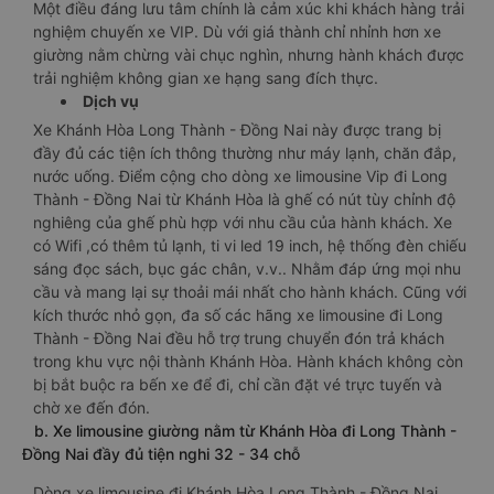
Một điều đáng lưu tâm chính là cảm xúc khi khách hàng trải
nghiệm chuyến xe VIP. Dù với giá thành chỉ nhỉnh hơn xe
giường nằm chừng vài chục nghìn, nhưng hành khách được
trải nghiệm không gian xe hạng sang đích thực.
Dịch vụ
Xe Khánh Hòa Long Thành - Đồng Nai này được trang bị
đầy đủ các tiện ích thông thường như máy lạnh, chăn đắp,
nước uống. Điểm cộng cho dòng xe limousine Vip đi Long
Thành - Đồng Nai từ Khánh Hòa là ghế có nút tùy chỉnh độ
nghiêng của ghế phù hợp với nhu cầu của hành khách. Xe
có Wifi ,có thêm tủ lạnh, ti vi led 19 inch, hệ thống đèn chiếu
sáng đọc sách, bục gác chân, v.v.. Nhằm đáp ứng mọi nhu
cầu và mang lại sự thoải mái nhất cho hành khách. Cũng với
kích thước nhỏ gọn, đa số các hãng xe limousine đi Long
Thành - Đồng Nai đều hỗ trợ trung chuyển đón trả khách
trong khu vực nội thành Khánh Hòa. Hành khách không còn
bị bắt buộc ra bến xe để đi, chỉ cần đặt vé trực tuyến và
chờ xe đến đón.
b. Xe limousine giường nằm từ Khánh Hòa đi Long Thành -
Đồng Nai đầy đủ tiện nghi 32 - 34 chỗ
Dòng xe limousine đi Khánh Hòa Long Thành - Đồng Nai