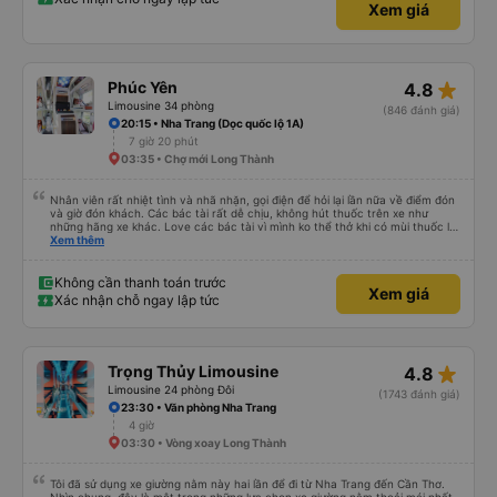
Xem giá
star_rate
Phúc Yên
4.8
Limousine 34 phòng
(846 đánh giá)
20:15 • Nha Trang (Dọc quốc lộ 1A)
7 giờ 20 phút
03:35 • Chợ mới Long Thành
Nhân viên rất nhiệt tình và nhã nhặn, gọi điện để hỏi lại lần nữa về điểm đón
và giờ đón khách. Các bác tài rất dễ chịu, không hút thuốc trên xe như
những hãng xe khác. Love các bác tài vì mình ko thể thở khi có mùi thuốc lá.
Xe đẹp, có đèn riêng có thể tự tắt mở khi cần. Sạch sẽ lắm, kính xe sạch và
Xem thêm
trong, không như các xe khác, kính bị mờ do vết nước đọng. Rèm che tạo
cảm giác rất riêng tư. Có ổ cắm sạc điện thoại. Người 1m8 1m9 nằm cũng
thoải mái. Nhưng hình như bề ngang của dãy sát kính có hơi nhỏ hơn 1 xíu.
Không cần thanh toán trước
Xem giá
Điểm trừ lớn là có wifi nhưng không xài được. Mong nhà xe đầu tư cho wifi
Xác nhận chỗ ngay lập tức
hơn. Xe có tới 2 bác tài và 1 anh phục vụ, đội ngũ tổng cộng 3 người, và họ
được đào tạo bài bản để phục vụ khách hàng chuẩn phong cách dịch vụ.
Thời gian xe dừng cho khách đi toilet rất hợp lý, không bị cảm giác đầy. Nói
chung là chỉ cao hơn 50k mà lại thoải mái hơn rất nhiều so với các xe khác.
Dịch vụ vượt sự mong đợi. Hình ảnh đúng sự thật, dịch vụ thật. Sẽ giới thiệu
star_rate
Trọng Thủy Limousine
4.8
bạn bè
Limousine 24 phòng Đôi
(1743 đánh giá)
23:30 • Văn phòng Nha Trang
4 giờ
03:30 • Vòng xoay Long Thành
Tôi đã sử dụng xe giường nằm này hai lần để đi từ Nha Trang đến Cần Thơ.