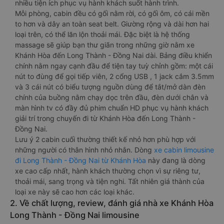
nhiều tiện ích phục vụ hành khách suốt hành trình.
Mỗi phòng, cabin đều có gối nằm rời, có gối ôm, có cái mền
to hơn và dây an toàn seat belt. Giường rộng và dài hơn hai
loại trên, có thể lăn lộn thoải mái. Đặc biệt là hệ thống
massage sẽ giúp bạn thư giãn trong những giờ nằm xe
Khánh Hòa đến Long Thành - Đồng Nai dài. Bảng điều khiển
chính nằm ngay cạnh đầu để tiện tay tuỳ chỉnh gồm: một cái
nút to đùng để gọi tiếp viên, 2 cổng USB , 1 jack cắm 3.5mm
và 3 cái nút có biểu tượng nguồn dùng để tắt/mở dàn đèn
chính của buồng nằm chạy dọc trên đầu, đèn dưới chân và
màn hình tv có đầy đủ phim chuẩn HD phục vụ hành khách
giải trí trong chuyến đi từ Khánh Hòa đến Long Thành -
Đồng Nai.
Lưu ý 2 cabin cuối thường thiết kế nhỏ hơn phù hợp với
những người có thân hình nhỏ nhắn. Dòng
xe cabin limousine
đi Long Thành - Đồng Nai từ Khánh Hòa
này đang là dòng
xe cao cấp nhất, hành khách thường chọn vì sự riêng tư,
thoải mái, sang trọng và tiện nghi. Tất nhiên giá thành của
loại xe này sẽ cao hơn các loại khác.
2. Về chất lượng, review, đánh giá nhà xe Khánh Hòa
Long Thành - Đồng Nai limousine