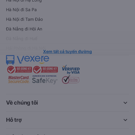
Hà Nội đi Sa Pa
Hà Nội đi Tam Đảo
Đà Nẵng đi Hội An
Đà Nẵng đi Huế
Hải Phòng đi Hà Nội
Xem tất cả tuyến đường
keyboard_arrow_down
Về chúng tôi
keyboard_arrow_down
Hỗ trợ