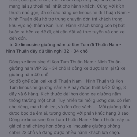
mang lại sự thoải mái nhất cho hành khách. Cũng với kích
thước nhỏ gọn, đa số các hãng xe limousine đi Thuận Nam -
Ninh Thuận đều hỗ trợ trung chuyển đón trả khách trong
khu vực nội thành Kon Tum. Hành khách không còn bị bắt
buộc ra bến xe để đi, chỉ cần đặt vé trực tuyến và chờ xe
đến đón.
b. Xe limousine giường nằm từ Kon Tum đi Thuận Nam -
Ninh Thuận đầy đủ tiện nghi 32 - 34 chỗ
Dòng xe limousine đi Kon Tum Thuận Nam - Ninh Thuận
giường nằm VIP 32 – 34 chỗ là dòng xe được làm lại từ xe
giường nằm 40 chỗ.
Sơ đồ ghế của loại xe đi Thuận Nam - Ninh Thuận từ Kon
Tum limousine giường nằm VIP này được thiết kế 2 tầng, 3
dãy và 6 hàng. Kích thước dài hơn dòng xe giường nằm
thông thường một chút. Tuy nhiên tại mỗi giường đều có rèm
che riêng, màn hình led, và đèn đọc sách,…. Mỗi giường đều
được bọc da êm ái, tương đương với phân khúc hạng 3 sao.
Dòng xe limousine Kon Tum Thuận Nam - Ninh Thuận này có
giá cả phải chăng hơn dòng xe limousine giường phòng
cabin 22 chỗ và đang được nhiều hành khách lựa chọn.