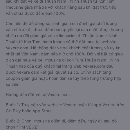
sau khi đặt vé xe đi Thuận Nam - Ninh Thuận từ Kon Tum
limousine giữa nhà xe với khách hàng sau khi đặt trực tiếp
vẫn chưa được đảm bảo 100%.
Cho nên để dễ dàng so sánh giá, xem đánh giá chất lượng
các nhà xe đi, được đảm bảo quyền lợi cao nhất, được hưởng
nhiều ưu đãi giảm giá vé xe limousine đi Thuận Nam - Ninh
Thuận từ Kon Tum, hành khách có thể đặt mua tại website
Vexere.com- Hệ thống đặt vé xe khách chất lượng, và uy tín
nhất tại Việt Nam, đảm bảo giữ chỗ 100%. Đối với bất cứ giao
dịch đặt mua vé xe limousine đi Kon Tum Thuận Nam - Ninh
Thuận nào của quý khách tại trang web Vexere.com đều
được Vexere cam kết giải quyết sự cố. Chính sách tặng
coupon giảm giá hoặc hoàn tiền sẽ tùy theo từng trường hợp
sự việc.
Hướng dẫn đặt vé tại Vexere.com:
Bước 1: Truy cập vào website Vexere hoặc tải app Vexere trên
CH Play hoặc App Store.
Bước 2: Chọn limousine điểm đi, điểm đến, ngày đi, sau đó
chọn “TÌM VÉ XE”.