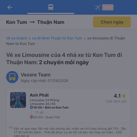
arrow_back
Tải app Vexere ngay!
Tải app Vexere
-30k
Mở app
Mở app
Nhận ưu đãi thành viên độc
-30k/ghế khi đặt vé máy bay qua
quyền
app
Kon Tum
Thuận Nam
Chọn ngày
Vé xe khách
xe đi Ninh Thuận từ Kon Tum
xe limousine đi Thuận
Nam từ Kon Tum
Vé xe Limousine của 4 nhà xe từ Kon Tum đi
Thuận Nam
: 2 chuyến mỗi ngày
Vexere Team
Ngày cập nhật: 07/08/2026
Anh Phát
4.1
Limousine 24 Phòng
(226 đánh giá)
Limousine 34 chỗ
16:00 • Bến xe Kon Tum
11 giờ
03:00 • Quán Thẻ
Đặt vé qua App 16h mà văn phòng xác nhận xe chỉ chạy khung giờ 17h . Tận
17:30 mới lăn bánh . Thái độ phục vụ xe tốt và bác tài chạy an toàn . Chỗ
nằm êm ái