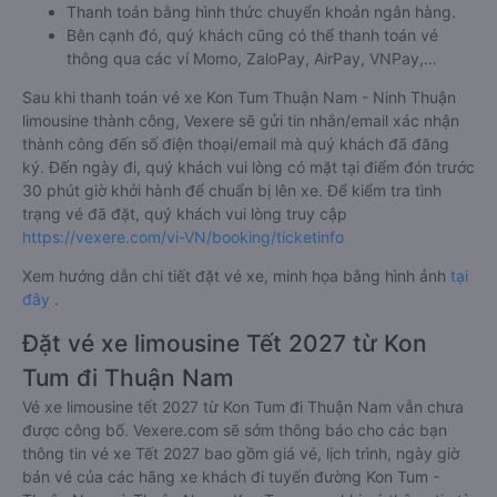
Thanh toán bằng hình thức chuyển khoản ngân hàng.
Bên cạnh đó, quý khách cũng có thể thanh toán vé
thông qua các ví Momo, ZaloPay, AirPay, VNPay,…
Sau khi thanh toán vé xe Kon Tum Thuận Nam - Ninh Thuận
limousine thành công, Vexere sẽ gửi tin nhắn/email xác nhận
thành công đến số điện thoại/email mà quý khách đã đăng
ký. Đến ngày đi, quý khách vui lòng có mặt tại điểm đón trước
30 phút giờ khởi hành để chuẩn bị lên xe. Để kiểm tra tình
trạng vé đã đặt, quý khách vui lòng truy cập
https://vexere.com/vi-VN/booking/ticketinfo
Xem hướng dẫn chi tiết đặt vé xe, minh họa bằng hình ảnh
tại
đây
.
Đặt vé xe limousine Tết 2027 từ Kon
Tum đi Thuận Nam
Vé xe limousine tết 2027 từ Kon Tum đi Thuận Nam vẫn chưa
được công bố. Vexere.com sẽ sớm thông báo cho các bạn
thông tin vé xe Tết 2027 bao gồm giá vé, lịch trình, ngày giờ
bán vé của các hãng xe khách đi tuyến đường Kon Tum -