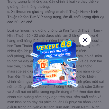
Trong tương lai không xa, đây chính là loại xe thay thế xe
giường nằm thông thường.
c. Xe limousine giường phòng cabin đi Thuận Nam - Ninh
Thuận từ Kon Tum VIP sang trọng, êm ái, chất lượng dịch vụ
cao 20 -22 chỗ
Loại xe limousine giường phòng từ Kon Tum đi Thuận Nam -
Ninh Thuận 20 - 22 chỗ được chia làm 2 tầng, 2 dãy và 6
hàng, mỗi hàng là 2 cabin riêng biệt. Trong mỗi xe limousine
Kon Tum Thuận Nam - Ninh Thuận cabin được trang bị rất
nhiều tiện ích phục vụ hành khách suốt hành trình.
Mỗi phòng, cabin đều có gối nằm rời, có gối ôm, có cái mền
to hơn và dây an toàn seat belt. Giường rộng và dài hơn hai
loại trên, có thể lăn lộn thoải mái. Đặc biệt là hệ thống
massage sẽ giúp bạn thư giãn trong những giờ nằm xe Kon
Tum đến Thuận Nam - Ninh Thuận dài. Bảng điều khiển
chính nằm ngay cạnh đầu để tiện tay tuỳ chỉnh gồm: một cái
nút to đùng để gọi tiếp viên, 2 cổng USB , 1 jack cắm 3.5mm
và 3 cái nút có biểu tượng nguồn dùng để tắt/mở dàn đèn
chính của buồng nằm chạy dọc trên đầu, đèn dưới chân và
màn hình tv có đầy đủ phim chuẩn HD phục vụ hành khách
giải trí trong chuyến đi từ Kon Tum đến Thuận Nam - Ninh