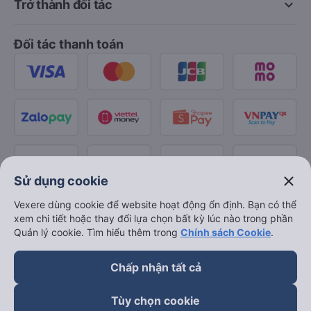
keyboard_arrow_down
Trở thành đối tác
Đối tác thanh toán
close
Sử dụng cookie
Vexere dùng cookie để website hoạt động ổn định. Bạn có thể
xem chi tiết hoặc thay đổi lựa chọn bất kỳ lúc nào trong phần
Quản lý cookie. Tìm hiểu thêm trong
Chính sách Cookie
.
Chấp nhận tất cả
Tùy chọn cookie