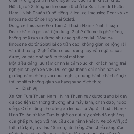
chạm trong quá trình di chuyển với các hành khách khác.
Hiện tại có 2 dòng xe limousine 9 chỗ từ Kon Tum đi Thuận
Nam - Ninh Thuận từ nổi tiếng là loại xe limousine Dcar và xe
limousine độ từ xe Huyndai Solati.
Dòng xe limousine Kon Tum đi Thuận Nam - Ninh Thuận
Dcar khá nhỏ gọn và tiện dụng, 2 ghế đầu xe là ghế cứng,
không ngã ra sau được như các ghế còn lại. Dòng xe
limousine độ từ Solati lại có trần cao, không gian xe rộng rãi
và rất thoáng. 2 ghế đầu xe của dòng này vẫn ngã ra sau
được, và các ghế ngã ra thoải mái hơn.
Một điều đáng lưu tâm chính là cảm xúc khi khách hàng trải
nghiệm chuyến xe VIP. Dù với giá thành chỉ nhỉnh hơn xe
giường nằm chừng vài chục nghìn, nhưng hành khách được
trải nghiệm không gian xe hạng sang đích thực.
Dịch vụ
Xe Kon Tum Thuận Nam - Ninh Thuận này được trang bị đầy
đủ các tiện ích thông thường như máy lạnh, chăn đắp, nước
uống. Điểm cộng cho dòng xe limousine Vip đi Thuận Nam -
Ninh Thuận từ Kon Tum là ghế có nút tùy chỉnh độ nghiêng
của ghế phù hợp với nhu cầu của hành khách. Xe có Wifi ,có
thêm tủ lạnh, ti vi led 19 inch, hệ thống đèn chiếu sáng đọc
sách, bục gác chân, v.v.. Nhằm đáp ứng mọi nhu cầu và