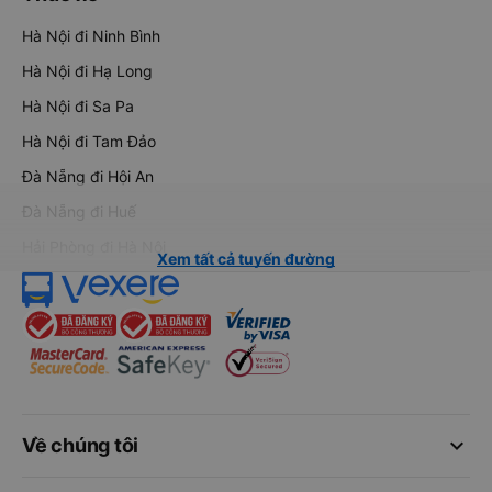
Hà Nội đi Ninh Bình
Hà Nội đi Hạ Long
Hà Nội đi Sa Pa
Hà Nội đi Tam Đảo
Đà Nẵng đi Hội An
Đà Nẵng đi Huế
Hải Phòng đi Hà Nội
Xem tất cả tuyến đường
keyboard_arrow_down
Về chúng tôi