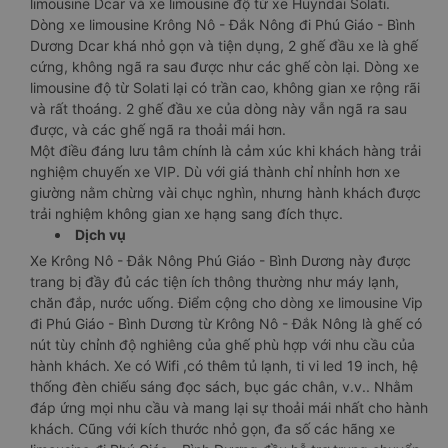
limousine Dcar và xe limousine độ từ xe Huyndai Solati.
Dòng xe limousine Krông Nô - Đắk Nông đi Phú Giáo - Bình
Dương Dcar khá nhỏ gọn và tiện dụng, 2 ghế đầu xe là ghế
cứng, không ngã ra sau được như các ghế còn lại. Dòng xe
limousine độ từ Solati lại có trần cao, không gian xe rộng rãi
và rất thoáng. 2 ghế đầu xe của dòng này vẫn ngã ra sau
được, và các ghế ngã ra thoải mái hơn.
Một điều đáng lưu tâm chính là cảm xúc khi khách hàng trải
nghiệm chuyến xe VIP. Dù với giá thành chỉ nhỉnh hơn xe
giường nằm chừng vài chục nghìn, nhưng hành khách được
trải nghiệm không gian xe hạng sang đích thực.
Dịch vụ
Xe Krông Nô - Đắk Nông Phú Giáo - Bình Dương này được
trang bị đầy đủ các tiện ích thông thường như máy lạnh,
chăn đắp, nước uống. Điểm cộng cho dòng xe limousine Vip
đi Phú Giáo - Bình Dương từ Krông Nô - Đắk Nông là ghế có
nút tùy chỉnh độ nghiêng của ghế phù hợp với nhu cầu của
hành khách. Xe có Wifi ,có thêm tủ lạnh, ti vi led 19 inch, hệ
thống đèn chiếu sáng đọc sách, bục gác chân, v.v.. Nhằm
đáp ứng mọi nhu cầu và mang lại sự thoải mái nhất cho hành
khách. Cũng với kích thước nhỏ gọn, đa số các hãng xe