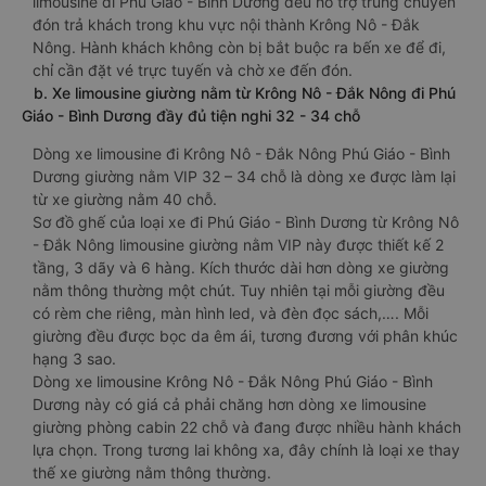
limousine đi Phú Giáo - Bình Dương đều hỗ trợ trung chuyển
đón trả khách trong khu vực nội thành Krông Nô - Đắk
Nông. Hành khách không còn bị bắt buộc ra bến xe để đi,
chỉ cần đặt vé trực tuyến và chờ xe đến đón.
b. Xe limousine giường nằm từ Krông Nô - Đắk Nông đi Phú
Giáo - Bình Dương đầy đủ tiện nghi 32 - 34 chỗ
Dòng xe limousine đi Krông Nô - Đắk Nông Phú Giáo - Bình
Dương giường nằm VIP 32 – 34 chỗ là dòng xe được làm lại
từ xe giường nằm 40 chỗ.
Sơ đồ ghế của loại xe đi Phú Giáo - Bình Dương từ Krông Nô
- Đắk Nông limousine giường nằm VIP này được thiết kế 2
tầng, 3 dãy và 6 hàng. Kích thước dài hơn dòng xe giường
nằm thông thường một chút. Tuy nhiên tại mỗi giường đều
có rèm che riêng, màn hình led, và đèn đọc sách,…. Mỗi
giường đều được bọc da êm ái, tương đương với phân khúc
hạng 3 sao.
Dòng xe limousine Krông Nô - Đắk Nông Phú Giáo - Bình
Dương này có giá cả phải chăng hơn dòng xe limousine
giường phòng cabin 22 chỗ và đang được nhiều hành khách
lựa chọn. Trong tương lai không xa, đây chính là loại xe thay
thế xe giường nằm thông thường.