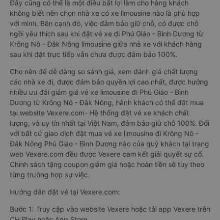
Đây cũng có thể là một điều bất lợi làm cho hàng khách
không biết nên chọn nhà xe có xe limousine nào là phù hợp
với mình. Bên cạnh đó, việc đảm bảo giữ chỗ, có được chỗ
ngồi yêu thích sau khi đặt vé xe đi Phú Giáo - Bình Dương từ
Krông Nô - Đắk Nông limousine giữa nhà xe với khách hàng
sau khi đặt trực tiếp vẫn chưa được đảm bảo 100%.
Cho nên để dễ dàng so sánh giá, xem đánh giá chất lượng
các nhà xe đi, được đảm bảo quyền lợi cao nhất, được hưởng
nhiều ưu đãi giảm giá vé xe limousine đi Phú Giáo - Bình
Dương từ Krông Nô - Đắk Nông, hành khách có thể đặt mua
tại website Vexere.com- Hệ thống đặt vé xe khách chất
lượng, và uy tín nhất tại Việt Nam, đảm bảo giữ chỗ 100%. Đối
với bất cứ giao dịch đặt mua vé xe limousine đi Krông Nô -
Đắk Nông Phú Giáo - Bình Dương nào của quý khách tại trang
web Vexere.com đều được Vexere cam kết giải quyết sự cố.
Chính sách tặng coupon giảm giá hoặc hoàn tiền sẽ tùy theo
từng trường hợp sự việc.
Hướng dẫn đặt vé tại Vexere.com:
Bước 1: Truy cập vào website Vexere hoặc tải app Vexere trên
CH Play hoặc App Store.