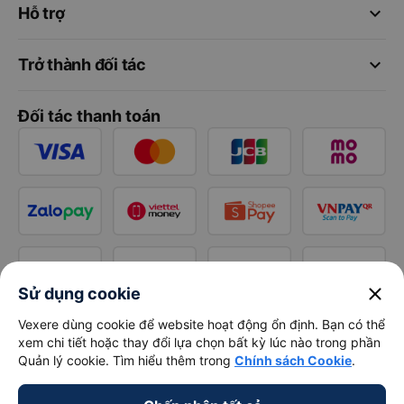
keyboard_arrow_down
Hỗ trợ
keyboard_arrow_down
Trở thành đối tác
Đối tác thanh toán
close
Sử dụng cookie
Vexere dùng cookie để website hoạt động ổn định. Bạn có thể
xem chi tiết hoặc thay đổi lựa chọn bất kỳ lúc nào trong phần
Quản lý cookie. Tìm hiểu thêm trong
Chính sách Cookie
.