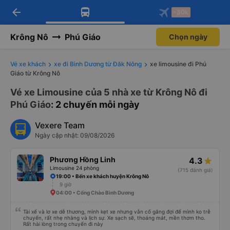
arrow_back
Tải app Vexere ngay!
Tải app Vexere
-30k
Mở app
Mở app
Nhận ưu đãi thành viên độc
-30k/ghế khi đặt vé máy bay qua
quyền
app
Krông Nô
Phú Giáo
Chọn ngày
Vé xe khách
xe đi Bình Dương từ Đăk Nông
xe limousine đi Phú
Giáo từ Krông Nô
Vé xe Limousine của 5 nhà xe từ Krông Nô đi
Phú Giáo
: 2 chuyến mỗi ngày
Vexere Team
Ngày cập nhật: 09/08/2026
Phương Hồng Linh
4.3
Limousine 24 phòng
(715 đánh giá)
19:00 • Bến xe khách huyện Krông Nô
9 giờ
04:00 • Cổng Chào Bình Dương
Tài xế và lơ xe dễ thương, mình kẹt xe nhưng vẫn cố gắng đợi để mình ko trễ
chuyến, rất nhẹ nhàng và lịch sự. Xe sạch sẽ, thoáng mát, mền thơm tho.
Rất hài lòng trong chuyến đi này