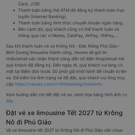
Card, JCB).
Thanh toán bằng thẻ ATM đã đăng ký thanh toán trực
tuyến (Internet Banking).
Thanh toán bằng hình thức chuyển khoản ngân hàng.
Bên cạnh đó, quý khách cũng có thể thanh toán vé
thông qua các ví Momo, ZaloPay, AirPay, VNPay,…
Sau khi thanh toán vé xe Krông Nô - Đắk Nông Phú Giáo -
Bình Dương limousine thành công, Vexere sẽ gửi tin
nhắn/email xác nhận thành công đến số điện thoại/email mà
quý khách đã đăng ký. Đến ngày đi, quý khách vui lòng có
mặt tại điểm đón trước 30 phút giờ khởi hành để chuẩn bị lên
xe. Để kiểm tra tình trạng vé đã đặt, quý khách vui lòng truy
cập
https://vexere.com/vi-VN/booking/ticketinfo
Xem hướng dẫn chi tiết đặt vé xe, minh họa bằng hình ảnh
tại
đây
.
Đặt vé xe limousine Tết 2027 từ Krông
Nô đi Phú Giáo
Vé xe limousine tết 2027 từ Krông Nô đi Phú Giáo vẫn chưa