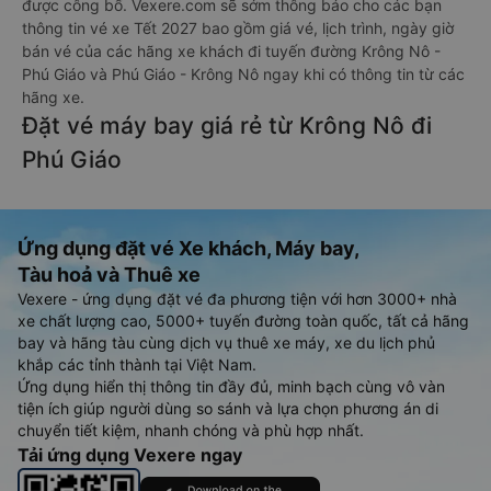
được công bố. Vexere.com sẽ sớm thông báo cho các bạn
thông tin vé xe Tết 2027 bao gồm giá vé, lịch trình, ngày giờ
bán vé của các hãng xe khách đi tuyến đường Krông Nô -
Phú Giáo và Phú Giáo - Krông Nô ngay khi có thông tin từ các
hãng xe.
Đặt vé máy bay giá rẻ từ Krông Nô đi
Phú Giáo
Ứng dụng đặt vé Xe khách, Máy bay,
Tàu hoả và Thuê xe
Vexere - ứng dụng đặt vé đa phương tiện với hơn 3000+ nhà
xe chất lượng cao, 5000+ tuyến đường toàn quốc, tất cả hãng
bay và hãng tàu cùng dịch vụ thuê xe máy, xe du lịch phủ
khắp các tỉnh thành tại Việt Nam.
Ứng dụng hiển thị thông tin đầy đủ, minh bạch cùng vô vàn
tiện ích giúp người dùng so sánh và lựa chọn phương án di
chuyển tiết kiệm, nhanh chóng và phù hợp nhất.
Tải ứng dụng Vexere ngay