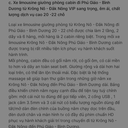
c. Xe limousine giường phòng cabin đi Phú Giáo - Bình
Dương từ Krông Nô - Đắk Nông VIP sang trọng, êm ái, chất
lượng dịch vụ cao 20 -22 chỗ
Loại xe limousine giường phòng từ Krông Nô - Đắk Nông đi
Phú Giáo - Bình Dương 20 - 22 chỗ được chia làm 2 tầng, 2
dãy và 6 hàng, mỗi hàng là 2 cabin riêng biệt. Trong mỗi xe
limousine Krông Nô - Đắk Nông Phú Giáo - Bình Dương cabin
được trang bị rất nhiều tiện ích phục vụ hành khách suốt
hành trình.
Mỗi phòng, cabin đều có gối nằm rời, có gối ôm, có cái mền
to hơn và dây an toàn seat belt. Giường rộng và dài hơn hai
loại trên, có thể lăn lộn thoải mái. Đặc biệt là hệ thống
massage sẽ giúp bạn thư giãn trong những giờ nằm xe
Krông Nô - Đắk Nông đến Phú Giáo - Bình Dương dài. Bảng
điều khiển chính nằm ngay cạnh đầu để tiện tay tuỳ chỉnh
gồm: một cái nút to đùng để gọi tiếp viên, 2 cổng USB , 1
jack cắm 3.5mm và 3 cái nút có biểu tượng nguồn dùng để
tắt/mở dàn đèn chính của buồng nằm chạy dọc trên đầu,
đèn dưới chân và màn hình tv có đầy đủ phim chuẩn HD
phục vụ hành khách giải trí trong chuyến đi từ Krông Nô -
Đắk Nông đến Phú Giáo - Bình Dương.