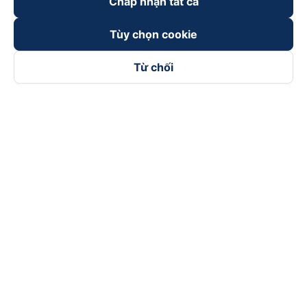
Chấp nhận tất cả
Tùy chọn cookie
Từ chối
Theo dõi chúng tôi trên
Facebook
Tiktok
Youtube
Công ty TNHH Thương Mại Dịch Vụ Vexere
Địa chỉ đăng ký kinh doanh: 8C Chữ Đồng Tử, Phường Tân
Sơn Nhất, TP. Hồ Chí Minh, Việt Nam
Địa chỉ
:
Lầu 2, toà nhà H3 Circo Hoàng Diệu, 384 Hoàng Diệu,
Phường Khánh Hội, TP Hồ Chí Minh, Việt Nam
Tầng 3, toà nhà 101 Láng Hạ, 101 Láng Hạ, Phường Láng, TP.
Hà Nội, Việt Nam
Giấy chứng nhận ĐKKD số 0315133726 do Sở KH và ĐT TP.
Hồ Chí Minh cấp lần đầu ngày 27/6/2018
Bản quyền © 2025 thuộc về Vexere.com