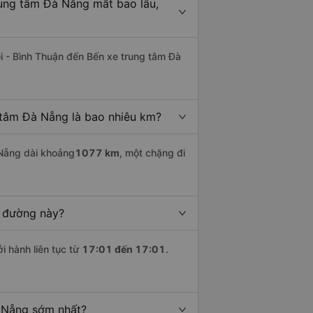
rung tâm Đà Nẵng mất bao lâu,
i - Bình Thuận đến Bến xe trung tâm Đà
 tâm Đà Nẵng là bao nhiêu km?
Nẵng dài khoảng
1077 km
, một chặng đi
n đường này?
i hành liên tục từ
17:01 đến 17:01
.
à Nẵng sớm nhất?