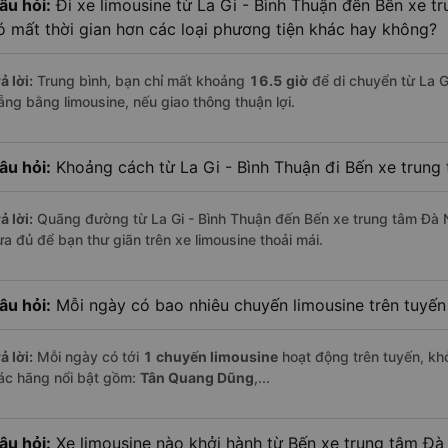
âu hỏi:
Đi xe limousine từ La Gi - Bình Thuận đến Bến xe t
ó mất thời gian hơn các loại phương tiện khác hay không?
ả lời:
Trung bình, bạn chỉ mất khoảng
16.5 giờ
để di chuyển từ La G
ẵng bằng limousine, nếu giao thông thuận lợi.
âu hỏi:
Khoảng cách từ La Gi - Bình Thuận đi Bến xe trung
ả lời:
Quãng đường từ La Gi - Bình Thuận đến Bến xe trung tâm Đà 
ừa đủ để bạn thư giãn trên xe limousine thoải mái.
âu hỏi:
Mỗi ngày có bao nhiêu chuyến limousine trên tuyế
ả lời:
Mỗi ngày có tới
1 chuyến limousine
hoạt động trên tuyến, khở
ác hãng nổi bật gồm:
Tân Quang Dũng
,...
âu hỏi:
Xe limousine nào khởi hành từ Bến xe trung tâm Đ