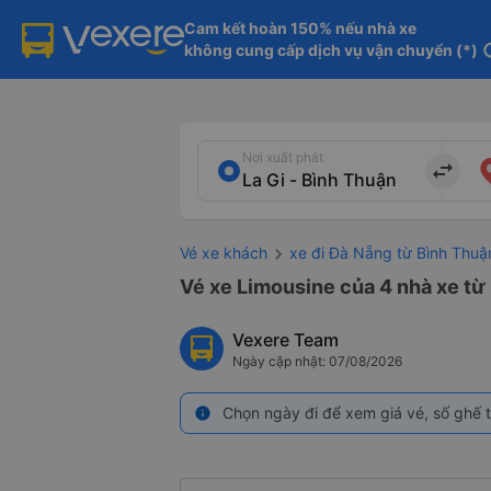
Cam kết hoàn 150% nếu nhà xe

không cung cấp dịch vụ vận chuyển (*)
in
Nơi xuất phát
import_export
Vé xe khách
xe đi Đà Nẵng từ Bình Thuậ
Vé xe Limousine của 4 nhà xe từ 
Vexere Team
Ngày cập nhật: 07/08/2026
Chọn ngày đi để xem giá vé, số ghế t
info