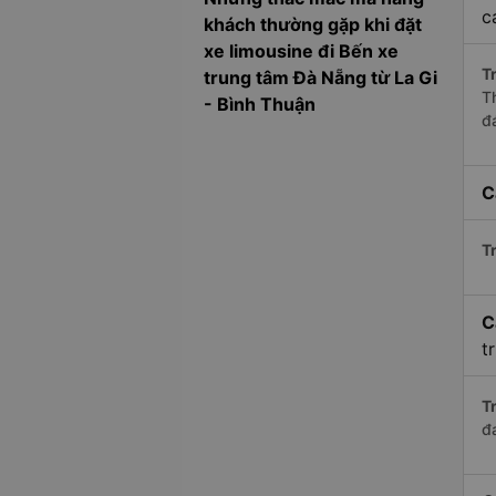
c
khách thường gặp khi đặt
xe limousine đi Bến xe
Tr
trung tâm Đà Nẵng từ La Gi
T
- Bình Thuận
đ
C
Tr
C
t
Tr
đ