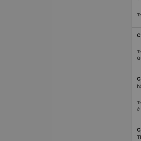
Tr
C
Tr
Q
C
h
Tr
ở
C
T