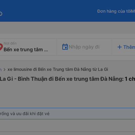
Đơn hàng của tôi
M
fo
Nơi đến
add
Nhập ngày đi
Thêm
xe limousine đi Bến xe Trung tâm Đà Nẵng từ La Gi
n
La Gi - Bình Thuận đi Bến xe trung tâm Đà Nẵng
: 1 
rống và ưu đãi khi đặt vé