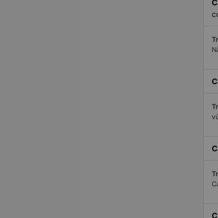
C
c
Tr
N
C
Tr
v
C
Tr
C
C