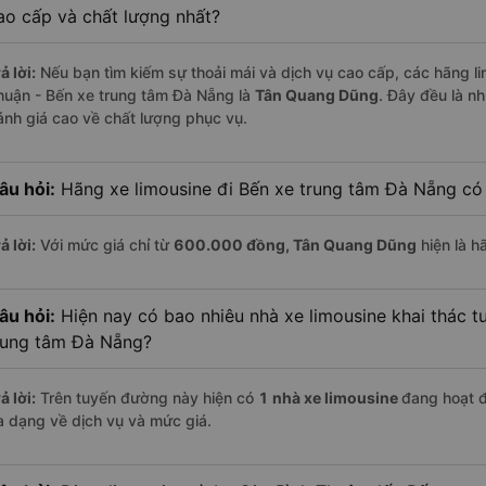
ao cấp và chất lượng nhất?
ả lời:
Nếu bạn tìm kiếm sự thoải mái và dịch vụ cao cấp, các hãng lim
huận - Bến xe trung tâm Đà Nẵng là
Tân Quang Dũng
. Đây đều là n
ánh giá cao về chất lượng phục vụ.
âu hỏi:
Hãng xe limousine đi Bến xe trung tâm Đà Nẵng có 
ả lời:
Với mức giá chỉ từ
600.000
đồng,
Tân Quang Dũng
hiện là h
âu hỏi:
Hiện nay có bao nhiêu nhà xe limousine khai thác t
rung tâm Đà Nẵng?
ả lời:
Trên tuyến đường này hiện có
1
nhà xe
limousine
đang hoạt 
a dạng về dịch vụ và mức giá.