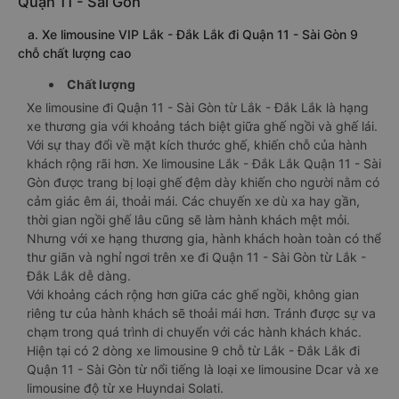
Quận 11 - Sài Gòn
a. Xe limousine VIP Lắk - Đắk Lắk đi Quận 11 - Sài Gòn 9
chỗ chất lượng cao
Chất lượng
Xe limousine đi Quận 11 - Sài Gòn từ Lắk - Đắk Lắk là hạng
xe thương gia với khoảng tách biệt giữa ghế ngồi và ghế lái.
Với sự thay đổi về mặt kích thước ghế, khiến chỗ của hành
khách rộng rãi hơn. Xe limousine Lắk - Đắk Lắk Quận 11 - Sài
Gòn được trang bị loại ghế đệm dày khiến cho người nằm có
cảm giác êm ái, thoải mái. Các chuyến xe dù xa hay gần,
thời gian ngồi ghế lâu cũng sẽ làm hành khách mệt mỏi.
Nhưng với xe hạng thương gia, hành khách hoàn toàn có thể
thư giãn và nghỉ ngơi trên xe đi Quận 11 - Sài Gòn từ Lắk -
Đắk Lắk dễ dàng.
Với khoảng cách rộng hơn giữa các ghế ngồi, không gian
riêng tư của hành khách sẽ thoải mái hơn. Tránh được sự va
chạm trong quá trình di chuyển với các hành khách khác.
Hiện tại có 2 dòng xe limousine 9 chỗ từ Lắk - Đắk Lắk đi
Quận 11 - Sài Gòn từ nổi tiếng là loại xe limousine Dcar và xe
limousine độ từ xe Huyndai Solati.