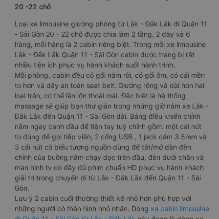
20 -22 chỗ
Loại xe limousine giường phòng từ Lắk - Đắk Lắk đi Quận 11
- Sài Gòn 20 - 22 chỗ được chia làm 2 tầng, 2 dãy và 6
hàng, mỗi hàng là 2 cabin riêng biệt. Trong mỗi xe limousine
Lắk - Đắk Lắk Quận 11 - Sài Gòn cabin được trang bị rất
nhiều tiện ích phục vụ hành khách suốt hành trình.
Mỗi phòng, cabin đều có gối nằm rời, có gối ôm, có cái mền
to hơn và dây an toàn seat belt. Giường rộng và dài hơn hai
loại trên, có thể lăn lộn thoải mái. Đặc biệt là hệ thống
massage sẽ giúp bạn thư giãn trong những giờ nằm xe Lắk -
Đắk Lắk đến Quận 11 - Sài Gòn dài. Bảng điều khiển chính
nằm ngay cạnh đầu để tiện tay tuỳ chỉnh gồm: một cái nút
to đùng để gọi tiếp viên, 2 cổng USB , 1 jack cắm 3.5mm và
3 cái nút có biểu tượng nguồn dùng để tắt/mở dàn đèn
chính của buồng nằm chạy dọc trên đầu, đèn dưới chân và
màn hình tv có đầy đủ phim chuẩn HD phục vụ hành khách
giải trí trong chuyến đi từ Lắk - Đắk Lắk đến Quận 11 - Sài
Gòn.
Lưu ý 2 cabin cuối thường thiết kế nhỏ hơn phù hợp với
những người có thân hình nhỏ nhắn. Dòng
xe cabin limousine
đi Quận 11 - Sài Gòn từ Lắk - Đắk Lắk
này đang là dòng xe