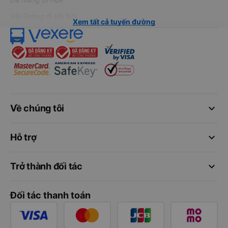
Hải Phòng đi Hà Nội
Xem tất cả tuyến đường
keyboard_arrow_down
Về chúng tôi
keyboard_arrow_down
Hỗ trợ
keyboard_arrow_down
Trở thành đối tác
Đối tác thanh toán