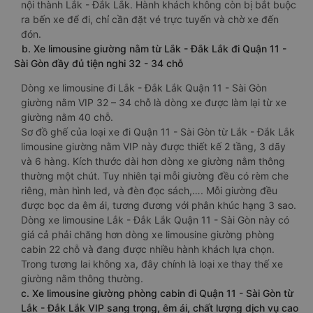
nội thành Lắk - Đắk Lắk. Hành khách không còn bị bắt buộc
ra bến xe để đi, chỉ cần đặt vé trực tuyến và chờ xe đến
đón.
b. Xe limousine giường nằm từ Lắk - Đắk Lắk đi Quận 11 -
Sài Gòn đầy đủ tiện nghi 32 - 34 chỗ
Dòng xe limousine đi Lắk - Đắk Lắk Quận 11 - Sài Gòn
giường nằm VIP 32 – 34 chỗ là dòng xe được làm lại từ xe
giường nằm 40 chỗ.
Sơ đồ ghế của loại xe đi Quận 11 - Sài Gòn từ Lắk - Đắk Lắk
limousine giường nằm VIP này được thiết kế 2 tầng, 3 dãy
và 6 hàng. Kích thước dài hơn dòng xe giường nằm thông
thường một chút. Tuy nhiên tại mỗi giường đều có rèm che
riêng, màn hình led, và đèn đọc sách,…. Mỗi giường đều
được bọc da êm ái, tương đương với phân khúc hạng 3 sao.
Dòng xe limousine Lắk - Đắk Lắk Quận 11 - Sài Gòn này có
giá cả phải chăng hơn dòng xe limousine giường phòng
cabin 22 chỗ và đang được nhiều hành khách lựa chọn.
Trong tương lai không xa, đây chính là loại xe thay thế xe
giường nằm thông thường.
c. Xe limousine giường phòng cabin đi Quận 11 - Sài Gòn từ
Lắk - Đắk Lắk VIP sang trọng, êm ái, chất lượng dịch vụ cao