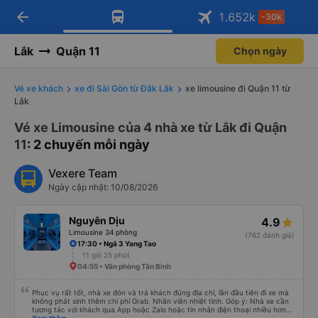
arrow_back
Tải app Vexere ngay!
Tải app Vexere
1.652
k
-30k
Mở app
Mở app
Nhận ưu đãi thành viên độc
-30k/ghế khi đặt vé máy bay qua
quyền
app
Lắk
Quận 11
Chọn ngày
Vé xe khách
xe đi Sài Gòn từ Đắk Lắk
xe limousine đi Quận 11 từ
Lắk
Vé xe Limousine của 4 nhà xe từ Lắk đi Quận
11
: 2 chuyến mỗi ngày
Vexere Team
Ngày cập nhật: 10/08/2026
Nguyên Dịu
4.9
Limousine 34 phòng
(762 đánh giá)
17:30 • Ngã 3 Yang Tao
11 giờ 25 phút
04:55 • Văn phòng Tân Bình
Phục vụ rất tốt, nhà xe đón và trả khách đúng địa chỉ, lần đầu tiên đi xe mà
không phát sinh thêm chi phí Grab. Nhân viên nhiệt tình. Góp ý: Nhà xe cần
tương tác với khách qua App hoặc Zalo hoặc tin nhắn điện thoại nhiều hơn