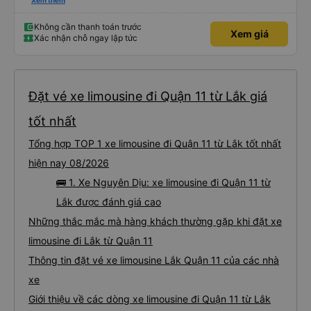
nữa để hành khách yên tâm đặc biệt là khách đặt vé qua App. Chân thành
Xem thêm
cảm ơn, lần sau đặt vé lại
Không cần thanh toán trước
Xem giá
Xác nhận chỗ ngay lập tức
Đặt vé xe limousine đi Quận 11 từ Lắk giá
tốt nhất
Tổng hợp TOP 1 xe limousine đi Quận 11 từ Lắk tốt nhất
hiện nay 08/2026
🚌 1. Xe Nguyên Dịu: xe limousine đi Quận 11 từ
Lắk được đánh giá cao
Những thắc mắc mà hàng khách thường gặp khi đặt xe
limousine đi Lắk từ Quận 11
Thông tin đặt vé xe limousine Lắk Quận 11 của các nhà
xe
Giới thiệu về các dòng xe limousine đi Quận 11 từ Lắk