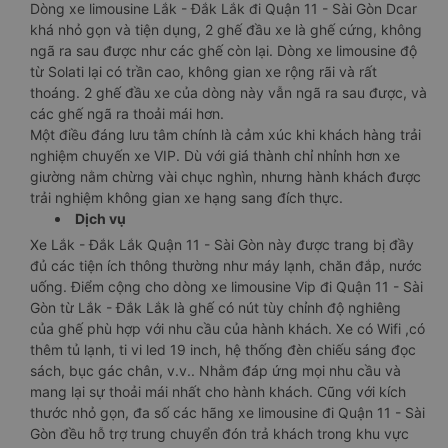
Dòng xe limousine Lắk - Đắk Lắk đi Quận 11 - Sài Gòn Dcar
khá nhỏ gọn và tiện dụng, 2 ghế đầu xe là ghế cứng, không
ngã ra sau được như các ghế còn lại. Dòng xe limousine độ
từ Solati lại có trần cao, không gian xe rộng rãi và rất
thoáng. 2 ghế đầu xe của dòng này vẫn ngã ra sau được, và
các ghế ngã ra thoải mái hơn.
Một điều đáng lưu tâm chính là cảm xúc khi khách hàng trải
nghiệm chuyến xe VIP. Dù với giá thành chỉ nhỉnh hơn xe
giường nằm chừng vài chục nghìn, nhưng hành khách được
trải nghiệm không gian xe hạng sang đích thực.
Dịch vụ
Xe Lắk - Đắk Lắk Quận 11 - Sài Gòn này được trang bị đầy
đủ các tiện ích thông thường như máy lạnh, chăn đắp, nước
uống. Điểm cộng cho dòng xe limousine Vip đi Quận 11 - Sài
Gòn từ Lắk - Đắk Lắk là ghế có nút tùy chỉnh độ nghiêng
của ghế phù hợp với nhu cầu của hành khách. Xe có Wifi ,có
thêm tủ lạnh, ti vi led 19 inch, hệ thống đèn chiếu sáng đọc
sách, bục gác chân, v.v.. Nhằm đáp ứng mọi nhu cầu và
mang lại sự thoải mái nhất cho hành khách. Cũng với kích
thước nhỏ gọn, đa số các hãng xe limousine đi Quận 11 - Sài
Gòn đều hỗ trợ trung chuyển đón trả khách trong khu vực