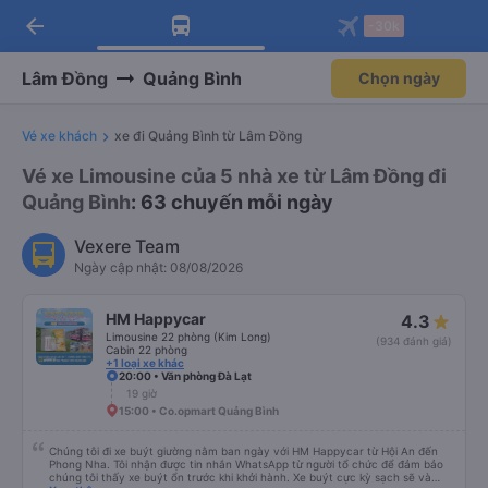
arrow_back
Tải app Vexere ngay!
Tải app Vexere
-30k
Mở app
Mở app
Nhận ưu đãi thành viên độc
-30k/ghế khi đặt vé máy bay qua
quyền
app
Lâm Đồng
Quảng Bình
Chọn ngày
Vé xe khách
xe đi Quảng Bình từ Lâm Đồng
Vé xe Limousine của 5 nhà xe từ Lâm Đồng đi
Quảng Bình
: 63 chuyến mỗi ngày
Vexere Team
Ngày cập nhật: 08/08/2026
HM Happycar
4.3
Limousine 22 phòng (Kim Long)
(934 đánh giá)
Cabin 22 phòng
+1 loại xe khác
20:00 • Văn phòng Đà Lạt
19 giờ
15:00 • Co.opmart Quảng Bình
Chúng tôi đi xe buýt giường nằm ban ngày với HM Happycar từ Hội An đến
Phong Nha. Tôi nhận được tin nhắn WhatsApp từ người tổ chức để đảm bảo
chúng tôi thấy xe buýt ổn trước khi khởi hành. Xe buýt cực kỳ sạch sẽ và