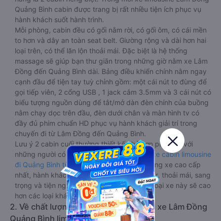
Quảng Bình cabin được trang bị rất nhiều tiện ích phục vụ
hành khách suốt hành trình.
Mỗi phòng, cabin đều có gối nằm rời, có gối ôm, có cái mền
to hơn và dây an toàn seat belt. Giường rộng và dài hơn hai
loại trên, có thể lăn lộn thoải mái. Đặc biệt là hệ thống
massage sẽ giúp bạn thư giãn trong những giờ nằm xe Lâm
Đồng đến Quảng Bình dài. Bảng điều khiển chính nằm ngay
cạnh đầu để tiện tay tuỳ chỉnh gồm: một cái nút to đùng để
gọi tiếp viên, 2 cổng USB , 1 jack cắm 3.5mm và 3 cái nút có
biểu tượng nguồn dùng để tắt/mở dàn đèn chính của buồng
nằm chạy dọc trên đầu, đèn dưới chân và màn hình tv có
đầy đủ phim chuẩn HD phục vụ hành khách giải trí trong
chuyến đi từ Lâm Đồng đến Quảng Bình.
Lưu ý 2 cabin cuối thường thiết kế nhỏ hơn phù hợp với
những người có thân hình nhỏ nhắn. Dòng
xe cabin limousine
đi Quảng Bình từ Lâm Đồng
này đang là dòng xe cao cấp
nhất, hành khách thường chọn vì sự riêng tư, thoải mái, sang
trọng và tiện nghi. Tất nhiên giá thành của loại xe này sẽ cao
hơn các loại khác.
2. Về chất lượng, review, đánh giá nhà xe Lâm Đồng
Quảng Bình limousine