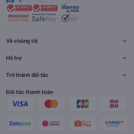
keyboard_arrow_down
Về chúng tôi
keyboard_arrow_down
Hỗ trợ
keyboard_arrow_down
Trở thành đối tác
Đối tác thanh toán