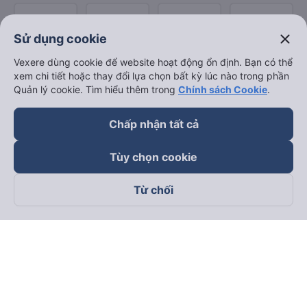
close
Sử dụng cookie
Vexere dùng cookie để website hoạt động ổn định. Bạn có thể
xem chi tiết hoặc thay đổi lựa chọn bất kỳ lúc nào trong phần
Quản lý cookie. Tìm hiểu thêm trong
Chính sách Cookie
.
Chấp nhận tất cả
Tùy chọn cookie
Từ chối
Theo dõi chúng tôi trên
Facebook
Tiktok
Youtube
Công ty TNHH Thương Mại Dịch Vụ Vexere
Địa chỉ đăng ký kinh doanh: 8C Chữ Đồng Tử, Phường Tân