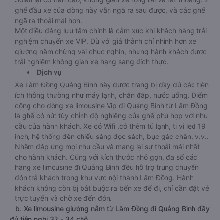
ghế đầu xe của dòng này vẫn ngã ra sau được, và các ghế
ngã ra thoải mái hơn.
Một điều đáng lưu tâm chính là cảm xúc khi khách hàng trải
nghiệm chuyến xe VIP. Dù với giá thành chỉ nhỉnh hơn xe
giường nằm chừng vài chục nghìn, nhưng hành khách được
trải nghiệm không gian xe hạng sang đích thực.
Dịch vụ
Xe Lâm Đồng Quảng Bình này được trang bị đầy đủ các tiện
ích thông thường như máy lạnh, chăn đắp, nước uống. Điểm
cộng cho dòng xe limousine Vip đi Quảng Bình từ Lâm Đồng
là ghế có nút tùy chỉnh độ nghiêng của ghế phù hợp với nhu
cầu của hành khách. Xe có Wifi ,có thêm tủ lạnh, ti vi led 19
inch, hệ thống đèn chiếu sáng đọc sách, bục gác chân, v.v..
Nhằm đáp ứng mọi nhu cầu và mang lại sự thoải mái nhất
cho hành khách. Cũng với kích thước nhỏ gọn, đa số các
hãng xe limousine đi Quảng Bình đều hỗ trợ trung chuyển
đón trả khách trong khu vực nội thành Lâm Đồng. Hành
khách không còn bị bắt buộc ra bến xe để đi, chỉ cần đặt vé
trực tuyến và chờ xe đến đón.
b. Xe limousine giường nằm từ Lâm Đồng đi Quảng Bình đầy
đủ tiện nghi 32 - 34 chỗ