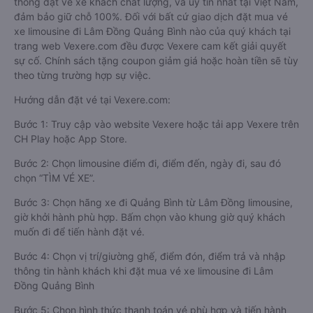
thống đặt vé xe khách chất lượng, và uy tín nhất tại Việt Nam,
đảm bảo giữ chỗ 100%. Đối với bất cứ giao dịch đặt mua vé
xe limousine đi Lâm Đồng Quảng Bình nào của quý khách tại
trang web Vexere.com đều được Vexere cam kết giải quyết
sự cố. Chính sách tặng coupon giảm giá hoặc hoàn tiền sẽ tùy
theo từng trường hợp sự việc.
Hướng dẫn đặt vé tại Vexere.com:
Bước 1: Truy cập vào website Vexere hoặc tải app Vexere trên
CH Play hoặc App Store.
Bước 2: Chọn limousine điểm đi, điểm đến, ngày đi, sau đó
chọn “TÌM VÉ XE”.
Bước 3: Chọn hãng xe đi Quảng Bình từ Lâm Đồng limousine,
giờ khởi hành phù hợp. Bấm chọn vào khung giờ quý khách
muốn đi để tiến hành đặt vé.
Bước 4: Chọn vị trí/giường ghế, điểm đón, điểm trả và nhập
thông tin hành khách khi đặt mua vé xe limousine đi Lâm
Đồng Quảng Bình
Bước 5: Chọn hình thức thanh toán vé phù hợp và tiến hành