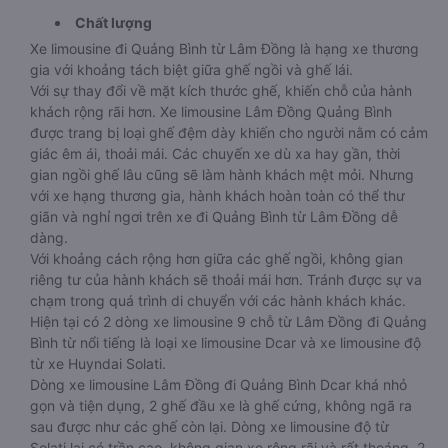
Chất lượng
Xe limousine đi Quảng Bình từ Lâm Đồng là hạng xe thương
gia với khoảng tách biệt giữa ghế ngồi và ghế lái.
Với sự thay đổi về mặt kích thước ghế, khiến chỗ của hành
khách rộng rãi hơn. Xe limousine Lâm Đồng Quảng Bình
được trang bị loại ghế đệm dày khiến cho người nằm có cảm
giác êm ái, thoải mái. Các chuyến xe dù xa hay gần, thời
gian ngồi ghế lâu cũng sẽ làm hành khách mệt mỏi. Nhưng
với xe hạng thương gia, hành khách hoàn toàn có thể thư
giãn và nghỉ ngơi trên xe đi Quảng Bình từ Lâm Đồng dễ
dàng.
Với khoảng cách rộng hơn giữa các ghế ngồi, không gian
riêng tư của hành khách sẽ thoải mái hơn. Tránh được sự va
chạm trong quá trình di chuyển với các hành khách khác.
Hiện tại có 2 dòng xe limousine 9 chỗ từ Lâm Đồng đi Quảng
Bình từ nổi tiếng là loại xe limousine Dcar và xe limousine độ
từ xe Huyndai Solati.
Dòng xe limousine Lâm Đồng đi Quảng Bình Dcar khá nhỏ
gọn và tiện dụng, 2 ghế đầu xe là ghế cứng, không ngã ra
sau được như các ghế còn lại. Dòng xe limousine độ từ
Solati lại có trần cao, không gian xe rộng rãi và rất thoáng. 2