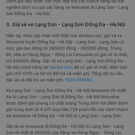
Đánh giá này được viết trực tiếp bởi các khách hàng đã trải
nghiệm dịch vụ của các hãng xe limousine đi Lạng Sơn - Lạng
Sơn Đống Đa - Hà Nội .
3. Giá vé xe Lạng Sơn - Lạng Sơn Đống Đa - Hà Nội
Hiện tại, theo cập nhật mới nhất của Vexere.com, giá vé xe
limousine tuyến Đống Đa - Hà Nội - Lạng Sơn - Lạng Sơn có
mức giá dao động từ 240000 đồng - 240000 đồng. Trong
đó, nhà xe Hùng Ngọc - Sông Lìu Limousine có giá vé rẻ nhất,
chỉ 240000 đồng. Đặt vé xe Lạng Sơn - Lạng Sơn Đống Đa -
Hà Nội chính hãng tại
Vexere.com
để có giá rẻ nhất, đảm bảo
giữ chỗ 100% và hỗ trợ đổi trả vé miễn phí. Tổng đài tư vấn,
đặt vé và đổi trả vé miễn phí:
1900 888684
.
Xe Lạng Sơn - Lạng Sơn Đống Đa - Hà Nội limousine tốt nhất:
Xe từ Lạng Sơn - Lạng Sơn đi Đống Đa - Hà Nội limousine
được đánh giá chung có chất lượng Trung bình với điểm đánh
giá trung bình từ 4.0/5 dựa trên 724 phản hồi của hành khách
Xe limousine về Đống Đa - Hà Nội từ Lạng Sơn - Lạng Sơn.
Giá vé xe limousine đi Đống Đa - Hà Nội từ Lạng Sơn - Lạng
Sơn rẻ nhất là 240000 của hãng xe Hùng Ngọc - Sông Lìu