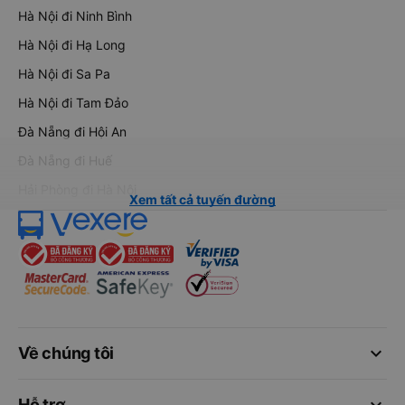
Hà Nội đi Ninh Bình
Hà Nội đi Hạ Long
Hà Nội đi Sa Pa
Hà Nội đi Tam Đảo
Đà Nẵng đi Hội An
Đà Nẵng đi Huế
Hải Phòng đi Hà Nội
Xem tất cả tuyến đường
keyboard_arrow_down
Về chúng tôi
keyboard_arrow_down
Hỗ trợ