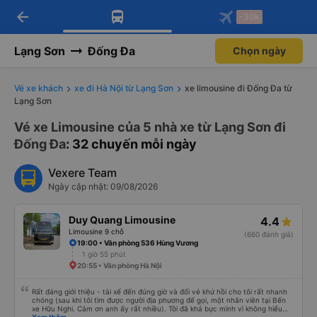
arrow_back
Tải app Vexere ngay!
Tải app Vexere
-30k
Mở app
Mở app
Nhận ưu đãi thành viên độc
-30k/ghế khi đặt vé máy bay qua
quyền
app
Lạng Sơn
Đống Đa
Chọn ngày
Vé xe khách
xe đi Hà Nội từ Lạng Sơn
xe limousine đi Đống Đa từ
Lạng Sơn
Vé xe Limousine của 5 nhà xe từ Lạng Sơn đi
Đống Đa
: 32 chuyến mỗi ngày
Vexere Team
Ngày cập nhật: 09/08/2026
Duy Quang Limousine
4.4
Limousine 9 chỗ
(660 đánh giá)
19:00 • Văn phòng 536 Hùng Vương
1 giờ 55 phút
20:55 • Văn phòng Hà Nội
Rất đáng giới thiệu - tài xế đến đúng giờ và đổi vé khứ hồi cho tôi rất nhanh
chóng (sau khi tôi tìm được người địa phương để gọi, một nhân viên tại Bến
xe Hữu Nghi. Cảm ơn anh ấy rất nhiều). Tôi đã khá bực mình vì không hiểu