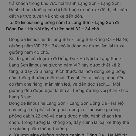
trả khách trong khu vực nội thành Lạng Sơn - Lạng Sơn.
Hành khách không còn bị bắt buộc ra bến xe để đi, chỉ cần
đặt vé trực tuyến và chờ xe đến đón.
b. Xe limousine giường nằm từ Lạng Sơn - Lạng Sơn đi
Đống Đa - Hà Nội đầy đủ tiện nghi 32 - 34 chỗ
Dòng xe limousine đi Lạng Sơn - Lạng Sơn Đống Đa - Hà Nội
giường nằm VIP 32 – 34 chỗ là dòng xe được làm lại từ xe
giường nằm 40 chỗ.
Sơ đồ ghế của loại xe đi Đống Đa - Hà Nội từ Lạng Sơn -
Lạng Sơn limousine giường nằm VIP này được thiết kế 2
tầng, 3 dãy và 6 hàng. Kích thước dài hơn dòng xe giường
nằm thông thường một chút. Tuy nhiên tại mỗi giường đều
có rèm che riêng, màn hình led, và đèn đọc sách,…. Mỗi
giường đều được bọc da êm ái, tương đương với phân khúc
hạng 3 sao.
Dòng xe limousine Lạng Sơn - Lạng Sơn Đống Đa - Hà Nội
này có giá cả phải chăng hơn dòng xe limousine giường
phòng cabin 22 chỗ và đang được nhiều hành khách lựa
chọn. Trong tương lai không xa, đây chính là loại xe thay thế
xe giường nằm thông thường.
c. Xe limousine giường phòng cabin đi Đống Đa - Hà Nội từ