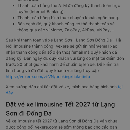
Thanh toán bằng thẻ ATM đã đăng ký thanh toán trực
tuyến (Internet Banking).
Thanh toán bằng hình thức chuyển khoản ngân hàng.
Bên cạnh đó, quý khách cũng có thể thanh toán vé
thông qua các ví Momo, ZaloPay, AirPay, VNPay,…
Sau khi thanh toán vé xe Lạng Sơn - Lạng Sơn Đống Đa - Hà
Nội limousine thành công, Vexere sẽ gửi tin nhắn/email xác
nhận thành công đến số điện thoại/email mà quý khách đã
đăng ký. Đến ngày đi, quý khách vui lòng có mặt tại điểm đón
trước 30 phút giờ khởi hành để chuẩn bị lên xe. Để kiểm tra
tình trạng vé đã đặt, quý khách vui lòng truy cập
https://vexere.com/vi-VN/booking/ticketinfo
Xem hướng dẫn chi tiết đặt vé xe, minh họa bằng hình ảnh
tại
đây
.
Đặt vé xe limousine Tết 2027 từ Lạng
Sơn đi Đống Đa
Vé xe limousine tết 2027 từ Lạng Sơn đi Đống Đa vẫn chưa
được công bố. Vexere.com sẽ sớm thông báo cho các bạn