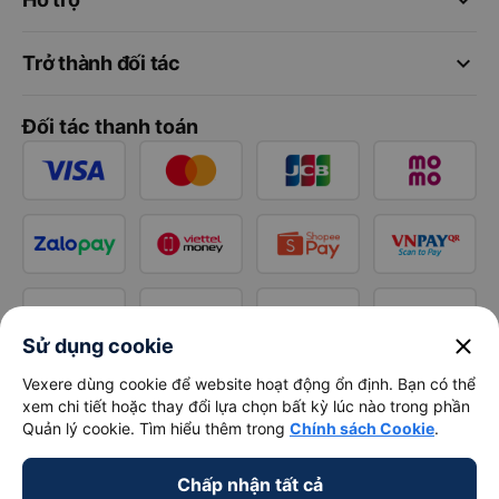
keyboard_arrow_down
Trở thành đối tác
Đối tác thanh toán
close
Sử dụng cookie
Vexere dùng cookie để website hoạt động ổn định. Bạn có thể
xem chi tiết hoặc thay đổi lựa chọn bất kỳ lúc nào trong phần
Quản lý cookie. Tìm hiểu thêm trong
Chính sách Cookie
.
Chấp nhận tất cả