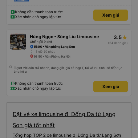
sao tài xế không đến đón tôi về Hà Nội, cuối cùng được biết là tôi đã đặt
Xem thêm
nhầm ngày hôm sau. Văn phòng đã cử tài xế đến trong vòng một giờ và tôi
chỉ trả thêm tiền nâng cấp lên xe limousine, vì đó là loại xe minivan đã được
đặt trước. Bài học rút ra - hãy kiểm tra kỹ trước khi đặt vé, tốt nhất là khi
Không cần thanh toán trước
Xem giá
bạn không còn buồn ngủ.
Xác nhận chỗ ngay lập tức
Hùng Ngọc - Sông Lìu Limousine
3.5
Ghế ngồi 9 chỗ
(64 đánh giá)
15:00 • Văn phòng Lạng Sơn
1 giờ 50 phút
16:50 • Văn Phòng Hà Nội
Tuyệt vời đón trả nhanh, đúng giờ, giá cả hợp lí, tài xế vui tính, sẽ tiếp tục
ủng hộ ạ
Không cần thanh toán trước
Xem giá
Xác nhận chỗ ngay lập tức
Đặt vé xe limousine đi Đống Đa từ Lạng
Sơn giá tốt nhất
Tổng hợp TOP 2 xe limousine đi Đống Đa từ Lạng Sơn