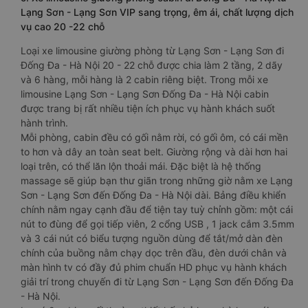
Lạng Sơn - Lạng Sơn VIP sang trọng, êm ái, chất lượng dịch
vụ cao 20 -22 chỗ
Loại xe limousine giường phòng từ Lạng Sơn - Lạng Sơn đi
Đống Đa - Hà Nội 20 - 22 chỗ được chia làm 2 tầng, 2 dãy
và 6 hàng, mỗi hàng là 2 cabin riêng biệt. Trong mỗi xe
limousine Lạng Sơn - Lạng Sơn Đống Đa - Hà Nội cabin
được trang bị rất nhiều tiện ích phục vụ hành khách suốt
hành trình.
Mỗi phòng, cabin đều có gối nằm rời, có gối ôm, có cái mền
to hơn và dây an toàn seat belt. Giường rộng và dài hơn hai
loại trên, có thể lăn lộn thoải mái. Đặc biệt là hệ thống
massage sẽ giúp bạn thư giãn trong những giờ nằm xe Lạng
Sơn - Lạng Sơn đến Đống Đa - Hà Nội dài. Bảng điều khiển
chính nằm ngay cạnh đầu để tiện tay tuỳ chỉnh gồm: một cái
nút to đùng để gọi tiếp viên, 2 cổng USB , 1 jack cắm 3.5mm
và 3 cái nút có biểu tượng nguồn dùng để tắt/mở dàn đèn
chính của buồng nằm chạy dọc trên đầu, đèn dưới chân và
màn hình tv có đầy đủ phim chuẩn HD phục vụ hành khách
giải trí trong chuyến đi từ Lạng Sơn - Lạng Sơn đến Đống Đa
- Hà Nội.