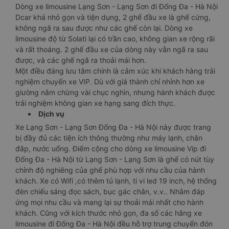
Dòng xe limousine Lạng Sơn - Lạng Sơn đi Đống Đa - Hà Nội
Dcar khá nhỏ gọn và tiện dụng, 2 ghế đầu xe là ghế cứng,
không ngã ra sau được như các ghế còn lại. Dòng xe
limousine độ từ Solati lại có trần cao, không gian xe rộng rãi
và rất thoáng. 2 ghế đầu xe của dòng này vẫn ngã ra sau
được, và các ghế ngã ra thoải mái hơn.
Một điều đáng lưu tâm chính là cảm xúc khi khách hàng trải
nghiệm chuyến xe VIP. Dù với giá thành chỉ nhỉnh hơn xe
giường nằm chừng vài chục nghìn, nhưng hành khách được
trải nghiệm không gian xe hạng sang đích thực.
Dịch vụ
Xe Lạng Sơn - Lạng Sơn Đống Đa - Hà Nội này được trang
bị đầy đủ các tiện ích thông thường như máy lạnh, chăn
đắp, nước uống. Điểm cộng cho dòng xe limousine Vip đi
Đống Đa - Hà Nội từ Lạng Sơn - Lạng Sơn là ghế có nút tùy
chỉnh độ nghiêng của ghế phù hợp với nhu cầu của hành
khách. Xe có Wifi ,có thêm tủ lạnh, ti vi led 19 inch, hệ thống
đèn chiếu sáng đọc sách, bục gác chân, v.v.. Nhằm đáp
ứng mọi nhu cầu và mang lại sự thoải mái nhất cho hành
khách. Cũng với kích thước nhỏ gọn, đa số các hãng xe
limousine đi Đống Đa - Hà Nội đều hỗ trợ trung chuyển đón