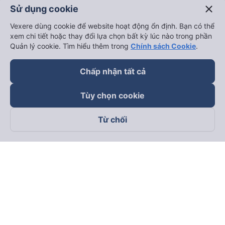
close
Sử dụng cookie
Vexere dùng cookie để website hoạt động ổn định. Bạn có thể
xem chi tiết hoặc thay đổi lựa chọn bất kỳ lúc nào trong phần
Quản lý cookie. Tìm hiểu thêm trong
Chính sách Cookie
.
Chấp nhận tất cả
Tùy chọn cookie
Từ chối
Theo dõi chúng tôi trên
Facebook
Tiktok
Youtube
Công ty TNHH Thương Mại Dịch Vụ Vexere
Địa chỉ đăng ký kinh doanh: 8C Chữ Đồng Tử, Phường Tân
Sơn Nhất, TP. Hồ Chí Minh, Việt Nam
Địa chỉ
:
Lầu 2, toà nhà H3 Circo Hoàng Diệu, 384 Hoàng Diệu,