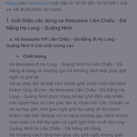
Nẵng
trên
Vexere.com
bắt đầu từ 18:30 đến 18:30 bởi 1 nhà
xe: HK BUSLINES vận hành.
1. Giới thiệu các dòng xe limousine Liên Chiểu - Đà
Nẵng Hạ Long - Quảng Ninh
a. Xe limousine VIP Liên Chiểu - Đà Nẵng đi Hạ Long -
Quảng Ninh 9 chỗ chất lượng cao
Chất lượng
Xe limousine đi Hạ Long - Quảng Ninh từ Liên Chiểu - Đà
Nẵng là hạng xe thương gia với khoảng tách biệt giữa ghế
ngồi và ghế lái.
Với sự thay đổi về mặt kích thước ghế, khiến chỗ của hành
khách rộng rãi hơn. Xe limousine Liên Chiểu - Đà Nẵng Hạ
Long - Quảng Ninh được trang bị loại ghế đệm dày khiến
cho người nằm có cảm giác êm ái, thoải mái. Các chuyến xe
dù xa hay gần, thời gian ngồi ghế lâu cũng sẽ làm hành
khách mệt mỏi. Nhưng với xe hạng thương gia, hành khách
hoàn toàn có thể thư giãn và nghỉ ngơi trên xe đi Hạ Long -
Quảng Ninh từ Liên Chiểu - Đà Nẵng dễ dàng.
Với khoảng cách rộng hơn giữa các ghế ngồi, không gian