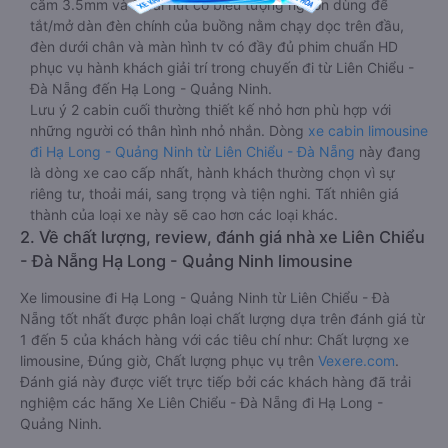
cắm 3.5mm và 3 cái nút có biểu tượng nguồn dùng để
tắt/mở dàn đèn chính của buồng nằm chạy dọc trên đầu,
đèn dưới chân và màn hình tv có đầy đủ phim chuẩn HD
phục vụ hành khách giải trí trong chuyến đi từ Liên Chiểu -
Đà Nẵng đến Hạ Long - Quảng Ninh.
Lưu ý 2 cabin cuối thường thiết kế nhỏ hơn phù hợp với
những người có thân hình nhỏ nhắn. Dòng
xe cabin limousine
đi Hạ Long - Quảng Ninh từ Liên Chiểu - Đà Nẵng
này đang
là dòng xe cao cấp nhất, hành khách thường chọn vì sự
riêng tư, thoải mái, sang trọng và tiện nghi. Tất nhiên giá
thành của loại xe này sẽ cao hơn các loại khác.
2. Về chất lượng, review, đánh giá nhà xe Liên Chiểu
- Đà Nẵng Hạ Long - Quảng Ninh limousine
Xe limousine đi Hạ Long - Quảng Ninh từ Liên Chiểu - Đà
Nẵng tốt nhất được phân loại chất lượng dựa trên đánh giá từ
1 đến 5 của khách hàng với các tiêu chí như: Chất lượng xe
limousine, Đúng giờ, Chất lượng phục vụ trên
Vexere.com
.
Đánh giá này được viết trực tiếp bởi các khách hàng đã trải
nghiệm các hãng Xe Liên Chiểu - Đà Nẵng đi Hạ Long -
Quảng Ninh.