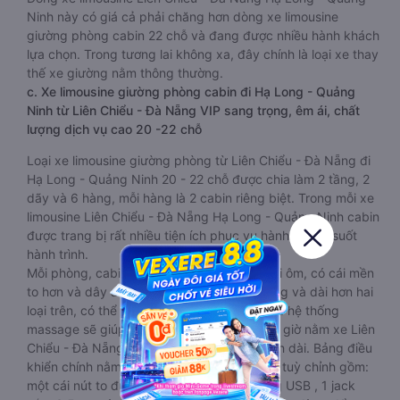
Ninh này có giá cả phải chăng hơn dòng xe limousine
giường phòng cabin 22 chỗ và đang được nhiều hành khách
lựa chọn. Trong tương lai không xa, đây chính là loại xe thay
thế xe giường nằm thông thường.
c. Xe limousine giường phòng cabin đi Hạ Long - Quảng
Ninh từ Liên Chiểu - Đà Nẵng VIP sang trọng, êm ái, chất
lượng dịch vụ cao 20 -22 chỗ
Loại xe limousine giường phòng từ Liên Chiểu - Đà Nẵng đi
Hạ Long - Quảng Ninh 20 - 22 chỗ được chia làm 2 tầng, 2
dãy và 6 hàng, mỗi hàng là 2 cabin riêng biệt. Trong mỗi xe
limousine Liên Chiểu - Đà Nẵng Hạ Long - Quảng Ninh cabin
được trang bị rất nhiều tiện ích phục vụ hành khách suốt
hành trình.
Mỗi phòng, cabin đều có gối nằm rời, có gối ôm, có cái mền
to hơn và dây an toàn seat belt. Giường rộng và dài hơn hai
loại trên, có thể lăn lộn thoải mái. Đặc biệt là hệ thống
massage sẽ giúp bạn thư giãn trong những giờ nằm xe Liên
Chiểu - Đà Nẵng đến Hạ Long - Quảng Ninh dài. Bảng điều
khiển chính nằm ngay cạnh đầu để tiện tay tuỳ chỉnh gồm:
một cái nút to đùng để gọi tiếp viên, 2 cổng USB , 1 jack