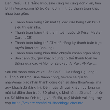
Liên Chiểu - Đà Nẵng limousine cũng vô cùng đơn giản, tiện
lợi khi Vexere.com hỗ trợ đến 06 hình thức thanh toán khác
nhau bao gồm:
Thanh toán bằng tiền mặt tại các cửa hàng tiện lợi và
siêu thị gần nhà.
Thanh toán bằng thẻ thanh toán quốc tế (Visa, Master
Card, JCB).
Thanh toán bằng thẻ ATM đã đăng ký thanh toán trực
tuyến (Internet Banking).
Thanh toán bằng hình thức chuyển khoản ngân hàng.
Bên cạnh đó, quý khách cũng có thể thanh toán vé
thông qua các ví Momo, ZaloPay, AirPay, VNPay,…
Sau khi thanh toán vé xe Liên Chiểu - Đà Nẵng Hạ Long -
Quảng Ninh limousine thành công, Vexere sẽ gửi tin
nhắn/email xác nhận thành công đến số điện thoại/email mà
quý khách đã đăng ký. Đến ngày đi, quý khách vui lòng có
mặt tại điểm đón trước 30 phút giờ khởi hành để chuẩn bị lên
xe. Để kiểm tra tình trạng vé đã đặt, quý khách vui lòng truy
cập
https://vexere.com/vi-VN/booking/ticketinfo