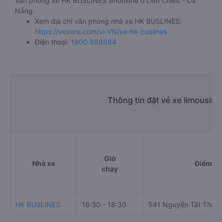
Văn phòng xe HK BUSLINES limousine ở Liên Chiểu - Đà
Nẵng:
Xem địa chỉ văn phòng nhà xe HK BUSLINES:
https://vexere.com/vi-VN/xe-hk-buslines
Điện thoại:
1900 888684
Thông tin đặt vé xe limousin
Giờ
Nhà xe
Điểm đi
chạy
HK BUSLINES
18:30 - 18:30
541 Nguyễn Tất Thàn