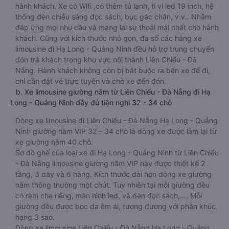
hành khách. Xe có Wifi ,có thêm tủ lạnh, ti vi led 19 inch, hệ
thống đèn chiếu sáng đọc sách, bục gác chân, v.v.. Nhằm
đáp ứng mọi nhu cầu và mang lại sự thoải mái nhất cho hành
khách. Cũng với kích thước nhỏ gọn, đa số các hãng xe
limousine đi Hạ Long - Quảng Ninh đều hỗ trợ trung chuyển
đón trả khách trong khu vực nội thành Liên Chiểu - Đà
Nẵng. Hành khách không còn bị bắt buộc ra bến xe để đi,
chỉ cần đặt vé trực tuyến và chờ xe đến đón.
b. Xe limousine giường nằm từ Liên Chiểu - Đà Nẵng đi Hạ
Long - Quảng Ninh đầy đủ tiện nghi 32 - 34 chỗ
Dòng xe limousine đi Liên Chiểu - Đà Nẵng Hạ Long - Quảng
Ninh giường nằm VIP 32 – 34 chỗ là dòng xe được làm lại từ
xe giường nằm 40 chỗ.
Sơ đồ ghế của loại xe đi Hạ Long - Quảng Ninh từ Liên Chiểu
- Đà Nẵng limousine giường nằm VIP này được thiết kế 2
tầng, 3 dãy và 6 hàng. Kích thước dài hơn dòng xe giường
nằm thông thường một chút. Tuy nhiên tại mỗi giường đều
có rèm che riêng, màn hình led, và đèn đọc sách,…. Mỗi
giường đều được bọc da êm ái, tương đương với phân khúc
hạng 3 sao.
Dòng xe limousine Liên Chiểu - Đà Nẵng Hạ Long - Quảng