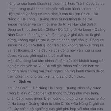
riêng tư của hành khách sẽ thoải mái hơn. Tránh được sự va
chạm trong quá trình di chuyển với các hành khách khác.
Hiện tại có 2 dòng xe limousine 9 chỗ từ Liên Chiểu - Đà
Nẵng đi Hạ Long - Quảng Ninh từ nổi tiếng là loại xe
limousine Dcar và xe limousine độ từ xe Huyndai Solati.
Dòng xe limousine Liên Chiểu - Đà Nẵng đi Hạ Long - Quảng
Ninh Dcar khá nhỏ gọn và tiện dụng, 2 ghế đầu xe là ghế
cứng, không ngã ra sau được như các ghế còn lại. Dòng xe
limousine độ từ Solati lại có trần cao, không gian xe rộng rãi
và rất thoáng. 2 ghế đầu xe của dòng này vẫn ngã ra sau
được, và các ghế ngã ra thoải mái hơn.
Một điều đáng lưu tâm chính là cảm xúc khi khách hàng trải
nghiệm chuyến xe VIP. Dù với giá thành chỉ nhỉnh hơn xe
giường nằm chừng vài chục nghìn, nhưng hành khách được
trải nghiệm không gian xe hạng sang đích thực.
Dịch vụ
Xe Liên Chiểu - Đà Nẵng Hạ Long - Quảng Ninh này được
trang bị đầy đủ các tiện ích thông thường như máy lạnh,
chăn đắp, nước uống. Điểm cộng cho dòng xe limousine Vip
đi Hạ Long - Quảng Ninh từ Liên Chiểu - Đà Nẵng là ghế có
nút tùy chỉnh độ nghiêng của ghế phù hợp với nhu cầu của