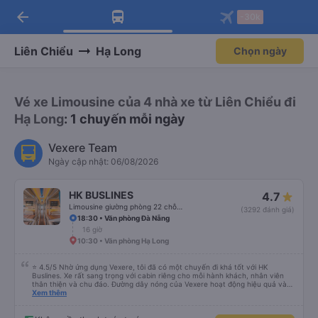
arrow_back
Tải app Vexere ngay!
Tải app Vexere
-30k
Mở app
Mở app
Nhận ưu đãi thành viên độc
-30k/ghế khi đặt vé máy bay qua
quyền
app
Liên Chiểu
Hạ Long
Chọn ngày
Vé xe Limousine của 4 nhà xe từ Liên Chiểu đi
Hạ Long
: 1 chuyến mỗi ngày
Vexere Team
Ngày cập nhật: 06/08/2026
HK BUSLINES
4.7
Limousine giường phòng 22 chỗ (WC)
(3292 đánh giá)
18:30 • Văn phòng Đà Nẵng
16 giờ
10:30 • Văn phòng Hạ Long
⭐ 4.5/5 Nhờ ứng dụng Vexere, tôi đã có một chuyến đi khá tốt với HK
Buslines. Xe rất sang trọng với cabin riêng cho mỗi hành khách, nhân viên
thân thiện và chu đáo. Đường dây nóng của Vexere hoạt động hiệu quả và
thể hiện trách nhiệm với khách hàng. Nhược điểm: -0.5 sao vì quy trình đặt
Xem thêm
vé trên ứng dụng quá nhanh, dễ chọn sai bước và không thể quay lại, điều
này có thể dẫn đến việc hủy dịch vụ. -0.5 sao vì điểm trả khách chỉ ở văn