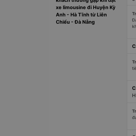
khách thường gặp khi đặt
xe limousine đi Huyện Kỳ
Tr
Anh - Hà Tĩnh từ Liên
Đ
Chiểu - Đà Nẵng
k
C
Tr
ti
C
H
Tr
đ