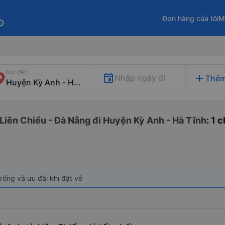
Đơn hàng của tôi
M
fo
Nơi đến
add
Nhập ngày đi
Thêm
 Liên Chiểu - Đà Nẵng đi Huyện Kỳ Anh - Hà Tĩnh
: 1 
rống và ưu đãi khi đặt vé