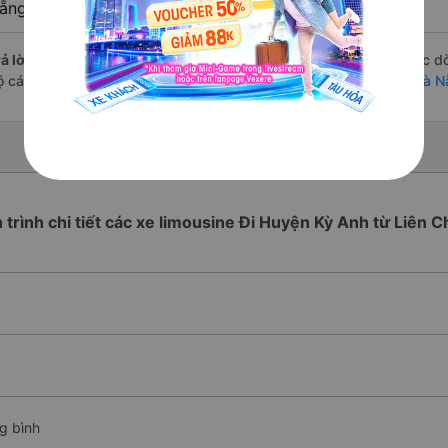
ẵng không?
ả lời:
Hiện tại danh sách này chỉ thể hiện các chuyến xe khai thác d
ộ các chuyến xe đi Huyện Kỳ Anh - Hà Tĩnh tại:
Xe Liên Chiểu - Đà 
h trình chi tiết các xe limousine Đi Huyện Kỳ Anh từ Liên C
g bình