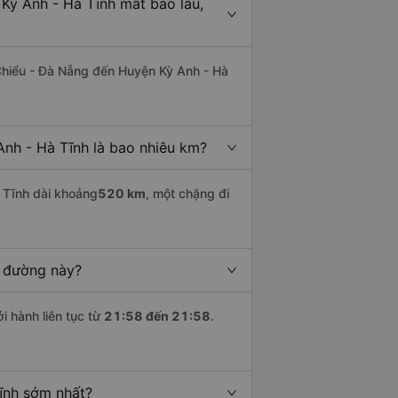
Kỳ Anh - Hà Tĩnh mất bao lâu,
Chiểu - Đà Nẵng đến Huyện Kỳ Anh - Hà
nh - Hà Tĩnh là bao nhiêu km?
 Tĩnh dài khoảng
520 km
, một chặng đi
n đường này?
i hành liên tục từ
21:58 đến 21:58
.
ĩnh sớm nhất?