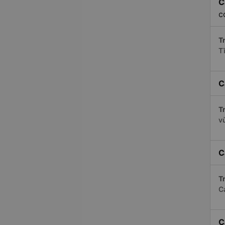
C
c
Tr
T
C
Tr
v
C
Tr
C
C