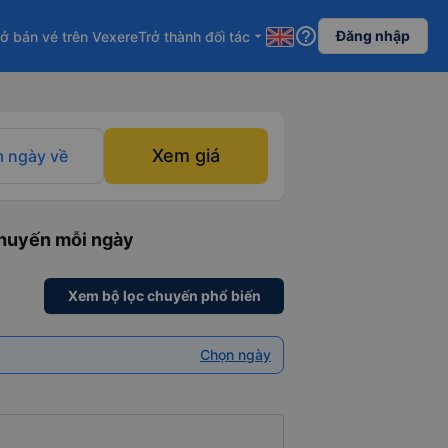
help_outline
Đăng nhập
ở bán vé trên Vexere
Trở thành đối tác
arrow_drop_down
Xem giá
 ngày về
chuyến mỗi ngày
Xem bộ lọc chuyến phổ biến
Chọn ngày