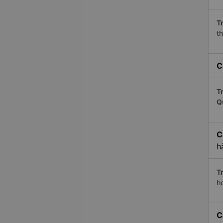
Tr
t
C
Tr
Q
C
h
Tr
h
C