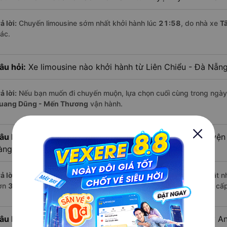
ả lời:
Chuyến limousine sớm nhất khởi hành lúc
21:58
, do nhà xe
T
hác.
âu hỏi:
Xe limousine nào khởi hành từ Liên Chiểu - Đà Nẵn
ả lời:
Nếu bạn muốn đi chuyến muộn, lựa chọn cuối cùng trong ngày 
uang Dũng - Mến Thương
vận hành.
âu hỏi:
Xe limousine nào từ Liên Chiểu - Đà Nẵng đi Huyện
àng đánh giá tốt nhất?
ả lời:
Trong số các hãng,
Tân Quang Dũng - Mến Thương
nổi bật n
ơn
371
từ khách hàng – một con số minh chứng cho dịch vụ cao cấp 
âu hỏi:
Đây có phải là tất cả các chuyến xe từ Huyện Kỳ An