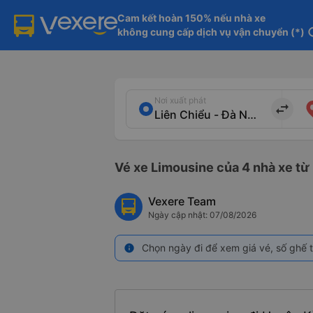
Cam kết hoàn 150% nếu nhà xe

không cung cấp dịch vụ vận chuyển (*)
in
Nơi xuất phát
import_export
Vé xe Limousine của 4 nhà xe từ
Vexere Team
Ngày cập nhật: 07/08/2026
Chọn ngày đi để xem giá vé, số ghế t
info