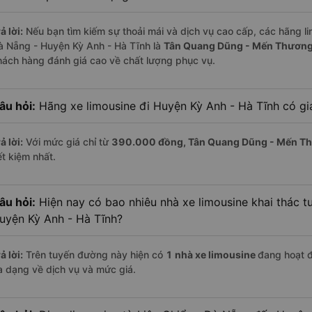
ả lời:
Nếu bạn tìm kiếm sự thoải mái và dịch vụ cao cấp, các hãng lim
à Nẵng - Huyện Kỳ Anh - Hà Tĩnh là
Tân Quang Dũng - Mến Thươn
hách hàng đánh giá cao về chất lượng phục vụ.
âu hỏi:
Hãng xe limousine đi Huyện Kỳ Anh - Hà Tĩnh có giá
ả lời:
Với mức giá chỉ từ
390.000
đồng,
Tân Quang Dũng - Mến T
ết kiệm nhất.
âu hỏi:
Hiện nay có bao nhiêu nhà xe limousine khai thác t
uyện Kỳ Anh - Hà Tĩnh?
ả lời:
Trên tuyến đường này hiện có
1
nhà xe
limousine
đang hoạt 
a dạng về dịch vụ và mức giá.