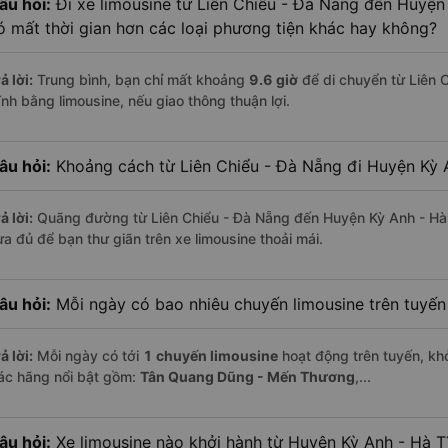
âu hỏi:
Đi xe limousine từ Liên Chiểu - Đà Nẵng đến Huyện 
ó mất thời gian hơn các loại phương tiện khác hay không?
ả lời:
Trung bình, bạn chỉ mất khoảng
9.6 giờ
để di chuyển từ Liên 
ĩnh bằng limousine, nếu giao thông thuận lợi.
âu hỏi:
Khoảng cách từ Liên Chiểu - Đà Nẵng đi Huyện Kỳ A
ả lời:
Quãng đường từ Liên Chiểu - Đà Nẵng đến Huyện Kỳ Anh - Hà
ừa đủ để bạn thư giãn trên xe limousine thoải mái.
âu hỏi:
Mỗi ngày có bao nhiêu chuyến limousine trên tuyế
ả lời:
Mỗi ngày có tới
1 chuyến limousine
hoạt động trên tuyến, khở
ác hãng nổi bật gồm:
Tân Quang Dũng - Mến Thương
,...
âu hỏi:
Xe limousine nào khởi hành từ Huyện Kỳ Anh - Hà T