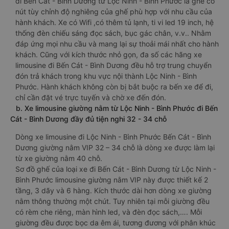
đi Bến Cát - Bình Dương từ Lộc Ninh - Bình Phước là ghế có
nút tùy chỉnh độ nghiêng của ghế phù hợp với nhu cầu của
hành khách. Xe có Wifi ,có thêm tủ lạnh, ti vi led 19 inch, hệ
thống đèn chiếu sáng đọc sách, bục gác chân, v.v.. Nhằm
đáp ứng mọi nhu cầu và mang lại sự thoải mái nhất cho hành
khách. Cũng với kích thước nhỏ gọn, đa số các hãng xe
limousine đi Bến Cát - Bình Dương đều hỗ trợ trung chuyển
đón trả khách trong khu vực nội thành Lộc Ninh - Bình
Phước. Hành khách không còn bị bắt buộc ra bến xe để đi,
chỉ cần đặt vé trực tuyến và chờ xe đến đón.
b. Xe limousine giường nằm từ Lộc Ninh - Bình Phước đi Bến
Cát - Bình Dương đầy đủ tiện nghi 32 - 34 chỗ
Dòng xe limousine đi Lộc Ninh - Bình Phước Bến Cát - Bình
Dương giường nằm VIP 32 – 34 chỗ là dòng xe được làm lại
từ xe giường nằm 40 chỗ.
Sơ đồ ghế của loại xe đi Bến Cát - Bình Dương từ Lộc Ninh -
Bình Phước limousine giường nằm VIP này được thiết kế 2
tầng, 3 dãy và 6 hàng. Kích thước dài hơn dòng xe giường
nằm thông thường một chút. Tuy nhiên tại mỗi giường đều
có rèm che riêng, màn hình led, và đèn đọc sách,…. Mỗi
giường đều được bọc da êm ái, tương đương với phân khúc