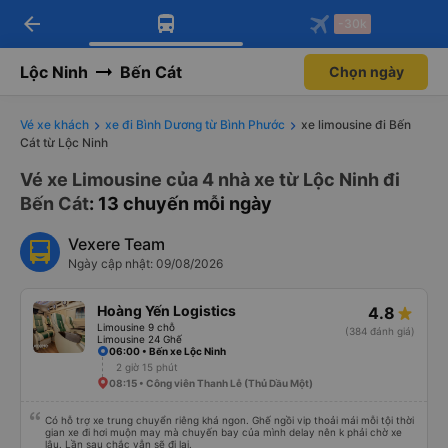
arrow_back
Tải app Vexere ngay!
Tải app Vexere
-30k
Mở app
Mở app
Nhận ưu đãi thành viên độc
-30k/ghế khi đặt vé máy bay qua
quyền
app
Lộc Ninh
Bến Cát
Chọn ngày
Vé xe khách
xe đi Bình Dương từ Bình Phước
xe limousine đi Bến
Cát từ Lộc Ninh
Vé xe Limousine của 4 nhà xe từ Lộc Ninh đi
Bến Cát
: 13 chuyến mỗi ngày
Vexere Team
Ngày cập nhật: 09/08/2026
Hoàng Yến Logistics
4.8
Limousine 9 chỗ
(384 đánh giá)
Limousine 24 Ghế
06:00 • Bến xe Lộc Ninh
2 giờ 15 phút
08:15 • Công viên Thanh Lễ (Thủ Dầu Một)
Có hỗ trợ xe trung chuyển riêng khá ngon. Ghế ngồi vip thoải mái mỗi tội thời
gian xe đi hơi muộn may mà chuyến bay của mình delay nên k phải chờ xe
lâu. Lần sau chắc vẫn sẽ đi lại.