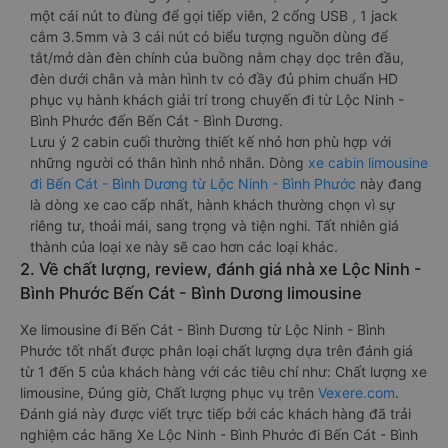
một cái nút to đùng để gọi tiếp viên, 2 cổng USB , 1 jack
cắm 3.5mm và 3 cái nút có biểu tượng nguồn dùng để
tắt/mở dàn đèn chính của buồng nằm chạy dọc trên đầu,
đèn dưới chân và màn hình tv có đầy đủ phim chuẩn HD
phục vụ hành khách giải trí trong chuyến đi từ Lộc Ninh -
Bình Phước đến Bến Cát - Bình Dương.
Lưu ý 2 cabin cuối thường thiết kế nhỏ hơn phù hợp với
những người có thân hình nhỏ nhắn. Dòng
xe cabin limousine
đi Bến Cát - Bình Dương từ Lộc Ninh - Bình Phước
này đang
là dòng xe cao cấp nhất, hành khách thường chọn vì sự
riêng tư, thoải mái, sang trọng và tiện nghi. Tất nhiên giá
thành của loại xe này sẽ cao hơn các loại khác.
2. Về chất lượng, review, đánh giá nhà xe Lộc Ninh -
Bình Phước Bến Cát - Bình Dương limousine
Xe limousine đi Bến Cát - Bình Dương từ Lộc Ninh - Bình
Phước tốt nhất được phân loại chất lượng dựa trên đánh giá
từ 1 đến 5 của khách hàng với các tiêu chí như: Chất lượng xe
limousine, Đúng giờ, Chất lượng phục vụ trên
Vexere.com
.
Đánh giá này được viết trực tiếp bởi các khách hàng đã trải
nghiệm các hãng Xe Lộc Ninh - Bình Phước đi Bến Cát - Bình