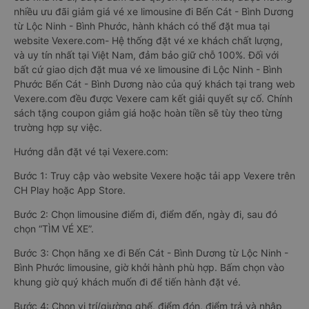
nhiều ưu đãi giảm giá vé xe limousine đi Bến Cát - Bình Dương
từ Lộc Ninh - Bình Phước, hành khách có thể đặt mua tại
website Vexere.com- Hệ thống đặt vé xe khách chất lượng,
và uy tín nhất tại Việt Nam, đảm bảo giữ chỗ 100%. Đối với
bất cứ giao dịch đặt mua vé xe limousine đi Lộc Ninh - Bình
Phước Bến Cát - Bình Dương nào của quý khách tại trang web
Vexere.com đều được Vexere cam kết giải quyết sự cố. Chính
sách tặng coupon giảm giá hoặc hoàn tiền sẽ tùy theo từng
trường hợp sự việc.
Hướng dẫn đặt vé tại Vexere.com:
Bước 1: Truy cập vào website Vexere hoặc tải app Vexere trên
CH Play hoặc App Store.
Bước 2: Chọn limousine điểm đi, điểm đến, ngày đi, sau đó
chọn “TÌM VÉ XE”.
Bước 3: Chọn hãng xe đi Bến Cát - Bình Dương từ Lộc Ninh -
Bình Phước limousine, giờ khởi hành phù hợp. Bấm chọn vào
khung giờ quý khách muốn đi để tiến hành đặt vé.
Bước 4: Chọn vị trí/giường ghế, điểm đón, điểm trả và nhập