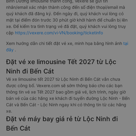
Bình Dương limousine thành công, Vexere sẽ gửi tin
nhắn/email xác nhận thành công đến số điện thoại/email mà
quý khách đã đăng ký. Đến ngày đi, quý khách vui lòng có
mặt tại điểm đón trước 30 phút giờ khởi hành để chuẩn bị lên
xe. Để kiểm tra tình trạng vé đã đặt, quý khách vui lòng truy
cập
https://vexere.com/vi-VN/booking/ticketinfo
Xem hướng dẫn chi tiết đặt vé xe, minh họa bằng hình ảnh
tại
đây
.
Đặt vé xe limousine Tết 2027 từ Lộc
Ninh đi Bến Cát
Vé xe limousine tết 2027 từ Lộc Ninh đi Bến Cát vẫn chưa
được công bố. Vexere.com sẽ sớm thông báo cho các bạn
thông tin vé xe Tết 2027 bao gồm giá vé, lịch trình, ngày giờ
bán vé của các hãng xe khách đi tuyến đường Lộc Ninh - Bến
Cát và Bến Cát - Lộc Ninh ngay khi có thông tin từ các hãng
xe.
Đặt vé máy bay giá rẻ từ Lộc Ninh đi
Bến Cát