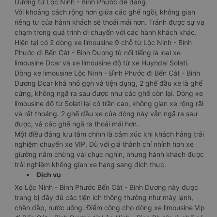
Dương từ Lộc Ninh - Bình Phước dễ dàng.
Với khoảng cách rộng hơn giữa các ghế ngồi, không gian
riêng tư của hành khách sẽ thoải mái hơn. Tránh được sự va
chạm trong quá trình di chuyển với các hành khách khác.
Hiện tại có 2 dòng xe limousine 9 chỗ từ Lộc Ninh - Bình
Phước đi Bến Cát - Bình Dương từ nổi tiếng là loại xe
limousine Dcar và xe limousine độ từ xe Huyndai Solati.
Dòng xe limousine Lộc Ninh - Bình Phước đi Bến Cát - Bình
Dương Dcar khá nhỏ gọn và tiện dụng, 2 ghế đầu xe là ghế
cứng, không ngã ra sau được như các ghế còn lại. Dòng xe
limousine độ từ Solati lại có trần cao, không gian xe rộng rãi
và rất thoáng. 2 ghế đầu xe của dòng này vẫn ngã ra sau
được, và các ghế ngã ra thoải mái hơn.
Một điều đáng lưu tâm chính là cảm xúc khi khách hàng trải
nghiệm chuyến xe VIP. Dù với giá thành chỉ nhỉnh hơn xe
giường nằm chừng vài chục nghìn, nhưng hành khách được
trải nghiệm không gian xe hạng sang đích thực.
Dịch vụ
Xe Lộc Ninh - Bình Phước Bến Cát - Bình Dương này được
trang bị đầy đủ các tiện ích thông thường như máy lạnh,
chăn đắp, nước uống. Điểm cộng cho dòng xe limousine Vip