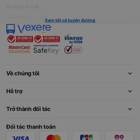
Đà Nẵng đi Huế
Hải Phòng đi Hà Nội
Xem tất cả tuyến đường
keyboard_arrow_down
Về chúng tôi
keyboard_arrow_down
Hỗ trợ
keyboard_arrow_down
Trở thành đối tác
Đối tác thanh toán