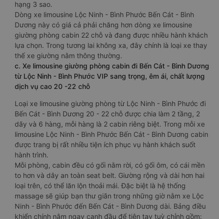
hạng 3 sao.
Dòng xe limousine Lộc Ninh - Bình Phước Bến Cát - Bình
Dương này có giá cả phải chăng hơn dòng xe limousine
giường phòng cabin 22 chỗ và đang được nhiều hành khách
lựa chọn. Trong tương lai không xa, đây chính là loại xe thay
thế xe giường nằm thông thường.
c. Xe limousine giường phòng cabin đi Bến Cát - Bình Dương
từ Lộc Ninh - Bình Phước VIP sang trọng, êm ái, chất lượng
dịch vụ cao 20 -22 chỗ
Loại xe limousine giường phòng từ Lộc Ninh - Bình Phước đi
Bến Cát - Bình Dương 20 - 22 chỗ được chia làm 2 tầng, 2
dãy và 6 hàng, mỗi hàng là 2 cabin riêng biệt. Trong mỗi xe
limousine Lộc Ninh - Bình Phước Bến Cát - Bình Dương cabin
được trang bị rất nhiều tiện ích phục vụ hành khách suốt
hành trình.
Mỗi phòng, cabin đều có gối nằm rời, có gối ôm, có cái mền
to hơn và dây an toàn seat belt. Giường rộng và dài hơn hai
loại trên, có thể lăn lộn thoải mái. Đặc biệt là hệ thống
massage sẽ giúp bạn thư giãn trong những giờ nằm xe Lộc
Ninh - Bình Phước đến Bến Cát - Bình Dương dài. Bảng điều
khiển chính nằm ngay cạnh đầu để tiện tay tuỳ chỉnh gồm: