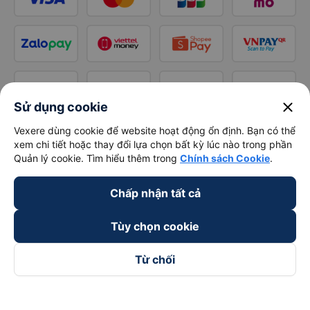
close
Sử dụng cookie
Vexere dùng cookie để website hoạt động ổn định. Bạn có thể
xem chi tiết hoặc thay đổi lựa chọn bất kỳ lúc nào trong phần
Quản lý cookie. Tìm hiểu thêm trong
Chính sách Cookie
.
Chấp nhận tất cả
Tùy chọn cookie
Từ chối
Theo dõi chúng tôi trên
Facebook
Tiktok
Youtube