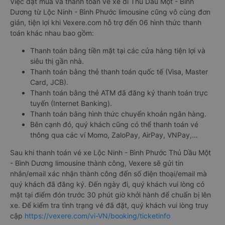
Việc đặt mua và thanh toán vé xe đi Thủ Dầu Một - Bình
Dương từ Lộc Ninh - Bình Phước limousine cũng vô cùng đơn
giản, tiện lợi khi Vexere.com hỗ trợ đến 06 hình thức thanh
toán khác nhau bao gồm:
Thanh toán bằng tiền mặt tại các cửa hàng tiện lợi và
siêu thị gần nhà.
Thanh toán bằng thẻ thanh toán quốc tế (Visa, Master
Card, JCB).
Thanh toán bằng thẻ ATM đã đăng ký thanh toán trực
tuyến (Internet Banking).
Thanh toán bằng hình thức chuyển khoản ngân hàng.
Bên cạnh đó, quý khách cũng có thể thanh toán vé
thông qua các ví Momo, ZaloPay, AirPay, VNPay,…
Sau khi thanh toán vé xe Lộc Ninh - Bình Phước Thủ Dầu Một
- Bình Dương limousine thành công, Vexere sẽ gửi tin
nhắn/email xác nhận thành công đến số điện thoại/email mà
quý khách đã đăng ký. Đến ngày đi, quý khách vui lòng có
mặt tại điểm đón trước 30 phút giờ khởi hành để chuẩn bị lên
xe. Để kiểm tra tình trạng vé đã đặt, quý khách vui lòng truy
cập
https://vexere.com/vi-VN/booking/ticketinfo