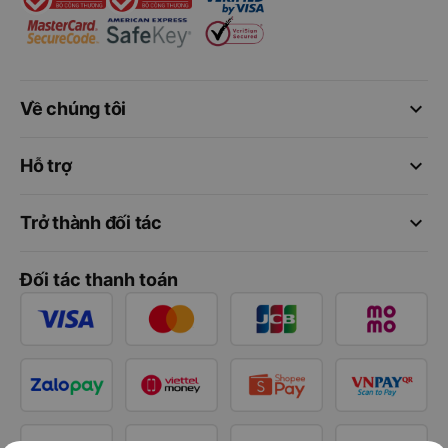
keyboard_arrow_down
Về chúng tôi
keyboard_arrow_down
Hỗ trợ
keyboard_arrow_down
Trở thành đối tác
Đối tác thanh toán