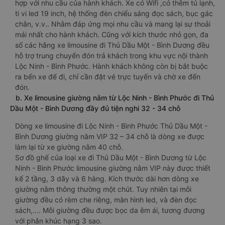
hợp với nhu cầu của hành khách. Xe có Wifi ,có thêm tủ lạnh,
ti vi led 19 inch, hệ thống đèn chiếu sáng đọc sách, bục gác
chân, v.v.. Nhằm đáp ứng mọi nhu cầu và mang lại sự thoải
mái nhất cho hành khách. Cũng với kích thước nhỏ gọn, đa
số các hãng xe limousine đi Thủ Dầu Một - Bình Dương đều
hỗ trợ trung chuyển đón trả khách trong khu vực nội thành
Lộc Ninh - Bình Phước. Hành khách không còn bị bắt buộc
ra bến xe để đi, chỉ cần đặt vé trực tuyến và chờ xe đến
đón.
b. Xe limousine giường nằm từ Lộc Ninh - Bình Phước đi Thủ
Dầu Một - Bình Dương đầy đủ tiện nghi 32 - 34 chỗ
Dòng xe limousine đi Lộc Ninh - Bình Phước Thủ Dầu Một -
Bình Dương giường nằm VIP 32 – 34 chỗ là dòng xe được
làm lại từ xe giường nằm 40 chỗ.
Sơ đồ ghế của loại xe đi Thủ Dầu Một - Bình Dương từ Lộc
Ninh - Bình Phước limousine giường nằm VIP này được thiết
kế 2 tầng, 3 dãy và 6 hàng. Kích thước dài hơn dòng xe
giường nằm thông thường một chút. Tuy nhiên tại mỗi
giường đều có rèm che riêng, màn hình led, và đèn đọc
sách,…. Mỗi giường đều được bọc da êm ái, tương đương
với phân khúc hạng 3 sao.