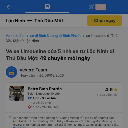
arrow_back
Tải app Vexere ngay!
Tải app Vexere
-30k
Mở app
Mở app
Nhận ưu đãi thành viên độc
-30k/ghế khi đặt vé máy bay qua
quyền
app
Lộc Ninh
Thủ Dầu Một
Chọn ngày
Vé xe khách
xe đi Bình Dương từ Bình Phước
xe limousine đi Thủ
Dầu Một từ Lộc Ninh
Vé xe Limousine của 5 nhà xe từ Lộc Ninh đi
Thủ Dầu Một
: 49 chuyến mỗi ngày
Vexere Team
Ngày cập nhật: 09/08/2026
Petro Bình Phước
4.6
Solati Limousine 10 chỗ
(1303 đánh giá)
14:00 • 3. Lộc Ninh
2 giờ 30 phút
16:30 • Thủ Dầu Một
Bạn nữ nhân viên ở văn phòng An Dương Vương rất lịch sự dễ thương luôn.
Anh tài xế thì bình thường. Mình thấy rất oke so với những gì đọc được qua
review ở gg map và trên app (có thể là hên xui thui). Xe có lái ẩu ha rung lắc