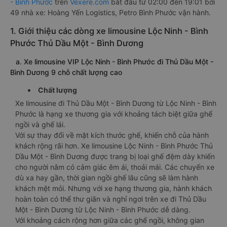
- Bình Phước
trên
Vexere.com
bắt đầu từ 02:00 đến 19:01 bởi
49 nhà xe: Hoàng Yến Logistics, Petro Bình Phước vận hành.
1. Giới thiệu các dòng xe limousine Lộc Ninh - Bình
Phước Thủ Dầu Một - Bình Dương
a. Xe limousine VIP Lộc Ninh - Bình Phước đi Thủ Dầu Một -
Bình Dương 9 chỗ chất lượng cao
Chất lượng
Xe limousine đi Thủ Dầu Một - Bình Dương từ Lộc Ninh - Bình
Phước là hạng xe thương gia với khoảng tách biệt giữa ghế
ngồi và ghế lái.
Với sự thay đổi về mặt kích thước ghế, khiến chỗ của hành
khách rộng rãi hơn. Xe limousine Lộc Ninh - Bình Phước Thủ
Dầu Một - Bình Dương được trang bị loại ghế đệm dày khiến
cho người nằm có cảm giác êm ái, thoải mái. Các chuyến xe
dù xa hay gần, thời gian ngồi ghế lâu cũng sẽ làm hành
khách mệt mỏi. Nhưng với xe hạng thương gia, hành khách
hoàn toàn có thể thư giãn và nghỉ ngơi trên xe đi Thủ Dầu
Một - Bình Dương từ Lộc Ninh - Bình Phước dễ dàng.
Với khoảng cách rộng hơn giữa các ghế ngồi, không gian