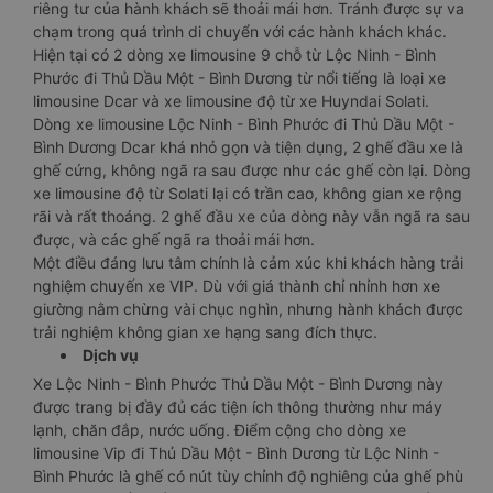
riêng tư của hành khách sẽ thoải mái hơn. Tránh được sự va
chạm trong quá trình di chuyển với các hành khách khác.
Hiện tại có 2 dòng xe limousine 9 chỗ từ Lộc Ninh - Bình
Phước đi Thủ Dầu Một - Bình Dương từ nổi tiếng là loại xe
limousine Dcar và xe limousine độ từ xe Huyndai Solati.
Dòng xe limousine Lộc Ninh - Bình Phước đi Thủ Dầu Một -
Bình Dương Dcar khá nhỏ gọn và tiện dụng, 2 ghế đầu xe là
ghế cứng, không ngã ra sau được như các ghế còn lại. Dòng
xe limousine độ từ Solati lại có trần cao, không gian xe rộng
rãi và rất thoáng. 2 ghế đầu xe của dòng này vẫn ngã ra sau
được, và các ghế ngã ra thoải mái hơn.
Một điều đáng lưu tâm chính là cảm xúc khi khách hàng trải
nghiệm chuyến xe VIP. Dù với giá thành chỉ nhỉnh hơn xe
giường nằm chừng vài chục nghìn, nhưng hành khách được
trải nghiệm không gian xe hạng sang đích thực.
Dịch vụ
Xe Lộc Ninh - Bình Phước Thủ Dầu Một - Bình Dương này
được trang bị đầy đủ các tiện ích thông thường như máy
lạnh, chăn đắp, nước uống. Điểm cộng cho dòng xe
limousine Vip đi Thủ Dầu Một - Bình Dương từ Lộc Ninh -
Bình Phước là ghế có nút tùy chỉnh độ nghiêng của ghế phù