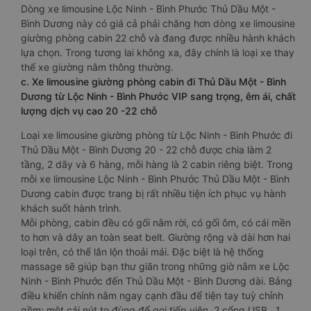
Dòng xe limousine Lộc Ninh - Bình Phước Thủ Dầu Một -
Bình Dương này có giá cả phải chăng hơn dòng xe limousine
giường phòng cabin 22 chỗ và đang được nhiều hành khách
lựa chọn. Trong tương lai không xa, đây chính là loại xe thay
thế xe giường nằm thông thường.
c. Xe limousine giường phòng cabin đi Thủ Dầu Một - Bình
Dương từ Lộc Ninh - Bình Phước VIP sang trọng, êm ái, chất
lượng dịch vụ cao 20 -22 chỗ
Loại xe limousine giường phòng từ Lộc Ninh - Bình Phước đi
Thủ Dầu Một - Bình Dương 20 - 22 chỗ được chia làm 2
tầng, 2 dãy và 6 hàng, mỗi hàng là 2 cabin riêng biệt. Trong
mỗi xe limousine Lộc Ninh - Bình Phước Thủ Dầu Một - Bình
Dương cabin được trang bị rất nhiều tiện ích phục vụ hành
khách suốt hành trình.
Mỗi phòng, cabin đều có gối nằm rời, có gối ôm, có cái mền
to hơn và dây an toàn seat belt. Giường rộng và dài hơn hai
loại trên, có thể lăn lộn thoải mái. Đặc biệt là hệ thống
massage sẽ giúp bạn thư giãn trong những giờ nằm xe Lộc
Ninh - Bình Phước đến Thủ Dầu Một - Bình Dương dài. Bảng
điều khiển chính nằm ngay cạnh đầu để tiện tay tuỳ chỉnh
gồm: một cái nút to đùng để gọi tiếp viên, 2 cổng USB , 1