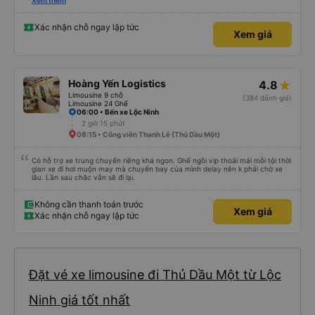
hay không thì cũng ko rõ tại mình say xe nên ngủ ko à
Xem thêm
Xác nhận chỗ ngay lập tức
Xem giá
Hoàng Yến Logistics
4.8
Limousine 9 chỗ
(384 đánh giá)
Limousine 24 Ghế
06:00 • Bến xe Lộc Ninh
2 giờ 15 phút
08:15 • Công viên Thanh Lễ (Thủ Dầu Một)
Có hỗ trợ xe trung chuyển riêng khá ngon. Ghế ngồi vip thoải mái mỗi tội thời
gian xe đi hơi muộn may mà chuyến bay của mình delay nên k phải chờ xe
lâu. Lần sau chắc vẫn sẽ đi lại.
Không cần thanh toán trước
Xem giá
Xác nhận chỗ ngay lập tức
Đặt vé xe limousine đi Thủ Dầu Một từ Lộc
Ninh giá tốt nhất