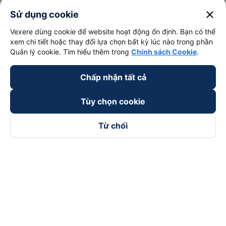
close
Sử dụng cookie
Vexere dùng cookie để website hoạt động ổn định. Bạn có thể
xem chi tiết hoặc thay đổi lựa chọn bất kỳ lúc nào trong phần
Quản lý cookie. Tìm hiểu thêm trong
Chính sách Cookie
.
Chấp nhận tất cả
Tùy chọn cookie
Từ chối
Theo dõi chúng tôi trên
Facebook
Tiktok
Youtube
Công ty TNHH Thương Mại Dịch Vụ Vexere
Địa chỉ đăng ký kinh doanh: 8C Chữ Đồng Tử, Phường Tân
Sơn Nhất, TP. Hồ Chí Minh, Việt Nam
Địa chỉ
:
Lầu 2, toà nhà H3 Circo Hoàng Diệu, 384 Hoàng Diệu,