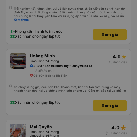
Trải nghiệm tốt Nhân viên vui vẻ lịch sự và thân thiện Giờ đến có trễ hơn dự
định 1h, vì xe phải dừng nhiều và lên xuống hàng hóa và rước hành khách,
nói chung là tối thấy yên tâm khi sử dụng dịch vụ của nhà xe này, và sẽ ủng
hộ và giới thiệu cho người thân sử dụng dịch vụ của nhà xe này
Xem thêm
Không cần thanh toán trước
Xem giá
Xác nhận chỗ ngay lập tức
Hoàng Minh
4.9
Limousine 24 Phòng
(43 đánh giá)
21:00 • Bến xe Miền Tây - Quầy vé số 18
8 giờ 30 phút
05:30 • Bến xe Hà Tiên
Xe chsjy đúng giờ, đến bến Phà Thạnh thới, bác tài tận tâm dùng xe máy
nhanh nhẹn đưa hai vợ chồng mình đến phòng vé. Cảm ơn bác tài và nhà xe
Xác nhận chỗ ngay lập tức
Xem giá
star_rate
Mai Quyên
4.0
Limousine 24 Phòng
(137 đánh giá)
Limousine 34 Phòng