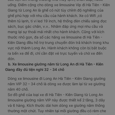
uống. Điểm cộng cho dòng xe limousine Vip đi Hà Tiên - Kiên
Giang từ Long An là ghế có nút tùy chỉnh độ nghiêng của
ghế phù hợp với nhu cầu của hành khách. Xe có Wifi ,có
thêm tủ lạnh, ti vi led 19 inch, hệ thống đèn chiếu sáng đọc
sách, bục gác chân, v.v.. Nhằm đáp ứng mọi nhu cầu và
mang lại sự thoải mái nhất cho hành khách. Cũng với kích
thước nhỏ gọn, đa số các hãng xe limousine đi Hà Tiên -
Kiên Giang đều hỗ trợ trung chuyển đón trả khách trong khu
vực nội thành Long An. Hành khách không còn bị bắt buộc
ra bến xe để đi, chỉ cần đặt vé trực tuyến và chờ xe đến
đón.
b. Xe limousine giường nằm từ Long An đi Hà Tiên - Kiên
Giang đầy đủ tiện nghi 32 - 34 chỗ
Dòng xe limousine đi Long An Hà Tiên - Kiên Giang giường
nằm VIP 32 – 34 chỗ là dòng xe được làm lại từ xe giường
nằm 40 chỗ.
Sơ đồ ghế của loại xe đi Hà Tiên - Kiên Giang từ Long An
limousine giường nằm VIP này được thiết kế 2 tầng, 3 dãy
và 6 hàng. Kích thước dài hơn dòng xe giường nằm thông
thường một chút. Tuy nhiên tại mỗi giường đều có rèm che