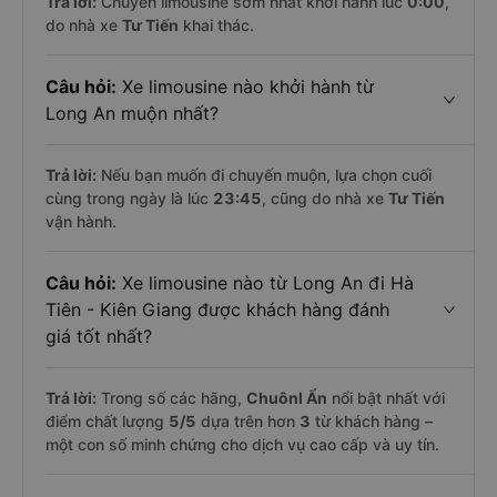
Trả lời:
Chuyến limousine sớm nhất khởi hành lúc
0:00
,
do nhà xe
Tư Tiến
khai thác.
Câu hỏi:
Xe limousine nào khởi hành từ
Long An muộn nhất?
Trả lời:
Nếu bạn muốn đi chuyến muộn, lựa chọn cuối
cùng trong ngày là lúc
23:45
, cũng do nhà xe
Tư Tiến
vận hành.
Câu hỏi:
Xe limousine nào từ Long An đi Hà
Tiên - Kiên Giang được khách hàng đánh
giá tốt nhất?
Trả lời:
Trong số các hãng,
Chuônl Ẩn
nổi bật nhất với
điểm chất lượng
5
/5
dựa trên hơn
3
từ khách hàng –
một con số minh chứng cho dịch vụ cao cấp và uy tín.