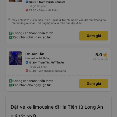
23:00 • Trạm thu phí Bến Lức
6 giờ 30 phút
05:30 • Bến xe Hà Tiên
mấy anh lơ xe vui vẻ nhiệt tình , mình đi trễ nhưng xe vẫn đợi chứ không bỏ
như những xe khác . Sẽ ủng hộ nhà xe vào các dịp khác
Không cần thanh toán trước
Xem giá
Xác nhận chỗ ngay lập tức
star_rate
Chuônl Ẩn
5.0
Limousine 24 Phòng
(3 đánh giá)
13:20 • Trạm Thu Phí Tân An.
6 giờ 26 phút
19:46 • Văn phòng Kiên Giang
Không cần thanh toán trước
Xem giá
Xác nhận chỗ ngay lập tức
Đặt vé xe limousine đi Hà Tiên từ Long An
giá tốt nhất