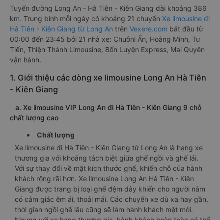
Tuyến đường Long An - Hà Tiên - Kiên Giang dài khoảng 386
km. Trung bình mỗi ngày có khoảng 21 chuyến
Xe limousine đi
Hà Tiên - Kiên Giang từ Long An
trên
Vexere.com
bắt đầu từ
00:00 đến 23:45 bởi 21 nhà xe: Chuônl Ẩn, Hoàng Minh, Tư
Tiến, Thiện Thành Limousine, Bốn Luyện Express, Mai Quyên
vận hành.
1. Giới thiệu các dòng xe limousine Long An Hà Tiên
- Kiên Giang
a. Xe limousine VIP Long An đi Hà Tiên - Kiên Giang 9 chỗ
chất lượng cao
Chất lượng
Xe limousine đi Hà Tiên - Kiên Giang từ Long An là hạng xe
thương gia với khoảng tách biệt giữa ghế ngồi và ghế lái.
Với sự thay đổi về mặt kích thước ghế, khiến chỗ của hành
khách rộng rãi hơn. Xe limousine Long An Hà Tiên - Kiên
Giang được trang bị loại ghế đệm dày khiến cho người nằm
có cảm giác êm ái, thoải mái. Các chuyến xe dù xa hay gần,
thời gian ngồi ghế lâu cũng sẽ làm hành khách mệt mỏi.
Nhưng với xe hạng thương gia, hành khách hoàn toàn có thể