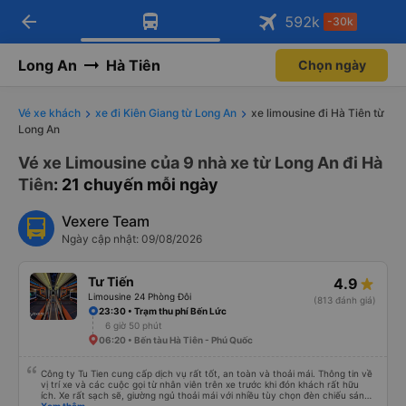
arrow_back
Tải app Vexere ngay!
Tải app Vexere
592
k
-30k
Mở app
Mở app
Nhận ưu đãi thành viên độc
-30k/ghế khi đặt vé máy bay qua
quyền
app
Long An
Hà Tiên
Chọn ngày
Vé xe khách
xe đi Kiên Giang từ Long An
xe limousine đi Hà Tiên từ
Long An
Vé xe Limousine của 9 nhà xe từ Long An đi Hà
Tiên
: 21 chuyến mỗi ngày
Vexere Team
Ngày cập nhật: 09/08/2026
Tư Tiến
4.9
Limousine 24 Phòng Đôi
(813 đánh giá)
23:30 • Trạm thu phí Bến Lức
6 giờ 50 phút
06:20 • Bến tàu Hà Tiên - Phú Quốc
Công ty Tu Tien cung cấp dịch vụ rất tốt, an toàn và thoải mái. Thông tin về
vị trí xe và các cuộc gọi từ nhân viên trên xe trước khi đón khách rất hữu
ích. Xe rất sạch sẽ, giường ngủ thoải mái với nhiều tùy chọn đèn chiếu sáng