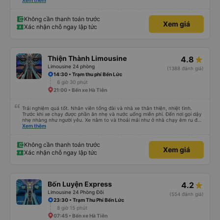
và cổng USB được đặt ở vị trí thuận tiện. Nhân viên rất lịch sự và xe đến
Xem thêm
điểm đến sớm hơn dự kiến. Cảm ơn!
Không cần thanh toán trước
Xem giá
Xác nhận chỗ ngay lập tức
Thiện Thành Limousine
4.8
Limousine 24 phòng
(1388 đánh giá)
14:30 • Trạm thu phí Bến Lức
6 giờ 30 phút
21:00 • Bến xe Hà Tiên
Trải nghiệm quá tốt. Nhân viên tổng đài và nhà xe thân thiện, nhiệt tình.
Trước khi xe chạy được phần ăn nhẹ và nước uống miễn phí. Đến nơi gọi dậy
nhẹ nhàng như người yêu. Xe nằm to và thoải mái như ở nhà chạy êm ru đến
nơi lúc nào không hay luôn. I had very good experience with this bus
Xem thêm
operator. The staff are friendly and helpful. Before getting on the bus, we
were offered light meals and drinks. When the bus has arrived, the staff
woke us up as they were waking up up their lovers. If you are foreigners and
Không cần thanh toán trước
Xem giá
planning to take this bus, please don’t hesitate as the seats are big and
Xác nhận chỗ ngay lập tức
comfortable enough for you to sleep on.
Bốn Luyện Express
4.2
Limousine 24 Phòng Đôi
(554 đánh giá)
23:30 • Trạm Thu Phí Bến Lức
8 giờ 15 phút
07:45 • Bến xe Hà Tiên