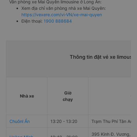
Văn phòng xe Mai Quyên limousine ở Long An:
Xem địa chỉ văn phòng nhà xe Mai Quyên:
https://vexere.com/vi-VN/xe-mai-quyen
Điện thoại:
1900 888684
Thông tin đặt vé xe limousi
Giờ
Nhà xe
Đi
chạy
Chuônl Ẩn
13:20 - 13:20
Trạm Thu Phí Tân An
395 Kinh Đ. Vương, An