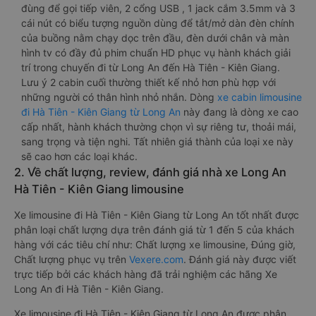
đùng để gọi tiếp viên, 2 cổng USB , 1 jack cắm 3.5mm và 3
cái nút có biểu tượng nguồn dùng để tắt/mở dàn đèn chính
của buồng nằm chạy dọc trên đầu, đèn dưới chân và màn
hình tv có đầy đủ phim chuẩn HD phục vụ hành khách giải
trí trong chuyến đi từ Long An đến Hà Tiên - Kiên Giang.
Lưu ý 2 cabin cuối thường thiết kế nhỏ hơn phù hợp với
những người có thân hình nhỏ nhắn. Dòng
xe cabin limousine
đi Hà Tiên - Kiên Giang từ Long An
này đang là dòng xe cao
cấp nhất, hành khách thường chọn vì sự riêng tư, thoải mái,
sang trọng và tiện nghi. Tất nhiên giá thành của loại xe này
sẽ cao hơn các loại khác.
2. Về chất lượng, review, đánh giá nhà xe Long An
Hà Tiên - Kiên Giang limousine
Xe limousine đi Hà Tiên - Kiên Giang từ Long An tốt nhất được
phân loại chất lượng dựa trên đánh giá từ 1 đến 5 của khách
hàng với các tiêu chí như: Chất lượng xe limousine, Đúng giờ,
Chất lượng phục vụ trên
Vexere.com
. Đánh giá này được viết
trực tiếp bởi các khách hàng đã trải nghiệm các hãng Xe
Long An đi Hà Tiên - Kiên Giang.
Xe limousine đi Hà Tiên - Kiên Giang từ Long An được phân