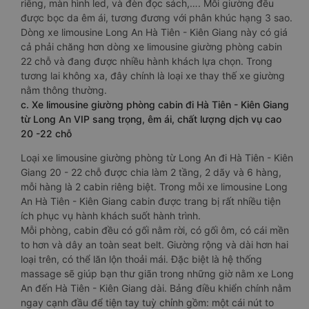
riêng, màn hình led, và đèn đọc sách,…. Mỗi giường đều
được bọc da êm ái, tương đương với phân khúc hạng 3 sao.
Dòng xe limousine Long An Hà Tiên - Kiên Giang này có giá
cả phải chăng hơn dòng xe limousine giường phòng cabin
22 chỗ và đang được nhiều hành khách lựa chọn. Trong
tương lai không xa, đây chính là loại xe thay thế xe giường
nằm thông thường.
c. Xe limousine giường phòng cabin đi Hà Tiên - Kiên Giang
từ Long An VIP sang trọng, êm ái, chất lượng dịch vụ cao
20 -22 chỗ
Loại xe limousine giường phòng từ Long An đi Hà Tiên - Kiên
Giang 20 - 22 chỗ được chia làm 2 tầng, 2 dãy và 6 hàng,
mỗi hàng là 2 cabin riêng biệt. Trong mỗi xe limousine Long
An Hà Tiên - Kiên Giang cabin được trang bị rất nhiều tiện
ích phục vụ hành khách suốt hành trình.
Mỗi phòng, cabin đều có gối nằm rời, có gối ôm, có cái mền
to hơn và dây an toàn seat belt. Giường rộng và dài hơn hai
loại trên, có thể lăn lộn thoải mái. Đặc biệt là hệ thống
massage sẽ giúp bạn thư giãn trong những giờ nằm xe Long
An đến Hà Tiên - Kiên Giang dài. Bảng điều khiển chính nằm
ngay cạnh đầu để tiện tay tuỳ chỉnh gồm: một cái nút to