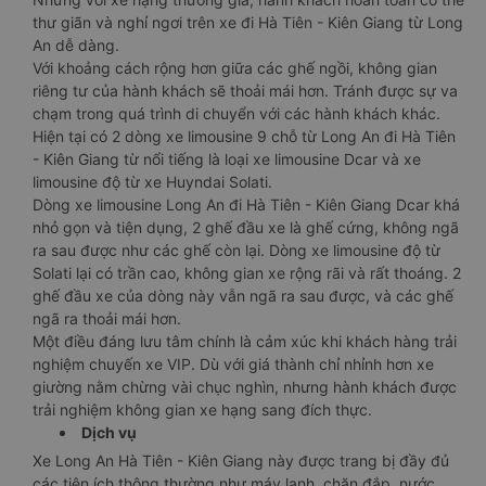
thư giãn và nghỉ ngơi trên xe đi Hà Tiên - Kiên Giang từ Long
An dễ dàng.
Với khoảng cách rộng hơn giữa các ghế ngồi, không gian
riêng tư của hành khách sẽ thoải mái hơn. Tránh được sự va
chạm trong quá trình di chuyển với các hành khách khác.
Hiện tại có 2 dòng xe limousine 9 chỗ từ Long An đi Hà Tiên
- Kiên Giang từ nổi tiếng là loại xe limousine Dcar và xe
limousine độ từ xe Huyndai Solati.
Dòng xe limousine Long An đi Hà Tiên - Kiên Giang Dcar khá
nhỏ gọn và tiện dụng, 2 ghế đầu xe là ghế cứng, không ngã
ra sau được như các ghế còn lại. Dòng xe limousine độ từ
Solati lại có trần cao, không gian xe rộng rãi và rất thoáng. 2
ghế đầu xe của dòng này vẫn ngã ra sau được, và các ghế
ngã ra thoải mái hơn.
Một điều đáng lưu tâm chính là cảm xúc khi khách hàng trải
nghiệm chuyến xe VIP. Dù với giá thành chỉ nhỉnh hơn xe
giường nằm chừng vài chục nghìn, nhưng hành khách được
trải nghiệm không gian xe hạng sang đích thực.
Dịch vụ
Xe Long An Hà Tiên - Kiên Giang này được trang bị đầy đủ
các tiện ích thông thường như máy lạnh, chăn đắp, nước