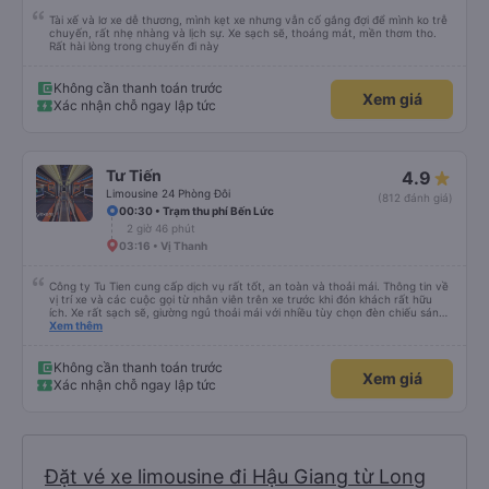
Tài xế và lơ xe dễ thương, mình kẹt xe nhưng vẫn cố gắng đợi để mình ko trễ
chuyến, rất nhẹ nhàng và lịch sự. Xe sạch sẽ, thoáng mát, mền thơm tho.
Rất hài lòng trong chuyến đi này
Không cần thanh toán trước
Xem giá
Xác nhận chỗ ngay lập tức
Tư Tiến
4.9
Limousine 24 Phòng Đôi
(812 đánh giá)
00:30 • Trạm thu phí Bến Lức
2 giờ 46 phút
03:16 • Vị Thanh
Công ty Tu Tien cung cấp dịch vụ rất tốt, an toàn và thoải mái. Thông tin về
vị trí xe và các cuộc gọi từ nhân viên trên xe trước khi đón khách rất hữu
ích. Xe rất sạch sẽ, giường ngủ thoải mái với nhiều tùy chọn đèn chiếu sáng
và cổng USB được đặt ở vị trí thuận tiện. Nhân viên rất lịch sự và xe đến
Xem thêm
điểm đến sớm hơn dự kiến. Cảm ơn!
Không cần thanh toán trước
Xem giá
Xác nhận chỗ ngay lập tức
Đặt vé xe limousine đi Hậu Giang từ Long