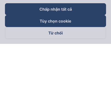
Chấp nhận tất cả
Tùy chọn cookie
Từ chối
Theo dõi chúng tôi trên
Facebook
Tiktok
Youtube
Công ty TNHH Thương Mại Dịch Vụ Vexere
Địa chỉ đăng ký kinh doanh: 8C Chữ Đồng Tử, Phường Tân
Sơn Nhất, TP. Hồ Chí Minh, Việt Nam
Địa chỉ
:
Lầu 2, toà nhà H3 Circo Hoàng Diệu, 384 Hoàng Diệu,
Phường Khánh Hội, TP Hồ Chí Minh, Việt Nam
Tầng 3, toà nhà 101 Láng Hạ, 101 Láng Hạ, Phường Láng, TP.
Hà Nội, Việt Nam
Giấy chứng nhận ĐKKD số 0315133726 do Sở KH và ĐT TP.
Hồ Chí Minh cấp lần đầu ngày 27/6/2018