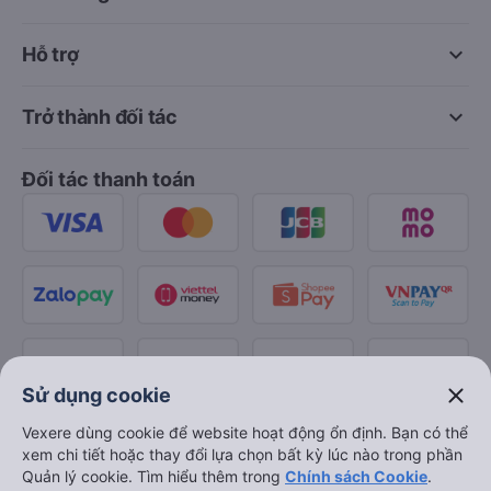
keyboard_arrow_down
Hỗ trợ
keyboard_arrow_down
Trở thành đối tác
Đối tác thanh toán
close
Sử dụng cookie
Vexere dùng cookie để website hoạt động ổn định. Bạn có thể
xem chi tiết hoặc thay đổi lựa chọn bất kỳ lúc nào trong phần
Quản lý cookie. Tìm hiểu thêm trong
Chính sách Cookie
.