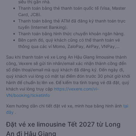
siêu thị gần nhà.
Thanh toán bằng thẻ thanh toán quốc tế (Visa, Master
Card, JCB).
Thanh toán bằng thẻ ATM đã đăng ký thanh toán trực
tuyến (Internet Banking).
Thanh toán bằng hình thức chuyển khoản ngân hàng.
Bên cạnh đó, quý khách cũng có thể thanh toán vé
thông qua các ví Momo, ZaloPay, AirPay, VNPay,…
Sau khi thanh toán vé xe Long An Hậu Giang limousine thành
công, Vexere sẽ gửi tin nhắn/email xác nhận thành công đến
số điện thoại/email mà quý khách đã đăng ký. Đến ngày đi,
quý khách vui lòng có mặt tại điểm đón trước 30 phút giờ khởi
hành để chuẩn bị lên xe. Để kiểm tra tình trạng vé đã đặt, quý
khách vui lòng truy cập
https://vexere.com/vi-
VN/booking/ticketinfo
Xem hướng dẫn chi tiết đặt vé xe, minh họa bằng hình ảnh
tại
đây
.
Đặt vé xe limousine Tết 2027 từ Long
An đi Hậu Giang