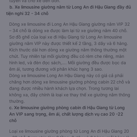
tuyến và chờ xe đến đón.
b. Xe limousine giường nằm từ Long An đi Hậu Giang đầy đủ
tiện nghi 32 - 34 chỗ
Dòng xe limousine đi Long An Hậu Giang giường nằm VIP 32
– 34 chỗ là dòng xe được làm lại từ xe giường nằm 40 chỗ.
Sơ đồ ghế của loại xe đi Hậu Giang từ Long An limousine
giường nằm VIP này được thiết kế 2 tầng, 3 dãy và 6 hàng.
Kích thước dài hơn dòng xe giường nằm thông thường một
chút. Tuy nhiên tại mỗi giường đều có rèm che riêng, màn
hình led, và đèn đọc sách,…. Mỗi giường đều được bọc da
êm ái, tương đương với phân khúc hạng 3 sao.
Dòng xe limousine Long An Hậu Giang này có giá cả phải
chăng hơn dòng xe limousine giường phòng cabin 22 chỗ và
đang được nhiều hành khách lựa chọn. Trong tương lai
không xa, đây chính là loại xe thay thế xe giường nằm thông
thường.
c. Xe limousine giường phòng cabin đi Hậu Giang từ Long
An VIP sang trọng, êm ái, chất lượng dịch vụ cao 20 -22
chỗ
Loại xe limousine giường phòng từ Long An đi Hậu Giang 20