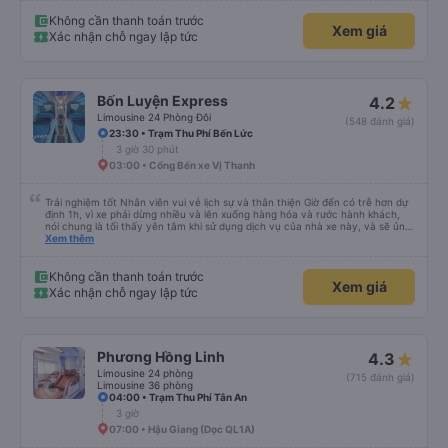
nhà xe Mỹ Luông cũng rất nhiệt tình, chu đáo, hướng dẫn rõ ràng và tạo
cảm giác rất yên tâm khi di chuyển. Chắc chắn sẽ tiếp tục lựa chọn nhà xe
Không cần thanh toán trước
Xem giá
Mỹ Duyên trong những chuyến đi sắp tới. Cảm ơn nhà xe và đội ngũ nhân
Xác nhận chỗ ngay lập tức
viên đã mang đến một chuyến đi thật thoải mái!
Bốn Luyện Express
4.2
Limousine 24 Phòng Đôi
(548 đánh giá)
23:30 • Trạm Thu Phí Bến Lức
3 giờ 30 phút
03:00 • Cổng Bến xe Vị Thanh
Trải nghiệm tốt Nhân viên vui vẻ lịch sự và thân thiện Giờ đến có trễ hơn dự
định 1h, vì xe phải dừng nhiều và lên xuống hàng hóa và rước hành khách,
nói chung là tối thấy yên tâm khi sử dụng dịch vụ của nhà xe này, và sẽ ủng
hộ và giới thiệu cho người thân sử dụng dịch vụ của nhà xe này
Xem thêm
Không cần thanh toán trước
Xem giá
Xác nhận chỗ ngay lập tức
Phương Hồng Linh
4.3
Limousine 24 phòng
(715 đánh giá)
Limousine 36 phòng
04:00 • Trạm Thu Phí Tân An
3 giờ
07:00 • Hậu Giang (Dọc QL1A)