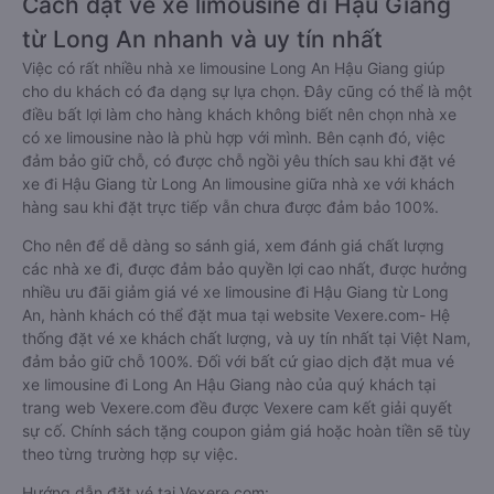
Cách đặt vé xe limousine đi Hậu Giang
từ Long An nhanh và uy tín nhất
Việc có rất nhiều nhà xe limousine Long An Hậu Giang giúp
cho du khách có đa dạng sự lựa chọn. Đây cũng có thể là một
điều bất lợi làm cho hàng khách không biết nên chọn nhà xe
có xe limousine nào là phù hợp với mình. Bên cạnh đó, việc
đảm bảo giữ chỗ, có được chỗ ngồi yêu thích sau khi đặt vé
xe đi Hậu Giang từ Long An limousine giữa nhà xe với khách
hàng sau khi đặt trực tiếp vẫn chưa được đảm bảo 100%.
Cho nên để dễ dàng so sánh giá, xem đánh giá chất lượng
các nhà xe đi, được đảm bảo quyền lợi cao nhất, được hưởng
nhiều ưu đãi giảm giá vé xe limousine đi Hậu Giang từ Long
An, hành khách có thể đặt mua tại website Vexere.com- Hệ
thống đặt vé xe khách chất lượng, và uy tín nhất tại Việt Nam,
đảm bảo giữ chỗ 100%. Đối với bất cứ giao dịch đặt mua vé
xe limousine đi Long An Hậu Giang nào của quý khách tại
trang web Vexere.com đều được Vexere cam kết giải quyết
sự cố. Chính sách tặng coupon giảm giá hoặc hoàn tiền sẽ tùy
theo từng trường hợp sự việc.
Hướng dẫn đặt vé tại Vexere.com: