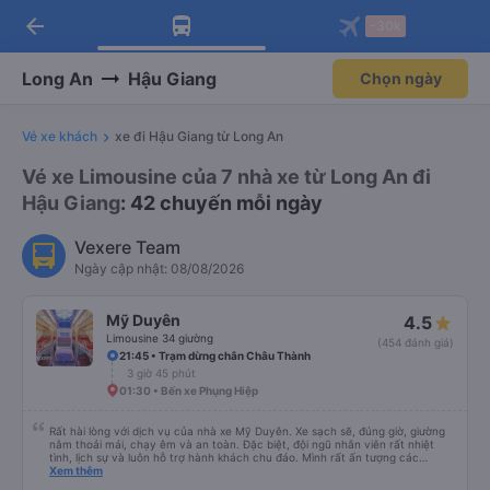
arrow_back
Tải app Vexere ngay!
Tải app Vexere
-30k
Mở app
Mở app
Nhận ưu đãi thành viên độc
-30k/ghế khi đặt vé máy bay qua
quyền
app
Long An
Hậu Giang
Chọn ngày
Vé xe khách
xe đi Hậu Giang từ Long An
Vé xe Limousine của 7 nhà xe từ Long An đi
Hậu Giang
: 42 chuyến mỗi ngày
Vexere Team
Ngày cập nhật: 08/08/2026
Mỹ Duyên
4.5
Limousine 34 giường
(454 đánh giá)
21:45 • Trạm dừng chân Châu Thành
3 giờ 45 phút
01:30 • Bến xe Phụng Hiệp
Rất hài lòng với dịch vụ của nhà xe Mỹ Duyên. Xe sạch sẽ, đúng giờ, giường
nằm thoải mái, chạy êm và an toàn. Đặc biệt, đội ngũ nhân viên rất nhiệt
tình, lịch sự và luôn hỗ trợ hành khách chu đáo. Mình rất ấn tượng các
anh/chị nhân viên trung chuyển ở Mỹ Luông. Mọi người rất thân thiện, đón
Xem thêm
trả đúng nơi, hỗ trợ hành lý tận tình và luôn vui vẻ với khách. Nhân viên tại