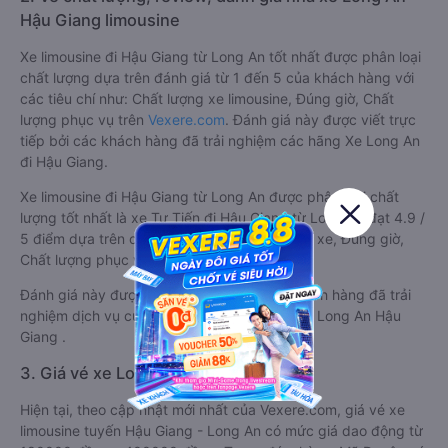
Hậu Giang limousine
Xe limousine đi Hậu Giang từ Long An tốt nhất được phân loại
chất lượng dựa trên đánh giá từ 1 đến 5 của khách hàng với
các tiêu chí như: Chất lượng xe limousine, Đúng giờ, Chất
lượng phục vụ trên
Vexere.com
. Đánh giá này được viết trực
tiếp bởi các khách hàng đã trải nghiệm các hãng Xe Long An
đi Hậu Giang.
Xe limousine đi Hậu Giang từ Long An được phân loại chất
lượng tốt nhất là xe Tư Tiến đi Hậu Giang từ Long An đạt 4.9 /
5 điểm dựa trên các tiêu chí như: Chất lượng xe, Đúng giờ,
Chất lượng phục vụ.
Đánh giá này được viết trực tiếp bởi các khách hàng đã trải
nghiệm dịch vụ của các hãng xe limousine đi Long An Hậu
Giang .
3. Giá vé xe Long An Hậu Giang
Hiện tại, theo cập nhật mới nhất của Vexere.com, giá vé xe
limousine tuyến Hậu Giang - Long An có mức giá dao động từ