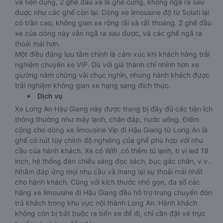
và tiện dụng, 2 ghế đầu xe là ghế cứng, không ngã ra sau
được như các ghế còn lại. Dòng xe limousine độ từ Solati lại
có trần cao, không gian xe rộng rãi và rất thoáng. 2 ghế đầu
xe của dòng này vẫn ngã ra sau được, và các ghế ngã ra
thoải mái hơn.
Một điều đáng lưu tâm chính là cảm xúc khi khách hàng trải
nghiệm chuyến xe VIP. Dù với giá thành chỉ nhỉnh hơn xe
giường nằm chừng vài chục nghìn, nhưng hành khách được
trải nghiệm không gian xe hạng sang đích thực.
Dịch vụ
Xe Long An Hậu Giang này được trang bị đầy đủ các tiện ích
thông thường như máy lạnh, chăn đắp, nước uống. Điểm
cộng cho dòng xe limousine Vip đi Hậu Giang từ Long An là
ghế có nút tùy chỉnh độ nghiêng của ghế phù hợp với nhu
cầu của hành khách. Xe có Wifi ,có thêm tủ lạnh, ti vi led 19
inch, hệ thống đèn chiếu sáng đọc sách, bục gác chân, v.v..
Nhằm đáp ứng mọi nhu cầu và mang lại sự thoải mái nhất
cho hành khách. Cũng với kích thước nhỏ gọn, đa số các
hãng xe limousine đi Hậu Giang đều hỗ trợ trung chuyển đón
trả khách trong khu vực nội thành Long An. Hành khách
không còn bị bắt buộc ra bến xe để đi, chỉ cần đặt vé trực