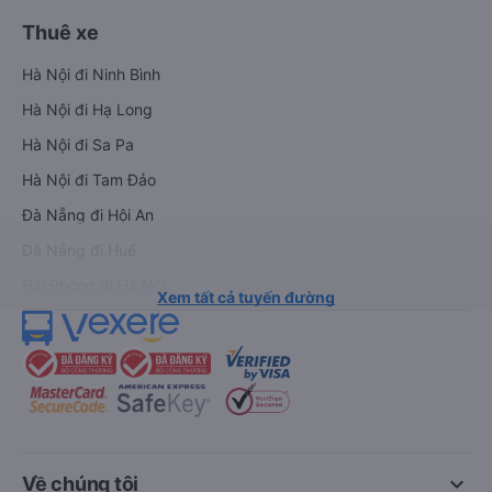
Thuê xe
Hà Nội đi Ninh Bình
Hà Nội đi Hạ Long
Hà Nội đi Sa Pa
Hà Nội đi Tam Đảo
Đà Nẵng đi Hội An
Đà Nẵng đi Huế
Hải Phòng đi Hà Nội
Xem tất cả tuyến đường
keyboard_arrow_down
Về chúng tôi