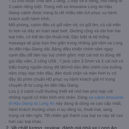
- 22 chỗ được chia làm 2 tầng, 2 dãy và 6 hàng, mỗi hàng là
2 cabin riêng biệt. Trong mỗi xe limousine Long An Hậu
Giang cabin được trang bị rất nhiều tiện ích phục vụ hành
khách suốt hành trình.
Mỗi phòng, cabin đều có gối nằm rời, có gối ôm, có cái mền
to hơn và dây an toàn seat belt. Giường rộng và dài hơn hai
loại trên, có thể lăn lộn thoải mái. Đặc biệt là hệ thống
massage sẽ giúp bạn thư giãn trong những giờ nằm xe Long
An đến Hậu Giang dài. Bảng điều khiển chính nằm ngay
cạnh đầu để tiện tay tuỳ chỉnh gồm: một cái nút to đùng để
gọi tiếp viên, 2 cổng USB , 1 jack cắm 3.5mm và 3 cái nút có
biểu tượng nguồn dùng để tắt/mở dàn đèn chính của buồng
nằm chạy dọc trên đầu, đèn dưới chân và màn hình tv có
đầy đủ phim chuẩn HD phục vụ hành khách giải trí trong
chuyến đi từ Long An đến Hậu Giang.
Lưu ý 2 cabin cuối thường thiết kế nhỏ hơn phù hợp với
những người có thân hình nhỏ nhắn. Dòng
xe cabin limousine
đi Hậu Giang từ Long An
này đang là dòng xe cao cấp nhất,
hành khách thường chọn vì sự riêng tư, thoải mái, sang
trọng và tiện nghi. Tất nhiên giá thành của loại xe này sẽ cao
hơn các loại khác.
2. Về chất lượng, review, đánh giá nhà xe Long An