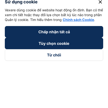
close
Sử dụng cookie
Vexere dùng cookie để website hoạt động ổn định. Bạn có thể
xem chi tiết hoặc thay đổi lựa chọn bất kỳ lúc nào trong phần
Quản lý cookie. Tìm hiểu thêm trong
Chính sách Cookie
.
Chấp nhận tất cả
Tùy chọn cookie
Từ chối
Theo dõi chúng tôi trên
Facebook
Tiktok
Youtube
Công ty TNHH Thương Mại Dịch Vụ Vexere
Địa chỉ đăng ký kinh doanh: 8C Chữ Đồng Tử, Phường Tân
Sơn Nhất, TP. Hồ Chí Minh, Việt Nam
Địa chỉ
:
Lầu 2, toà nhà H3 Circo Hoàng Diệu, 384 Hoàng Diệu,
Phường Khánh Hội, TP Hồ Chí Minh, Việt Nam