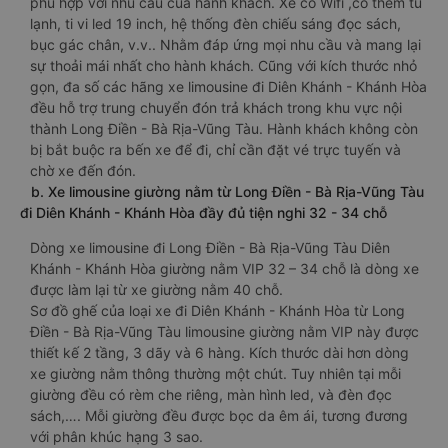
phù hợp với nhu cầu của hành khách. Xe có Wifi ,có thêm tủ
lạnh, ti vi led 19 inch, hệ thống đèn chiếu sáng đọc sách,
bục gác chân, v.v.. Nhằm đáp ứng mọi nhu cầu và mang lại
sự thoải mái nhất cho hành khách. Cũng với kích thước nhỏ
gọn, đa số các hãng xe limousine đi Diên Khánh - Khánh Hòa
đều hỗ trợ trung chuyển đón trả khách trong khu vực nội
thành Long Điền - Bà Rịa-Vũng Tàu. Hành khách không còn
bị bắt buộc ra bến xe để đi, chỉ cần đặt vé trực tuyến và
chờ xe đến đón.
b. Xe limousine giường nằm từ Long Điền - Bà Rịa-Vũng Tàu
đi Diên Khánh - Khánh Hòa đầy đủ tiện nghi 32 - 34 chỗ
Dòng xe limousine đi Long Điền - Bà Rịa-Vũng Tàu Diên
Khánh - Khánh Hòa giường nằm VIP 32 – 34 chỗ là dòng xe
được làm lại từ xe giường nằm 40 chỗ.
Sơ đồ ghế của loại xe đi Diên Khánh - Khánh Hòa từ Long
Điền - Bà Rịa-Vũng Tàu limousine giường nằm VIP này được
thiết kế 2 tầng, 3 dãy và 6 hàng. Kích thước dài hơn dòng
xe giường nằm thông thường một chút. Tuy nhiên tại mỗi
giường đều có rèm che riêng, màn hình led, và đèn đọc
sách,…. Mỗi giường đều được bọc da êm ái, tương đương
với phân khúc hạng 3 sao.