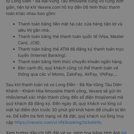
từ Long Điền - Bà Rịa-Vũng Tàu limousine cũng vô cùng đơn
giản, tiện lợi khi Vexere.com hỗ trợ đến 06 hình thức thanh
toán khác nhau bao gồm:
Thanh toán bằng tiền mặt tại các cửa hàng tiện lợi và
siêu thị gần nhà.
Thanh toán bằng thẻ thanh toán quốc tế (Visa, Master
Card, JCB).
Thanh toán bằng thẻ ATM đã đăng ký thanh toán trực
tuyến (Internet Banking).
Thanh toán bằng hình thức chuyển khoản ngân hàng.
Bên cạnh đó, quý khách cũng có thể thanh toán vé
thông qua các ví Momo, ZaloPay, AirPay, VNPay,…
Sau khi thanh toán vé xe Long Điền - Bà Rịa-Vũng Tàu Diên
Khánh - Khánh Hòa limousine thành công, Vexere sẽ gửi tin
nhắn/email xác nhận thành công đến số điện thoại/email mà
quý khách đã đăng ký. Đến ngày đi, quý khách vui lòng có
mặt tại điểm đón trước 30 phút giờ khởi hành để chuẩn bị lên
xe. Để kiểm tra tình trạng vé đã đặt, quý khách vui lòng truy
cập
https://vexere.com/vi-VN/booking/ticketinfo
Xem hướng dẫn chi tiết đặt vé xe, minh họa bằng hình ảnh
tại