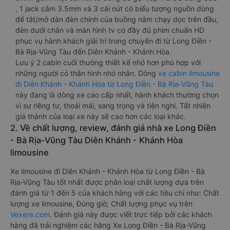
, 1 jack cắm 3.5mm và 3 cái nút có biểu tượng nguồn dùng
để tắt/mở dàn đèn chính của buồng nằm chạy dọc trên đầu,
đèn dưới chân và màn hình tv có đầy đủ phim chuẩn HD
phục vụ hành khách giải trí trong chuyến đi từ Long Điền -
Bà Rịa-Vũng Tàu đến Diên Khánh - Khánh Hòa.
Lưu ý 2 cabin cuối thường thiết kế nhỏ hơn phù hợp với
những người có thân hình nhỏ nhắn. Dòng
xe cabin limousine
đi Diên Khánh - Khánh Hòa từ Long Điền - Bà Rịa-Vũng Tàu
này đang là dòng xe cao cấp nhất, hành khách thường chọn
vì sự riêng tư, thoải mái, sang trọng và tiện nghi. Tất nhiên
giá thành của loại xe này sẽ cao hơn các loại khác.
2. Về chất lượng, review, đánh giá nhà xe Long Điền
- Bà Rịa-Vũng Tàu Diên Khánh - Khánh Hòa
limousine
Xe limousine đi Diên Khánh - Khánh Hòa từ Long Điền - Bà
Rịa-Vũng Tàu tốt nhất được phân loại chất lượng dựa trên
đánh giá từ 1 đến 5 của khách hàng với các tiêu chí như: Chất
lượng xe limousine, Đúng giờ, Chất lượng phục vụ trên
Vexere.com
. Đánh giá này được viết trực tiếp bởi các khách
hàng đã trải nghiệm các hãng Xe Long Điền - Bà Rịa-Vũng