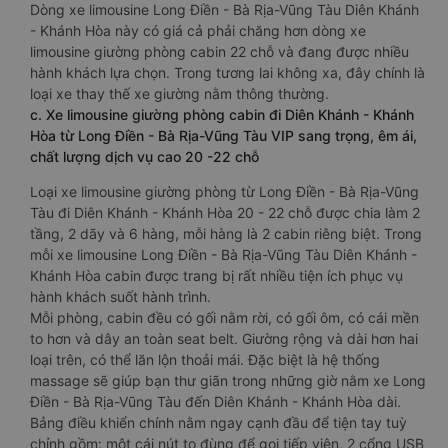
Dòng xe limousine Long Điền - Bà Rịa-Vũng Tàu Diên Khánh
- Khánh Hòa này có giá cả phải chăng hơn dòng xe
limousine giường phòng cabin 22 chỗ và đang được nhiều
hành khách lựa chọn. Trong tương lai không xa, đây chính là
loại xe thay thế xe giường nằm thông thường.
c. Xe limousine giường phòng cabin đi Diên Khánh - Khánh
Hòa từ Long Điền - Bà Rịa-Vũng Tàu VIP sang trọng, êm ái,
chất lượng dịch vụ cao 20 -22 chỗ
Loại xe limousine giường phòng từ Long Điền - Bà Rịa-Vũng
Tàu đi Diên Khánh - Khánh Hòa 20 - 22 chỗ được chia làm 2
tầng, 2 dãy và 6 hàng, mỗi hàng là 2 cabin riêng biệt. Trong
mỗi xe limousine Long Điền - Bà Rịa-Vũng Tàu Diên Khánh -
Khánh Hòa cabin được trang bị rất nhiều tiện ích phục vụ
hành khách suốt hành trình.
Mỗi phòng, cabin đều có gối nằm rời, có gối ôm, có cái mền
to hơn và dây an toàn seat belt. Giường rộng và dài hơn hai
loại trên, có thể lăn lộn thoải mái. Đặc biệt là hệ thống
massage sẽ giúp bạn thư giãn trong những giờ nằm xe Long
Điền - Bà Rịa-Vũng Tàu đến Diên Khánh - Khánh Hòa dài.
Bảng điều khiển chính nằm ngay cạnh đầu để tiện tay tuỳ
chỉnh gồm: một cái nút to đùng để gọi tiếp viên, 2 cổng USB