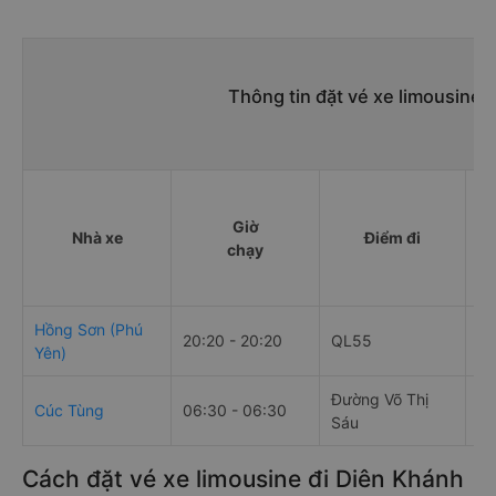
Thông tin đặt vé xe limousine 
Giờ
Nhà xe
Điểm đi
chạy
Hồng Sơn (Phú
Ha
20:20 - 20:20
QL55
Yên)
Vi
Đường Võ Thị
Cúc Tùng
06:30 - 06:30
Đạ
Sáu
Cách đặt vé xe limousine đi Diên Khánh