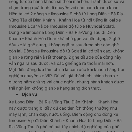
riêng tư của hành khách sẽ thoải mái hơn. Tránh được sự va
chạm trong quá trình di chuyển với các hành khách khác.
Hiện tại có 2 dòng xe limousine 9 chỗ từ Long Điền - Bà Rịa-
Vũng Tàu đi Diên Khánh - Khánh Hòa từ nổi tiếng là loại xe
limousine Dcar và xe limousine độ từ xe Huyndai Solati.
Dòng xe limousine Long Điền - Bà Rịa-Vũng Tàu đi Diên
Khánh - Khánh Hòa Dcar khá nhỏ gọn và tiện dụng, 2 ghế
đầu xe là ghế cứng, không ngã ra sau được như các ghế
còn lại. Dòng xe limousine độ từ Solati lại có trần cao, không
gian xe rộng rãi và rất thoáng. 2 ghế đầu xe của dòng này
vẫn ngã ra sau được, và các ghế ngã ra thoải mái hơn.
Một điều đáng lưu tâm chính là cảm xúc khi khách hàng trải
nghiệm chuyến xe VIP. Dù với giá thành chỉ nhỉnh hơn xe
giường nằm chừng vài chục nghìn, nhưng hành khách được
trải nghiệm không gian xe hạng sang đích thực.
Dịch vụ
Xe Long Điền - Bà Rịa-Vũng Tàu Diên Khánh - Khánh Hòa
này được trang bị đầy đủ các tiện ích thông thường như
máy lạnh, chăn đắp, nước uống. Điểm cộng cho dòng xe
limousine Vip đi Diên Khánh - Khánh Hòa từ Long Điền - Bà
Rịa-Vũng Tàu là ghế có nút tùy chỉnh độ nghiêng của ghế