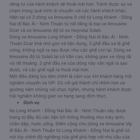
riêng tư của hành khách sẽ thoải mái hơn. Tránh được sự va
chạm trong quá trình di chuyển với các hành khách khác.
Hiện tại có 2 dòng xe limousine 9 chỗ từ Long Khánh - Đồng
Nai đi Bác Ái - Ninh Thuận từ nổi tiếng là loại xe limousine
Dcar và xe limousine độ từ xe Huyndai Solati.
Dòng xe limousine Long Khánh - Đồng Nai đi Bác Ái - Ninh
Thuận Dcar khá nhỏ gọn và tiện dụng, 2 ghế đầu xe là ghế
cứng, không ngã ra sau được như các ghế còn lại. Dòng xe
limousine độ từ Solati lại có trần cao, không gian xe rộng rãi
và rất thoáng. 2 ghế đầu xe của dòng này vẫn ngã ra sau
được, và các ghế ngã ra thoải mái hơn.
Một điều đáng lưu tâm chính là cảm xúc khi khách hàng trải
nghiệm chuyến xe VIP. Dù với giá thành chỉ nhỉnh hơn xe
giường nằm chừng vài chục nghìn, nhưng hành khách được
trải nghiệm không gian xe hạng sang đích thực.
Dịch vụ
Xe Long Khánh - Đồng Nai Bác Ái - Ninh Thuận này được
trang bị đầy đủ các tiện ích thông thường như máy lạnh,
chăn đắp, nước uống. Điểm cộng cho dòng xe limousine Vip
đi Bác Ái - Ninh Thuận từ Long Khánh - Đồng Nai là ghế có
nút tùy chỉnh độ nghiêng của ghế phù hợp với nhu cầu của