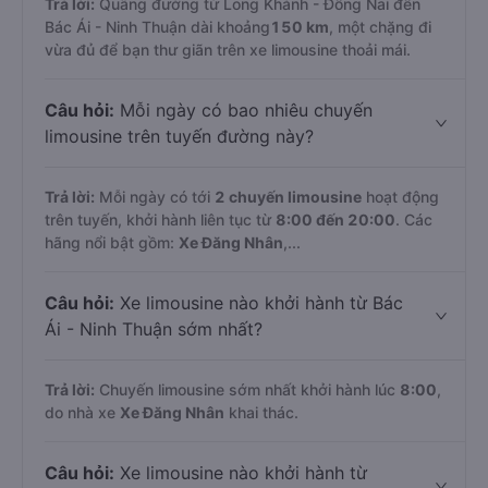
Trả lời:
Quãng đường từ Long Khánh - Đồng Nai đến
Bác Ái - Ninh Thuận dài khoảng
150 km
, một chặng đi
vừa đủ để bạn thư giãn trên xe limousine thoải mái.
Câu hỏi:
Mỗi ngày có bao nhiêu chuyến
limousine trên tuyến đường này?
Trả lời:
Mỗi ngày có tới
2 chuyến limousine
hoạt động
trên tuyến, khởi hành liên tục từ
8:00 đến 20:00
. Các
hãng nổi bật gồm:
Xe Đăng Nhân
,...
Câu hỏi:
Xe limousine nào khởi hành từ Bác
Ái - Ninh Thuận sớm nhất?
Trả lời:
Chuyến limousine sớm nhất khởi hành lúc
8:00
,
do nhà xe
Xe Đăng Nhân
khai thác.
Câu hỏi:
Xe limousine nào khởi hành từ