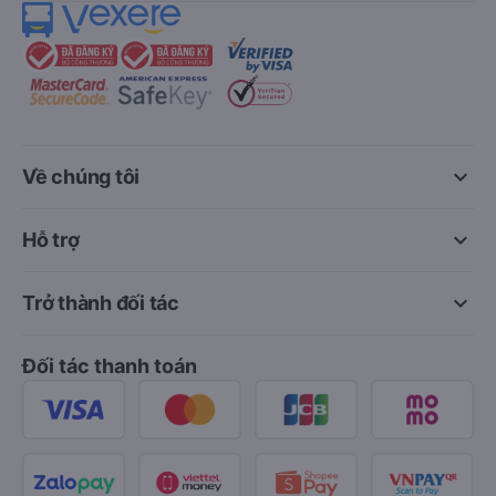
keyboard_arrow_down
Về chúng tôi
keyboard_arrow_down
Hỗ trợ
keyboard_arrow_down
Trở thành đối tác
Đối tác thanh toán