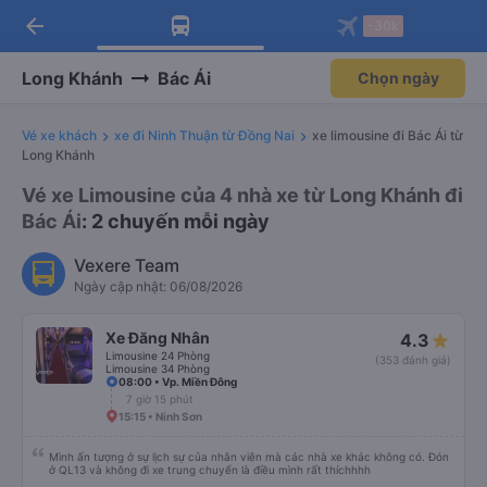
arrow_back
Tải app Vexere ngay!
Tải app Vexere
-30k
Mở app
Mở app
Nhận ưu đãi thành viên độc
-30k/ghế khi đặt vé máy bay qua
quyền
app
Long Khánh
Bác Ái
Chọn ngày
Vé xe khách
xe đi Ninh Thuận từ Đồng Nai
xe limousine đi Bác Ái từ
Long Khánh
Vé xe Limousine của 4 nhà xe từ Long Khánh đi
Bác Ái
: 2 chuyến mỗi ngày
Vexere Team
Ngày cập nhật: 06/08/2026
Xe Đăng Nhân
4.3
Limousine 24 Phòng
(353 đánh giá)
Limousine 34 Phòng
08:00 • Vp. Miền Đông
7 giờ 15 phút
15:15 • Ninh Sơn
Mình ấn tượng ở sự lịch sự của nhân viên mà các nhà xe khác không có. Đón
ở QL13 và không đi xe trung chuyển là điều mình rất thíchhhh