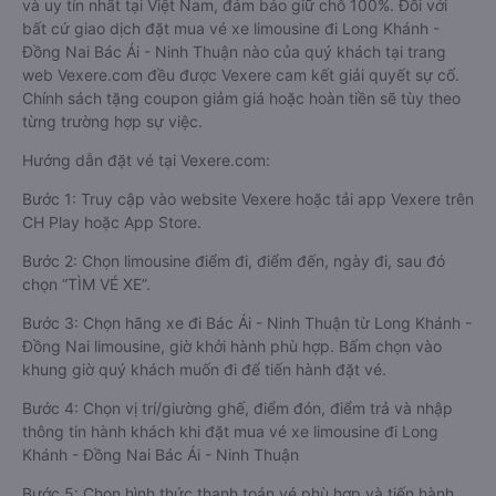
và uy tín nhất tại Việt Nam, đảm bảo giữ chỗ 100%. Đối với
bất cứ giao dịch đặt mua vé xe limousine đi Long Khánh -
Đồng Nai Bác Ái - Ninh Thuận nào của quý khách tại trang
web Vexere.com đều được Vexere cam kết giải quyết sự cố.
Chính sách tặng coupon giảm giá hoặc hoàn tiền sẽ tùy theo
từng trường hợp sự việc.
Hướng dẫn đặt vé tại Vexere.com:
Bước 1: Truy cập vào website Vexere hoặc tải app Vexere trên
CH Play hoặc App Store.
Bước 2: Chọn limousine điểm đi, điểm đến, ngày đi, sau đó
chọn “TÌM VÉ XE”.
Bước 3: Chọn hãng xe đi Bác Ái - Ninh Thuận từ Long Khánh -
Đồng Nai limousine, giờ khởi hành phù hợp. Bấm chọn vào
khung giờ quý khách muốn đi để tiến hành đặt vé.
Bước 4: Chọn vị trí/giường ghế, điểm đón, điểm trả và nhập
thông tin hành khách khi đặt mua vé xe limousine đi Long
Khánh - Đồng Nai Bác Ái - Ninh Thuận
Bước 5: Chọn hình thức thanh toán vé phù hợp và tiến hành