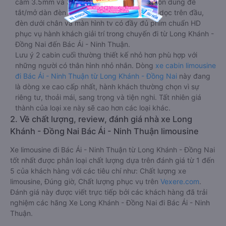
cắm 3.5mm và 3 cái nút có biểu tượng nguồn dùng để
tắt/mở dàn đèn chính của buồng nằm chạy dọc trên đầu,
đèn dưới chân và màn hình tv có đầy đủ phim chuẩn HD
phục vụ hành khách giải trí trong chuyến đi từ Long Khánh -
Đồng Nai đến Bác Ái - Ninh Thuận.
Lưu ý 2 cabin cuối thường thiết kế nhỏ hơn phù hợp với
những người có thân hình nhỏ nhắn. Dòng
xe cabin limousine
đi Bác Ái - Ninh Thuận từ Long Khánh - Đồng Nai
này đang
là dòng xe cao cấp nhất, hành khách thường chọn vì sự
riêng tư, thoải mái, sang trọng và tiện nghi. Tất nhiên giá
thành của loại xe này sẽ cao hơn các loại khác.
2. Về chất lượng, review, đánh giá nhà xe Long
Khánh - Đồng Nai Bác Ái - Ninh Thuận limousine
Xe limousine đi Bác Ái - Ninh Thuận từ Long Khánh - Đồng Nai
tốt nhất được phân loại chất lượng dựa trên đánh giá từ 1 đến
5 của khách hàng với các tiêu chí như: Chất lượng xe
limousine, Đúng giờ, Chất lượng phục vụ trên
Vexere.com
.
Đánh giá này được viết trực tiếp bởi các khách hàng đã trải
nghiệm các hãng Xe Long Khánh - Đồng Nai đi Bác Ái - Ninh
Thuận.