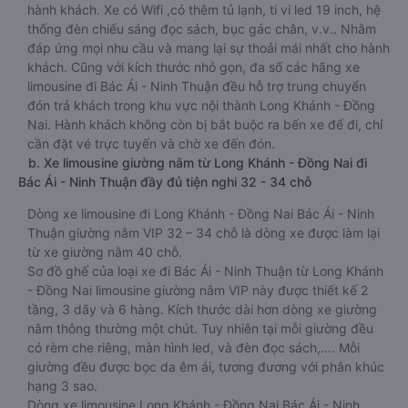
hành khách. Xe có Wifi ,có thêm tủ lạnh, ti vi led 19 inch, hệ
thống đèn chiếu sáng đọc sách, bục gác chân, v.v.. Nhằm
đáp ứng mọi nhu cầu và mang lại sự thoải mái nhất cho hành
khách. Cũng với kích thước nhỏ gọn, đa số các hãng xe
limousine đi Bác Ái - Ninh Thuận đều hỗ trợ trung chuyển
đón trả khách trong khu vực nội thành Long Khánh - Đồng
Nai. Hành khách không còn bị bắt buộc ra bến xe để đi, chỉ
cần đặt vé trực tuyến và chờ xe đến đón.
b. Xe limousine giường nằm từ Long Khánh - Đồng Nai đi
Bác Ái - Ninh Thuận đầy đủ tiện nghi 32 - 34 chỗ
Dòng xe limousine đi Long Khánh - Đồng Nai Bác Ái - Ninh
Thuận giường nằm VIP 32 – 34 chỗ là dòng xe được làm lại
từ xe giường nằm 40 chỗ.
Sơ đồ ghế của loại xe đi Bác Ái - Ninh Thuận từ Long Khánh
- Đồng Nai limousine giường nằm VIP này được thiết kế 2
tầng, 3 dãy và 6 hàng. Kích thước dài hơn dòng xe giường
nằm thông thường một chút. Tuy nhiên tại mỗi giường đều
có rèm che riêng, màn hình led, và đèn đọc sách,…. Mỗi
giường đều được bọc da êm ái, tương đương với phân khúc
hạng 3 sao.
Dòng xe limousine Long Khánh - Đồng Nai Bác Ái - Ninh