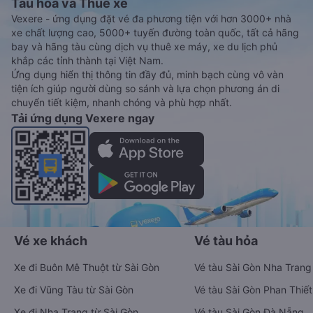
Tàu hoả và Thuê xe
Vexere - ứng dụng đặt vé đa phương tiện với hơn 3000+ nhà
xe chất lượng cao, 5000+ tuyến đường toàn quốc, tất cả hãng
bay và hãng tàu cùng dịch vụ thuê xe máy, xe du lịch phủ
khắp các tỉnh thành tại Việt Nam.
Ứng dụng hiển thị thông tin đầy đủ, minh bạch cùng vô vàn
tiện ích giúp người dùng so sánh và lựa chọn phương án di
chuyển tiết kiệm, nhanh chóng và phù hợp nhất.
Tải ứng dụng Vexere ngay
Vé xe khách
Vé tàu hỏa
Xe đi Buôn Mê Thuột từ Sài Gòn
Vé tàu Sài Gòn Nha Trang
Xe đi Vũng Tàu từ Sài Gòn
Vé tàu Sài Gòn Phan Thiết
Xe đi Nha Trang từ Sài Gòn
Vé tàu Sài Gòn Đà Nẵng