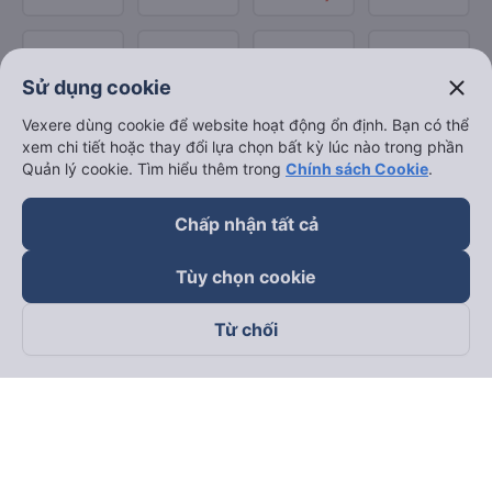
close
Sử dụng cookie
Vexere dùng cookie để website hoạt động ổn định. Bạn có thể
xem chi tiết hoặc thay đổi lựa chọn bất kỳ lúc nào trong phần
Quản lý cookie. Tìm hiểu thêm trong
Chính sách Cookie
.
Chấp nhận tất cả
Tùy chọn cookie
Từ chối
Theo dõi chúng tôi trên
Facebook
Tiktok
Youtube
Công ty TNHH Thương Mại Dịch Vụ Vexere