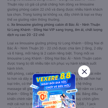
Thuận này có giá cả phải chăng hơn dòng xe limousine
giường phòng cabin 22 chỗ và đang được nhiều hành khách
lựa chọn. Trong tương lai không xa, đây chính là loại xe thay
thế xe giường nằm thông thường.
c. Xe limousine giường phòng cabin đi Bác Ái - Ninh Thuận
từ Long Khánh - Đồng Nai VIP sang trọng, êm ái, chất lượng
dịch vụ cao 20 -22 chỗ
Loại xe limousine giường phòng từ Long Khánh - Đồng Nai đi
Bác Ái - Ninh Thuận 20 - 22 chỗ được chia làm 2 tầng, 2 dãy
và 6 hàng, mỗi hàng là 2 cabin riêng biệt. Trong mỗi xe
limousine Long Khánh - Đồng Nai Bác Ái - Ninh Thuận cabin
được trang bị rất nhiều tiện ích phục vụ hành khách suốt
hành trình.
Mỗi phòng, cabin đều có gối nằm rời, có gối ôm, có cái mền
to hơn và dây an toàn seat belt. Giường rộng và dài hơn hai
loại trên, có thể lăn lộn thoải mái. Đặc biệt là hệ thống
massage sẽ giúp bạn thư giãn trong những giờ nằm xe Long
Khánh - Đồng Nai đến Bác Ái - Ninh Thuận dài. Bảng điều
khiển chính nằm ngay cạnh đầu để tiện tay tuỳ chỉnh gồm:
một cái nút to đùng để gọi tiếp viên, 2 cổng USB , 1 jack