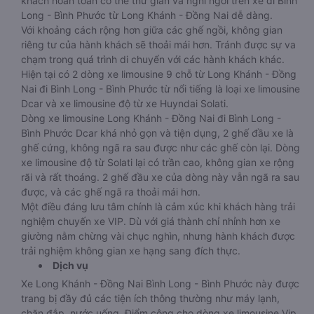
khách hoàn toàn có thể thư giãn và nghỉ ngơi trên xe đi Bình
Long - Bình Phước từ Long Khánh - Đồng Nai dễ dàng.
Với khoảng cách rộng hơn giữa các ghế ngồi, không gian
riêng tư của hành khách sẽ thoải mái hơn. Tránh được sự va
chạm trong quá trình di chuyển với các hành khách khác.
Hiện tại có 2 dòng xe limousine 9 chỗ từ Long Khánh - Đồng
Nai đi Bình Long - Bình Phước từ nổi tiếng là loại xe limousine
Dcar và xe limousine độ từ xe Huyndai Solati.
Dòng xe limousine Long Khánh - Đồng Nai đi Bình Long -
Bình Phước Dcar khá nhỏ gọn và tiện dụng, 2 ghế đầu xe là
ghế cứng, không ngã ra sau được như các ghế còn lại. Dòng
xe limousine độ từ Solati lại có trần cao, không gian xe rộng
rãi và rất thoáng. 2 ghế đầu xe của dòng này vẫn ngã ra sau
được, và các ghế ngã ra thoải mái hơn.
Một điều đáng lưu tâm chính là cảm xúc khi khách hàng trải
nghiệm chuyến xe VIP. Dù với giá thành chỉ nhỉnh hơn xe
giường nằm chừng vài chục nghìn, nhưng hành khách được
trải nghiệm không gian xe hạng sang đích thực.
Dịch vụ
Xe Long Khánh - Đồng Nai Bình Long - Bình Phước này được
trang bị đầy đủ các tiện ích thông thường như máy lạnh,
chăn đắp, nước uống. Điểm cộng cho dòng xe limousine Vip