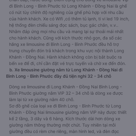
đi Bình Long - Bình Phước từ Long Khánh - Đồng Nai là ghế
có nút tùy chỉnh độ nghiêng của ghế phù hợp với nhu cầu
của hành khách. Xe có Wifi ,có thêm tủ lạnh, ti vi led 19 inch,
hệ thống đèn chiếu sáng đọc sách, bục gác chân, v.v..
Nhằm đáp ứng mọi nhu cầu và mang lại sự thoải mái nhất
cho hành khách. Cũng với kích thước nhỏ gọn, đa số các
hãng xe limousine đi Bình Long - Bình Phước đều hỗ trợ
trung chuyển đón trả khách trong khu vực nội thành Long
Khánh - Đồng Nai. Hành khách không còn bị bắt buộc ra
bến xe để đi, chỉ cần đặt vé trực tuyến và chờ xe đến đón.
b. Xe limousine giường nằm từ Long Khánh - Đồng Nai đi
Bình Long - Bình Phước đầy đủ tiện nghi 32 - 34 chỗ
Dòng xe limousine đi Long Khánh - Đồng Nai Bình Long -
Bình Phước giường nằm VIP 32 – 34 chỗ là dòng xe được
làm lại từ xe giường nằm 40 chỗ.
Sơ đồ ghế của loại xe đi Bình Long - Bình Phước từ Long
Khánh - Đồng Nai limousine giường nằm VIP này được thiết
kế 2 tầng, 3 dãy và 6 hàng. Kích thước dài hơn dòng xe
giường nằm thông thường một chút. Tuy nhiên tại mỗi
giường đều có rèm che riêng, màn hình led, và đèn đọc