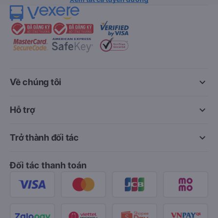
keyboard_arrow_down
Về chúng tôi
keyboard_arrow_down
Hỗ trợ
keyboard_arrow_down
Trở thành đối tác
Đối tác thanh toán