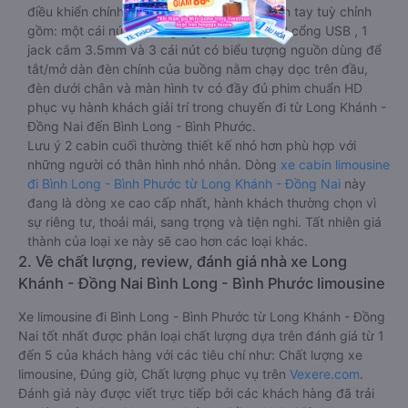
điều khiển chính nằm ngay cạnh đầu để tiện tay tuỳ chỉnh
gồm: một cái nút to đùng để gọi tiếp viên, 2 cổng USB , 1
jack cắm 3.5mm và 3 cái nút có biểu tượng nguồn dùng để
tắt/mở dàn đèn chính của buồng nằm chạy dọc trên đầu,
đèn dưới chân và màn hình tv có đầy đủ phim chuẩn HD
phục vụ hành khách giải trí trong chuyến đi từ Long Khánh -
Đồng Nai đến Bình Long - Bình Phước.
Lưu ý 2 cabin cuối thường thiết kế nhỏ hơn phù hợp với
những người có thân hình nhỏ nhắn. Dòng
xe cabin limousine
đi Bình Long - Bình Phước từ Long Khánh - Đồng Nai
này
đang là dòng xe cao cấp nhất, hành khách thường chọn vì
sự riêng tư, thoải mái, sang trọng và tiện nghi. Tất nhiên giá
thành của loại xe này sẽ cao hơn các loại khác.
2. Về chất lượng, review, đánh giá nhà xe Long
Khánh - Đồng Nai Bình Long - Bình Phước limousine
Xe limousine đi Bình Long - Bình Phước từ Long Khánh - Đồng
Nai tốt nhất được phân loại chất lượng dựa trên đánh giá từ 1
đến 5 của khách hàng với các tiêu chí như: Chất lượng xe
limousine, Đúng giờ, Chất lượng phục vụ trên
Vexere.com
.
Đánh giá này được viết trực tiếp bởi các khách hàng đã trải