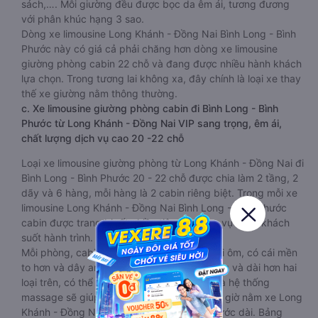
sách,…. Mỗi giường đều được bọc da êm ái, tương đương
với phân khúc hạng 3 sao.
Dòng xe limousine Long Khánh - Đồng Nai Bình Long - Bình
Phước này có giá cả phải chăng hơn dòng xe limousine
giường phòng cabin 22 chỗ và đang được nhiều hành khách
lựa chọn. Trong tương lai không xa, đây chính là loại xe thay
thế xe giường nằm thông thường.
c. Xe limousine giường phòng cabin đi Bình Long - Bình
Phước từ Long Khánh - Đồng Nai VIP sang trọng, êm ái,
chất lượng dịch vụ cao 20 -22 chỗ
Loại xe limousine giường phòng từ Long Khánh - Đồng Nai đi
Bình Long - Bình Phước 20 - 22 chỗ được chia làm 2 tầng, 2
dãy và 6 hàng, mỗi hàng là 2 cabin riêng biệt. Trong mỗi xe
limousine Long Khánh - Đồng Nai Bình Long - Bình Phước
cabin được trang bị rất nhiều tiện ích phục vụ hành khách
suốt hành trình.
Mỗi phòng, cabin đều có gối nằm rời, có gối ôm, có cái mền
to hơn và dây an toàn seat belt. Giường rộng và dài hơn hai
loại trên, có thể lăn lộn thoải mái. Đặc biệt là hệ thống
massage sẽ giúp bạn thư giãn trong những giờ nằm xe Long
Khánh - Đồng Nai đến Bình Long - Bình Phước dài. Bảng