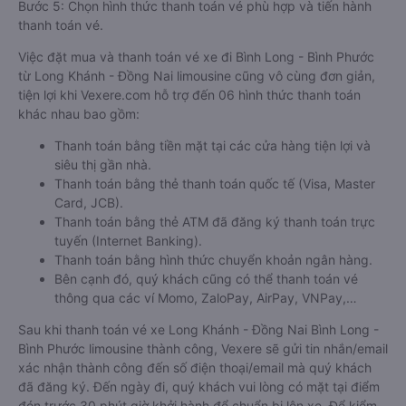
Bước 5: Chọn hình thức thanh toán vé phù hợp và tiến hành
thanh toán vé.
Việc đặt mua và thanh toán vé xe đi Bình Long - Bình Phước
từ Long Khánh - Đồng Nai limousine cũng vô cùng đơn giản,
tiện lợi khi Vexere.com hỗ trợ đến 06 hình thức thanh toán
khác nhau bao gồm:
Thanh toán bằng tiền mặt tại các cửa hàng tiện lợi và
siêu thị gần nhà.
Thanh toán bằng thẻ thanh toán quốc tế (Visa, Master
Card, JCB).
Thanh toán bằng thẻ ATM đã đăng ký thanh toán trực
tuyến (Internet Banking).
Thanh toán bằng hình thức chuyển khoản ngân hàng.
Bên cạnh đó, quý khách cũng có thể thanh toán vé
thông qua các ví Momo, ZaloPay, AirPay, VNPay,…
Sau khi thanh toán vé xe Long Khánh - Đồng Nai Bình Long -
Bình Phước limousine thành công, Vexere sẽ gửi tin nhắn/email
xác nhận thành công đến số điện thoại/email mà quý khách
đã đăng ký. Đến ngày đi, quý khách vui lòng có mặt tại điểm
đón trước 30 phút giờ khởi hành để chuẩn bị lên xe. Để kiểm