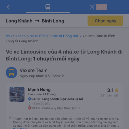
arrow_back
Tải app Vexere ngay!
Tải app Vexere
-30k
Mở app
Mở app
Nhận ưu đãi thành viên độc
-30k/ghế khi đặt vé máy bay qua
quyền
app
Long Khánh
Bình Long
Chọn ngày
Vé xe khách
xe đi Bình Phước từ Đồng Nai
xe limousine đi Bình
Long từ Long Khánh
Vé xe Limousine của 4 nhà xe từ Long Khánh đi
Bình Long
: 1 chuyến mỗi ngày
Vexere Team
Ngày cập nhật: 07/08/2026
Mạnh Hùng
3.1
Limousine 24 Phòng
(381 đánh giá)
04:10 • Long Khánh (Dọc Quốc Lộ 1A)
6 giờ 30 phút
10:40 • Bình Long (Dọc Quốc lộ 13)
Thành thật mà nói, tôi đã đọc các đánh giá trước đó và chúng tôi hơi lo lắng.
Nhưng đó là chuyến đi xe buýt tuyệt vời nhất mà chúng tôi từng trải nghiệm.
Xe buýt khởi hành và đến đúng giờ, tài xế thân thiện, chuyến đi khá ổn (mặc