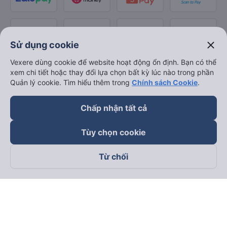
close
Sử dụng cookie
Vexere dùng cookie để website hoạt động ổn định. Bạn có thể
xem chi tiết hoặc thay đổi lựa chọn bất kỳ lúc nào trong phần
Quản lý cookie. Tìm hiểu thêm trong
Chính sách Cookie
.
Chấp nhận tất cả
Tùy chọn cookie
Từ chối
Theo dõi chúng tôi trên
Facebook
Tiktok
Youtube
Công ty TNHH Thương Mại Dịch Vụ Vexere