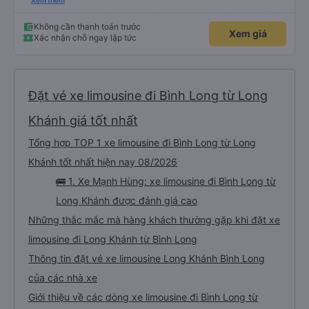
dù vẫn hơi xóc, nhưng đó là đặc trưng của Việt Nam ^^), và chỗ ngồi thoải
Xem thêm
mái. Chúng tôi thực sự rất hài lòng.
Không cần thanh toán trước
Xem giá
Xác nhận chỗ ngay lập tức
Đặt vé xe limousine đi Bình Long từ Long
Khánh giá tốt nhất
Tổng hợp TOP 1 xe limousine đi Bình Long từ Long
Khánh tốt nhất hiện nay 08/2026
🚌 1. Xe Mạnh Hùng: xe limousine đi Bình Long từ
Long Khánh được đánh giá cao
Những thắc mắc mà hàng khách thường gặp khi đặt xe
limousine đi Long Khánh từ Bình Long
Thông tin đặt vé xe limousine Long Khánh Bình Long
của các nhà xe
Giới thiệu về các dòng xe limousine đi Bình Long từ