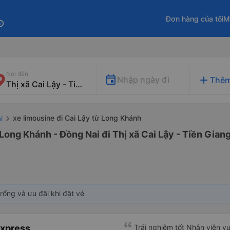
Đơn hàng của tôi
M
fo
Nơi đến
add
Nhập ngày đi
Thêm
xe limousine đi Cai Lậy từ Long Khánh
i
Long Khánh - Đồng Nai đi Thị xã Cai Lậy - Tiền Gian
rống và ưu đãi khi đặt vé
Express
Trải nghiệm tốt Nhân viên vu