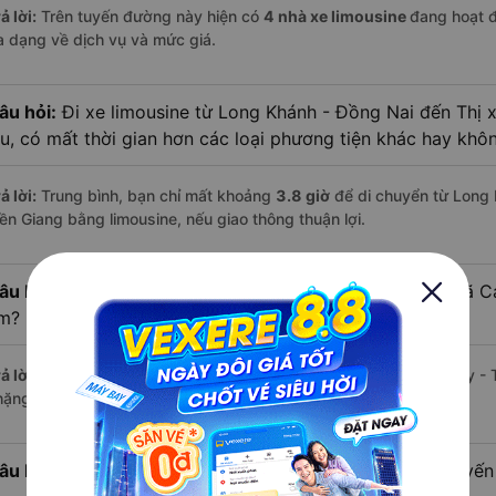
ả lời:
Trên tuyến đường này hiện có
4
nhà xe
limousine
đang hoạt 
a dạng về dịch vụ và mức giá.
âu hỏi:
Đi xe limousine từ Long Khánh - Đồng Nai đến Thị 
âu, có mất thời gian hơn các loại phương tiện khác hay khô
ả lời:
Trung bình, bạn chỉ mất khoảng
3.8 giờ
để di chuyển từ Long 
iền Giang bằng limousine, nếu giao thông thuận lợi.
âu hỏi:
Khoảng cách từ Long Khánh - Đồng Nai đi Thị xã Cai
m?
ả lời:
Quãng đường từ Long Khánh - Đồng Nai đến Thị xã Cai Lậy - 
hặng đi vừa đủ để bạn thư giãn trên xe limousine thoải mái.
âu hỏi:
Mỗi ngày có bao nhiêu chuyến limousine trên tuyế