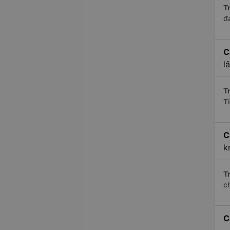
Tr
đ
C
l
Tr
T
C
k
Tr
c
C