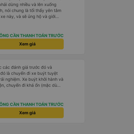
 phải dừng nhiều và lên xuống
, nói chung là tối thấy yên tâm
xe này, và sẽ ủng hộ và giới
g dịch vụ của nhà xe này
ÔNG CẦN THANH TOÁN TRƯỚC
Xem giá
ọc các đánh giá trước đó và
 đó là chuyến đi xe buýt tuyệt
rải nghiệm. Xe buýt khởi hành và
iện, chuyến đi khá ổn (mặc dù
c trưng của Việt Nam ^^), và chỗ
c sự rất hài lòng.
ÔNG CẦN THANH TOÁN TRƯỚC
Xem giá