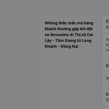
C
Những thắc mắc mà hàng
đ
khách thường gặp khi đặt
xe limousine đi Thị xã Cai
Tr
Lậy - Tiền Giang từ Long
Đ
Khánh - Đồng Nai
x
C
Tr
C
T