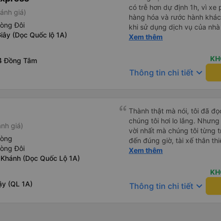
có trễ hơn dự định 1h, vì xe
ánh giá)
hàng hóa và rước hành khách
hòng Đôi
khi sử dụng dịch vụ của nhà 
iây (Dọc Quốc lộ 1A)
thiệu cho người thân sử dụn
Xem thêm
KH
4 Đồng Tâm
keyboard_arrow_down
Thông tin chi tiết
Thành thật mà nói, tôi đã đ
chúng tôi hơi lo lắng. Nhưng
nh giá)
vời nhất mà chúng tôi từng t
hòng
đến đúng giờ, tài xế thân th
hòng Đôi
vẫn hơi xóc, nhưng đó là đặ
Xem thêm
 Khánh (Dọc Quốc Lộ 1A)
ngồi thoải mái. Chúng tôi thự
KH
ậy (QL 1A)
keyboard_arrow_down
Thông tin chi tiết