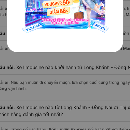
ả lời:
Mỗi ngày có tới
10 chuyến limousine
hoạt động trên tuyến, k
ác hãng nổi bật gồm:
Bốn Luyện Express, Tuấn Hiệp, Mai Quyên, 
âu hỏi:
Xe limousine nào khởi hành từ Thị xã Cai Lậy - Tiề
ả lời:
Chuyến limousine sớm nhất khởi hành lúc
3:36
, do nhà xe
Mạ
âu hỏi:
Xe limousine nào khởi hành từ Long Khánh - Đồng 
ả lời:
Nếu bạn muốn đi chuyến muộn, lựa chọn cuối cùng trong ngày 
ùng
vận hành.
âu hỏi:
Xe limousine nào từ Long Khánh - Đồng Nai đi Thị 
hách hàng đánh giá tốt nhất?
ả lời:
Trong số các hãng,
Bốn Luyện Express
nổi bật nhất với điểm