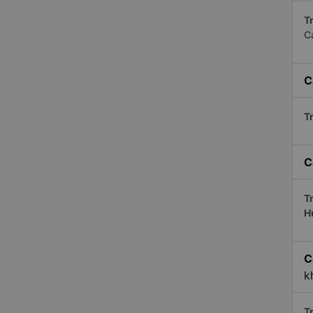
Tr
C
C
Tr
C
Tr
H
C
k
Tr