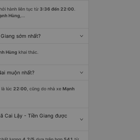
hởi hành liên tục từ
3:36 đến 22:00
.
Mạnh Hùng
,...
n Giang sớm nhất?
nh Hùng
khai thác.
Nai muộn nhất?
là lúc
22:00
, cũng do nhà xe
Mạnh
xã Cai Lậy - Tiền Giang được
 chất lượng
4.2
/5
dựa trên hơn
541
từ