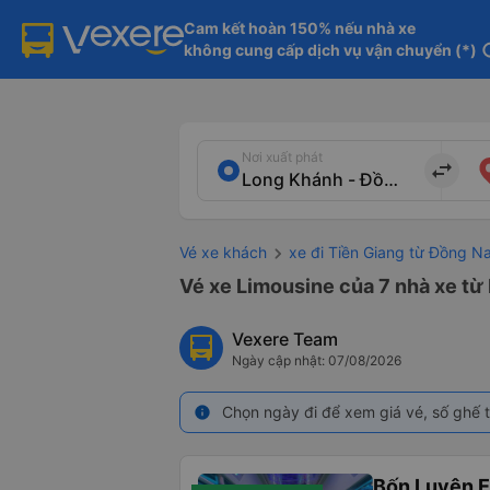
Cam kết hoàn 150% nếu nhà xe

không cung cấp dịch vụ vận chuyển (*)
in
Nơi xuất phát
import_export
Vé xe khách
xe đi Tiền Giang từ Đồng Na
Vé xe Limousine của 7 nhà xe từ 
Vexere Team
Ngày cập nhật: 07/08/2026
Chọn ngày đi để xem giá vé, số ghế t
info
Bốn Luyện 