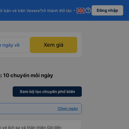
help_outline
Đăng nhập
ở bán vé trên Vexere
Trở thành đối tác
arrow_drop_down
Xem giá
 ngày về
g
: 10 chuyến mỗi ngày
Xem bộ lọc chuyến phổ biến
Chọn ngày
i vẻ lịch sự và thân thiện Giờ đến