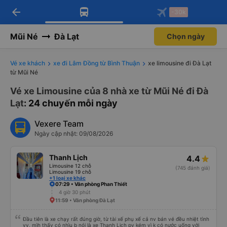
arrow_back
Tải app Vexere ngay!
Tải app Vexere
-30k
Mở app
Mở app
Nhận ưu đãi thành viên độc
-30k/ghế khi đặt vé máy bay qua
quyền
app
Mũi Né
Đà Lạt
Chọn ngày
Vé xe khách
xe đi Lâm Đồng từ Bình Thuận
xe limousine đi Đà Lạt
từ Mũi Né
Vé xe Limousine của 8 nhà xe từ Mũi Né đi Đà
Lạt
: 24 chuyến mỗi ngày
Vexere Team
Ngày cập nhật: 09/08/2026
Thanh Lịch
4.4
Limousine 12 chỗ
(745 đánh giá)
Limousine 19 chỗ
+1 loại xe khác
07:29 • Văn phòng Phan Thiết
4 giờ 30 phút
11:59 • Văn phòng Đà Lạt
Đầu tiên là xe chạy rất đúng giờ, từ tài xế phụ xế cả nv bán vé đều nhiệt tình
vv, mìh thấy có nhìu b nói là xe Thanh Lịch pv kém vì k có nước uống với