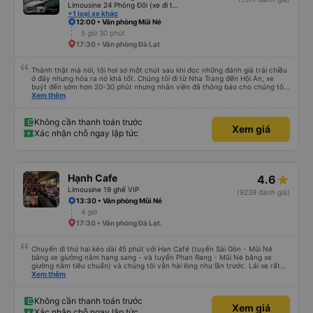
Limousine 24 Phòng Đôi (xe đi thẳng cao tốc)
+1 loại xe khác
12:00 • Văn phòng Mũi Né
5 giờ 30 phút
17:30 • Văn phòng Đà Lạt
Thành thật mà nói, tôi hơi sợ một chút sau khi đọc những đánh giá trái chiều
ở đây nhưng hóa ra nó khá tốt. Chúng tôi đi từ Nha Trang đến Hội An, xe
buýt đến sớm hơn 20-30 phút nhưng nhân viên đã thông báo cho chúng tôi
trước 30 phút. Nhân viên bên trong cùng với tài xế thực sự tốt bụng, họ giúp
Xem thêm
chúng tôi mang hành lý và cho chúng tôi nước miễn phí cùng đồ ăn nhẹ.
Cabin sạch sẽ, có chăn và không gian ổn ngay cả với tôi (184 cm). Lái xe ổn
mà không bấm còi quá nhiều nhưng đừng mong đợi có giấc ngủ ngon vì
Không cần thanh toán trước
Xem giá
đường gập ghềnh và có nhiều khúc cua. Có 3-4 điểm dừng vệ sinh nhanh
Xác nhận chỗ ngay lập tức
chóng và xe buýt đến Hội An vào khoảng thời gian đã hứa. Tôi không biết liệu
chúng tôi có may mắn và những người khác cực kỳ xui xẻo hay họ mong đợi
điều gì đó không thể xảy ra nhưng tôi sẽ đi lại với họ. 10/10
Hạnh Cafe
4.6
Limousine 19 ghế VIP
(9239 đánh giá)
13:30 • Văn phòng Mũi Né
4 giờ
17:30 • Văn phòng Đà Lạt.
Chuyến đi thứ hai kéo dài 45 phút với Han Café (tuyến Sài Gòn - Mũi Né
bằng xe giường nằm hạng sang - và tuyến Phan Rang - Mũi Né bằng xe
giường nằm tiêu chuẩn) và chúng tôi vẫn hài lòng như lần trước. Lái xe rất
chuyên nghiệp, nhân viên vô cùng chu đáo (họ kiểm tra xem mọi thứ ở chỗ
Xem thêm
ngồi của bạn có ổn không, luôn tươi cười và chào đón nồng nhiệt cùng cung
cấp thông tin hữu ích tại điểm đón). Xe sạch sẽ và thoải mái, và việc liên lạc
rất hoàn hảo (họ gửi tin nhắn WhatsApp nhắc nhở chúng tôi về chuyến đi và
Không cần thanh toán trước
Xem giá
điểm đón). Điểm đón ở Phan Rang rất thuận tiện (nhà vệ sinh sạch sẽ, có đồ
Xác nhận chỗ ngay lập tức