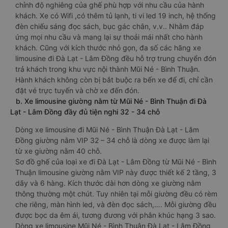
chỉnh độ nghiêng của ghế phù hợp với nhu cầu của hành
khách. Xe có Wifi ,có thêm tủ lạnh, ti vi led 19 inch, hệ thống
đèn chiếu sáng đọc sách, bục gác chân, v.v.. Nhằm đáp
ứng mọi nhu cầu và mang lại sự thoải mái nhất cho hành
khách. Cũng với kích thước nhỏ gọn, đa số các hãng xe
limousine đi Đà Lạt - Lâm Đồng đều hỗ trợ trung chuyển đón
trả khách trong khu vực nội thành Mũi Né - Bình Thuận.
Hành khách không còn bị bắt buộc ra bến xe để đi, chỉ cần
đặt vé trực tuyến và chờ xe đến đón.
b. Xe limousine giường nằm từ Mũi Né - Bình Thuận đi Đà
Lạt - Lâm Đồng đầy đủ tiện nghi 32 - 34 chỗ
Dòng xe limousine đi Mũi Né - Bình Thuận Đà Lạt - Lâm
Đồng giường nằm VIP 32 – 34 chỗ là dòng xe được làm lại
từ xe giường nằm 40 chỗ.
Sơ đồ ghế của loại xe đi Đà Lạt - Lâm Đồng từ Mũi Né - Bình
Thuận limousine giường nằm VIP này được thiết kế 2 tầng, 3
dãy và 6 hàng. Kích thước dài hơn dòng xe giường nằm
thông thường một chút. Tuy nhiên tại mỗi giường đều có rèm
che riêng, màn hình led, và đèn đọc sách,…. Mỗi giường đều
được bọc da êm ái, tương đương với phân khúc hạng 3 sao.
Dòng xe limousine Mũi Né - Bình Thuận Đà Lạt - Lâm Đồng