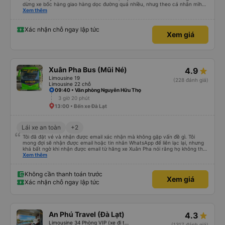
dừng xe bốc hàng giao hàng dọc đường quá nhiều, nhưg theo cá nhân mìh
thấy với giá có 200k xe giường nằm máy lạnh thì cũg k nên đòi hỏi thêm nữa,
Xem thêm
còn chuỵn dừng dọc đường bốc và giao hàng hóa thì là vấn đề doanh thu
cùa nhà xe mà nên cá nhân mìh k thấy phiền vì chuỵn đó, tuy nhiên những
người bị say sóng thì ngta sẽ vô cùng khó chịu ák 😁, cuối cùng thì mìh chốt
Xác nhận chỗ ngay lập tức
Xem giá
câu cuối là mìh rất hài lòng với nhà xe Thanh Lịch - dv không nuông chiều ng
bị say sóng đâu nhé 😆
Xuân Pha Bus (Mũi Né)
4.9
Limousine 19
(228 đánh giá)
Limousine 22 chỗ
09:40 • Văn phòng Nguyễn Hữu Thọ
3 giờ 20 phút
13:00 • Bến xe Đà Lạt
Lái xe an toàn
+2
Tôi đã đặt vé và nhận được email xác nhận mà không gặp vấn đề gì. Tôi
mong đợi sẽ nhận được email hoặc tin nhắn WhatsApp để liên lạc lại, nhưng
khá bất ngờ khi nhận được email từ hãng xe Xuân Pha nói rằng họ không thể
liên hệ với tôi vì tôi không có số điện thoại Việt Nam. Họ yêu cầu tôi gửi ảnh
Xem thêm
của vợ chồng tôi, và tôi đã làm vậy, nhưng vẫn hơi lo lắng. Email cũng yêu
cầu chúng tôi có mặt tại điểm đón 30 phút trước giờ khởi hành. Chúng tôi
đến trước 30 phút và trước khi chúng tôi tìm thấy xe buýt, tài xế đã tìm thấy
Không cần thanh toán trước
Xem giá
chúng tôi, điều này rất thuận tiện. Xe buýt và chỗ ngồi sạch sẽ, rất thoải mái
Xác nhận chỗ ngay lập tức
và tài xế rất giỏi. Tôi sẽ không ngần ngại đặt vé với Xuân Pha lần nữa.
An Phú Travel (Đà Lạt)
4.3
Limousine 34 Phòng VIP (xe đi thẳng cao tốc)
(1317 đánh giá)