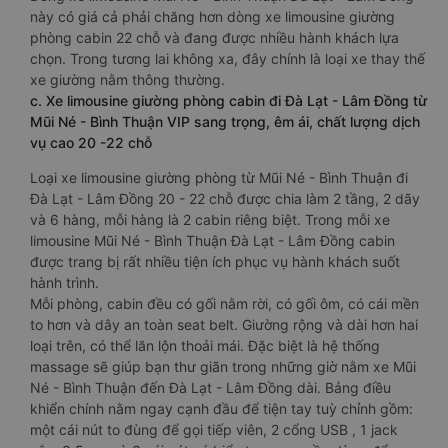
này có giá cả phải chăng hơn dòng xe limousine giường
phòng cabin 22 chỗ và đang được nhiều hành khách lựa
chọn. Trong tương lai không xa, đây chính là loại xe thay thế
xe giường nằm thông thường.
c. Xe limousine giường phòng cabin đi Đà Lạt - Lâm Đồng từ
Mũi Né - Bình Thuận VIP sang trọng, êm ái, chất lượng dịch
vụ cao 20 -22 chỗ
Loại xe limousine giường phòng từ Mũi Né - Bình Thuận đi
Đà Lạt - Lâm Đồng 20 - 22 chỗ được chia làm 2 tầng, 2 dãy
và 6 hàng, mỗi hàng là 2 cabin riêng biệt. Trong mỗi xe
limousine Mũi Né - Bình Thuận Đà Lạt - Lâm Đồng cabin
được trang bị rất nhiều tiện ích phục vụ hành khách suốt
hành trình.
Mỗi phòng, cabin đều có gối nằm rời, có gối ôm, có cái mền
to hơn và dây an toàn seat belt. Giường rộng và dài hơn hai
loại trên, có thể lăn lộn thoải mái. Đặc biệt là hệ thống
massage sẽ giúp bạn thư giãn trong những giờ nằm xe Mũi
Né - Bình Thuận đến Đà Lạt - Lâm Đồng dài. Bảng điều
khiển chính nằm ngay cạnh đầu để tiện tay tuỳ chỉnh gồm:
một cái nút to đùng để gọi tiếp viên, 2 cổng USB , 1 jack