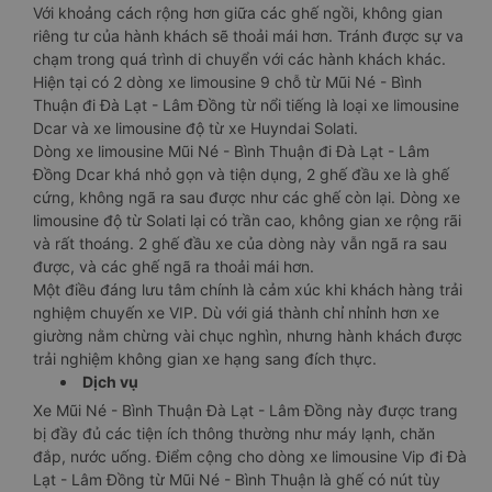
Với khoảng cách rộng hơn giữa các ghế ngồi, không gian
riêng tư của hành khách sẽ thoải mái hơn. Tránh được sự va
chạm trong quá trình di chuyển với các hành khách khác.
Hiện tại có 2 dòng xe limousine 9 chỗ từ Mũi Né - Bình
Thuận đi Đà Lạt - Lâm Đồng từ nổi tiếng là loại xe limousine
Dcar và xe limousine độ từ xe Huyndai Solati.
Dòng xe limousine Mũi Né - Bình Thuận đi Đà Lạt - Lâm
Đồng Dcar khá nhỏ gọn và tiện dụng, 2 ghế đầu xe là ghế
cứng, không ngã ra sau được như các ghế còn lại. Dòng xe
limousine độ từ Solati lại có trần cao, không gian xe rộng rãi
và rất thoáng. 2 ghế đầu xe của dòng này vẫn ngã ra sau
được, và các ghế ngã ra thoải mái hơn.
Một điều đáng lưu tâm chính là cảm xúc khi khách hàng trải
nghiệm chuyến xe VIP. Dù với giá thành chỉ nhỉnh hơn xe
giường nằm chừng vài chục nghìn, nhưng hành khách được
trải nghiệm không gian xe hạng sang đích thực.
Dịch vụ
Xe Mũi Né - Bình Thuận Đà Lạt - Lâm Đồng này được trang
bị đầy đủ các tiện ích thông thường như máy lạnh, chăn
đắp, nước uống. Điểm cộng cho dòng xe limousine Vip đi Đà
Lạt - Lâm Đồng từ Mũi Né - Bình Thuận là ghế có nút tùy