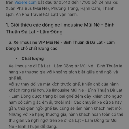
trên
Vexere.com
bắt đầu từ 05:40 đến 17:00 bởi 24 nhà xe:
Xuân Pha Bus (Mũi Né), Phương Trang, Hạnh Cafe, Thanh
Lịch, An Phú Travel (Đà Lạt) vận hành.
1. Giới thiệu các dòng xe limousine Mũi Né - Bình
Thuận Đà Lạt - Lâm Đồng
a. Xe limousine VIP Mũi Né - Bình Thuận đi Đà Lạt - Lâm
Đồng 9 chỗ chất lượng cao
Chất lượng
Xe limousine đi Đà Lạt - Lâm Đồng từ Mũi Né - Bình Thuận là
hạng xe thương gia với khoảng tách biệt giữa ghế ngồi và
ghế lái.
Với sự thay đổi về mặt kích thước ghế, khiến chỗ của hành
khách rộng rãi hơn. Xe limousine Mũi Né - Bình Thuận Đà Lạt
- Lâm Đồng được trang bị loại ghế đệm dày khiến cho người
nằm có cảm giác êm ái, thoải mái. Các chuyến xe dù xa hay
gần, thời gian ngồi ghế lâu cũng sẽ làm hành khách mệt mỏi.
Nhưng với xe hạng thương gia, hành khách hoàn toàn có thể
thư giãn và nghỉ ngơi trên xe đi Đà Lạt - Lâm Đồng từ Mũi
Né - Bình Thuận dễ dàng.