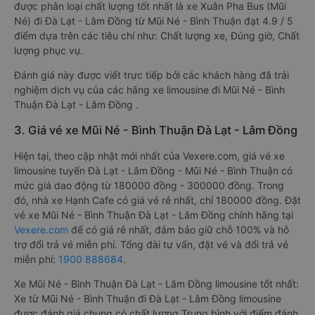
được phân loại chất lượng tốt nhất là xe Xuân Pha Bus (Mũi
Né) đi Đà Lạt - Lâm Đồng từ Mũi Né - Bình Thuận đạt 4.9 / 5
điểm dựa trên các tiêu chí như: Chất lượng xe, Đúng giờ, Chất
lượng phục vụ.
Đánh giá này được viết trực tiếp bởi các khách hàng đã trải
nghiệm dịch vụ của các hãng xe limousine đi Mũi Né - Bình
Thuận Đà Lạt - Lâm Đồng .
3. Giá vé xe Mũi Né - Bình Thuận Đà Lạt - Lâm Đồng
Hiện tại, theo cập nhật mới nhất của Vexere.com, giá vé xe
limousine tuyến Đà Lạt - Lâm Đồng - Mũi Né - Bình Thuận có
mức giá dao động từ 180000 đồng - 300000 đồng. Trong
đó, nhà xe Hạnh Cafe có giá vé rẻ nhất, chỉ 180000 đồng. Đặt
vé xe Mũi Né - Bình Thuận Đà Lạt - Lâm Đồng chính hãng tại
Vexere.com
để có giá rẻ nhất, đảm bảo giữ chỗ 100% và hỗ
trợ đổi trả vé miễn phí. Tổng đài tư vấn, đặt vé và đổi trả vé
miễn phí:
1900 888684
.
Xe Mũi Né - Bình Thuận Đà Lạt - Lâm Đồng limousine tốt nhất:
Xe từ Mũi Né - Bình Thuận đi Đà Lạt - Lâm Đồng limousine
được đánh giá chung có chất lượng Trung bình với điểm đánh