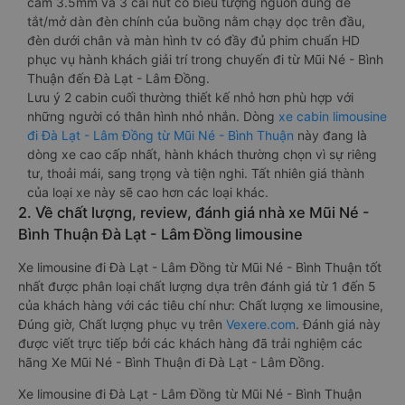
cắm 3.5mm và 3 cái nút có biểu tượng nguồn dùng để
tắt/mở dàn đèn chính của buồng nằm chạy dọc trên đầu,
đèn dưới chân và màn hình tv có đầy đủ phim chuẩn HD
phục vụ hành khách giải trí trong chuyến đi từ Mũi Né - Bình
Thuận đến Đà Lạt - Lâm Đồng.
Lưu ý 2 cabin cuối thường thiết kế nhỏ hơn phù hợp với
những người có thân hình nhỏ nhắn. Dòng
xe cabin limousine
đi Đà Lạt - Lâm Đồng từ Mũi Né - Bình Thuận
này đang là
dòng xe cao cấp nhất, hành khách thường chọn vì sự riêng
tư, thoải mái, sang trọng và tiện nghi. Tất nhiên giá thành
của loại xe này sẽ cao hơn các loại khác.
2. Về chất lượng, review, đánh giá nhà xe Mũi Né -
Bình Thuận Đà Lạt - Lâm Đồng limousine
Xe limousine đi Đà Lạt - Lâm Đồng từ Mũi Né - Bình Thuận tốt
nhất được phân loại chất lượng dựa trên đánh giá từ 1 đến 5
của khách hàng với các tiêu chí như: Chất lượng xe limousine,
Đúng giờ, Chất lượng phục vụ trên
Vexere.com
. Đánh giá này
được viết trực tiếp bởi các khách hàng đã trải nghiệm các
hãng Xe Mũi Né - Bình Thuận đi Đà Lạt - Lâm Đồng.
Xe limousine đi Đà Lạt - Lâm Đồng từ Mũi Né - Bình Thuận