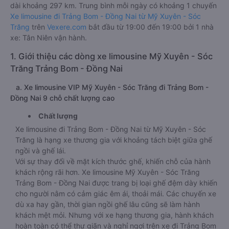
dài khoảng 297 km. Trung bình mỗi ngày có khoảng 1 chuyến
Xe limousine đi Trảng Bom - Đồng Nai từ Mỹ Xuyên - Sóc
Trăng
trên
Vexere.com
bắt đầu từ 19:00 đến 19:00 bởi 1 nhà
xe: Tân Niên vận hành.
1. Giới thiệu các dòng xe limousine Mỹ Xuyên - Sóc
Trăng Trảng Bom - Đồng Nai
a. Xe limousine VIP Mỹ Xuyên - Sóc Trăng đi Trảng Bom -
Đồng Nai 9 chỗ chất lượng cao
Chất lượng
Xe limousine đi Trảng Bom - Đồng Nai từ Mỹ Xuyên - Sóc
Trăng là hạng xe thương gia với khoảng tách biệt giữa ghế
ngồi và ghế lái.
Với sự thay đổi về mặt kích thước ghế, khiến chỗ của hành
khách rộng rãi hơn. Xe limousine Mỹ Xuyên - Sóc Trăng
Trảng Bom - Đồng Nai được trang bị loại ghế đệm dày khiến
cho người nằm có cảm giác êm ái, thoải mái. Các chuyến xe
dù xa hay gần, thời gian ngồi ghế lâu cũng sẽ làm hành
khách mệt mỏi. Nhưng với xe hạng thương gia, hành khách
hoàn toàn có thể thư giãn và nghỉ ngơi trên xe đi Trảng Bom