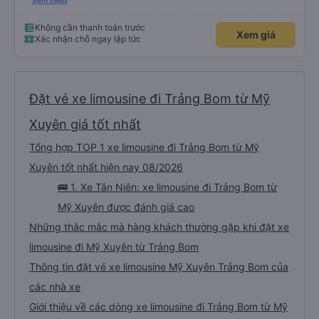
lần đầu tiên đi xe giường nằm với hai đứa trẻ nhỏ khá thú vị. Chúng tôi không
Xem thêm
chắc chắn khi nào xe sẽ dừng lại để nghỉ hoặc ăn uống. Tôi rất ngạc nhiên
khi xe dừng lại lúc nửa đêm ở Cần Thơ và mọi người xuống xe ăn. Khi đến
điểm dừng, họ đánh thức chúng tôi dậy và đảm bảo chúng tôi đã sẵn sàng.
Không cần thanh toán trước
Xem giá
Nhìn chung, đó là một trải nghiệm tốt. Mỗi giường đều có gối và chăn, và đủ
Xác nhận chỗ ngay lập tức
chỗ cho 1 người lớn và 1 trẻ em nằm thoải mái.
Đặt vé xe limousine đi Trảng Bom từ Mỹ
Xuyên giá tốt nhất
Tổng hợp TOP 1 xe limousine đi Trảng Bom từ Mỹ
Xuyên tốt nhất hiện nay 08/2026
🚌 1. Xe Tân Niên: xe limousine đi Trảng Bom từ
Mỹ Xuyên được đánh giá cao
Những thắc mắc mà hàng khách thường gặp khi đặt xe
limousine đi Mỹ Xuyên từ Trảng Bom
Thông tin đặt vé xe limousine Mỹ Xuyên Trảng Bom của
các nhà xe
Giới thiệu về các dòng xe limousine đi Trảng Bom từ Mỹ