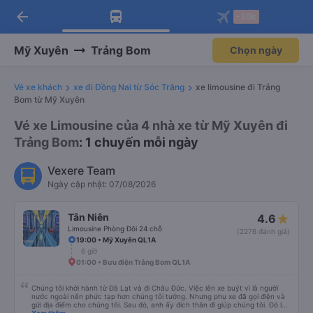
arrow_back
Tải app Vexere ngay!
Tải app Vexere
-30k
Mở app
Mở app
Nhận ưu đãi thành viên độc
-30k/ghế khi đặt vé máy bay qua
quyền
app
Mỹ Xuyên
Trảng Bom
Chọn ngày
Vé xe khách
xe đi Đồng Nai từ Sóc Trăng
xe limousine đi Trảng
Bom từ Mỹ Xuyên
Vé xe Limousine của 4 nhà xe từ Mỹ Xuyên đi
Trảng Bom
: 1 chuyến mỗi ngày
Vexere Team
Ngày cập nhật: 07/08/2026
Tân Niên
4.6
Limousine Phòng Đôi 24 chỗ
(2276 đánh giá)
19:00 • Mỹ Xuyên QL1A
6 giờ
01:00 • Bưu điện Trảng Bom QL1A
Chúng tôi khởi hành từ Đà Lạt và đi Châu Đức. Việc lên xe buýt vì là người
nước ngoài nên phức tạp hơn chúng tôi tưởng. Nhưng phụ xe đã gọi điện và
gửi địa điểm cho chúng tôi. Sau đó, anh ấy đích thân đi giúp chúng tôi. Đó là