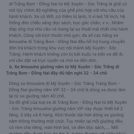
đi Trảng Bom - Đồng Nai từ Mỹ Xuyên - Sóc Trăng là ghế có
nút tùy chỉnh độ nghiêng của ghế phù hợp với nhu cầu của
hành khách. Xe có Wifi ,có thêm tủ lạnh, ti vi led 19 inch, hệ
thống đèn chiếu sáng đọc sách, bục gác chân, v.v.. Nhằm
đáp ứng mọi nhu cầu và mang lại sự thoải mái nhất cho hành
khách. Cũng với kích thước nhỏ gọn, đa số các hãng xe
limousine đi Trảng Bom - Đồng Nai đều hỗ trợ trung chuyển
đón trả khách trong khu vực nội thành Mỹ Xuyên - Sóc
Trăng. Hành khách không còn bị bắt buộc ra bến xe để đi,
chỉ cần đặt vé trực tuyến và chờ xe đến đón.
b. Xe limousine giường nằm từ Mỹ Xuyên - Sóc Trăng đi
Trảng Bom - Đồng Nai đầy đủ tiện nghi 32 - 34 chỗ
Dòng xe limousine đi Mỹ Xuyên - Sóc Trăng Trảng Bom -
Đồng Nai giường nằm VIP 32 – 34 chỗ là dòng xe được làm
lại từ xe giường nằm 40 chỗ.
Sơ đồ ghế của loại xe đi Trảng Bom - Đồng Nai từ Mỹ Xuyên
- Sóc Trăng limousine giường nằm VIP này được thiết kế 2
tầng, 3 dãy và 6 hàng. Kích thước dài hơn dòng xe giường
nằm thông thường một chút. Tuy nhiên tại mỗi giường đều
có rèm che riêng, màn hình led, và đèn đọc sách,…. Mỗi
giường đều được bọc da êm ái, tương đương với phân khúc