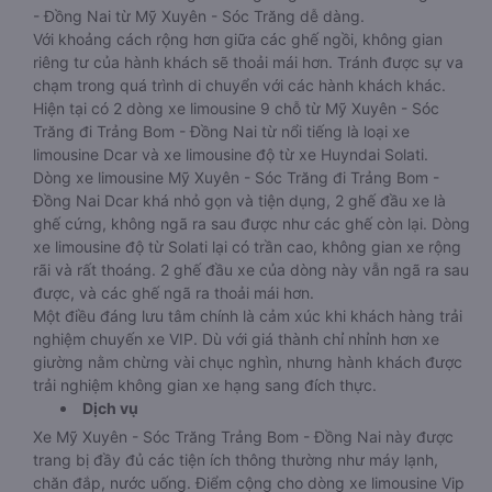
- Đồng Nai từ Mỹ Xuyên - Sóc Trăng dễ dàng.
Với khoảng cách rộng hơn giữa các ghế ngồi, không gian
riêng tư của hành khách sẽ thoải mái hơn. Tránh được sự va
chạm trong quá trình di chuyển với các hành khách khác.
Hiện tại có 2 dòng xe limousine 9 chỗ từ Mỹ Xuyên - Sóc
Trăng đi Trảng Bom - Đồng Nai từ nổi tiếng là loại xe
limousine Dcar và xe limousine độ từ xe Huyndai Solati.
Dòng xe limousine Mỹ Xuyên - Sóc Trăng đi Trảng Bom -
Đồng Nai Dcar khá nhỏ gọn và tiện dụng, 2 ghế đầu xe là
ghế cứng, không ngã ra sau được như các ghế còn lại. Dòng
xe limousine độ từ Solati lại có trần cao, không gian xe rộng
rãi và rất thoáng. 2 ghế đầu xe của dòng này vẫn ngã ra sau
được, và các ghế ngã ra thoải mái hơn.
Một điều đáng lưu tâm chính là cảm xúc khi khách hàng trải
nghiệm chuyến xe VIP. Dù với giá thành chỉ nhỉnh hơn xe
giường nằm chừng vài chục nghìn, nhưng hành khách được
trải nghiệm không gian xe hạng sang đích thực.
Dịch vụ
Xe Mỹ Xuyên - Sóc Trăng Trảng Bom - Đồng Nai này được
trang bị đầy đủ các tiện ích thông thường như máy lạnh,
chăn đắp, nước uống. Điểm cộng cho dòng xe limousine Vip