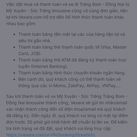
Việc đặt mua và thanh toán vé xe đi Trảng Bom - Đồng Nai từ
Mỹ Xuyên - Sóc Trăng limousine cũng vô cùng đơn giản, tiện
lợi khi Vexere.com hỗ trợ đến 06 hình thức thanh toán khác
nhau bao gồm:
Thanh toán bằng tiền mặt tại các cửa hàng tiện lợi và
siêu thị gần nhà.
Thanh toán bằng thẻ thanh toán quốc tế (Visa, Master
Card, JCB).
Thanh toán bằng thẻ ATM đã đăng ký thanh toán trực
tuyến (Internet Banking).
Thanh toán bằng hình thức chuyển khoản ngân hàng.
Bên cạnh đó, quý khách cũng có thể thanh toán vé
thông qua các ví Momo, ZaloPay, AirPay, VNPay,…
Sau khi thanh toán vé xe Mỹ Xuyên - Sóc Trăng Trảng Bom -
Đồng Nai limousine thành công, Vexere sẽ gửi tin nhắn/email
xác nhận thành công đến số điện thoại/email mà quý khách
đã đăng ký. Đến ngày đi, quý khách vui lòng có mặt tại điểm
đón trước 30 phút giờ khởi hành để chuẩn bị lên xe. Để kiểm
tra tình trạng vé đã đặt, quý khách vui lòng truy cập
https://vexere.com/vi-VN/booking/ticketinfo