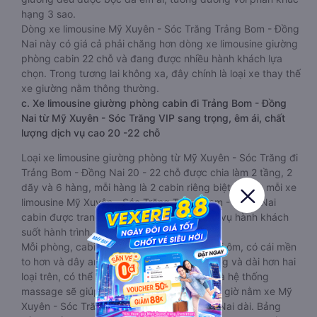
hạng 3 sao.
Dòng xe limousine Mỹ Xuyên - Sóc Trăng Trảng Bom - Đồng
Nai này có giá cả phải chăng hơn dòng xe limousine giường
phòng cabin 22 chỗ và đang được nhiều hành khách lựa
chọn. Trong tương lai không xa, đây chính là loại xe thay thế
xe giường nằm thông thường.
c. Xe limousine giường phòng cabin đi Trảng Bom - Đồng
Nai từ Mỹ Xuyên - Sóc Trăng VIP sang trọng, êm ái, chất
lượng dịch vụ cao 20 -22 chỗ
Loại xe limousine giường phòng từ Mỹ Xuyên - Sóc Trăng đi
Trảng Bom - Đồng Nai 20 - 22 chỗ được chia làm 2 tầng, 2
dãy và 6 hàng, mỗi hàng là 2 cabin riêng biệt. Trong mỗi xe
limousine Mỹ Xuyên - Sóc Trăng Trảng Bom - Đồng Nai
cabin được trang bị rất nhiều tiện ích phục vụ hành khách
suốt hành trình.
Mỗi phòng, cabin đều có gối nằm rời, có gối ôm, có cái mền
to hơn và dây an toàn seat belt. Giường rộng và dài hơn hai
loại trên, có thể lăn lộn thoải mái. Đặc biệt là hệ thống
massage sẽ giúp bạn thư giãn trong những giờ nằm xe Mỹ
Xuyên - Sóc Trăng đến Trảng Bom - Đồng Nai dài. Bảng