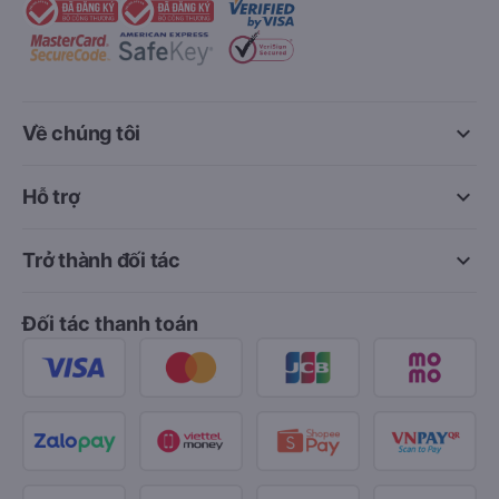
keyboard_arrow_down
Về chúng tôi
keyboard_arrow_down
Hỗ trợ
keyboard_arrow_down
Trở thành đối tác
Đối tác thanh toán