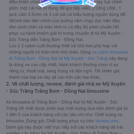
điều khiển chính nằm ngay cạnh đầu để tiện tay tuỳ chỉnh
gồm: một cái nút to đùng để gọi tiếp viên, 2 cổng USB , 1
jack cắm 3.5mm và 3 cái nút có biểu tượng nguồn dùng để
tắt/mở dàn đèn chính của buồng nằm chạy dọc trên đầu,
đèn dưới chân và màn hình tv có đầy đủ phim chuẩn HD
phục vụ hành khách giải trí trong chuyến đi từ Mỹ Xuyên -
Sóc Trăng đến Trảng Bom - Đồng Nai.
Lưu ý 2 cabin cuối thường thiết kế nhỏ hơn phù hợp với
những người có thân hình nhỏ nhắn. Dòng
xe cabin limousine
đi Trảng Bom - Đồng Nai từ Mỹ Xuyên - Sóc Trăng
này đang
là dòng xe cao cấp nhất, hành khách thường chọn vì sự
riêng tư, thoải mái, sang trọng và tiện nghi. Tất nhiên giá
thành của loại xe này sẽ cao hơn các loại khác.
2. Về chất lượng, review, đánh giá nhà xe Mỹ Xuyên
- Sóc Trăng Trảng Bom - Đồng Nai limousine
Xe limousine đi Trảng Bom - Đồng Nai từ Mỹ Xuyên - Sóc
Trăng tốt nhất được phân loại chất lượng dựa trên đánh giá từ
1 đến 5 của khách hàng với các tiêu chí như: Chất lượng xe
limousine, Đúng giờ, Chất lượng phục vụ trên
Vexere.com
.
Đánh giá này được viết trực tiếp bởi các khách hàng đã trải
nghiệm các hãng Xe Mỹ Xuyên - Sóc Trăng đi Trảng Bom -