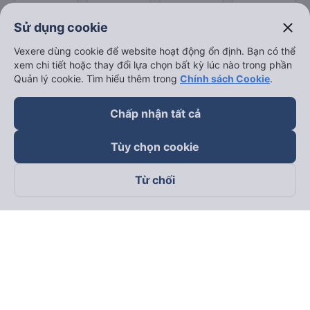
close
Sử dụng cookie
Vexere dùng cookie để website hoạt động ổn định. Bạn có thể
xem chi tiết hoặc thay đổi lựa chọn bất kỳ lúc nào trong phần
Quản lý cookie. Tìm hiểu thêm trong
Chính sách Cookie
.
Chấp nhận tất cả
Tùy chọn cookie
Từ chối
Theo dõi chúng tôi trên
Facebook
Tiktok
Youtube
Công ty TNHH Thương Mại Dịch Vụ Vexere
Địa chỉ đăng ký kinh doanh: 8C Chữ Đồng Tử, Phường Tân
Sơn Nhất, TP. Hồ Chí Minh, Việt Nam