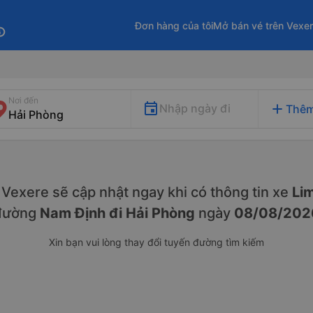
Đơn hàng của tôi
Mở bán vé trên Vexe
fo
Nơi đến
add
Nhập ngày đi
Thêm
y. Vexere sẽ cập nhật ngay khi có thông tin xe
Lim
đường
Nam Định đi Hải Phòng
ngày
08/08/202
Xin bạn vui lòng thay đổi tuyến đường tìm kiếm