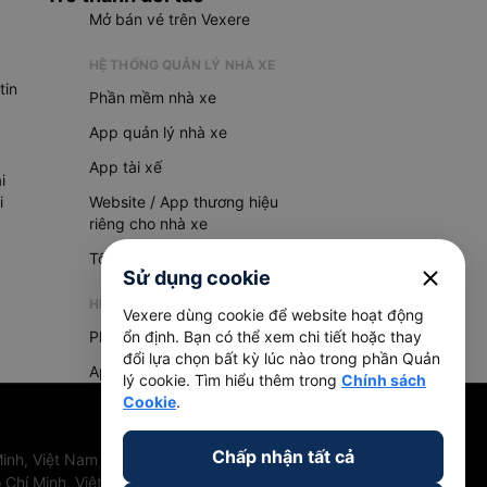
Mở bán vé trên Vexere
HỆ THỐNG QUẢN LÝ NHÀ XE
tin
Phần mềm nhà xe
App quản lý nhà xe
App tài xế
i
i
Website / App thương hiệu
riêng cho nhà xe
Tổng đài AI
close
Sử dụng cookie
HỆ THỐNG QUẢN LÝ HÀNG HOÁ
Vexere dùng cookie để website hoạt động
Phần mềm quản lý hàng hoá
ổn định. Bạn có thể xem chi tiết hoặc thay
đổi lựa chọn bất kỳ lúc nào trong phần Quản
App quản lý hàng hoá
lý cookie. Tìm hiểu thêm trong
Chính sách
Cookie
.
Chấp nhận tất cả
inh, Việt Nam
 Chí Minh, Việt Nam