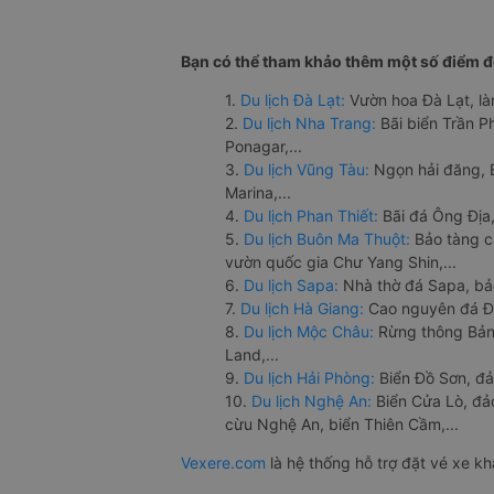
Bạn có thể tham khảo thêm một số điểm đế
1.
Du lịch Đà Lạt:
Vườn hoa Đà Lạt, là
2.
Du lịch Nha Trang:
Bãi biển Trần 
Ponagar,...
3.
Du lịch Vũng Tàu:
Ngọn hải đăng, 
Marina,...
4.
Du lịch Phan Thiết:
Bãi đá Ông Địa,
5.
Du lịch Buôn Ma Thuột:
Bảo tàng c
vườn quốc gia Chư Yang Shin,...
6.
Du lịch Sapa:
Nhà thờ đá Sapa, bả
7.
Du lịch Hà Giang:
Cao nguyên đá Đồ
8.
Du lịch Mộc Châu:
Rừng thông Bản 
Land,...
9.
Du lịch Hải Phòng:
Biển Đồ Sơn, đả
10.
Du lịch Nghệ An:
Biển Cửa Lò, đ
cừu Nghệ An, biển Thiên Cầm,...
Vexere.com
là hệ thống hỗ trợ đặt vé xe k