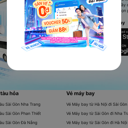
Ứng dụng hiển thị thông tin đầy 
người dùng so sánh và lựa chọn 
chóng và phù hợp nhất.
Tải ứng dụng Vexere ngay
 tàu hỏa
Vé máy bay
tàu Sài Gòn Nha Trang
Vé Máy bay từ Hà Nội đi Sài Gòn
tàu Sài Gòn Phan Thiết
Vé Máy bay từ Sài Gòn đi Nha T
tàu Sài Gòn Đà Nẵng
Vé Máy bay từ Sài Gòn đi Hà Nội