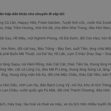
n hấp dẫn khác cho chuyến đi sắp tới:
ng Cù Lần, Happy Hills, Fresh Garden, Tuyệt tình cốc, vườn thú Zoodo
Phú, tháp Trầm Hương, nhà thờ đá, chợ đêm Nha Trang, đảo Hòn Mun,
Bãi Sau, Hồ Mây, mũi Nghinh Phong, hồ Đá Xanh, đồi Con Heo, hòn B
 hòn Rơm, đồi cát bay, Bàu Trắng - Bàu Sen, suối Tiên, làng chài Mũi
à phê Buôn Mê Thuột, núi Đá Voi, hồ Lắk, cụm 3 thác Dray Sap – Dra
o tàng Sapa, núi Hàm Rồng, bản Cát Cát, thác Tiên Sa, thung lũng 
ng Văn, cột cờ Lũng Cú, đèo Mã Pí Lèng, thung lũng Sủng Là, làng 
Áng, thung lũng mận Nà Ka, đồi chè Mộc Châu, thác Dải Yếm, bản P
o Hòn Dấu, vịnh Lan Hạ, đảo Bạch Long Vỹ, núi Voi, khu di tích Tràng
ảo Lan Châu, vườn quốc gia Pù Mát, đồi chè Thanh Chương, đảo Hò
hách, máy bay, tàu hoả và thuê xe máy, xe du lịch trên nhiều tuyến 