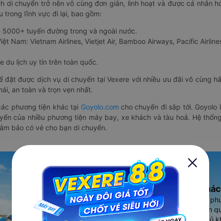
nh di chuyển trở nên vô cùng đơn giản, linh hoạt và được cá nhân h
 trong lĩnh vực đi lại, bao gồm:
n 5000+ tuyến đường trong và ngoài nước.
ệt Nam: Vietnam Airlines, Vietjet Air, Bamboo Airways, Pacific Airlines
 du lịch uy tín trên toàn quốc.
thể đặt được dịch vụ di chuyển tại Vexere với nhiều ưu đãi vô cùng 
i, an toàn và trọn vẹn nhất.
ác phương tiện khác tại
Goyolo.com
cho chuyến đi sắp tới. Goyolo
huyển của nhiều phương tiện máy bay, xe khách và tàu hoả. Hệ thống
đảm bảo có vé cho bạn di chuyển.
Ứng dụng đặt vé Xe khác
Vexere - ứng dụng đặt vé đa ph
cao, 5000+ tuyến đường toàn qu
vụ thuê xe máy, xe du lịch phủ k