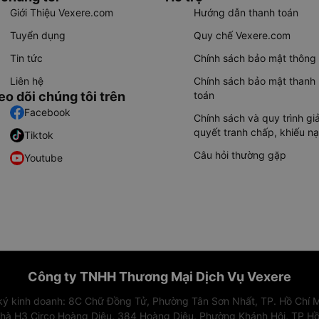
Giới Thiệu Vexere.com
Hướng dẫn thanh toán
Tuyển dụng
Quy chế Vexere.com
Tin tức
Chính sách bảo mật thông 
Liên hệ
Chính sách bảo mật thanh
eo dõi chúng tôi trên
toán
Facebook
Chính sách và quy trình giả
quyết tranh chấp, khiếu nạ
Tiktok
Câu hỏi thường gặp
Youtube
Công ty TNHH Thương Mại Dịch Vụ Vexere
 ký kinh doanh: 8C Chữ Đồng Tử, Phường Tân Sơn Nhất, TP. Hồ Chí M
nhà H3 Circo Hoàng Diệu, 384 Hoàng Diệu, Phường Khánh Hội, TP Hồ