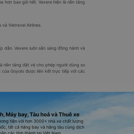
óa hơn bao giờ hết. Vexere hiện là nền tảng
 và Vietravel Airlines.
hấp dẫn. Vexere luôn sẵn sàng đồng hành và
 là nền tảng đặt vé cho phép người dùng so
 của Goyolo được liên kết trực tiếp với các
h, Máy bay, Tàu hoả và Thuê xe
ương tiện với hơn 3000+ nhà xe chất lượng
ốc, tất cả hãng bay và hãng tàu cùng dịch
hắp các tỉnh thành tại Việt Nam.