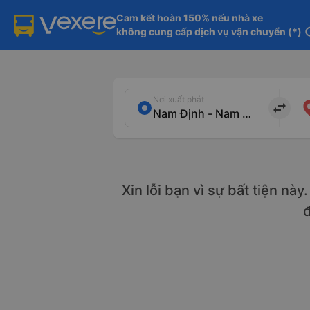
Cam kết hoàn 150% nếu nhà xe

không cung cấp dịch vụ vận chuyển (*)
in
Nơi xuất phát
import_export
Xin lỗi bạn vì sự bất tiện nà