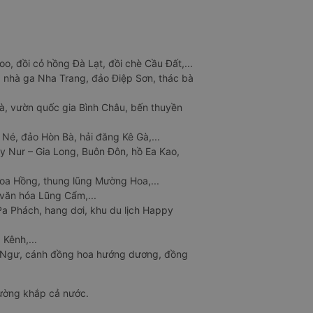
o, đồi cỏ hồng Đà Lạt, đồi chè Cầu Đất,...
 nhà ga Nha Trang, đảo Điệp Sơn, thác bà
à, vườn quốc gia Bình Châu, bến thuyền
 Né, đảo Hòn Bà, hải đăng Kê Gà,...
y Nur – Gia Long, Buôn Đôn, hồ Ea Kao,
Hoa Hồng, thung lũng Mường Hoa,...
văn hóa Lũng Cẩm,...
a Phách, hang dơi, khu du lịch Happy
 Kênh,...
n Ngư, cánh đồng hoa hướng dương, đồng
đường khắp cả nước.