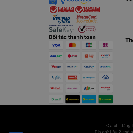
Đối tác thanh toán
Th
Địa chỉ đăng
Địa chỉ
:
Lầu 2, toà 