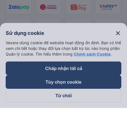
close
Sử dụng cookie
Vexere dùng cookie để website hoạt động ổn định. Bạn có thể
xem chi tiết hoặc thay đổi lựa chọn bất kỳ lúc nào trong phần
Quản lý cookie. Tìm hiểu thêm trong
Chính sách Cookie
.
Chấp nhận tất cả
Tùy chọn cookie
Từ chối
Theo dõi chúng tôi trên
Facebook
Tiktok
Youtube