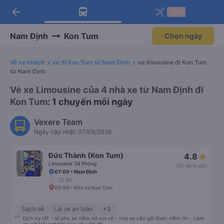
arrow_back
Tải app Vexere ngay!
Tải app Vexere
-30k
Mở app
Mở app
Nhận ưu đãi thành viên độc
-30k/ghế khi đặt vé máy bay qua
quyền
app
Nam Định
Kon Tum
Chọn ngày
Vé xe khách
xe đi Kon Tum từ Nam Định
xe limousine đi Kon Tum
từ Nam Định
Vé xe Limousine của 4 nhà xe từ Nam Định đi
Kon Tum
: 1 chuyến mỗi ngày
Vexere Team
Ngày cập nhật: 07/08/2026
Đức Thành (Kon Tum)
4.8
Limousine 34 Phòng
(80 đánh giá)
07:00 • Nam Định
22 giờ
05:00 • Bến xe Kon Tum
Sạch sẽ
Lái xe an toàn
+3
Dịch vụ tốt - lái phụ xe niềm nở vui vẻ - nhà xe cần giữ được niềm tin - cảm