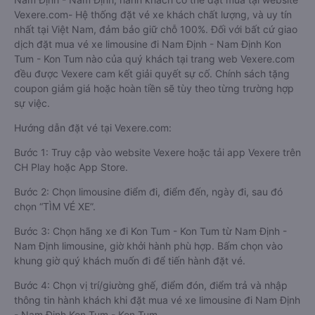
Vexere.com- Hệ thống đặt vé xe khách chất lượng, và uy tín
nhất tại Việt Nam, đảm bảo giữ chỗ 100%. Đối với bất cứ giao
dịch đặt mua vé xe limousine đi Nam Định - Nam Định Kon
Tum - Kon Tum nào của quý khách tại trang web Vexere.com
đều được Vexere cam kết giải quyết sự cố. Chính sách tặng
coupon giảm giá hoặc hoàn tiền sẽ tùy theo từng trường hợp
sự việc.
Hướng dẫn đặt vé tại Vexere.com:
Bước 1: Truy cập vào website Vexere hoặc tải app Vexere trên
CH Play hoặc App Store.
Bước 2: Chọn limousine điểm đi, điểm đến, ngày đi, sau đó
chọn “TÌM VÉ XE”.
Bước 3: Chọn hãng xe đi Kon Tum - Kon Tum từ Nam Định -
Nam Định limousine, giờ khởi hành phù hợp. Bấm chọn vào
khung giờ quý khách muốn đi để tiến hành đặt vé.
Bước 4: Chọn vị trí/giường ghế, điểm đón, điểm trả và nhập
thông tin hành khách khi đặt mua vé xe limousine đi Nam Định
- Nam Định Kon Tum - Kon Tum