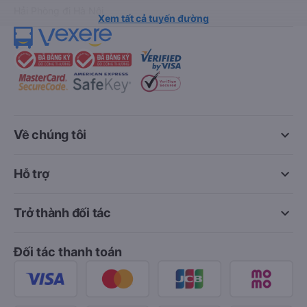
Hải Phòng đi Hà Nội
Xem tất cả tuyến đường
keyboard_arrow_down
Về chúng tôi
keyboard_arrow_down
Hỗ trợ
keyboard_arrow_down
Trở thành đối tác
Đối tác thanh toán