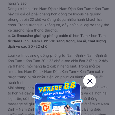
hạng 3 sao.
Dòng xe limousine Nam Định - Nam Định Kon Tum - Kon Tum
này có giá cả phải chăng hơn dòng xe limousine giường
phòng cabin 22 chỗ và đang được nhiều hành khách lựa
chọn. Trong tương lai không xa, đây chính là loại xe thay thế
xe giường nằm thông thường.
c. Xe limousine giường phòng cabin đi Kon Tum - Kon Tum
từ Nam Định - Nam Định VIP sang trọng, êm ái, chất lượng
dịch vụ cao 20 -22 chỗ
Loại xe limousine giường phòng từ Nam Định - Nam Định đi
Kon Tum - Kon Tum 20 - 22 chỗ được chia làm 2 tầng, 2 dãy
và 6 hàng, mỗi hàng là 2 cabin riêng biệt. Trong mỗi xe
limousine Nam Định - Nam Định Kon Tum - Kon Tum cabin
được trang bị rất nhiều tiện ích phục vụ hành khách suốt
hành trình.
Mỗi phòng, cabin đều có gối nằm rời, có gối ôm, có cái mền
to hơn và dây an toàn seat belt. Giường rộng và dài hơn hai
loại trên, có thể lăn lộn thoải mái. Đặc biệt là hệ thống
massage sẽ giúp bạn thư giãn trong những giờ nằm xe Nam
Định - Nam Định đến Kon Tum - Kon Tum dài. Bảng điều
khiển chính nằm ngay cạnh đầu để tiện tay tuỳ chỉnh gồm: