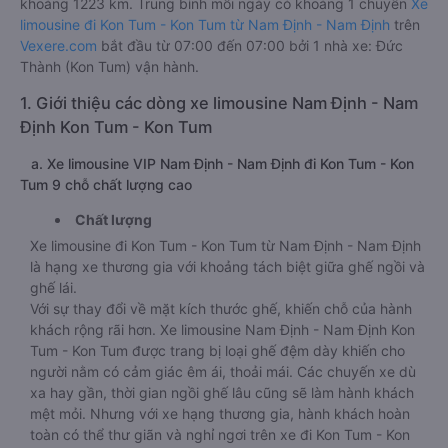
khoảng 1223 km. Trung bình mỗi ngày có khoảng 1 chuyến
Xe
limousine đi Kon Tum - Kon Tum từ Nam Định - Nam Định
trên
Vexere.com
bắt đầu từ 07:00 đến 07:00 bởi 1 nhà xe: Đức
Thành (Kon Tum) vận hành.
1. Giới thiệu các dòng xe limousine Nam Định - Nam
Định Kon Tum - Kon Tum
a. Xe limousine VIP Nam Định - Nam Định đi Kon Tum - Kon
Tum 9 chỗ chất lượng cao
Chất lượng
Xe limousine đi Kon Tum - Kon Tum từ Nam Định - Nam Định
là hạng xe thương gia với khoảng tách biệt giữa ghế ngồi và
ghế lái.
Với sự thay đổi về mặt kích thước ghế, khiến chỗ của hành
khách rộng rãi hơn. Xe limousine Nam Định - Nam Định Kon
Tum - Kon Tum được trang bị loại ghế đệm dày khiến cho
người nằm có cảm giác êm ái, thoải mái. Các chuyến xe dù
xa hay gần, thời gian ngồi ghế lâu cũng sẽ làm hành khách
mệt mỏi. Nhưng với xe hạng thương gia, hành khách hoàn
toàn có thể thư giãn và nghỉ ngơi trên xe đi Kon Tum - Kon