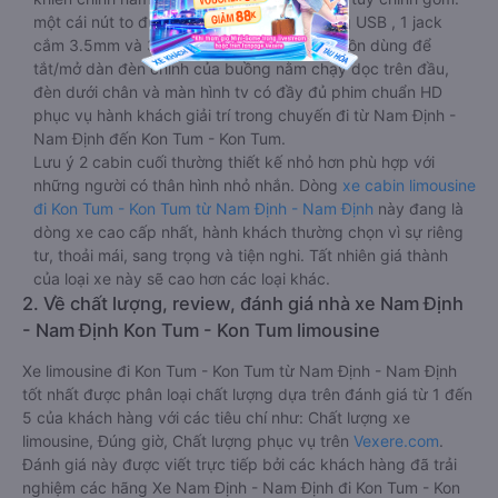
một cái nút to đùng để gọi tiếp viên, 2 cổng USB , 1 jack
cắm 3.5mm và 3 cái nút có biểu tượng nguồn dùng để
tắt/mở dàn đèn chính của buồng nằm chạy dọc trên đầu,
đèn dưới chân và màn hình tv có đầy đủ phim chuẩn HD
phục vụ hành khách giải trí trong chuyến đi từ Nam Định -
Nam Định đến Kon Tum - Kon Tum.
Lưu ý 2 cabin cuối thường thiết kế nhỏ hơn phù hợp với
những người có thân hình nhỏ nhắn. Dòng
xe cabin limousine
đi Kon Tum - Kon Tum từ Nam Định - Nam Định
này đang là
dòng xe cao cấp nhất, hành khách thường chọn vì sự riêng
tư, thoải mái, sang trọng và tiện nghi. Tất nhiên giá thành
của loại xe này sẽ cao hơn các loại khác.
2. Về chất lượng, review, đánh giá nhà xe Nam Định
- Nam Định Kon Tum - Kon Tum limousine
Xe limousine đi Kon Tum - Kon Tum từ Nam Định - Nam Định
tốt nhất được phân loại chất lượng dựa trên đánh giá từ 1 đến
5 của khách hàng với các tiêu chí như: Chất lượng xe
limousine, Đúng giờ, Chất lượng phục vụ trên
Vexere.com
.
Đánh giá này được viết trực tiếp bởi các khách hàng đã trải
nghiệm các hãng Xe Nam Định - Nam Định đi Kon Tum - Kon