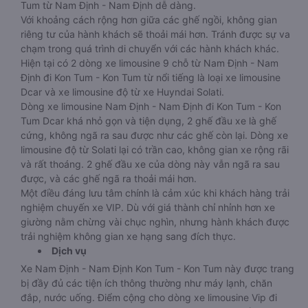
Tum từ Nam Định - Nam Định dễ dàng.
Với khoảng cách rộng hơn giữa các ghế ngồi, không gian
riêng tư của hành khách sẽ thoải mái hơn. Tránh được sự va
chạm trong quá trình di chuyển với các hành khách khác.
Hiện tại có 2 dòng xe limousine 9 chỗ từ Nam Định - Nam
Định đi Kon Tum - Kon Tum từ nổi tiếng là loại xe limousine
Dcar và xe limousine độ từ xe Huyndai Solati.
Dòng xe limousine Nam Định - Nam Định đi Kon Tum - Kon
Tum Dcar khá nhỏ gọn và tiện dụng, 2 ghế đầu xe là ghế
cứng, không ngã ra sau được như các ghế còn lại. Dòng xe
limousine độ từ Solati lại có trần cao, không gian xe rộng rãi
và rất thoáng. 2 ghế đầu xe của dòng này vẫn ngã ra sau
được, và các ghế ngã ra thoải mái hơn.
Một điều đáng lưu tâm chính là cảm xúc khi khách hàng trải
nghiệm chuyến xe VIP. Dù với giá thành chỉ nhỉnh hơn xe
giường nằm chừng vài chục nghìn, nhưng hành khách được
trải nghiệm không gian xe hạng sang đích thực.
Dịch vụ
Xe Nam Định - Nam Định Kon Tum - Kon Tum này được trang
bị đầy đủ các tiện ích thông thường như máy lạnh, chăn
đắp, nước uống. Điểm cộng cho dòng xe limousine Vip đi