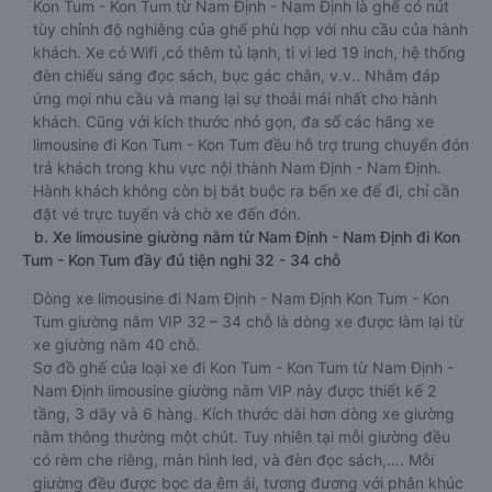
Kon Tum - Kon Tum từ Nam Định - Nam Định là ghế có nút
tùy chỉnh độ nghiêng của ghế phù hợp với nhu cầu của hành
khách. Xe có Wifi ,có thêm tủ lạnh, ti vi led 19 inch, hệ thống
đèn chiếu sáng đọc sách, bục gác chân, v.v.. Nhằm đáp
ứng mọi nhu cầu và mang lại sự thoải mái nhất cho hành
khách. Cũng với kích thước nhỏ gọn, đa số các hãng xe
limousine đi Kon Tum - Kon Tum đều hỗ trợ trung chuyển đón
trả khách trong khu vực nội thành Nam Định - Nam Định.
Hành khách không còn bị bắt buộc ra bến xe để đi, chỉ cần
đặt vé trực tuyến và chờ xe đến đón.
b. Xe limousine giường nằm từ Nam Định - Nam Định đi Kon
Tum - Kon Tum đầy đủ tiện nghi 32 - 34 chỗ
Dòng xe limousine đi Nam Định - Nam Định Kon Tum - Kon
Tum giường nằm VIP 32 – 34 chỗ là dòng xe được làm lại từ
xe giường nằm 40 chỗ.
Sơ đồ ghế của loại xe đi Kon Tum - Kon Tum từ Nam Định -
Nam Định limousine giường nằm VIP này được thiết kế 2
tầng, 3 dãy và 6 hàng. Kích thước dài hơn dòng xe giường
nằm thông thường một chút. Tuy nhiên tại mỗi giường đều
có rèm che riêng, màn hình led, và đèn đọc sách,…. Mỗi
giường đều được bọc da êm ái, tương đương với phân khúc