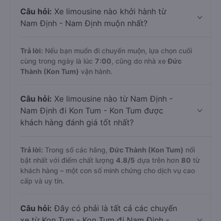
Câu hỏi:
Xe limousine nào khởi hành từ
Nam Định - Nam Định muộn nhất?
Trả lời:
Nếu bạn muốn đi chuyến muộn, lựa chọn cuối
cùng trong ngày là lúc
7:00
, cũng do nhà xe
Đức
Thành (Kon Tum)
vận hành.
Câu hỏi:
Xe limousine nào từ Nam Định -
Nam Định đi Kon Tum - Kon Tum được
khách hàng đánh giá tốt nhất?
Trả lời:
Trong số các hãng,
Đức Thành (Kon Tum)
nổi
bật nhất với điểm chất lượng
4.8
/5
dựa trên hơn
80
từ
khách hàng – một con số minh chứng cho dịch vụ cao
cấp và uy tín.
Câu hỏi:
Đây có phải là tất cả các chuyến
xe từ Kon Tum - Kon Tum đi Nam Định -