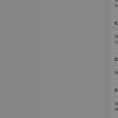
Tr
th
C
Tr
C
C
Tr
C
Tr
H