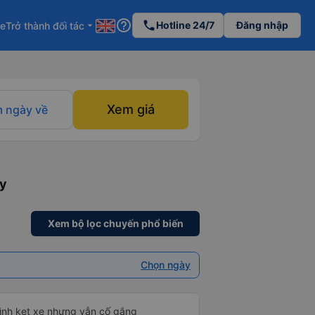
help_outline
phone
Hotline 24/7
Đăng nhập
re
Trở thành đối tác
arrow_drop_down
Xem giá
 ngày về
ày
Xem bộ lọc chuyến phổ biến
Chọn ngày
mình kẹt xe nhưng vẫn cố gắng