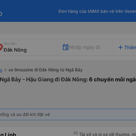
Đơn hàng của tôi
Mở bán vé trên Vexe
fo
Nơi đến
add
Nhập ngày đi
Thêm
xe limousine đi Đăk Nông từ Ngã Bảy
ng
 Ngã Bảy - Hậu Giang đi Đắk Nông
: 6 chuyến mỗi ng
rống và ưu đãi khi đặt vé
g Linh
Tài xế và lơ xe dễ thương, 