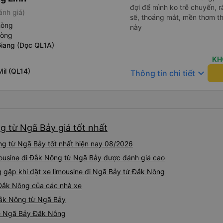
đợi để mình ko trễ chuyến, r
ánh giá)
sẽ, thoáng mát, mền thơm th
hòng
này
hòng
Giang (Dọc QL1A)
KH
il (QL14)
keyboard_arrow_down
Thông tin chi tiết
g từ Ngã Bảy giá tốt nhất
ng từ Ngã Bảy tốt nhất hiện nay 08/2026
mousine đi Đắk Nông từ Ngã Bảy được đánh giá cao
gặp khi đặt xe limousine đi Ngã Bảy từ Đắk Nông
 Đắk Nông của các nhà xe
 Đắk Nông từ Ngã Bảy
ine Ngã Bảy Đắk Nông