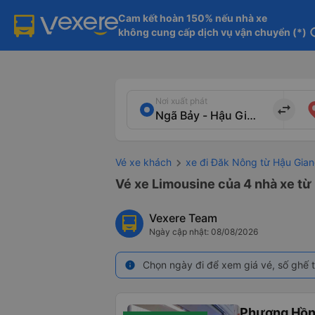
Cam kết hoàn 150% nếu nhà xe

không cung cấp dịch vụ vận chuyển (*)
in
Nơi xuất phát
import_export
Vé xe khách
xe đi Đăk Nông từ Hậu Gia
Vé xe Limousine của 4 nhà xe từ
Vexere Team
Ngày cập nhật: 08/08/2026
Chọn ngày đi để xem giá vé, số ghế t
info
Phương Hồn