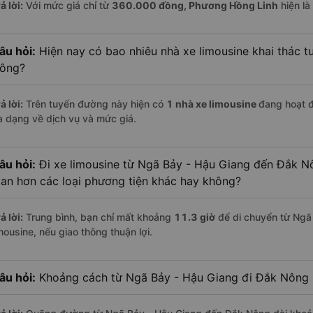
ả lời:
Với mức giá chỉ từ
360.000
đồng,
Phương Hồng Linh
hiện là
âu hỏi:
Hiện nay có bao nhiêu nhà xe limousine khai thác 
ông?
ả lời:
Trên tuyến đường này hiện có
1
nhà xe
limousine
đang hoạt 
a dạng về dịch vụ và mức giá.
âu hỏi:
Đi xe limousine từ Ngã Bảy - Hậu Giang đến Đắk Nô
ian hơn các loại phương tiện khác hay không?
ả lời:
Trung bình, bạn chỉ mất khoảng
11.3 giờ
để di chuyển từ Ngã
mousine, nếu giao thông thuận lợi.
âu hỏi:
Khoảng cách từ Ngã Bảy - Hậu Giang đi Đắk Nông 