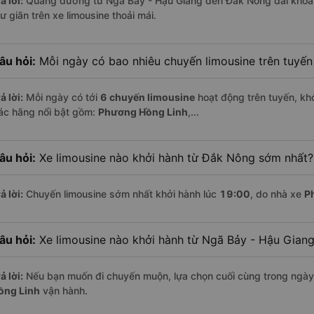
ả lời:
Quãng đường từ Ngã Bảy - Hậu Giang đến Đắk Nông dài kho
ư giãn trên xe limousine thoải mái.
âu hỏi:
Mỗi ngày có bao nhiêu chuyến limousine trên tuyế
ả lời:
Mỗi ngày có tới
6 chuyến limousine
hoạt động trên tuyến, khở
ác hãng nổi bật gồm:
Phương Hồng Linh
,...
âu hỏi:
Xe limousine nào khởi hành từ Đắk Nông sớm nhất?
ả lời:
Chuyến limousine sớm nhất khởi hành lúc
19:00
, do nhà xe
P
âu hỏi:
Xe limousine nào khởi hành từ Ngã Bảy - Hậu Gian
ả lời:
Nếu bạn muốn đi chuyến muộn, lựa chọn cuối cùng trong ngày 
ồng Linh
vận hành.