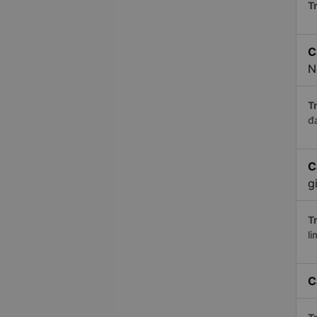
Tr
C
N
Tr
đ
C
g
Tr
li
C