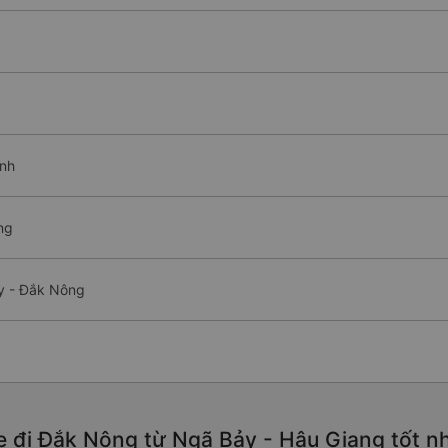
ình
ng
ảy - Đắk Nông
e đi Đắk Nông từ Ngã Bảy - Hậu Giang tốt n