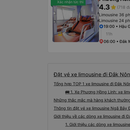
Xác nhận tức thì
4.3
star
(718 đ
Limousine 36 p
Limousine 24 p
19:00 • Hậu 
11h
06:00 • Đắk M
Đặt vé xe limousine đi Đắk Nôn
Tổng hợp TOP 1 xe limousine đi Đắk Nô
🚌 1. Xe Phương Hồng Linh: xe li
Những thắc mắc mà hàng khách thường 
Thông tin đặt vé xe limousine Ngã Bảy
Giới thiệu về các dòng xe limousine đi
1. Giới thiệu các dòng xe limous