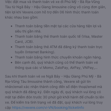
Việc đặt mua và thanh toán vé xe đi Phú Mỹ - Bà Rịa-Vũng
Tàu từ Ngã Bảy - Hậu Giang limousine cũng vô cùng đơn giản,
tiện lợi khi Vexere.com hỗ trợ đến 06 hình thức thanh toán
khác nhau bao gồm:
Thanh toán bằng tiền mặt tại các cửa hàng tiện lợi và
siêu thị gần nhà.
Thanh toán bằng thẻ thanh toán quốc tế (Visa, Master
Card, JCB).
Thanh toán bằng thẻ ATM đã đăng ký thanh toán trực
tuyến (Internet Banking).
Thanh toán bằng hình thức chuyển khoản ngân hàng.
Bên cạnh đó, quý khách cũng có thể thanh toán vé
thông qua các ví Momo, ZaloPay, AirPay, VNPay,…
Sau khi thanh toán vé xe Ngã Bảy - Hậu Giang Phú Mỹ - Bà
Rịa-Vũng Tàu limousine thành công, Vexere sẽ gửi tin
nhắn/email xác nhận thành công đến số điện thoại/email mà
quý khách đã đăng ký. Đến ngày đi, quý khách vui lòng có
mặt tại điểm đón trước 30 phút giờ khởi hành để chuẩn bị lên
xe. Để kiểm tra tình trạng vé đã đặt, quý khách vui lòng truy
cập
https://vexere.com/vi-VN/booking/ticketinfo