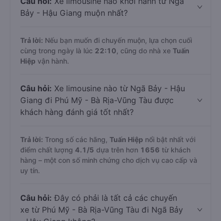
Câu hỏi:
Xe limousine nào khởi hành từ Ngã
Bảy - Hậu Giang muộn nhất?
Trả lời:
Nếu bạn muốn đi chuyến muộn, lựa chọn cuối
cùng trong ngày là lúc
22:10
, cũng do nhà xe
Tuấn
Hiệp
vận hành.
Câu hỏi:
Xe limousine nào từ Ngã Bảy - Hậu
Giang đi Phú Mỹ - Bà Rịa-Vũng Tàu được
khách hàng đánh giá tốt nhất?
Trả lời:
Trong số các hãng,
Tuấn Hiệp
nổi bật nhất với
điểm chất lượng
4.1
/5
dựa trên hơn
1656
từ khách
hàng – một con số minh chứng cho dịch vụ cao cấp và
uy tín.
Câu hỏi:
Đây có phải là tất cả các chuyến
xe từ Phú Mỹ - Bà Rịa-Vũng Tàu đi Ngã Bảy