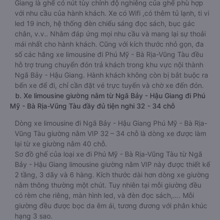
Giang là ghế có nút tùy chỉnh độ nghiêng của ghế phù hợp
với nhu cầu của hành khách. Xe có Wifi ,có thêm tủ lạnh, ti vi
led 19 inch, hệ thống đèn chiếu sáng đọc sách, bục gác
chân, v.v.. Nhằm đáp ứng mọi nhu cầu và mang lại sự thoải
mái nhất cho hành khách. Cũng với kích thước nhỏ gọn, đa
số các hãng xe limousine đi Phú Mỹ - Bà Rịa-Vũng Tàu đều
hỗ trợ trung chuyển đón trả khách trong khu vực nội thành
Ngã Bảy - Hậu Giang. Hành khách không còn bị bắt buộc ra
bến xe để đi, chỉ cần đặt vé trực tuyến và chờ xe đến đón.
b. Xe limousine giường nằm từ Ngã Bảy - Hậu Giang đi Phú
Mỹ - Bà Rịa-Vũng Tàu đầy đủ tiện nghi 32 - 34 chỗ
Dòng xe limousine đi Ngã Bảy - Hậu Giang Phú Mỹ - Bà Rịa-
Vũng Tàu giường nằm VIP 32 – 34 chỗ là dòng xe được làm
lại từ xe giường nằm 40 chỗ.
Sơ đồ ghế của loại xe đi Phú Mỹ - Bà Rịa-Vũng Tàu từ Ngã
Bảy - Hậu Giang limousine giường nằm VIP này được thiết kế
2 tầng, 3 dãy và 6 hàng. Kích thước dài hơn dòng xe giường
nằm thông thường một chút. Tuy nhiên tại mỗi giường đều
có rèm che riêng, màn hình led, và đèn đọc sách,…. Mỗi
giường đều được bọc da êm ái, tương đương với phân khúc
hạng 3 sao.