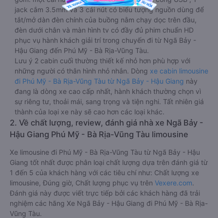
jack cắm 3.5mm và 3 cái nút có biểu tượng nguồn dùng để
tắt/mở dàn đèn chính của buồng nằm chạy dọc trên đầu,
đèn dưới chân và màn hình tv có đầy đủ phim chuẩn HD
phục vụ hành khách giải trí trong chuyến đi từ Ngã Bảy -
Hậu Giang đến Phú Mỹ - Bà Rịa-Vũng Tàu.
Lưu ý 2 cabin cuối thường thiết kế nhỏ hơn phù hợp với
những người có thân hình nhỏ nhắn. Dòng
xe cabin limousine
đi Phú Mỹ - Bà Rịa-Vũng Tàu từ Ngã Bảy - Hậu Giang
này
đang là dòng xe cao cấp nhất, hành khách thường chọn vì
sự riêng tư, thoải mái, sang trọng và tiện nghi. Tất nhiên giá
thành của loại xe này sẽ cao hơn các loại khác.
2. Về chất lượng, review, đánh giá nhà xe Ngã Bảy -
Hậu Giang Phú Mỹ - Bà Rịa-Vũng Tàu limousine
Xe limousine đi Phú Mỹ - Bà Rịa-Vũng Tàu từ Ngã Bảy - Hậu
Giang tốt nhất được phân loại chất lượng dựa trên đánh giá từ
1 đến 5 của khách hàng với các tiêu chí như: Chất lượng xe
limousine, Đúng giờ, Chất lượng phục vụ trên
Vexere.com
.
Đánh giá này được viết trực tiếp bởi các khách hàng đã trải
nghiệm các hãng Xe Ngã Bảy - Hậu Giang đi Phú Mỹ - Bà Rịa-
Vũng Tàu.