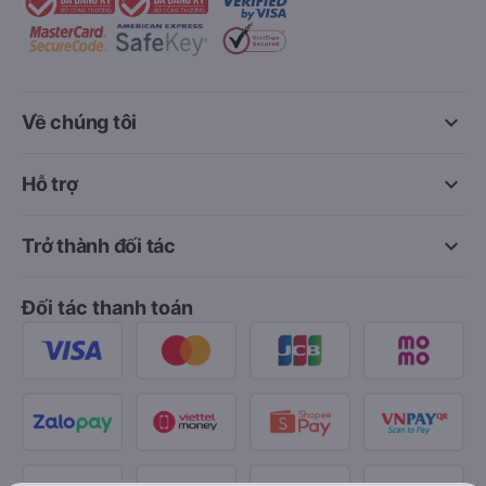
keyboard_arrow_down
Về chúng tôi
keyboard_arrow_down
Hỗ trợ
keyboard_arrow_down
Trở thành đối tác
Đối tác thanh toán