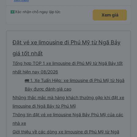
nghiêm cẩn, hiếm thấy giữa thời buổi kim tiền vội vã. Xã hội loạn đạo. Xin gửi
Xem thêm
lời tán dương chân thành, kính chúc nhà xe ngày một hưng thịnh, vạn lộ bình
an.”
Xác nhận chỗ ngay lập tức
Xem giá
Đặt vé xe limousine đi Phú Mỹ từ Ngã Bảy
giá tốt nhất
Tổng hợp TOP 1 xe limousine đi Phú Mỹ từ Ngã Bảy tốt
nhất hiện nay 08/2026
🚌 1. Xe Tuấn Hiệp: xe limousine đi Phú Mỹ từ Ngã
Bảy được đánh giá cao
Những thắc mắc mà hàng khách thường gặp khi đặt xe
limousine đi Ngã Bảy từ Phú Mỹ
Thông tin đặt vé xe limousine Ngã Bảy Phú Mỹ của các
nhà xe
Giới thiệu về các dòng xe limousine đi Phú Mỹ từ Ngã