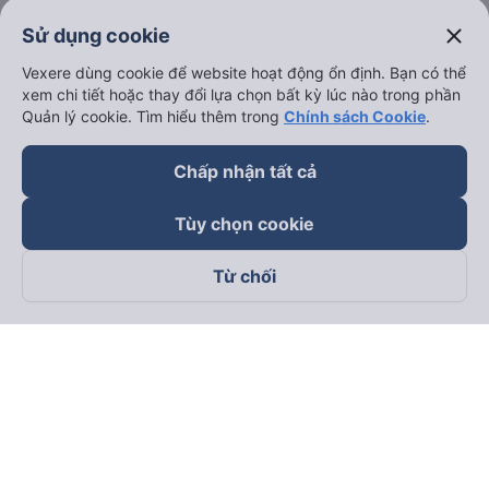
close
Sử dụng cookie
Vexere dùng cookie để website hoạt động ổn định. Bạn có thể
xem chi tiết hoặc thay đổi lựa chọn bất kỳ lúc nào trong phần
Quản lý cookie. Tìm hiểu thêm trong
Chính sách Cookie
.
Chấp nhận tất cả
Tùy chọn cookie
Từ chối
Theo dõi chúng tôi trên
Facebook
Tiktok
Youtube
Công ty TNHH Thương Mại Dịch Vụ Vexere
Địa chỉ đăng ký kinh doanh: 8C Chữ Đồng Tử, Phường Tân
Sơn Nhất, TP. Hồ Chí Minh, Việt Nam