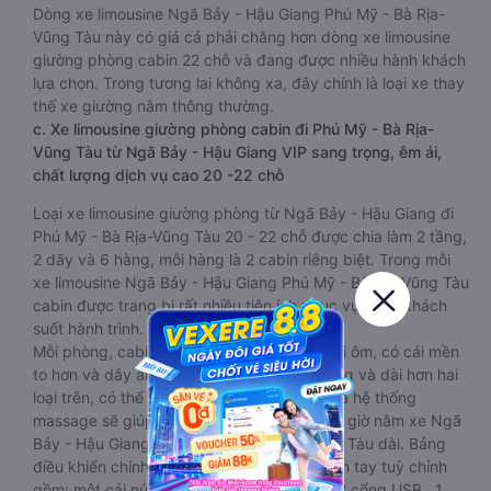
Dòng xe limousine Ngã Bảy - Hậu Giang Phú Mỹ - Bà Rịa-
Vũng Tàu này có giá cả phải chăng hơn dòng xe limousine
giường phòng cabin 22 chỗ và đang được nhiều hành khách
lựa chọn. Trong tương lai không xa, đây chính là loại xe thay
thế xe giường nằm thông thường.
c. Xe limousine giường phòng cabin đi Phú Mỹ - Bà Rịa-
Vũng Tàu từ Ngã Bảy - Hậu Giang VIP sang trọng, êm ái,
chất lượng dịch vụ cao 20 -22 chỗ
Loại xe limousine giường phòng từ Ngã Bảy - Hậu Giang đi
Phú Mỹ - Bà Rịa-Vũng Tàu 20 - 22 chỗ được chia làm 2 tầng,
2 dãy và 6 hàng, mỗi hàng là 2 cabin riêng biệt. Trong mỗi
xe limousine Ngã Bảy - Hậu Giang Phú Mỹ - Bà Rịa-Vũng Tàu
cabin được trang bị rất nhiều tiện ích phục vụ hành khách
suốt hành trình.
Mỗi phòng, cabin đều có gối nằm rời, có gối ôm, có cái mền
to hơn và dây an toàn seat belt. Giường rộng và dài hơn hai
loại trên, có thể lăn lộn thoải mái. Đặc biệt là hệ thống
massage sẽ giúp bạn thư giãn trong những giờ nằm xe Ngã
Bảy - Hậu Giang đến Phú Mỹ - Bà Rịa-Vũng Tàu dài. Bảng
điều khiển chính nằm ngay cạnh đầu để tiện tay tuỳ chỉnh
gồm: một cái nút to đùng để gọi tiếp viên, 2 cổng USB , 1