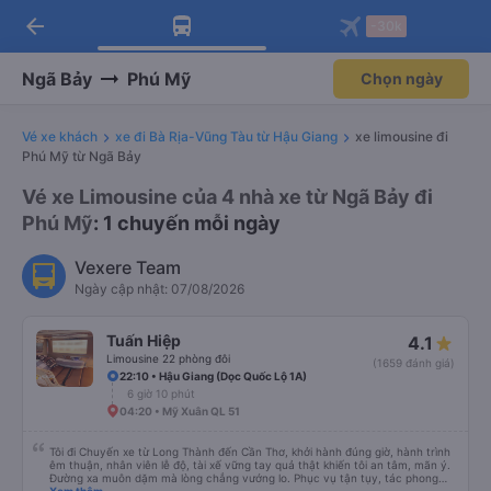
arrow_back
Tải app Vexere ngay!
Tải app Vexere
-30k
Mở app
Mở app
Nhận ưu đãi thành viên độc
-30k/ghế khi đặt vé máy bay qua
quyền
app
Ngã Bảy
Phú Mỹ
Chọn ngày
Vé xe khách
xe đi Bà Rịa-Vũng Tàu từ Hậu Giang
xe limousine đi
Phú Mỹ từ Ngã Bảy
Vé xe Limousine của 4 nhà xe từ Ngã Bảy đi
Phú Mỹ
: 1 chuyến mỗi ngày
Vexere Team
Ngày cập nhật: 07/08/2026
Tuấn Hiệp
4.1
Limousine 22 phòng đôi
(1659 đánh giá)
22:10 • Hậu Giang (Dọc Quốc Lộ 1A)
6 giờ 10 phút
04:20 • Mỹ Xuân QL 51
Tôi đi Chuyến xe từ Long Thành đến Cần Thơ, khởi hành đúng giờ, hành trình
êm thuận, nhân viên lễ độ, tài xế vững tay quả thật khiến tôi an tâm, mãn ý.
Đường xa muôn dặm mà lòng chẳng vướng lo. Phục vụ tận tụy, tác phong