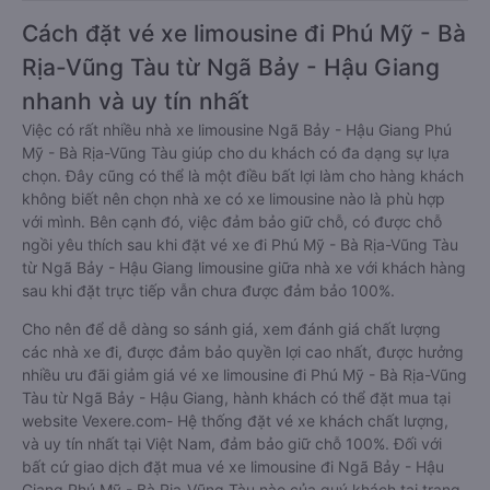
Cách đặt vé xe limousine đi Phú Mỹ - Bà
Rịa-Vũng Tàu từ Ngã Bảy - Hậu Giang
nhanh và uy tín nhất
Việc có rất nhiều nhà xe limousine Ngã Bảy - Hậu Giang Phú
Mỹ - Bà Rịa-Vũng Tàu giúp cho du khách có đa dạng sự lựa
chọn. Đây cũng có thể là một điều bất lợi làm cho hàng khách
không biết nên chọn nhà xe có xe limousine nào là phù hợp
với mình. Bên cạnh đó, việc đảm bảo giữ chỗ, có được chỗ
ngồi yêu thích sau khi đặt vé xe đi Phú Mỹ - Bà Rịa-Vũng Tàu
từ Ngã Bảy - Hậu Giang limousine giữa nhà xe với khách hàng
sau khi đặt trực tiếp vẫn chưa được đảm bảo 100%.
Cho nên để dễ dàng so sánh giá, xem đánh giá chất lượng
các nhà xe đi, được đảm bảo quyền lợi cao nhất, được hưởng
nhiều ưu đãi giảm giá vé xe limousine đi Phú Mỹ - Bà Rịa-Vũng
Tàu từ Ngã Bảy - Hậu Giang, hành khách có thể đặt mua tại
website Vexere.com- Hệ thống đặt vé xe khách chất lượng,
và uy tín nhất tại Việt Nam, đảm bảo giữ chỗ 100%. Đối với
bất cứ giao dịch đặt mua vé xe limousine đi Ngã Bảy - Hậu
Giang Phú Mỹ - Bà Rịa-Vũng Tàu nào của quý khách tại trang