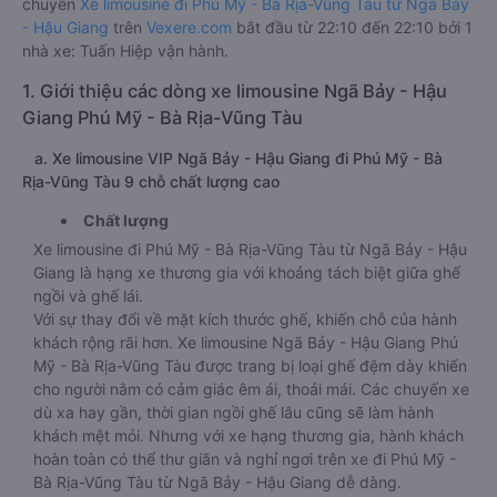
chuyến
Xe limousine đi Phú Mỹ - Bà Rịa-Vũng Tàu từ Ngã Bảy
- Hậu Giang
trên
Vexere.com
bắt đầu từ 22:10 đến 22:10 bởi 1
nhà xe: Tuấn Hiệp vận hành.
1. Giới thiệu các dòng xe limousine Ngã Bảy - Hậu
Giang Phú Mỹ - Bà Rịa-Vũng Tàu
a. Xe limousine VIP Ngã Bảy - Hậu Giang đi Phú Mỹ - Bà
Rịa-Vũng Tàu 9 chỗ chất lượng cao
Chất lượng
Xe limousine đi Phú Mỹ - Bà Rịa-Vũng Tàu từ Ngã Bảy - Hậu
Giang là hạng xe thương gia với khoảng tách biệt giữa ghế
ngồi và ghế lái.
Với sự thay đổi về mặt kích thước ghế, khiến chỗ của hành
khách rộng rãi hơn. Xe limousine Ngã Bảy - Hậu Giang Phú
Mỹ - Bà Rịa-Vũng Tàu được trang bị loại ghế đệm dày khiến
cho người nằm có cảm giác êm ái, thoải mái. Các chuyến xe
dù xa hay gần, thời gian ngồi ghế lâu cũng sẽ làm hành
khách mệt mỏi. Nhưng với xe hạng thương gia, hành khách
hoàn toàn có thể thư giãn và nghỉ ngơi trên xe đi Phú Mỹ -
Bà Rịa-Vũng Tàu từ Ngã Bảy - Hậu Giang dễ dàng.