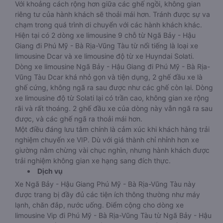
Với khoảng cách rộng hơn giữa các ghế ngồi, không gian
riêng tư của hành khách sẽ thoải mái hơn. Tránh được sự va
chạm trong quá trình di chuyển với các hành khách khác.
Hiện tại có 2 dòng xe limousine 9 chỗ từ Ngã Bảy - Hậu
Giang đi Phú Mỹ - Bà Rịa-Vũng Tàu từ nổi tiếng là loại xe
limousine Dcar và xe limousine độ từ xe Huyndai Solati.
Dòng xe limousine Ngã Bảy - Hậu Giang đi Phú Mỹ - Bà Rịa-
Vũng Tàu Dcar khá nhỏ gọn và tiện dụng, 2 ghế đầu xe là
ghế cứng, không ngã ra sau được như các ghế còn lại. Dòng
xe limousine độ từ Solati lại có trần cao, không gian xe rộng
rãi và rất thoáng. 2 ghế đầu xe của dòng này vẫn ngã ra sau
được, và các ghế ngã ra thoải mái hơn.
Một điều đáng lưu tâm chính là cảm xúc khi khách hàng trải
nghiệm chuyến xe VIP. Dù với giá thành chỉ nhỉnh hơn xe
giường nằm chừng vài chục nghìn, nhưng hành khách được
trải nghiệm không gian xe hạng sang đích thực.
Dịch vụ
Xe Ngã Bảy - Hậu Giang Phú Mỹ - Bà Rịa-Vũng Tàu này
được trang bị đầy đủ các tiện ích thông thường như máy
lạnh, chăn đắp, nước uống. Điểm cộng cho dòng xe
limousine Vip đi Phú Mỹ - Bà Rịa-Vũng Tàu từ Ngã Bảy - Hậu