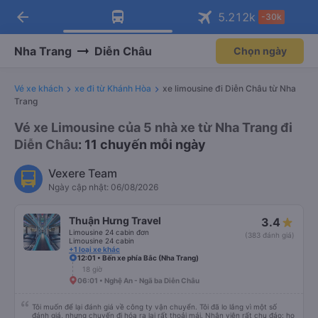
arrow_back
Tải app Vexere ngay!
Tải app Vexere
5.212
k
-30k
Mở app
Mở app
Nhận ưu đãi thành viên độc
-30k/ghế khi đặt vé máy bay qua
quyền
app
Nha Trang
Diễn Châu
Chọn ngày
Vé xe khách
xe đi từ Khánh Hòa
xe limousine đi Diễn Châu từ Nha
Trang
Vé xe Limousine của 5 nhà xe từ Nha Trang đi
Diễn Châu
: 11 chuyến mỗi ngày
Vexere Team
Ngày cập nhật: 06/08/2026
Thuận Hưng Travel
3.4
Limousine 24 cabin đơn
(383 đánh giá)
Limousine 24 cabin
+1 loại xe khác
12:01 • Bến xe phía Bắc (Nha Trang)
18 giờ
06:01 • Nghệ An - Ngã ba Diễn Châu
Tôi muốn để lại đánh giá về công ty vận chuyển. Tôi đã lo lắng vì một số
đánh giá, nhưng chuyến đi hóa ra lại rất thoải mái. Nhân viên rất chu đáo: họ