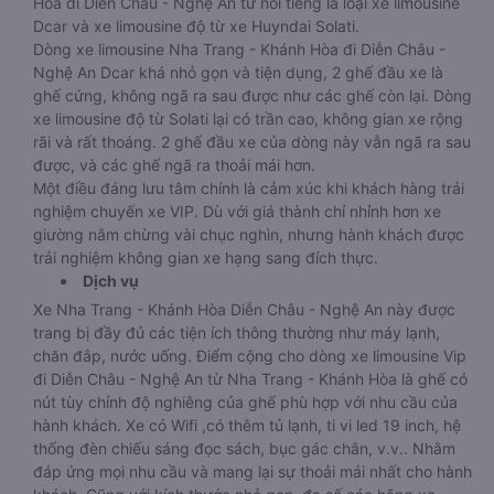
Hòa đi Diễn Châu - Nghệ An từ nổi tiếng là loại xe limousine
Dcar và xe limousine độ từ xe Huyndai Solati.
Dòng xe limousine Nha Trang - Khánh Hòa đi Diễn Châu -
Nghệ An Dcar khá nhỏ gọn và tiện dụng, 2 ghế đầu xe là
ghế cứng, không ngã ra sau được như các ghế còn lại. Dòng
xe limousine độ từ Solati lại có trần cao, không gian xe rộng
rãi và rất thoáng. 2 ghế đầu xe của dòng này vẫn ngã ra sau
được, và các ghế ngã ra thoải mái hơn.
Một điều đáng lưu tâm chính là cảm xúc khi khách hàng trải
nghiệm chuyến xe VIP. Dù với giá thành chỉ nhỉnh hơn xe
giường nằm chừng vài chục nghìn, nhưng hành khách được
trải nghiệm không gian xe hạng sang đích thực.
Dịch vụ
Xe Nha Trang - Khánh Hòa Diễn Châu - Nghệ An này được
trang bị đầy đủ các tiện ích thông thường như máy lạnh,
chăn đắp, nước uống. Điểm cộng cho dòng xe limousine Vip
đi Diễn Châu - Nghệ An từ Nha Trang - Khánh Hòa là ghế có
nút tùy chỉnh độ nghiêng của ghế phù hợp với nhu cầu của
hành khách. Xe có Wifi ,có thêm tủ lạnh, ti vi led 19 inch, hệ
thống đèn chiếu sáng đọc sách, bục gác chân, v.v.. Nhằm
đáp ứng mọi nhu cầu và mang lại sự thoải mái nhất cho hành