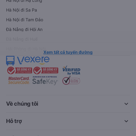
Hà Nội đi Hạ Long
Hà Nội đi Sa Pa
Hà Nội đi Tam Đảo
Đà Nẵng đi Hội An
Đà Nẵng đi Huế
Hải Phòng đi Hà Nội
Xem tất cả tuyến đường
keyboard_arrow_down
Về chúng tôi
keyboard_arrow_down
Hỗ trợ