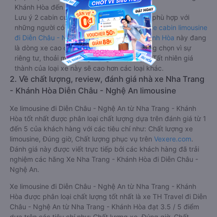
Khánh Hòa đến Diễn Châu - Nghệ An.
Lưu ý 2 cabin cuối thường thiết kế nhỏ hơn phù hợp với
những người có thân hình nhỏ nhắn. Dòng
xe cabin limousine
đi Diễn Châu - Nghệ An từ Nha Trang - Khánh Hòa
này đang
là dòng xe cao cấp nhất, hành khách thường chọn vì sự
riêng tư, thoải mái, sang trọng và tiện nghi. Tất nhiên giá
thành của loại xe này sẽ cao hơn các loại khác.
2. Về chất lượng, review, đánh giá nhà xe Nha Trang
- Khánh Hòa Diễn Châu - Nghệ An limousine
Xe limousine đi Diễn Châu - Nghệ An từ Nha Trang - Khánh
Hòa tốt nhất được phân loại chất lượng dựa trên đánh giá từ 1
đến 5 của khách hàng với các tiêu chí như: Chất lượng xe
limousine, Đúng giờ, Chất lượng phục vụ trên
Vexere.com
.
Đánh giá này được viết trực tiếp bởi các khách hàng đã trải
nghiệm các hãng Xe Nha Trang - Khánh Hòa đi Diễn Châu -
Nghệ An.
Xe limousine đi Diễn Châu - Nghệ An từ Nha Trang - Khánh
Hòa được phân loại chất lượng tốt nhất là xe TH Travel đi Diễn
Châu - Nghệ An từ Nha Trang - Khánh Hòa đạt 3.5 / 5 điểm
dựa trên các tiêu chí như: Chất lượng xe, Đúng giờ, Chất