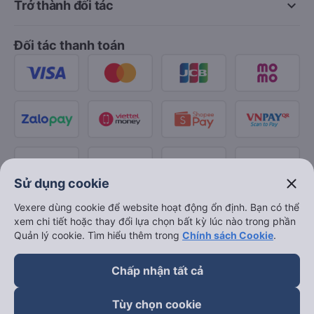
keyboard_arrow_down
Trở thành đối tác
Đối tác thanh toán
close
Sử dụng cookie
Vexere dùng cookie để website hoạt động ổn định. Bạn có thể
xem chi tiết hoặc thay đổi lựa chọn bất kỳ lúc nào trong phần
Quản lý cookie. Tìm hiểu thêm trong
Chính sách Cookie
.
Chấp nhận tất cả
Tùy chọn cookie