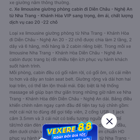
xe giường nằm thông thường.
c. Xe limousine giường phòng cabin đi Diễn Châu - Nghệ An
từ Nha Trang - Khánh Hòa VIP sang trọng, êm ái, chất lượng
dịch vụ cao 20 -22 chỗ
Loại xe limousine giường phòng từ Nha Trang - Khánh Hòa
đi Diễn Châu - Nghệ An 20 - 22 chỗ được chia làm 2 tầng, 2
dãy và 6 hàng, mỗi hàng là 2 cabin riêng biệt. Trong mỗi xe
limousine Nha Trang - Khánh Hòa Diễn Châu - Nghệ An
cabin được trang bị rất nhiều tiện ích phục vụ hành khách
suốt hành trình.
Mỗi phòng, cabin đều có gối nằm rời, có gối ôm, có cái mền
to hơn và dây an toàn seat belt. Giường rộng và dài hơn hai
loại trên, có thể lăn lộn thoải mái. Đặc biệt là hệ thống
massage sẽ giúp bạn thư giãn trong những giờ nằm xe Nha
Trang - Khánh Hòa đến Diễn Châu - Nghệ An dài. Bảng điều
khiển chính nằm ngay cạnh đầu để tiện tay tuỳ chỉnh gồm:
một cái nút to đùng để gọi tiếp viên, 2 cổng USB , 1 jack
cắm 3.5mm và 3 cái nút có biểu tượng nguồn dùng để
tắt/mở dàn đèn chính của buồng nằm chạy dọc trên đầu,
đèn dưới chân và màn hình tv có đầy đủ phim chuẩn HD
phục vụ hành khách giải trí trong chuyến đi từ Nha Trang -