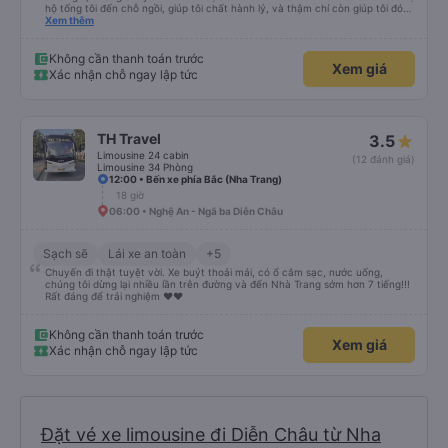
hộ tống tôi đến chỗ ngồi, giúp tôi chất hành lý, và thậm chí còn giúp tôi đóng
gói giày. Điểm trừ duy nhất là xe buýt đến sớm hơn một tiếng so với giờ khởi
Xem thêm
hành, giống như tôi, nên tôi không biết chuyện gì sẽ xảy ra nếu tôi đến đúng
giờ ghi trên vé. Nhìn chung, tôi rất hài lòng với chuyến đi và tôi rất vui vì đã
chọn công ty này.
Không cần thanh toán trước
Xem giá
Xác nhận chỗ ngay lập tức
TH Travel
3.5
Limousine 24 cabin
(12 đánh giá)
Limousine 34 Phòng
12:00 • Bến xe phía Bắc (Nha Trang)
18 giờ
06:00 • Nghệ An - Ngã ba Diễn Châu
Sạch sẽ
Lái xe an toàn
+5
Chuyến đi thật tuyệt vời. Xe buýt thoải mái, có ổ cắm sạc, nước uống,
chúng tôi dừng lại nhiều lần trên đường và đến Nhà Trang sớm hơn 7 tiếng!!!
Rất đáng để trải nghiệm ♥️♥️
Không cần thanh toán trước
Xem giá
Xác nhận chỗ ngay lập tức
Đặt vé xe limousine đi Diễn Châu từ Nha