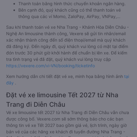
Thanh toán bằng hình thức chuyển khoản ngân hàng.
Bên cạnh đó, quý khách cũng có thể thanh toán vé
thông qua các ví Momo, ZaloPay, AirPay, VNPay,…
Sau khi thanh toán vé xe Nha Trang - Khánh Hòa Diễn Châu -
Nghệ An limousine thành công, Vexere sẽ gửi tin nhắn/email
xác nhận thành công đến số điện thoại/email mà quý khách
đã đăng ký. Đến ngày đi, quý khách vui lòng có mặt tại điểm
đón trước 30 phút giờ khởi hành để chuẩn bị lên xe. Để kiểm
tra tình trạng vé đã đặt, quý khách vui lòng truy cập
https://vexere.com/vi-VN/booking/ticketinfo
Xem hướng dẫn chi tiết đặt vé xe, minh họa bằng hình ảnh
tại
đây
.
Đặt vé xe limousine Tết 2027 từ Nha
Trang đi Diễn Châu
Vé xe limousine tết 2027 từ Nha Trang đi Diễn Châu vẫn chưa
được công bố. Vexere.com sẽ sớm thông báo cho các bạn
thông tin vé xe Tết 2027 bao gồm giá vé, lịch trình, ngày giờ
bán vé của các hãng xe khách đi tuyến đường Nha Trang -