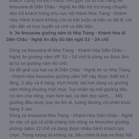
khách. Cũng với kích thước nhỏ gọn, đa số các hãng xe
limousine đi Diễn Châu - Nghệ An đều hỗ trợ trung chuyển
đón trả khách trong khu vực nội thành Nha Trang - Khánh
Hòa. Hành khách không còn bị bắt buộc ra bến xe để đi, chỉ
cần đặt vé trực tuyến và chờ xe đến đón.
b. Xe limousine giường nằm từ Nha Trang - Khánh Hòa đi
Diễn Châu - Nghệ An đầy đủ tiện nghi 32 - 34 chỗ
Dòng xe limousine đi Nha Trang - Khánh Hòa Diễn Châu -
Nghệ An giường nằm VIP 32 – 34 chỗ là dòng xe được làm
lại từ xe giường nằm 40 chỗ.
Sơ đồ ghế của loại xe đi Diễn Châu - Nghệ An từ Nha Trang
- Khánh Hòa limousine giường nằm VIP này được thiết kế 2
tầng, 3 dãy và 6 hàng. Kích thước dài hơn dòng xe giường
nằm thông thường một chút. Tuy nhiên tại mỗi giường đều
có rèm che riêng, màn hình led, và đèn đọc sách,…. Mỗi
giường đều được bọc da êm ái, tương đương với phân khúc
hạng 3 sao.
Dòng xe limousine Nha Trang - Khánh Hòa Diễn Châu - Nghệ
An này có giá cả phải chăng hơn dòng xe limousine giường
phòng cabin 22 chỗ và đang được nhiều hành khách lựa
chọn. Trong tương lai không xa, đây chính là loại xe thay thế