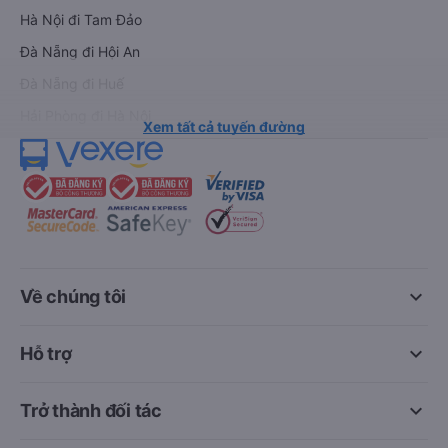
Hà Nội đi Tam Đảo
Đà Nẵng đi Hội An
Đà Nẵng đi Huế
Hải Phòng đi Hà Nội
Xem tất cả tuyến đường
keyboard_arrow_down
Về chúng tôi
keyboard_arrow_down
Hỗ trợ
keyboard_arrow_down
Trở thành đối tác