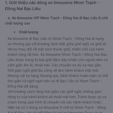
1. Giới thiệu các dòng xe limousine Nhơn Trạch -
Đồng Nai Bạc Liêu
a. Xe limousine VIP Nhơn Trạch - Đồng Nai đi Bạc Liêu 9 chỗ
chất lượng cao
Chất lượng
Xe limousine đi Bạc Liêu từ Nhơn Trạch - Đồng Nai là hạng
xe thương gia với khoảng tách biệt giữa ghế ngồi và ghế lái.
Với sự thay đổi về mặt kích thước ghế, khiến chỗ của hành
khách rộng rãi hơn. Xe limousine Nhơn Trạch - Đồng Nai Bạc
Liêu được trang bị loại ghế đệm dày khiến cho người nằm có
cảm giác êm ái, thoải mái. Các chuyến xe dù xa hay gần,
thời gian ngồi ghế lâu cũng sẽ làm hành khách mệt mỏi.
Nhưng với xe hạng thương gia, hành khách hoàn toàn có thể
thư giãn và nghỉ ngơi trên xe đi Bạc Liêu từ Nhơn Trạch -
Đồng Nai dễ dàng.
Với khoảng cách rộng hơn giữa các ghế ngồi, không gian
riêng tư của hành khách sẽ thoải mái hơn. Tránh được sự va
chạm trong quá trình di chuyển với các hành khách khác.
Hiện tại có 2 dòng xe limousine 9 chỗ từ Nhơn Trạch - Đồng
Nai đi Bạc Liêu từ nổi tiếng là loại xe limousine Dcar và xe