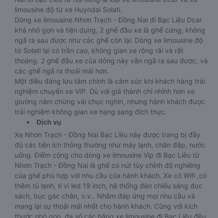
limousine độ từ xe Huyndai Solati.
Dòng xe limousine Nhơn Trạch - Đồng Nai đi Bạc Liêu Dcar
khá nhỏ gọn và tiện dụng, 2 ghế đầu xe là ghế cứng, không
ngã ra sau được như các ghế còn lại. Dòng xe limousine độ
từ Solati lại có trần cao, không gian xe rộng rãi và rất
thoáng. 2 ghế đầu xe của dòng này vẫn ngã ra sau được, và
các ghế ngã ra thoải mái hơn.
Một điều đáng lưu tâm chính là cảm xúc khi khách hàng trải
nghiệm chuyến xe VIP. Dù với giá thành chỉ nhỉnh hơn xe
giường nằm chừng vài chục nghìn, nhưng hành khách được
trải nghiệm không gian xe hạng sang đích thực.
Dịch vụ
Xe Nhơn Trạch - Đồng Nai Bạc Liêu này được trang bị đầy
đủ các tiện ích thông thường như máy lạnh, chăn đắp, nước
uống. Điểm cộng cho dòng xe limousine Vip đi Bạc Liêu từ
Nhơn Trạch - Đồng Nai là ghế có nút tùy chỉnh độ nghiêng
của ghế phù hợp với nhu cầu của hành khách. Xe có Wifi ,có
thêm tủ lạnh, ti vi led 19 inch, hệ thống đèn chiếu sáng đọc
sách, bục gác chân, v.v.. Nhằm đáp ứng mọi nhu cầu và
mang lại sự thoải mái nhất cho hành khách. Cũng với kích
thước nhỏ gọn, đa số các hãng xe limousine đi Bạc Liêu đều