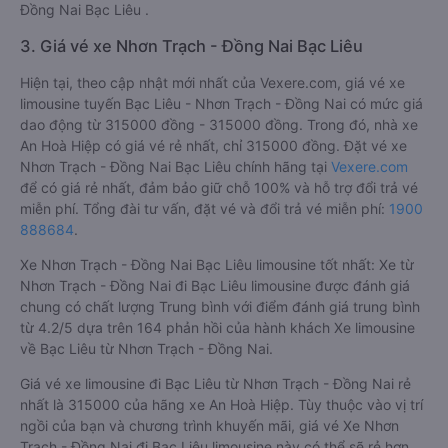
Đồng Nai Bạc Liêu .
3. Giá vé xe Nhơn Trạch - Đồng Nai Bạc Liêu
Hiện tại, theo cập nhật mới nhất của Vexere.com, giá vé xe
limousine tuyến Bạc Liêu - Nhơn Trạch - Đồng Nai có mức giá
dao động từ 315000 đồng - 315000 đồng. Trong đó, nhà xe
An Hoà Hiệp có giá vé rẻ nhất, chỉ 315000 đồng. Đặt vé xe
Nhơn Trạch - Đồng Nai Bạc Liêu chính hãng tại
Vexere.com
để có giá rẻ nhất, đảm bảo giữ chỗ 100% và hỗ trợ đổi trả vé
miễn phí. Tổng đài tư vấn, đặt vé và đổi trả vé miễn phí:
1900
888684
.
Xe Nhơn Trạch - Đồng Nai Bạc Liêu limousine tốt nhất: Xe từ
Nhơn Trạch - Đồng Nai đi Bạc Liêu limousine được đánh giá
chung có chất lượng Trung bình với điểm đánh giá trung bình
từ 4.2/5 dựa trên 164 phản hồi của hành khách Xe limousine
về Bạc Liêu từ Nhơn Trạch - Đồng Nai.
Giá vé xe limousine đi Bạc Liêu từ Nhơn Trạch - Đồng Nai rẻ
nhất là 315000 của hãng xe An Hoà Hiệp. Tùy thuộc vào vị trí
ngồi của bạn và chương trình khuyến mãi, giá vé Xe Nhơn
Trạch - Đồng Nai đi Bạc Liêu limousine này có thể sẽ rẻ hơn