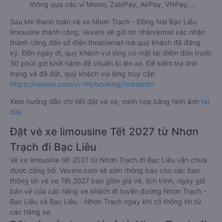
thông qua các ví Momo, ZaloPay, AirPay, VNPay,…
Sau khi thanh toán vé xe Nhơn Trạch - Đồng Nai Bạc Liêu
limousine thành công, Vexere sẽ gửi tin nhắn/email xác nhận
thành công đến số điện thoại/email mà quý khách đã đăng
ký. Đến ngày đi, quý khách vui lòng có mặt tại điểm đón trước
30 phút giờ khởi hành để chuẩn bị lên xe. Để kiểm tra tình
trạng vé đã đặt, quý khách vui lòng truy cập
https://vexere.com/vi-VN/booking/ticketinfo
Xem hướng dẫn chi tiết đặt vé xe, minh họa bằng hình ảnh
tại
đây
.
Đặt vé xe limousine Tết 2027 từ Nhơn
Trạch đi Bạc Liêu
Vé xe limousine tết 2027 từ Nhơn Trạch đi Bạc Liêu vẫn chưa
được công bố. Vexere.com sẽ sớm thông báo cho các bạn
thông tin vé xe Tết 2027 bao gồm giá vé, lịch trình, ngày giờ
bán vé của các hãng xe khách đi tuyến đường Nhơn Trạch -
Bạc Liêu và Bạc Liêu - Nhơn Trạch ngay khi có thông tin từ
các hãng xe.