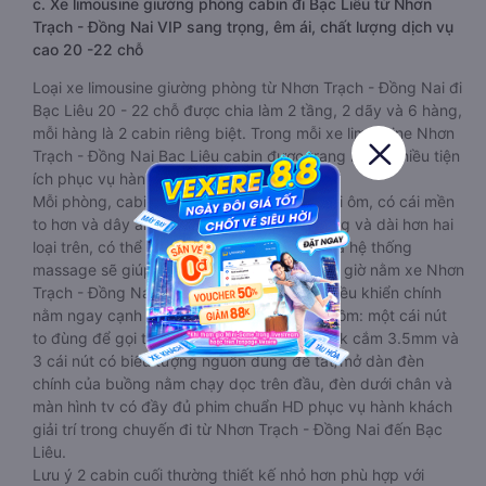
c. Xe limousine giường phòng cabin đi Bạc Liêu từ Nhơn
Trạch - Đồng Nai VIP sang trọng, êm ái, chất lượng dịch vụ
cao 20 -22 chỗ
Loại xe limousine giường phòng từ Nhơn Trạch - Đồng Nai đi
Bạc Liêu 20 - 22 chỗ được chia làm 2 tầng, 2 dãy và 6 hàng,
mỗi hàng là 2 cabin riêng biệt. Trong mỗi xe limousine Nhơn
Trạch - Đồng Nai Bạc Liêu cabin được trang bị rất nhiều tiện
ích phục vụ hành khách suốt hành trình.
Mỗi phòng, cabin đều có gối nằm rời, có gối ôm, có cái mền
to hơn và dây an toàn seat belt. Giường rộng và dài hơn hai
loại trên, có thể lăn lộn thoải mái. Đặc biệt là hệ thống
massage sẽ giúp bạn thư giãn trong những giờ nằm xe Nhơn
Trạch - Đồng Nai đến Bạc Liêu dài. Bảng điều khiển chính
nằm ngay cạnh đầu để tiện tay tuỳ chỉnh gồm: một cái nút
to đùng để gọi tiếp viên, 2 cổng USB , 1 jack cắm 3.5mm và
3 cái nút có biểu tượng nguồn dùng để tắt/mở dàn đèn
chính của buồng nằm chạy dọc trên đầu, đèn dưới chân và
màn hình tv có đầy đủ phim chuẩn HD phục vụ hành khách
giải trí trong chuyến đi từ Nhơn Trạch - Đồng Nai đến Bạc
Liêu.
Lưu ý 2 cabin cuối thường thiết kế nhỏ hơn phù hợp với