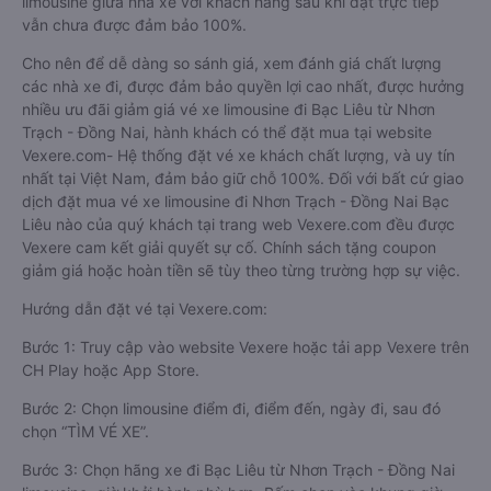
limousine giữa nhà xe với khách hàng sau khi đặt trực tiếp
vẫn chưa được đảm bảo 100%.
Cho nên để dễ dàng so sánh giá, xem đánh giá chất lượng
các nhà xe đi, được đảm bảo quyền lợi cao nhất, được hưởng
nhiều ưu đãi giảm giá vé xe limousine đi Bạc Liêu từ Nhơn
Trạch - Đồng Nai, hành khách có thể đặt mua tại website
Vexere.com- Hệ thống đặt vé xe khách chất lượng, và uy tín
nhất tại Việt Nam, đảm bảo giữ chỗ 100%. Đối với bất cứ giao
dịch đặt mua vé xe limousine đi Nhơn Trạch - Đồng Nai Bạc
Liêu nào của quý khách tại trang web Vexere.com đều được
Vexere cam kết giải quyết sự cố. Chính sách tặng coupon
giảm giá hoặc hoàn tiền sẽ tùy theo từng trường hợp sự việc.
Hướng dẫn đặt vé tại Vexere.com:
Bước 1: Truy cập vào website Vexere hoặc tải app Vexere trên
CH Play hoặc App Store.
Bước 2: Chọn limousine điểm đi, điểm đến, ngày đi, sau đó
chọn “TÌM VÉ XE”.
Bước 3: Chọn hãng xe đi Bạc Liêu từ Nhơn Trạch - Đồng Nai