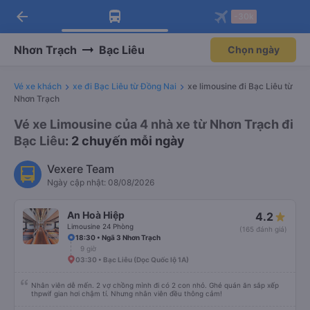
arrow_back
Tải app Vexere ngay!
Tải app Vexere
-30k
Mở app
Mở app
Nhận ưu đãi thành viên độc
-30k/ghế khi đặt vé máy bay qua
quyền
app
Nhơn Trạch
Bạc Liêu
Chọn ngày
Vé xe khách
xe đi Bạc Liêu từ Đồng Nai
xe limousine đi Bạc Liêu từ
Nhơn Trạch
Vé xe Limousine của 4 nhà xe từ Nhơn Trạch đi
Bạc Liêu
: 2 chuyến mỗi ngày
Vexere Team
Ngày cập nhật: 08/08/2026
An Hoà Hiệp
4.2
Limousine 24 Phòng
(165 đánh giá)
18:30 • Ngã 3 Nhơn Trạch
9 giờ
03:30 • Bạc Liêu (Dọc Quốc lộ 1A)
Nhân viên dễ mến. 2 vợ chồng mình đi có 2 con nhỏ. Ghé quán ăn sắp xếp
thpwif gian hơi chậm tí. Nhưng nhân viên đều thông cảm!